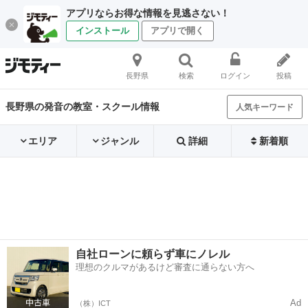
アプリならお得な情報を見逃さない！
インストール
アプリで開く
長野県
検索
ログイン
投稿
長野県の発音の教室・スクール情報
人気キーワード
エリア
ジャンル
詳細
新着順
自社ローンに頼らず車にノレル
理想のクルマがあるけど審査に通らない方へ
Ad
（株）ICT