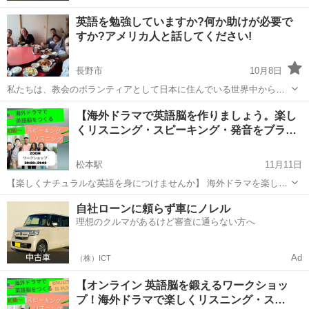
英語を勉強していますか?何か助けが必要で
すか?アメリカ人と話してください!
長野市
10月8日
私たちは、教会のボランティアとして日本に住んでいる世界中から集
まった人々です。私たちはあなたが英会話と発音を改善する練習をす
長野
長野市
発音
教会
【海外ドラマで英語脳を作りましょう。楽し
るのを喜んでお手伝いします! 私たちの番号に電話するか、私たちにメ
くリスニング・スピーキング・発音をブラ…
ッセージを送って時間を設定し...
松本駅
11月11日
【楽しくナチュラルな英語を身につけませんか】 海外ドラマを楽しん
で学べるZOOMワークショップです。 英語を自然な形で楽しく身につ
長野
松本市
松本駅
発音
海外ドラマ
自社ローンに頼らず車にノレル
けたい方におすすめです。 英語を学ぶ上で大切なのはリスニング、ス
理想のクルマがあるけど審査に通らない方へ
ピー...
Ad
（株）ICT
【オンライン 英語脳を鍛えるワークショッ
プ！海外ドラマで楽しくリスニング・ス…