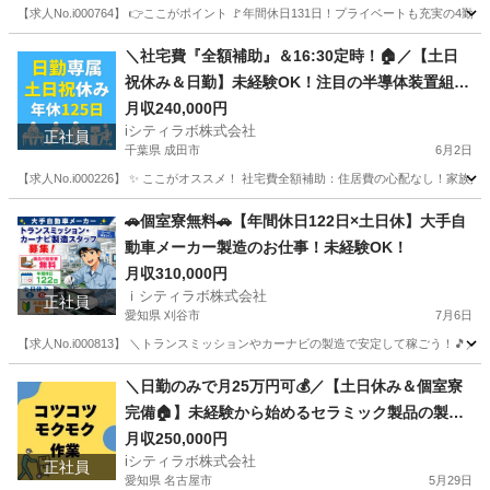
【求人No.i000764】 👉ここがポイント 🚩年間休日131日！プライベートも充実の
静岡
磐田市
半導体
未経験
＼社宅費『全額補助』＆16:30定時！🏠／【土日
祝休み＆日勤】未経験OK！注目の半導体装置組立
スタッフ募集✨
月収240,000円
iシティラボ株式会社
正社員
千葉県 成田市
6月2日
【求人No.i000226】 ✨ ここがオススメ！ 社宅費全額補助：住居費の心配なし！家
千葉
成田市
その他
未経験
🚗個室寮無料🚗【年間休日122日×土日休】大手自
動車メーカー製造のお仕事！未経験OK！
月収310,000円
ｉシティラボ株式会社
正社員
愛知県 刈谷市
7月6日
【求人No.i000813】 ＼トランスミッションやカーナビの製造で安定して稼ごう！🎵／
愛知
刈谷市
その他
未経験
＼日勤のみで月25万円可💰／【土日休み＆個室寮
完備🏠】未経験から始めるセラミック製品の製
造・検品スタッフ✨
月収250,000円
iシティラボ株式会社
正社員
愛知県 名古屋市
5月29日