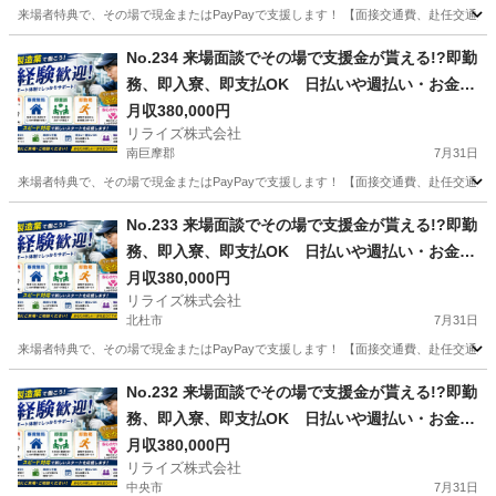
来場者特典で、その場で現金またはPayPayで支援します！ 【面接交通費、赴任交通
山梨
上野原市
その他
業務
No.234 来場面談でその場で支援金が貰える!?即勤
務、即入寮、即支払OK 日払いや週払い・お金住
む場所に困ってる方必見の案件です！簡単な電子
月収380,000円
リライズ株式会社
部品の製造・加工のお仕事♪
南巨摩郡
7月31日
来場者特典で、その場で現金またはPayPayで支援します！ 【面接交通費、赴任交通
山梨
南巨摩郡
その他
No.233 来場面談でその場で支援金が貰える!?即勤
務、即入寮、即支払OK 日払いや週払い・お金住
む場所に困ってる方必見の案件です！簡単な電子
月収380,000円
リライズ株式会社
部品の製造・加工のお仕事♪
北杜市
7月31日
来場者特典で、その場で現金またはPayPayで支援します！ 【面接交通費、赴任交通
山梨
北杜市
その他
No.232 来場面談でその場で支援金が貰える!?即勤
務、即入寮、即支払OK 日払いや週払い・お金住
む場所に困ってる方必見の案件です！簡単な電子
月収380,000円
リライズ株式会社
部品の製造・加工のお仕事♪
中央市
7月31日