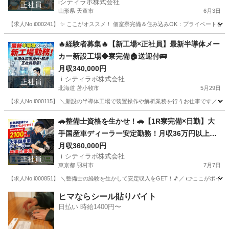
iシティラボ株式会社
正社員
山形県 天童市
6月3日
【求人No.i000241】 ✨ ここがオススメ！ 個室寮完備＆住み込みOK：プライベー
山形
天童市
その他
住み込み
🔥経験者募集🔥【新工場×正社員】最新半導体メー
カー新設工場◆寮完備🏠送迎付🚌
月収340,000円
ｉシティラボ株式会社
正社員
北海道 苫小牧市
5月29日
【求人No.i000115】 ＼新設の半導体工場で装置操作や解析業務を行うお仕事です／ 👉
北海道
苫小牧市
その他
🚗整備士資格を生かせ！🚗【1R寮完備×日勤】大
手国産車ディーラー安定勤務！月収36万円以上
可！
月収360,000円
ｉシティラボ株式会社
正社員
東京都 羽村市
7月7日
【求人No.i000851】 ＼整備士の経験を生かして安定収入をGET！🎵／ 👉ここがポイ
東京
羽村市
その他
ディーラー
ヒマならシール貼りバイト
日払い 時給1400円〜