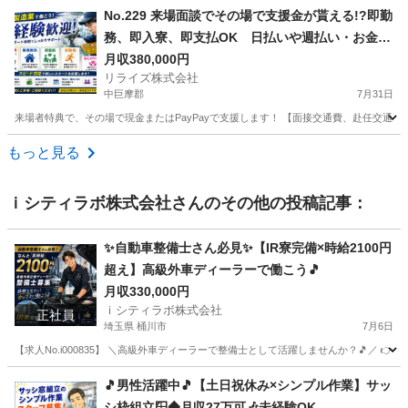
山梨
甲府市
その他
No.229 来場面談でその場で支援金が貰える!?即勤
務、即入寮、即支払OK 日払いや週払い・お金住
む場所に困ってる方必見の案件です！簡単な電子
月収380,000円
リライズ株式会社
部品の製造・加工のお仕事♪
中巨摩郡
7月31日
来場者特典で、その場で現金またはPayPayで支援します！ 【面接交通費、赴任交通
山梨
中巨摩郡
その他
もっと見る
ｉシティラボ株式会社
さんのその他の投稿記事：
✨自動車整備士さん必見✨【IR寮完備×時給2100円
超え】高級外車ディーラーで働こう🎵
月収330,000円
ｉシティラボ株式会社
正社員
埼玉県 桶川市
7月6日
【求人No.i000835】 ＼高級外車ディーラーで整備士として活躍しませんか？🎵／ 👉
埼玉
桶川市
その他
ディーラー
🎵男性活躍中🎵【土日祝休み×シンプル作業】サッ
シ枠組立🪟◆月収27万可🎶未経験OK