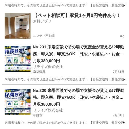
来場者特典で、その場で現金またはPayPayで支援します！ 【面接交通費、赴任交通
山梨
中央市
その他
業務
【ペット相談可】家賃1ヶ月0円物件あり！
無料アプリ
ニフティ不動産
Ad
No.231 来場面談でその場で支援金が貰える!?即勤
務、即入寮、即支払OK 日払いや週払い・お金住
む場所に困ってる方必見の案件です！簡単な電子
月収380,000円
リライズ株式会社
部品の製造・加工のお仕事♪
南都留郡
7月31日
来場者特典で、その場で現金またはPayPayで支援します！ 【面接交通費、赴任交通
山梨
南都留郡
その他
業務
No.230 来場面談でその場で支援金が貰える!?即勤
務、即入寮、即支払OK 日払いや週払い・お金住
む場所に困ってる方必見の案件です！簡単な電子
月収380,000円
リライズ株式会社
部品の製造・加工のお仕事♪
甲府市
7月31日
来場者特典で、その場で現金またはPayPayで支援します！ 【面接交通費、赴任交通