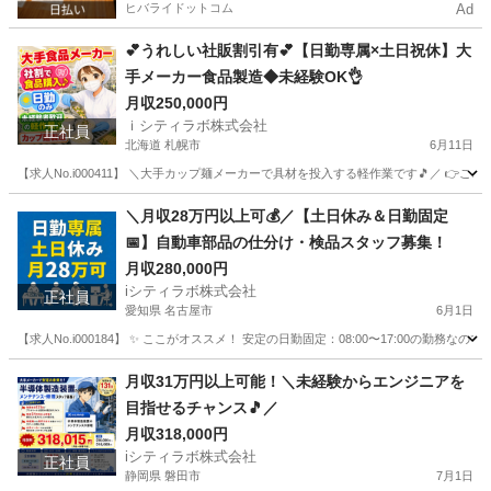
ヒバライドットコム
Ad
💕うれしい社販割引有💕【日勤専属×土日祝休】大
手メーカー食品製造◆未経験OK👌
月収250,000円
ｉシティラボ株式会社
正社員
北海道 札幌市
6月11日
【求人No.i000411】 ＼大手カップ麺メーカーで具材を投入する軽作業です🎵／ 👉ここ
北海道
札幌市
その他
未経験
＼月収28万円以上可💰／【土日休み＆日勤固定
📅】自動車部品の仕分け・検品スタッフ募集！
月収280,000円
iシティラボ株式会社
正社員
愛知県 名古屋市
6月1日
【求人No.i000184】 ✨ ここがオススメ！ 安定の日勤固定：08:00〜17:00
愛知
名古屋市
その他
月収31万円以上可能！＼未経験からエンジニアを
目指せるチャンス🎵／
月収318,000円
iシティラボ株式会社
正社員
静岡県 磐田市
7月1日