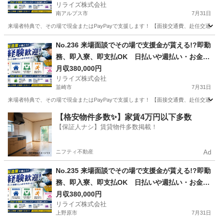
リライズ株式会社
部品の製造・加工のお仕事♪
南アルプス市
7月31日
来場者特典で、その場で現金またはPayPayで支援します！ 【面接交通費、赴任交通
山梨
南アルプス市
その他
No.236 来場面談でその場で支援金が貰える!?即勤
務、即入寮、即支払OK 日払いや週払い・お金住
む場所に困ってる方必見の案件です！簡単な電子
月収380,000円
リライズ株式会社
部品の製造・加工のお仕事♪
韮崎市
7月31日
来場者特典で、その場で現金またはPayPayで支援します！ 【面接交通費、赴任交通
山梨
韮崎市
その他
業務
【格安物件多数✨】家賃4万円以下多数
【保証人ナシ】賃貸物件多数掲載！
ニフティ不動産
Ad
No.235 来場面談でその場で支援金が貰える!?即勤
務、即入寮、即支払OK 日払いや週払い・お金住
む場所に困ってる方必見の案件です！簡単な電子
月収380,000円
リライズ株式会社
部品の製造・加工のお仕事♪
上野原市
7月31日