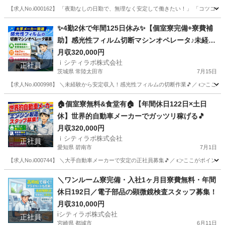
【求人No.i000162】 「夜勤なしの日勤で、無理なく安定して働きたい！」 「コ
愛知
名古屋市
その他
未経験
✨4勤2休で年間125日休み✨【個室寮完備+寮費補
助】感光性フィルム切断マシンオペレータ♪未経験
者歓迎
月収320,000円
ｉシティラボ株式会社
正社員
茨城県 常陸太田市
7月15日
【求人No.i000998】 ＼未経験から安定収入！感光性フィルムの切断作業🎵／ 👉こ
茨城
常陸太田市
その他
未経験
🏠個室寮無料&食堂有🏠【年間休日122日×土日
休】世界的自動車メーカーでガッツリ稼げる🎵
月収320,000円
ｉシティラボ株式会社
正社員
愛知県 碧南市
7月1日
【求人No.i000744】 ＼大手自動車メーカーで安定の正社員募集🎵／ 👉ここがポイン
愛知
碧南市
その他
＼ワンルーム寮完備・入社1ヶ月目寮費無料・年間
休日192日／電子部品の顕微鏡検査スタッフ募集！
月収310,000円
iシティラボ株式会社
正社員
宮崎県 都城市
6月11日