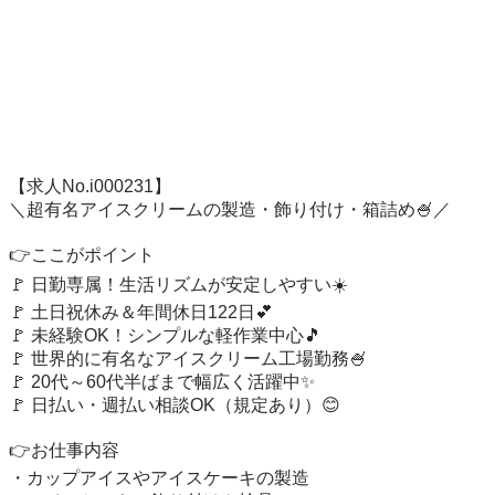
【求人No.i000231】

＼超有名アイスクリームの製造・飾り付け・箱詰め🍧／

👉ここがポイント

🚩 日勤専属！生活リズムが安定しやすい☀️

🚩 土日祝休み＆年間休日122日💕

🚩 未経験OK！シンプルな軽作業中心🎵

🚩 世界的に有名なアイスクリーム工場勤務🍧

🚩 20代～60代半ばまで幅広く活躍中✨

🚩 日払い・週払い相談OK（規定あり）😊

👉お仕事内容

・カップアイスやアイスケーキの製造
