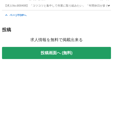
【求人No.i000408】 「コツコツと集中して作業に取り組みたい」 「年間休日が
宮崎
都城市
その他
電子部品
ページTOPへ
投稿
求人情報を無料で掲載出来る
投稿画面へ (無料)