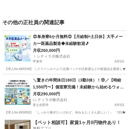
その他の正社員の関連記事
😍単身寮6か月無料😍【月給制×土日休】大手メー
カー医薬品製造◆未経験歓迎🎵
月収260,000円
ｉシティラボ株式会社
甲斐市
8月5日
【求人No.i000158】 ＼クリーンルームで点滴パックや注射器などの医薬品を製造します💉
山梨
甲斐市
その他
未経験
＼驚きの年間休日180日（3勤3休）！😲／【時給
1,550円〜】個室寮完備！未経験から始めるウォー
ターサーバー用お水の製造・検査🚰
月収290,000円
iシティラボ株式会社
富士吉田市
8月5日
【求人No.i000055】 「しっかり稼ぎたいけれど、休みもたくさん欲しい！」 「3
山梨
富士吉田市
その他
未経験
【ペット相談可】家賃1ヶ月0円物件あり！
無料アプリ