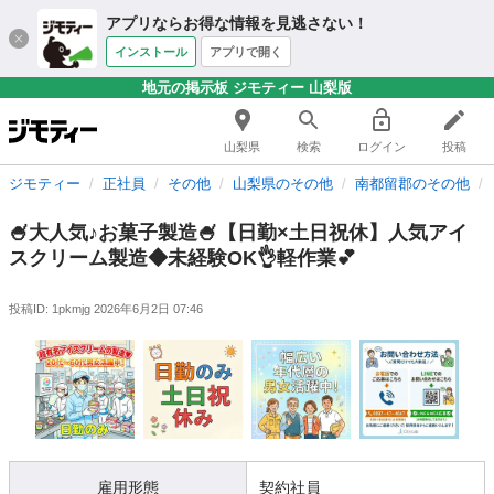
アプリならお得な情報を見逃さない！
インストール
アプリで開く
地元の掲示板 ジモティー 山梨版
山梨県
検索
ログイン
投稿
ジモティー
正社員
その他
山梨県のその他
南都留郡のその他
🍧大人気♪お菓子製造🍧【日勤×土日祝休】人気アイ
スクリーム製造◆未経験OK👌軽作業💕
投稿ID: 1pkmjg
2026年6月2日 07:46
雇用形態
契約社員