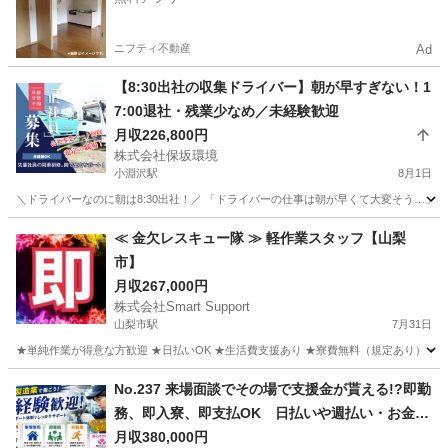
ニフティ不動産
Ad
【8:30出社の収集ドライバー】朝が早すぎない！1
7:00退社・残業少なめ／未経験歓迎
月収226,800円
株式会社保坂環境
小淵沢駅
8月1日
＼ドライバーなのに朝は8:30出社！／ 「ドライバーの仕事は朝が早くて大変そう…」
山梨
北杜市
小淵沢駅
その他
≪ 金欠レスキュー隊 ≫ 軽作業スタッフ【山梨
市】
月収267,000円
株式会社Smart Support
山梨市駅
7月31日
★単純作業が得意な方歓迎 ★日払いOK ★生活費支援あり ★寮費無料（規定あり） ★スピー
山梨
山梨市
山梨市駅
その他
単純作業
No.237 来場面談でその場で支援金が貰える!?即勤
務、即入寮、即支払OK 日払いや週払い・お金住
む場所に困ってる方必見の案件です！簡単な電子
月収380,000円