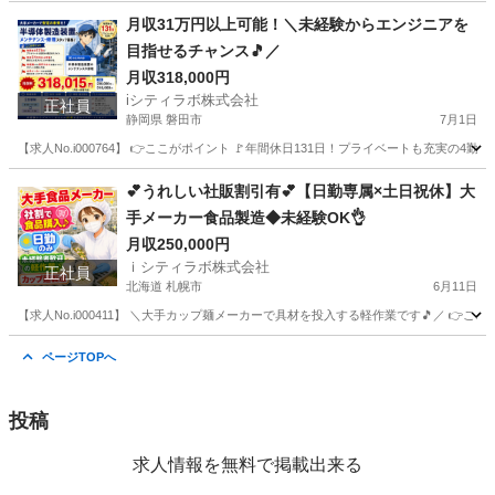
東京
羽村市
その他
ディーラー
月収31万円以上可能！＼未経験からエンジニアを
目指せるチャンス🎵／
月収318,000円
iシティラボ株式会社
正社員
静岡県 磐田市
7月1日
【求人No.i000764】 👉ここがポイント 🚩年間休日131日！プライベートも充実の
静岡
磐田市
半導体
未経験
💕うれしい社販割引有💕【日勤専属×土日祝休】大
手メーカー食品製造◆未経験OK👌
月収250,000円
ｉシティラボ株式会社
正社員
北海道 札幌市
6月11日
【求人No.i000411】 ＼大手カップ麺メーカーで具材を投入する軽作業です🎵／ 👉ここ
北海道
札幌市
その他
未経験
ページTOPへ
投稿
求人情報を無料で掲載出来る