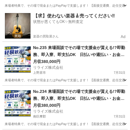
来場者特典で、その場で現金またはPayPayで支援します！ 【面接交通費、赴任交通
山梨
韮崎市
その他
業務
【求】使わない楽器🎸売ってください‼️
状態が悪くてもOK✨無料査定
楽器の買取屋さん
Ad
No.235 来場面談でその場で支援金が貰える!?即勤
務、即入寮、即支払OK 日払いや週払い・お金住
む場所に困ってる方必見の案件です！簡単な電子
月収380,000円
リライズ株式会社
部品の製造・加工のお仕事♪
上野原市
7月31日
来場者特典で、その場で現金またはPayPayで支援します！ 【面接交通費、赴任交通
山梨
上野原市
その他
業務
No.234 来場面談でその場で支援金が貰える!?即勤
務、即入寮、即支払OK 日払いや週払い・お金住
む場所に困ってる方必見の案件です！簡単な電子
月収380,000円
リライズ株式会社
部品の製造・加工のお仕事♪
南巨摩郡
7月31日
来場者特典で、その場で現金またはPayPayで支援します！ 【面接交通費、赴任交通