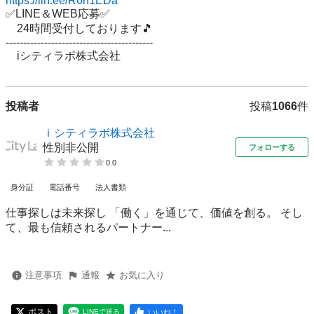
https://lin.ee/R6n1EDa
✅LINE＆WEB応募✅ 

　24時間受付しております🎵 

------------------------------------------ 

投稿者
投稿
1066
件
ｉシティラボ株式会社
性別非公開
フォローする
0.0
身分証
電話番号
法人書類
仕事探しは未来探し 「働く」を通じて、価値を創る。 そし
て、最も信頼されるパートナー...
注意事項
通報
お気に入り
ポスト
いいね！
LINEで送る