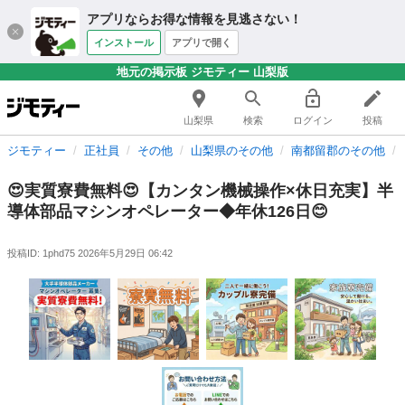
アプリならお得な情報を見逃さない！
インストール
アプリで開く
地元の掲示板 ジモティー 山梨版
山梨県
検索
ログイン
投稿
ジモティー
正社員
その他
山梨県のその他
南都留郡のその他
😍実質寮費無料😍【カンタン機械操作×休日充実】半
導体部品マシンオペレーター◆年休126日😊
投稿ID: 1phd75
2026年5月29日 06:42