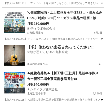
【求人No.i000119】 「プライベートを大切にしながら、日勤で安定して働きたい
滋賀
草津市
その他
＼個室寮完備・土日祝休み＆年休122日・住み込み
OK✨／時給1,230円〜・ガラス製品の研磨・検査
スタッフ募集！
月収230,000円
iシティラボ株式会社
正社員
山形県 天童市
6月3日
【求人No.i000241】 ✨ ここがオススメ！ 個室寮完備＆住み込みOK：プライベー
山形
天童市
その他
住み込み
【求】使わない楽器🎸売ってください‼️
状態が悪くてもOK✨無料査定
楽器の買取屋さん
Ad
🔥経験者募集🔥【新工場×正社員】最新半導体メー
カー新設工場◆寮完備🏠送迎付🚌
月収340,000円
ｉシティラボ株式会社
正社員
北海道 苫小牧市
5月29日
【求人No.i000115】 ＼新設の半導体工場で装置操作や解析業務を行うお仕事です／ 👉