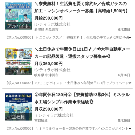
北海道
苫小牧市
その他
＼寮費無料！生活費を賢く節約✨／合成ガラスの
加工・マシンオペレーター募集【高時給1,500円】
月給290,000円
iシティラボ株式会社
アルバイト
新潟県 糸魚川市
6月25日
【求人No.i000666】 ✨ ここがオススメ！ 寮費無料！：生活費の中で大きな割合
新潟
糸魚川市
その他
無料
＼土日休みで年間休日121日🎵／📢大手自動車メー
カーの部品製造・運搬スタッフ募集🚗💨
月収360,000円
iシティラボ株式会社
正社員
岐阜県 中津川市
6月16日
【求人No.i000443】 👉ここがポイント 🚩土日休み＆年間休日121日でプライベー
岐阜
中津川市
その他
😮年間休日180日😮【寮費補助×3勤3休】ミネラル
水工場シンプル作業◆未経験👌
月収290,000円
ｉシティラボ株式会社
正社員
南都留郡
5月29日
【求人No.i000066】 ＼ミネラルウォーター製造の軽作業です♪／ 👉ここがポイント 🚩 