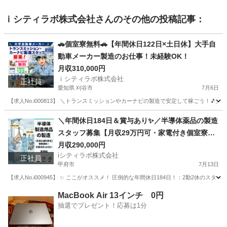
ｉシティラボ株式会社
さんのその他の投稿記事：
🚗個室寮無料🚗【年間休日122日×土日休】大手自
動車メーカー製造のお仕事！未経験OK！
月収310,000円
ｉシティラボ株式会社
正社員
愛知県 刈谷市
7月6日
【求人No.i000813】 ＼トランスミッションやカーナビの製造で安定して稼ごう！🎵／
愛知
刈谷市
その他
未経験
＼年間休日184日＆賞与あり✨／半導体薬品の製造
スタッフ募集【月収29万円可・家電付き個室寮＆
寮費無料】
月収290,000円
iシティラボ株式会社
正社員
甲府市
7月13日
【求人No.i000945】 ✨ ここがオススメ！ 圧倒的な年間休日184日！：2勤2休
山梨
甲府市
その他
重量
MacBook Air 13インチ 0円
抽選でプレゼント！応募は1分