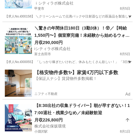
ｉシティラボ株式会社
甲斐市
8月5日
【求人No.i000158】 ＼クリーンルームで点滴パックや注射器などの医薬品を製造します💉
山梨
甲斐市
その他
未経験
＼驚きの年間休日180日（3勤3休）！😲／【時給
1,550円〜】個室寮完備！未経験から始めるウォー
ターサーバー用お水の製造・検査🚰
月収290,000円
iシティラボ株式会社
富士吉田市
8月5日
【求人No.i000055】 「しっかり稼ぎたいけれど、休みもたくさん欲しい！」 「3
山梨
富士吉田市
その他
未経験
【格安物件多数✨】家賃4万円以下多数
【保証人ナシ】賃貸物件多数掲載！
ニフティ不動産
Ad
【8:30出社の収集ドライバー】朝が早すぎない！1
7:00退社・残業少なめ／未経験歓迎
月収226,800円
株式会社保坂環境
小淵沢駅
8月1日