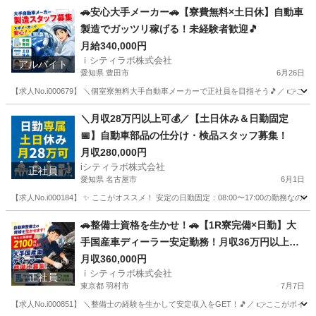
山梨
南都留郡
その他
未経験
🚗安心大手メーカー🚗【寮費無料×土日休】自動車
製造でガッツリ稼げる！未経験者歓迎🎵
月給340,000円
ｉシティラボ株式会社
アルバイト
愛知県 豊田市
6月26日
【求人No.i000679】 ＼個室寮無料大手自動車メーカーで正社員を目指そう🎵／ 👉こ
愛知
豊田市
その他
個室
＼月収28万円以上可💰／【土日休み＆日勤固定
📅】自動車部品の仕分け・検品スタッフ募集！
月収280,000円
iシティラボ株式会社
正社員
愛知県 名古屋市
6月1日
【求人No.i000184】 ✨ ここがオススメ！ 安定の日勤固定：08:00〜17:00
愛知
名古屋市
その他
🚗整備士資格を生かせ！🚗【1R寮完備×日勤】大
手国産車ディーラー安定勤務！月収36万円以上
可！
月収360,000円
ｉシティラボ株式会社
正社員
東京都 羽村市
7月7日
【求人No.i000851】 ＼整備士の経験を生かして安定収入をGET！🎵／ 👉ここがポイ