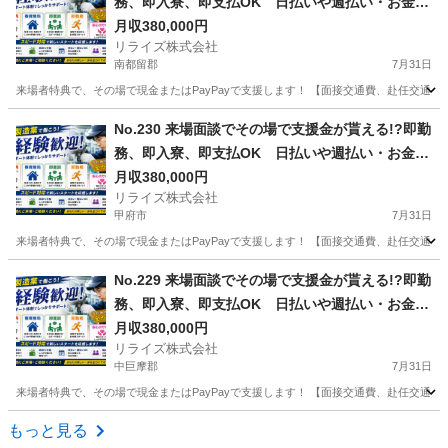
務、即入寮、即支払OK 日払いや週払い・お金住
む場所に困ってる方必見の案件です！簡単な電子
月収380,000円
リライズ株式会社
部品の製造・加工のお仕事♪
南都留郡
7月31日
来場者特典で、その場で現金またはPayPayで支援します！ 【面接交通費、赴任交通
山梨
南都留郡
その他
業務
No.230 来場面談でその場で支援金が貰える!?即勤
務、即入寮、即支払OK 日払いや週払い・お金住
む場所に困ってる方必見の案件です！簡単な電子
月収380,000円
リライズ株式会社
部品の製造・加工のお仕事♪
甲府市
7月31日
来場者特典で、その場で現金またはPayPayで支援します！ 【面接交通費、赴任交通
山梨
甲府市
その他
No.229 来場面談でその場で支援金が貰える!?即勤
務、即入寮、即支払OK 日払いや週払い・お金住
む場所に困ってる方必見の案件です！簡単な電子
月収380,000円
リライズ株式会社
部品の製造・加工のお仕事♪
中巨摩郡
7月31日
来場者特典で、その場で現金またはPayPayで支援します！ 【面接交通費、赴任交通
山梨
中巨摩郡
その他
もっと見る