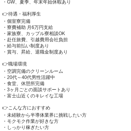
・GW、夏季、年末年始休暇あり

👉待遇・福利厚生

・個室寮完備

・寮費補助 月6万円支給

・家族寮、カップル寮相談OK

・赴任旅費、引越費用会社負担

・給与前払い制度あり

・賞与、昇給、退職金制度あり

👉職場環境

・空調完備のクリーンルーム

・20代～40代男性活躍中

・食堂、休憩所完備

・3ヶ月ごとの面談サポートあり

・富士山近くのキレイな工場

👉こんな方におすすめ

・未経験から半導体業界に挑戦したい方

・モクモク作業が好きな方

・しっかり稼ぎたい方
