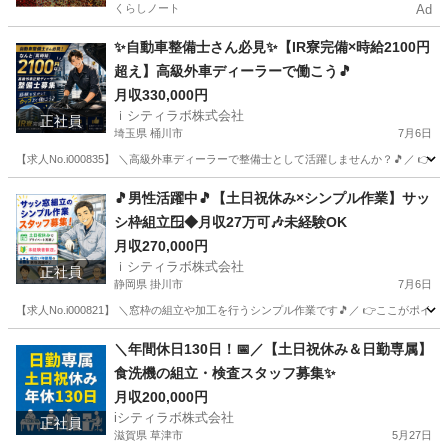
くらしノート
Ad
✨自動車整備士さん必見✨【IR寮完備×時給2100円
超え】高級外車ディーラーで働こう🎵
月収330,000円
ｉシティラボ株式会社
正社員
埼玉県 桶川市
7月6日
【求人No.i000835】 ＼高級外車ディーラーで整備士として活躍しませんか？🎵／ 👉
埼玉
桶川市
その他
ディーラー
🎵男性活躍中🎵【土日祝休み×シンプル作業】サッ
シ枠組立🪟◆月収27万可🎶未経験OK
月収270,000円
ｉシティラボ株式会社
正社員
静岡県 掛川市
7月6日
【求人No.i000821】 ＼窓枠の組立や加工を行うシンプル作業です🎵／ 👉ここがポイント 
静岡
掛川市
その他
＼年間休日130日！📅／【土日祝休み＆日勤専属】
食洗機の組立・検査スタッフ募集✨
月収200,000円
iシティラボ株式会社
正社員
滋賀県 草津市
5月27日