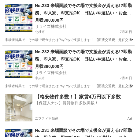
山梨
南巨摩郡
その他
No.233 来場面談でその場で支援金が貰える!?即勤
務、即入寮、即支払OK 日払いや週払い・お金住
む場所に困ってる方必見の案件です！簡単な電子
月収380,000円
リライズ株式会社
部品の製造・加工のお仕事♪
北杜市
7月31日
来場者特典で、その場で現金またはPayPayで支援します！ 【面接交通費、赴任交通
山梨
北杜市
その他
No.232 来場面談でその場で支援金が貰える!?即勤
務、即入寮、即支払OK 日払いや週払い・お金住
む場所に困ってる方必見の案件です！簡単な電子
月収380,000円
リライズ株式会社
部品の製造・加工のお仕事♪
中央市
7月31日
来場者特典で、その場で現金またはPayPayで支援します！ 【面接交通費、赴任交通
山梨
中央市
その他
業務
【格安物件多数！】家賃4万円以下多数
【保証人ナシ】賃貸物件多数掲載！
ニフティ不動産
Ad
No.231 来場面談でその場で支援金が貰える!?即勤