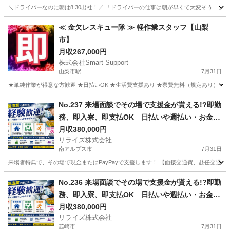
＼ドライバーなのに朝は8:30出社！／ 「ドライバーの仕事は朝が早くて大変そう…」
山梨
北杜市
小淵沢駅
その他
≪ 金欠レスキュー隊 ≫ 軽作業スタッフ【山梨
市】
月収267,000円
株式会社Smart Support
山梨市駅
7月31日
★単純作業が得意な方歓迎 ★日払いOK ★生活費支援あり ★寮費無料（規定あり） ★スピー
山梨
山梨市
山梨市駅
その他
単純作業
No.237 来場面談でその場で支援金が貰える!?即勤
務、即入寮、即支払OK 日払いや週払い・お金住
む場所に困ってる方必見の案件です！簡単な電子
月収380,000円
リライズ株式会社
部品の製造・加工のお仕事♪
南アルプス市
7月31日
来場者特典で、その場で現金またはPayPayで支援します！ 【面接交通費、赴任交通
山梨
南アルプス市
その他
No.236 来場面談でその場で支援金が貰える!?即勤
務、即入寮、即支払OK 日払いや週払い・お金住
む場所に困ってる方必見の案件です！簡単な電子
月収380,000円
リライズ株式会社
部品の製造・加工のお仕事♪
韮崎市
7月31日