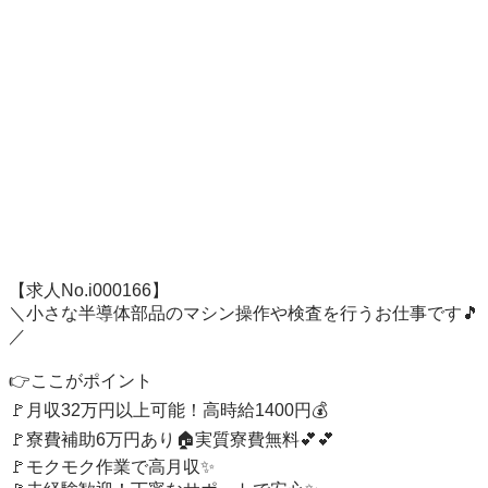
【求人No.i000166】

＼小さな半導体部品のマシン操作や検査を行うお仕事です🎵
／

👉ここがポイント

🚩月収32万円以上可能！高時給1400円💰

🚩寮費補助6万円あり🏠実質寮費無料💕💕

🚩モクモク作業で高月収✨
