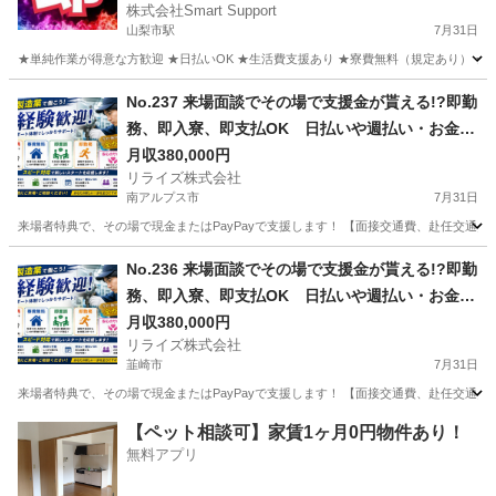
株式会社Smart Support
山梨市駅
7月31日
★単純作業が得意な方歓迎 ★日払いOK ★生活費支援あり ★寮費無料（規定あり） ★スピー
山梨
山梨市
山梨市駅
その他
単純作業
No.237 来場面談でその場で支援金が貰える!?即勤
務、即入寮、即支払OK 日払いや週払い・お金住
む場所に困ってる方必見の案件です！簡単な電子
月収380,000円
リライズ株式会社
部品の製造・加工のお仕事♪
南アルプス市
7月31日
来場者特典で、その場で現金またはPayPayで支援します！ 【面接交通費、赴任交通
山梨
南アルプス市
その他
No.236 来場面談でその場で支援金が貰える!?即勤
務、即入寮、即支払OK 日払いや週払い・お金住
む場所に困ってる方必見の案件です！簡単な電子
月収380,000円
リライズ株式会社
部品の製造・加工のお仕事♪
韮崎市
7月31日
来場者特典で、その場で現金またはPayPayで支援します！ 【面接交通費、赴任交通
山梨
韮崎市
その他
業務
【ペット相談可】家賃1ヶ月0円物件あり！
無料アプリ