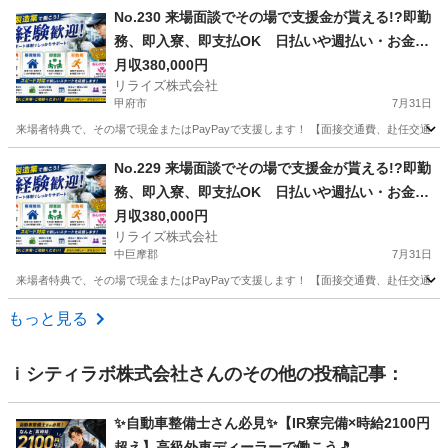
山梨
南都留郡
その他
業務
No.230 来場面談でその場で支援金が貰える!?即勤
務、即入寮、即支払OK 日払いや週払い・お金住
む場所に困ってる方必見の案件です！簡単な電子
月収380,000円
リライズ株式会社
部品の製造・加工のお仕事♪
甲府市
7月31日
来場者特典で、その場で現金またはPayPayで支援します！ 【面接交通費、赴任交通
山梨
甲府市
その他
No.229 来場面談でその場で支援金が貰える!?即勤
務、即入寮、即支払OK 日払いや週払い・お金住
む場所に困ってる方必見の案件です！簡単な電子
月収380,000円
リライズ株式会社
部品の製造・加工のお仕事♪
中巨摩郡
7月31日
来場者特典で、その場で現金またはPayPayで支援します！ 【面接交通費、赴任交通
山梨
中巨摩郡
その他
もっと見る
ｉシティラボ株式会社
さんのその他の投稿記事：
✨自動車整備士さん必見✨【IR寮完備×時給2100円
超え】高級外車ディーラーで働こう🎵