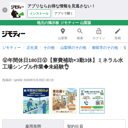
アプリならお得な情報を見逃さない！
インストール
アプリで開く
地元の掲示板 ジモティー 山梨版
山梨県
検索
ログイン
投稿
ジモティー
正社員
その他
山梨県のその他
都留市のその他

😮年間休日180日😮【寮費補助×3勤3休】ミネラル水
工場シンプル作業◆未経験👌
投稿ID: 1ph0l2
2026年5月29日 00:19
雇用形態
契約社員