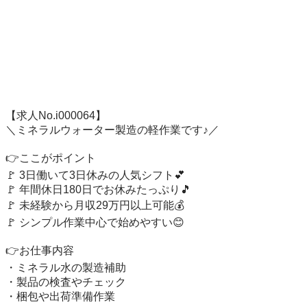
【求人No.i000064】

＼ミネラルウォーター製造の軽作業です♪／

👉ここがポイント

🚩 3日働いて3日休みの人気シフト💕

🚩 年間休日180日でお休みたっぷり🎵

🚩 未経験から月収29万円以上可能💰

🚩 シンプル作業中心で始めやすい😊

👉お仕事内容

・ミネラル水の製造補助

・製品の検査やチェック

・梱包や出荷準備作業
