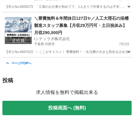
【求人No.i000027】 「工場のお仕事が初めてで、1人きりで作業するのは不安…」
愛知
北名古屋市
その他
未経験
＼寮費無料＆年間休日127日✨／人工大理石の浴槽
製造スタッフ募集【月収29万円可・土日祝休み】
月収290,000円
iシティラボ株式会社
正社員
千葉県 印西市
7月1日
【求人No.i000762】 ✨ ここがオススメ！ 寮費無料！：生活費の大きな割合を占め
千葉
印西市
その他
未経験
ページTOPへ
投稿
求人情報を無料で掲載出来る
投稿画面へ (無料)