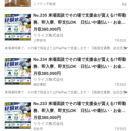
ニフティ不動産
Ad
No.235 来場面談でその場で支援金が貰える!?即勤
務、即入寮、即支払OK 日払いや週払い・お金住
む場所に困ってる方必見の案件です！簡単な電子
月収380,000円
リライズ株式会社
部品の製造・加工のお仕事♪
上野原市
7月31日
来場者特典で、その場で現金またはPayPayで支援します！ 【面接交通費、赴任交通
山梨
上野原市
その他
業務
No.234 来場面談でその場で支援金が貰える!?即勤
務、即入寮、即支払OK 日払いや週払い・お金住
む場所に困ってる方必見の案件です！簡単な電子
月収380,000円
リライズ株式会社
部品の製造・加工のお仕事♪
南巨摩郡
7月31日
来場者特典で、その場で現金またはPayPayで支援します！ 【面接交通費、赴任交通
山梨
南巨摩郡
その他
No.233 来場面談でその場で支援金が貰える!?即勤
務、即入寮、即支払OK 日払いや週払い・お金住
む場所に困ってる方必見の案件です！簡単な電子
月収380,000円
リライズ株式会社
部品の製造・加工のお仕事♪
北杜市
7月31日