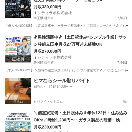
月収330,000円
ｉシティラボ株式会社
正社員
埼玉県 桶川市
7月6日
【求人No.i000835】 ＼高級外車ディーラーで整備士として活躍しませんか？🎵／ 👉
埼玉
桶川市
その他
ディーラー
🎵男性活躍中🎵【土日祝休み×シンプル作業】サッ
シ枠組立🪟◆月収27万可🎶未経験OK
月収270,000円
ｉシティラボ株式会社
正社員
静岡県 掛川市
7月6日
【求人No.i000821】 ＼窓枠の組立や加工を行うシンプル作業です🎵／ 👉ここがポイント 
静岡
掛川市
その他
ヒマならシール貼りバイト
日払い 時給1400円〜
ヒバライドットコム
Ad
＼個室寮完備・土日祝休み＆年休122日・住み込み
OK✨／時給1,230円〜・ガラス製品の研磨・検査
スタッフ募集！
月収230,000円