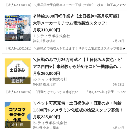
【求人No.i000390】 ＼世界的大手自動車メーカー工場での組立・検査・加工🚗／ 👉
愛知
田原市
その他
未経験
🎵時給1600円軽作業🎵【土日祝休×高月収可能】
大手メーカーリチウム電池製造スタッフ!
月収310,000円
ｉシティラボ株式会社
正社員
神奈川県 横浜市
7月21日
【求人No.i001021】 ＼高時給で高収入を狙えます！リチウム電池製造スタッフ募集🎵／
神奈川
横浜市
その他
社会保険
＼日勤のみで月26万可💰／【土日休み＆髪色・ピ
アス自由✨】未経験から始めるコピー機部品のカ
ンタン清掃・検査スタッフ💻
月収260,000円
iシティラボ株式会社
正社員
静岡県 御殿場市
5月29日
【求人No.i000165】 「日勤だけでしっかり稼ぎたい！」 「難しい作業は苦手…
静岡
御殿場市
その他
未経験
＼ペット可寮完備・土日祝休み・日勤のみ・時給
1,300円✨／メラミン化粧板の検査スタッフ募集！
月収225,000円
iシティラボ株式会社
正社員
愛知県 北名古屋市
5月18日