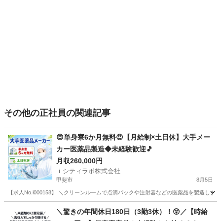
その他の正社員の関連記事
😍単身寮6か月無料😍【月給制×土日休】大手メー
カー医薬品製造◆未経験歓迎🎵
月収260,000円
ｉシティラボ株式会社
甲斐市
8月5日
【求人No.i000158】 ＼クリーンルームで点滴パックや注射器などの医薬品を製造します💉
山梨
甲斐市
その他
未経験
＼驚きの年間休日180日（3勤3休）！😲／【時給