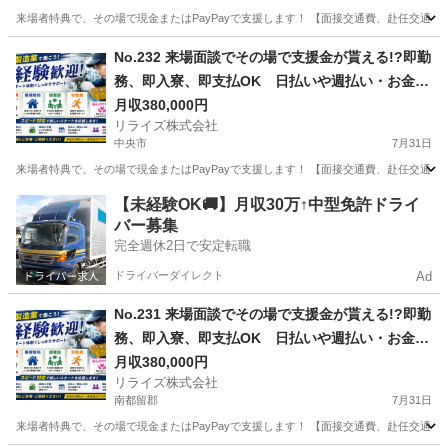
来場者特典で、その場で現金またはPayPayで支援します！ 【面接交通費、赴任交通
山梨
北杜市
その他
No.232 来場面談でその場で支援金が貰える!?即勤
務、即入寮、即支払OK 日払いや週払い・お金住
む場所に困ってる方必見の案件です！簡単な電子
月収380,000円
リライズ株式会社
部品の製造・加工のお仕事♪
中央市
7月31日
来場者特典で、その場で現金またはPayPayで支援します！ 【面接交通費、赴任交通
山梨
中央市
その他
業務
【未経験OK🚚】月収30万↑中型免許ドライ
バー募集
完全週休2日で安定転職
ドライバーダイレクト
Ad
No.231 来場面談でその場で支援金が貰える!?即勤
務、即入寮、即支払OK 日払いや週払い・お金住
む場所に困ってる方必見の案件です！簡単な電子
月収380,000円
リライズ株式会社
部品の製造・加工のお仕事♪
南都留郡
7月31日
来場者特典で、その場で現金またはPayPayで支援します！ 【面接交通費、赴任交通