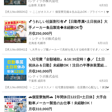
iシティラボ株式会社
正社員
山形県 天童市
6月3日
【求人No.i000241】 ✨ ここがオススメ！ 個室寮完備＆住み込みOK：プライベー
山形
天童市
その他
住み込み
💕うれしい社販割引有💕【日勤専属×土日祝休】大
手メーカー食品製造◆未経験OK👌
月収250,000円
ｉシティラボ株式会社
正社員
北海道 札幌市
6月11日
【求人No.i000411】 ＼大手カップ麺メーカーで具材を投入する軽作業です🎵／ 👉ここ
北海道
札幌市
その他
未経験
＼社宅費『全額補助』＆16:30定時！🏠／【土日
祝休み＆日勤】未経験OK！注目の半導体装置組立
スタッフ募集✨
月収240,000円
iシティラボ株式会社
正社員
千葉県 成田市
6月2日
【求人No.i000226】 ✨ ここがオススメ！ 社宅費全額補助：住居費の心配なし！家
千葉
成田市
その他
未経験
🚗個室寮無料🚗【年間休日122日×土日休】大手自
動車メーカー製造のお仕事！未経験OK！
月収310,000円