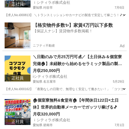
ｉシティラボ株式会社
正社員
愛知県 刈谷市
7月6日
【求人No.i000813】 ＼トランスミッションやカーナビの製造で安定して稼ごう！🎵／
愛知
刈谷市
その他
未経験
【格安物件多数✨】家賃4万円以下多数
【保証人ナシ】賃貸物件多数掲載！
ニフティ不動産
Ad
＼日勤のみで月25万円可💰／【土日休み＆個室寮
完備🏠】未経験から始めるセラミック製品の製
造・検品スタッフ✨
月収250,000円
iシティラボ株式会社
正社員
愛知県 名古屋市
5月29日
【求人No.i000162】 「夜勤なしの日勤で、無理なく安定して働きたい！」 「コ
愛知
名古屋市
その他
未経験
🏠個室寮無料&食堂有🏠【年間休日122日×土日
休】世界的自動車メーカーでガッツリ稼げる🎵
月収320,000円
ｉシティラボ株式会社
正社員
愛知県 碧南市
7月1日