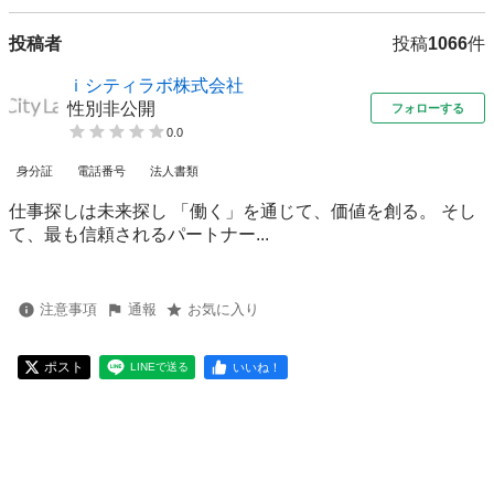
投稿者
投稿
1066
件
ｉシティラボ株式会社
性別非公開
フォローする
0.0
身分証
電話番号
法人書類
仕事探しは未来探し 「働く」を通じて、価値を創る。 そし
て、最も信頼されるパートナー...
注意事項
通報
お気に入り
ポスト
いいね！
LINEで送る