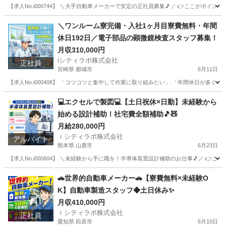
【求人No.i000744】 ＼大手自動車メーカーで安定の正社員募集🎵／ 👉ここがポイン
愛知
碧南市
その他
＼ワンルーム寮完備・入社1ヶ月目寮費無料・年間
休日192日／電子部品の顕微鏡検査スタッフ募集！
月収310,000円
iシティラボ株式会社
正社員
宮崎県 都城市
6月11日
【求人No.i000408】 「コツコツと集中して作業に取り組みたい」 「年間休日が
宮崎
都城市
その他
電子部品
💻エクセルで製図💻【土日祝休×日勤】未経験から
始める設計補助！社宅費全額補助🎵🧸
月給280,000円
ｉシティラボ株式会社
アルバイト
熊本県 山鹿市
6月23日
【求人No.i000604】 ＼未経験から手に職を！半導体装置設計補助のお仕事🎵／ 👉
熊本
山鹿市
その他
土日
🚗世界的自動車メーカー🚗【寮費無料×未経験O
K】自動車製造スタッフ◆土日休み✨
月収410,000円
ｉシティラボ株式会社
正社員
愛知県 田原市
6月10日