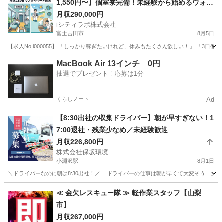
1,550円〜】個室寮完備！未経験から始めるウォー
ターサーバー用お水の製造・検査🚰
月収290,000円
iシティラボ株式会社
富士吉田市
8月5日
【求人No.i000055】 「しっかり稼ぎたいけれど、休みもたくさん欲しい！」 「3
山梨
富士吉田市
その他
未経験
MacBook Air 13インチ 0円
抽選でプレゼント！応募は1分
くらしノート
Ad
【8:30出社の収集ドライバー】朝が早すぎない！1
7:00退社・残業少なめ／未経験歓迎
月収226,800円
株式会社保坂環境
小淵沢駅
8月1日
＼ドライバーなのに朝は8:30出社！／ 「ドライバーの仕事は朝が早くて大変そう…」
山梨
北杜市
小淵沢駅
その他
≪ 金欠レスキュー隊 ≫ 軽作業スタッフ【山梨
市】
月収267,000円