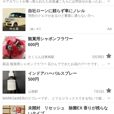
※アカウントが乗っ取られたため急遽こちらにお問合せがあったお品
をアップしました。 もしよろしければもう一度こちらまでご連絡くだ
山形
東根市
さくらんぼ東根駅
芳香剤、消臭剤
造花
自社ローンに頼らず車にノレル
さい。 ルームフレグランスとして使えるミストです ティーツリーと、
理想のクルマがあるけど審査に通らない方へ
ラベンダーの精油の抗菌作...
Ad
（株）ICT
観賞用シャボンフラワー
600円
さくらんぼ東根駅
3月28日
新品 観賞用シャボンフラワー 石けんでできたお花のブーケです。 飾
っていると香りがするのでインテリアに最適です。 3月末に約2500円
山形
東根市
さくらんぼ東根駅
芳香剤、消臭剤
ブーケ
インドアハーバルスプレー
で購入しましたが2個購入してしまっていたのでお好きな方にお譲りで
500円
きればと思います。
山形駅
7月2日
MARKS&WEBのスプレーです。 とてもリラックスできる匂いで個人
的には好きなのですが ペットが苦手そうなので使うのを辞めました。
山形
山形市
山形駅
芳香剤、消臭剤
寝室
未開封 リセッシュ 除菌EX 香りが残らな
我が家の場合犬は平気そうでしたが猫がダメでした。 リビングと寝室
いタイプ
に一度ずつ使っただけな...