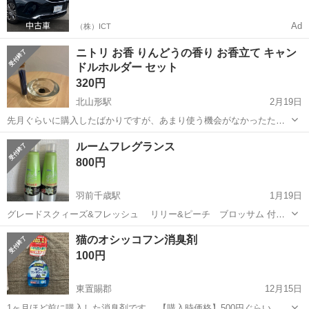
0%で車をご提供、ノレル独自与信システム。
Ad
（株）ICT
ニトリ お香 りんどうの香り お香立て キャン
ドルホルダー セット
320円
北山形駅
2月19日
先月ぐらいに購入したばかりですが、あまり使う機会がなかったた
め、使って頂ける方がいらっしゃれば嬉しいです。 合わせて1000円ほ
山形
山形市
北山形駅
芳香剤、消臭剤
お香
ルームフレグランス
どで購入しました。 1本しか使用しておりませんので、残り14本ござ
800円
います。 キャンドルホルダー...
羽前千歳駅
1月19日
グレードスクィーズ&フレッシュ リリー&ピーチ ブロッサム 付け
替え用 198g ルームフレグランス 詰め替え用2個セットです。 新品未
山形
山形市
羽前千歳駅
芳香剤、消臭剤
スクィーズ
猫のオシッコフン消臭剤
使用です。
100円
東置賜郡
12月15日
1ヶ月ほど前に購入した消臭剤です。 【購入時価格】500円ぐらい