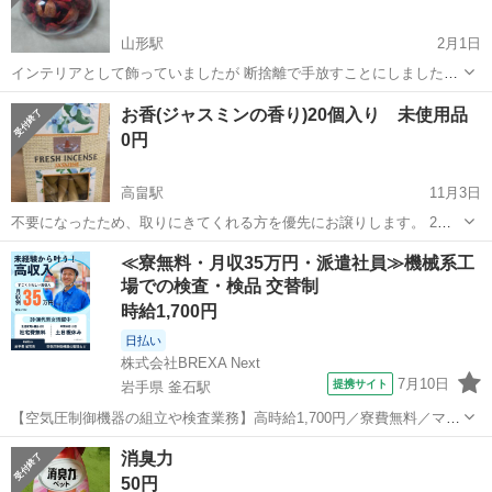
山形駅
2月1日
インテリアとして飾っていましたが 断捨離で手放すことにしました。
部屋全体をいい香りにするほどのものではありませんが 近づくとロー
山形
山形市
山形駅
芳香剤、消臭剤
IKEA
お香(ジャスミンの香り)20個入り 未使用品
ズの香りがほのかに香ります。
0円
高畠駅
11月3日
不要になったため、取りにきてくれる方を優先にお譲りします。 2週
間前100均で購入。 お香だけになります。
山形
東置賜郡
高畠駅
芳香剤、消臭剤
お香
≪寮無料・月収35万円・派遣社員≫機械系工
場での検査・検品 交替制
時給1,700円
日払い
株式会社BREXA Next
7月10日
提携サイト
岩手県 釜石駅
【空気圧制御機器の組立や検査業務】高時給1,700円／寮費無料／マイ
カー通勤OK＆工場敷地内に無料駐車場あり 人気の工場のお仕事 ◇空
岩手
釜石市
釜石駅
その他
消臭力
気圧制御機器（シリンダ、バルブ等）の製造・組立、検査、梱包、入
50円
出荷業務◇ ＊大手メーカー...