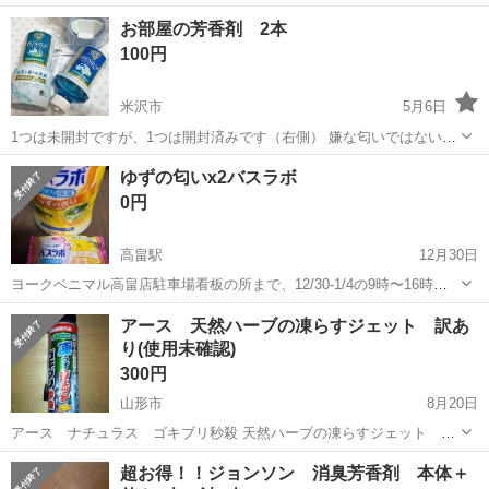
山形
南陽市
芳香剤、消臭剤
お部屋の芳香剤 2本
100円
米沢市
5月6日
1つは未開封ですが、1つは開封済みです（右側） 嫌な匂いではないの
ですが、思ったより強くて苦手だったため、封をして保管しておりま
山形
米沢市
芳香剤、消臭剤
芳香剤
ゆずの匂いx2バスラボ
した。 私には無香料が良かったようです。 使う宛もないので必要な方
0円
に使っていただければと思...
高畠駅
12月30日
ヨークベニマル高畠店駐車場看板の所まで、12/30-1/4の9時〜16時の
間に取りに来てくる方を優先します。 ゆずの匂いが苦手なので欲しい
山形
東置賜郡
高畠駅
芳香剤、消臭剤
ゆず
アース 天然ハーブの凍らすジェット 訳あ
方にお譲りします。
り(使用未確認)
300円
山形市
8月20日
アース ナチュラス ゴキブリ秒殺 天然ハーブの凍らすジェット
200ml 殺虫剤不使用 食品まわりやお子様、ペットがいるご家庭にもオ
山形
山形市
芳香剤、消臭剤
ジェット
超お得！！ジョンソン 消臭芳香剤 本体＋
ススメです。 ロングノズル採用で遠くからでも狙いやすく効果的に害