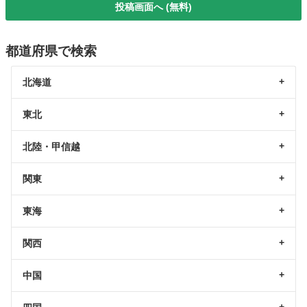
投稿画面へ (無料)
都道府県で検索
北海道
東北
北陸・甲信越
関東
東海
関西
中国