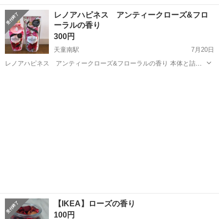
山形
山形市
芳香剤、消臭剤
芳香剤
レノアハピネス アンティークローズ&フロ
ーラルの香り
300円
天童南駅
7月20日
レノアハピネス アンティークローズ&フローラルの香り 本体と詰め
替えのセットです。 どちらも未使用・未開封品ですが、しばらく前の
山形
天童市
天童南駅
芳香剤、消臭剤
レノアハピネス
物なので品質が劣化しているかもしれません。 （振ってみたところ固
まってるなどは無いようです。）...
【IKEA】ローズの香り
100円