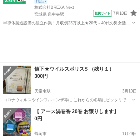
日払い
株式会社BREXA Next
7月10日
提携サイト
宮城県 泉中央駅
半導体製造設備の組立作業！月収例23万以上★20代～40代の男女活躍
中中！社会保険完備！送迎あり！◎マイカー通勤OK＆無料駐車場完
宮城
泉中央駅
その他
備！作業着無償貸与◎食堂利用可★《宮城県黒川郡大和町》 人気の工
場のお仕事 ◇半導体製造設備...
値下★ウイルスポリスS （残り１）
300円
天童南駅
3月10日
コロナウィルスやインフルエンザ等に これからの冬場にピッタリで
す。 未開封のお洒落な木目調で 可愛い雫💧型の置き型タイプです。
山形
天童市
天童南駅
芳香剤、消臭剤
居間
【 アース渦巻香 20巻 お譲りします】
居酒屋のカウンターで見かけ、 お取り寄せ？しているそうで数個譲っ
0円
ていただきました。...
鶴岡市
1月29日