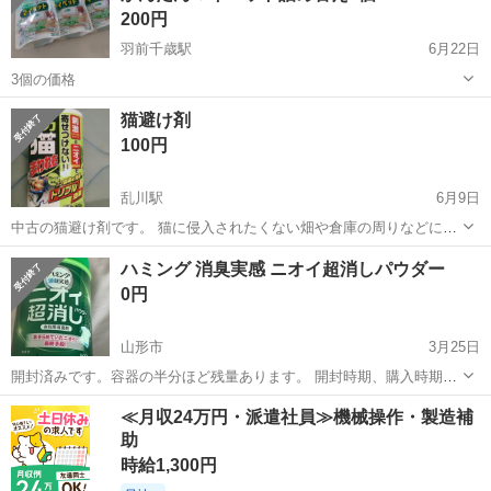
200円
羽前千歳駅
6月22日
3個の価格
山形
山形市
羽前千歳駅
芳香剤、消臭剤
価格
猫避け剤
100円
乱川駅
6月9日
中古の猫避け剤です。 猫に侵入されたくない畑や倉庫の周りなどに。
半分以上残っています。
山形
天童市
乱川駅
芳香剤、消臭剤
ハミング 消臭実感 ニオイ超消しパウダー
0円
山形市
3月25日
開封済みです。容器の半分ほど残量あります。 開封時期、購入時期不
明のため気になる方はご遠慮ください。 山形駅付近まで、とりにきて
山形
山形市
芳香剤、消臭剤
容器
≪月収24万円・派遣社員≫機械操作・製造補
くださる方を優先させていただきます。 よろしくおねがいします。
助
時給1,300円