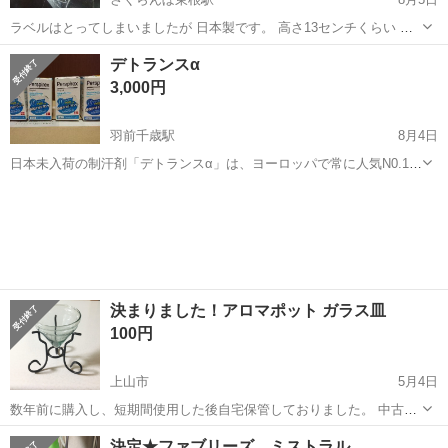
ラベルはとってしまいましたが 日本製です。 高さ13センチくらい 飲
み口の直径７センチくらい ほとんどつかっていません。
山形
東根市
さくらんぼ東根駅
芳香剤、消臭剤
グラス
デトランスα
3,000円
羽前千歳駅
8月4日
日本未入荷の制汗剤「デトランスα」は、ヨーロッパで常に人気N0.1の
デオドラントで、一度使用した人の92%以上がリピートする強力デオ
山形
山形市
羽前千歳駅
芳香剤、消臭剤
臭い
ドラントです。 臭いの原因のワキの下の汗をしっかり抑えて、臭いを
シャットアウトします。 使い...
決まりました！アロマポット ガラス皿
100円
上山市
5月4日
数年前に購入し、短期間使用した後自宅保管しておりました。 中古品
にご理解いただける方、近くまで取りに来ていただける方、よろしく
山形
上山市
芳香剤、消臭剤
アロマポット
決定★ファブリーズ ミストラル