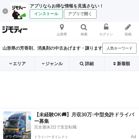
アプリならお得な情報を見逃さない！
インストール
アプリで開く
山形県
検索
ログイン
投稿
山形県の芳香剤、消臭剤の中古あげます・譲ります
人気キーワード
エリア
ジャンル
詳細
新着順
【未経験OK🚚】月収30万↑中型免許ドライバ
ー募集
完全週休2日で安定転職
Ad
ドライバーダイレクト