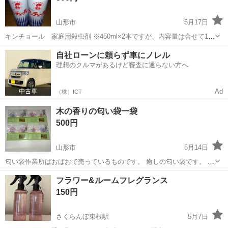
山形市
5月17日
キンチョール 家庭用殺虫剤 ※450ml×2本ですが、内容量は合せて1本
分程です。
山形
山形市
芳香剤、消臭剤
殺虫剤
自社ローンに頼らず車にノレル
理想のクルマがあるけど審査に通らない方へ
Ad
（株）ICT
木の香りの匂い袋一袋
500円
山形市
5月14日
匂い袋作業所ぱおぱおで売っているものです。 癒しの匂い袋です。 購
入された方には、古物店yoサイクルの品進呈。 ハンガーラックの服ど
山形
山形市
芳香剤、消臭剤
ラック
フラワー&ルームフレグランス
れでも無料です。 仕事が、不定期休みなので、連絡ください！水曜
150円
は、割といます。
さくらんぼ東根駅
5月7日