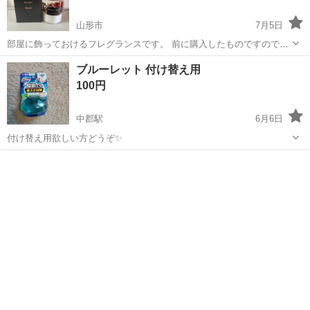
山形市
7月5日
部屋に飾っておけるフレグランスです。 前に購入したものですので、
香りは部屋に広がるほど強くはありませんが、蓋を開けると香りま
山形
山形市
芳香剤、消臭剤
ブルーレット 付け替え用
す。 ライトが付いているので、LEDライトとしても使用できます。 ラ
100円
イトは付けずに使っていたので、...
中郡駅
6月6日
付け替え用欲しい方どうぞ✨
山形
東置賜郡
中郡駅
芳香剤、消臭剤