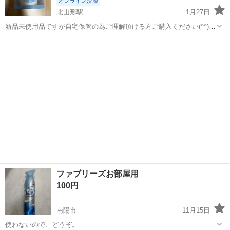
オンライン決済
北山形駅
1月27日
新品未使用品ですが自宅保管の為ご理解頂ける方ご購入ください(^^)
ホワイトムスクの香りでいい香りです！ 定価750円でした！ 現金で大
山形
山形市
北山形駅
芳香剤、消臭剤
芳香剤
丈夫です！
ファブリーズお部屋用
100円
南陽市
11月15日
使わないので、どうぞ。