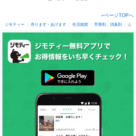
ページTOPへ
ジモティー
売ります・あげます
生活雑貨
芳香剤、消臭剤
山形