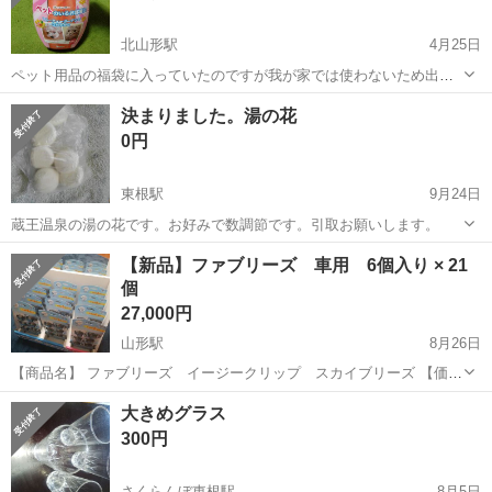
北山形駅
4月25日
ペット用品の福袋に入っていたのですが我が家では使わないため出品
します。 パッケージの底の部分にやぶれあります。
山形
山形市
北山形駅
芳香剤、消臭剤
用品
決まりました。湯の花
0円
東根駅
9月24日
蔵王温泉の湯の花です。お好みで数調節です。引取お願いします。
山形
東根市
東根駅
芳香剤、消臭剤
湯の花
【新品】ファブリーズ 車用 6個入り × 21
個
27,000円
山形駅
8月26日
【商品名】 ファブリーズ イージークリップ スカイブリーズ 【価
格】 27000円（1つあたり約1286円） 【商品説明】 購入しすぎたため
山形
山形市
山形駅
芳香剤、消臭剤
イージークリップ
大きめグラス
出品しました！ 車内の食べもの・体臭・エアコン・ペットのニオイを
300円
しっかり消臭しま...
さくらんぼ東根駅
8月5日