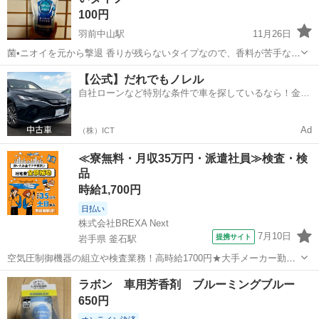
100円
羽前中山駅
11月26日
菌•ニオイを元から撃退 香りが残らないタイプなので、香料が苦手な方
にも。 未開封のリセッシュ除菌EXです。 自宅保管品です。
山形
南陽市
羽前中山駅
芳香剤、消臭剤
除菌
【公式】だれでもノレル
自社ローンなど特別な条件で車を探しているなら！金利
0%で車をご提供、ノレル独自与信システム。
Ad
（株）ICT
≪寮無料・月収35万円・派遣社員≫検査・検
品
時給1,700円
日払い
株式会社BREXA Next
7月10日
提携サイト
岩手県 釜石駅
空気圧制御機器の組立や検査業務！高時給1700円★大手メーカー勤
務！嬉しい寮費無料！ワンルーム寮完備★マイカー通勤OK＆工場敷地
岩手
釜石市
釜石駅
その他
ラボン 車用芳香剤 ブルーミングブルー
内に無料駐車場あり★！《岩手県釜石市》 人気の工場のお仕事 ◇空気
650円
圧制御機器（シリンダ、バルブ...