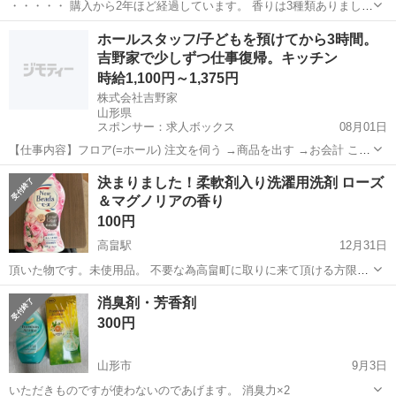
・・・・・ 購入から2年ほど経過しています。 香りは3種類ありました
が ラベンダーのみ開封済みのため 未開封の ○バラ10巻 ○カモミール10
山形
鶴岡市
芳香剤、消臭剤
ラベンダー
ホールスタッフ/子どもを預けてから3時間。
巻 お譲り致します。 錆びていますが、線香立てもあります。 缶の中
吉野家で少しずつ仕事復帰。キッチン
で保存して...
時給1,100円～1,375円
株式会社吉野家
山形県
スポンサー：求人ボックス
08月01日
【仕事内容】フロア(=ホール) 注文を伺う →商品を出す →お会計 これ
が基本的な流れです。 テイクアウトの注文受け・お渡しも お願いしま
アルバイト・パート
決まりました！柔軟剤入り洗濯用洗剤 ローズ
す! キッチン 牛丼などの調理・盛りつけ など <最初はフロアから> 研
＆マグノリアの香り
修期間あり。 マニュ...
100円
高畠駅
12月31日
頂いた物です。未使用品。 不要な為高畠町に取りに来て頂ける方限定
でお願いします。
山形
東置賜郡
高畠駅
芳香剤、消臭剤
消臭剤・芳香剤
300円
山形市
9月3日
いただきものですが使わないのであげます。 消臭力×2