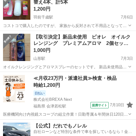
替え4本、計5本
虫を駆除できます。 ...
1,200円
羽前千歳駅
7月6日
コストコで購入したのですが、 家族から反対されて不用品となってし
まいました。 開封してますが、未使用です。 本体に設置に1本付き＋
山形
山形市
羽前千歳駅
芳香剤、消臭剤
芳香剤
【取引決定】新品未使用 ビオレ オイルク
スペアが4本です。 単3電池2本使用します
レンジング プレミアムアロマ 2個セッ…
1,000円
山形駅
7月3日
オイルクレンジングとアロマスプレーのセットです。 新品未使用品で
す。 他商品と同梱で値引きしますので、ご検討ください。 引き渡しは
山形
山形市
山形駅
芳香剤、消臭剤
ビオレ
≪月収23万円・派遣社員≫検査・検品
山形市南部指定場所で日中にお願いいたします。
時給1,200円
日払い
株式会社BREXA Next
7月10日
提携サイト
福島県 会津若松駅
医療機関向け内視鏡スコープの組立作業！日勤専属＆年間休日120日
★◎20代～40代の男女活躍中！送迎あり！マイカー通勤OK◎無料駐車
福島
会津若松市
会津若松駅
その他
【公式】だれでもノレル
場あり★日払いあり◎空調完備で快適作業！《福島県会津若松市》 人
自社ローンなど特別な条件で車を探しているなら！金利
気の工場のお仕事 ◇医療機...