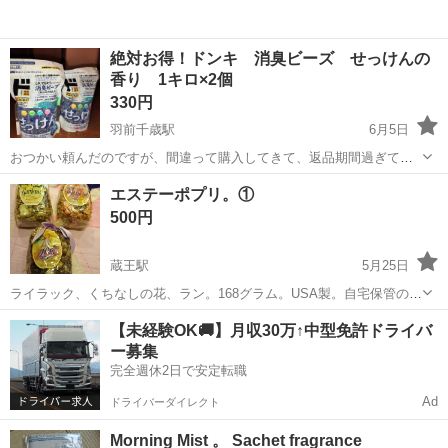
絶対お得！ドンキ 消臭ビーズ せっけんの
香り 1キロ×2個
330円
羽前千歳駅
6月5日
おつかい頼んだのですが、間違って購入してきて、返品期間過ぎてし
まいました。 1個340円位でした。 2個とも未実施ですが、1個は封切
山形
山形市
羽前千歳駅
芳香剤、消臭剤
ドンキ
エステーポプリ。①
り済み
500円
蔵王駅
5月25日
ライラック、くちなしの花、ラン。168グラム。USA製。自宅保管の為
ご理解のある方宜しくお願い致します。お1つのお値段です。
山形
山形市
蔵王駅
芳香剤、消臭剤
ラン
【未経験OK🚚】月収30万↑中型免許ドライバ
ー募集
完全週休2日で安定転職
Ad
ドライバーダイレクト
Morning Mist 。 Sachet fragrance