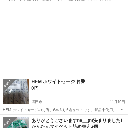
【サイズ】縦：270ml 【傷などの状態】とくに目立った傷はありませ
山形
東置賜郡
芳香剤、消臭剤
ヨークベニマル
ん。 【アピールポイント】状態はいいのでまだまだ使えます！ 【希望
取引場所】ヨークベニマ...
HEM ホワイトセージ お香
0円
酒田市
11月10日
HEM ホワイトセージのお香、6本入り5箱セットです。新品未使用。
2024年10月購入。 どなたかよかったら使ってください。 酒田南イオ
山形
酒田市
芳香剤、消臭剤
お香
ありがとうございますm(__)m決まりました❗
ン付近まで来れる方でお願いいたします。
かんたんマイペット詰め替え3個