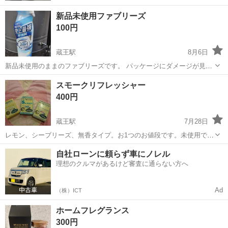
新品未使用ファブリーズ
100円
蔵王駅
8月6日
新品未使用のままのファブリーズです。 パッケージにダメージが見ら
れますが未使用なので影響はありません。 無料にするとそれなりのヒ
山形
山形市
蔵王駅
芳香剤、消臭剤
スモークリフレッシャー
トしか来ないので値段を一応付けました。 ご自分の居住地を登録して
400円
いない方とはお取引しません。 ...
蔵王駅
7月28日
レモン、シーブリーズ、無香タイプ。お1つのお値段です。未使用で
す。自宅保管の為ご理解のある方宜しくお願い致します。
山形
山形市
蔵王駅
芳香剤、消臭剤
シーブリーズ
自社ローンに頼らず車にノレル
理想のクルマがあるけど審査に通らない方へ
Ad
（株）ICT
ホームフレグランス
300円