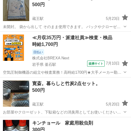
500円
蔵王駅
5月23日
未開封。 袋から出して そのまま使用できます。 バックやクローゼッ
ト、玄関、トイレ等に置いたり 壁に張り付けておくだけで 香りが広が
山形
山形市
蔵王駅
芳香剤、消臭剤
芳香剤
≪月収35万円・派遣社員≫検査・検品
ります。
時給1,700円
日払い
株式会社BREXA Next
7月10日
提携サイト
岩手県 釜石駅
空気圧制御機器の組立や検査業務！高時給1700円★大手メーカー勤
務！嬉しい寮費無料！ワンルーム寮完備★マイカー通勤OK＆工場敷地
岩手
釜石市
釜石駅
その他
寛斎。暮らしと竹炭2点セット。
内に無料駐車場あり★！《岩手県釜石市》 人気の工場のお仕事 ◇空気
500円
圧制御機器（シリンダ、バルブ...
蔵王駅
5月20日
お部屋やクローゼット、下駄箱などの消臭用としてお使いください。
新品未使用品、未開封ですが自宅保管の為ご理解のある方宜しくお願
山形
山形市
蔵王駅
芳香剤、消臭剤
下駄箱
キンチョール 家庭用殺虫剤
い致します。
300円