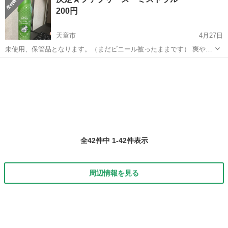
お願い致しますm(__)m
200円
天童市
4月27日
未使用、保管品となります。（まだビニール被ったままです） 爽やか
なニュージーランド ブリーズの香り 外出自粛の時ストレスを少しで
山形
天童市
芳香剤、消臭剤
ミストラル
も軽減してください。 空気に直接スプレーすることによって、お部屋
のいやなニオイ...
全42件中 1-42件表示
周辺情報を見る