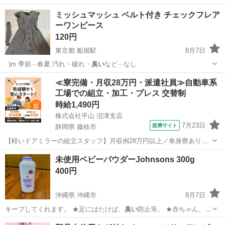
ミッシュマッシュ ベルト付き チェックフレア
ーワンピース
120円
東京都 船堀駅
8月7日
_)m 季節···春夏 汚れ・破れ・
臭い
など···なし
東京
江戸川区
船堀駅
ワンピース
汚れ
≪寮完備・月収28万円・派遣社員≫自動車系
工場での組立・加工・プレス 交替制
時給1,490円
株式会社平山 沼津支店
7月23日
提携サイト
静岡県 藤枝市
【軽いドアミラーの組立スタッフ】月収例28万円以上／単身寮あり／
年間休日121日／初めてさんも安心のカンタン作業 【未経験歓迎】軽
静岡
藤枝市
その他
未使用ベビーパウダーJohnsons 300g
いドアミラーの組立スタッフ｜新設のキレイな工場◎男女活躍中！ 大
400円
手自動車部品メーカーの新設工...
沖縄県 沖縄市
8月7日
キープしてくれます。 ★足にはたけば、
臭い
防止等。 ★赤ちゃん、子
供から大人、お…
沖縄
沖縄市
ベビー用品