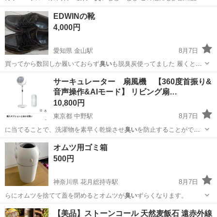
し…
福岡
福岡市
藤崎駅
その他
EDWINの靴
4,000円
愛知県 金山駅
8月7日
買ってから数回しか履いておらず
臭い
も脱臭炭使ってました 履くと必
ず靴擦れ…
愛知
名古屋市
金山駅
靴
EDWIN
サーキュレーター 扇風機 【360度首振り&
音声操作&AIモード】 リビング扇…
10,800円
東京都 中野駅
8月7日
に当てることで、洗濯物を素早く乾燥させ
臭い
を防止することができ
ます。 【静音＆…
東京
中野区
中野駅
季節、空調家電
サーキュレーター
オムツ用ゴミ箱
500円
神奈川県 花月総持寺駅
8月7日
らにオムツを捨てて蓋を閉めるとオムツが
臭い
ずらくなります。
神奈川
横浜市
花月総持寺駅
掃除用具
【美品】ストーンコール 天然麦飯石 遠赤外線