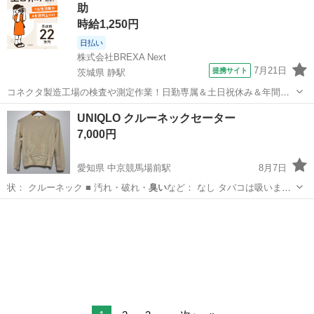
助
時給1,250円
日払い
株式会社BREXA Next
7月21日
提携サイト
茨城県 静駅
コネクタ製造工場の検査や測定作業！日勤専属＆土日祝休み＆年間休
日128日★クリーンルーム内作業★マイカー通勤OK＆無料駐車場あり
茨城
常陸大宮市
静駅
その他
UNIQLO クルーネックセーター
★就業先食堂利用可！日払い制度あり！《茨城県常陸大宮市》 人気の
7,000円
工場のお仕事 ◇コネクタ製造工...
愛知県 中京競馬場前駅
8月7日
状： クルーネック ■ 汚れ・破れ・
臭い
など： なし タバコは吸いませ
ん。 …
愛知
名古屋市
中京競馬場前駅
カーディガン