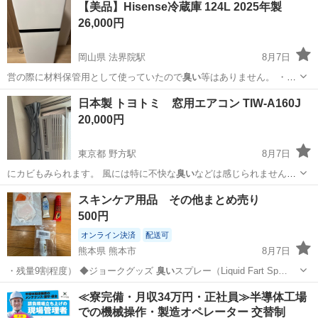
【美品】Hisense冷蔵庫 124L 2025年製
26,000円
岡山県 法界院駅
8月7日
営の際に材料保管用として使っていたので
臭い
等はありません。 ・メ
ーカー：His…
岡山
岡山市
法界院駅
キッチン家電
日本製 トヨトミ 窓用エアコン TIW-A160J
20,000円
東京都 野方駅
8月7日
にカビもみられます。 風には特に不快な
臭い
などは感じられません。
スキマシール…
東京
中野区
野方駅
季節、空調家電
スキンケア用品 その他まとめ売り
500円
オンライン決済
配送可
熊本県 熊本市
8月7日
・残量9割程度） ◆ジョークグッズ
臭い
スプレー（Liquid Fart Sp…
熊本
熊本市
その他
バラ
≪寮完備・月収34万円・正社員≫半導体工場
での機械操作・製造オペレーター 交替制