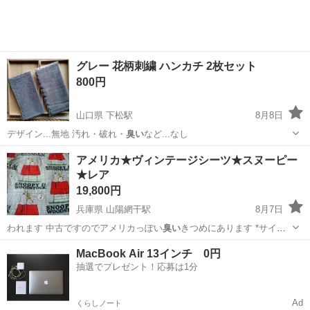
グレー 花柄刺繍 ハンカチ 2枚セット
800円
山口県 下松駅
8月8日
デザイン...無地 汚れ・破れ・
臭い
など...なし
山口
下松市
下松駅
小物
花柄
アメリカ★ヴィンテージシーツ★スヌーピー
★レア
19,800円
兵庫県 山陽網干駅
8月7日
われます 中古ですのでアメリカっぽい
臭い
きつめにあります *サイ
ズ。。。…
兵庫
姫路市
山陽網干駅
その他
スヌーピー
MacBook Air 13インチ 0円
抽選でプレゼント！応募は1分
Ad
くらしノート