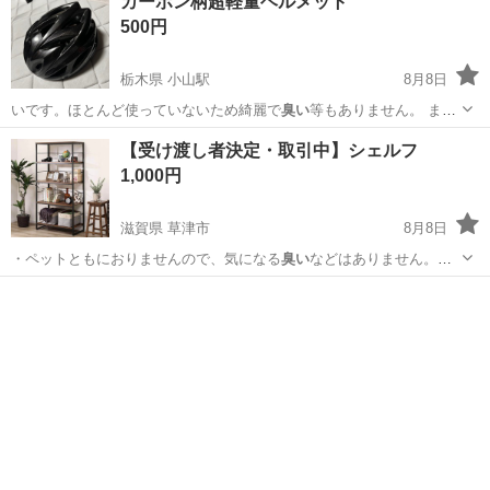
カーボン柄超軽量ヘルメット
500円
栃木県 小山駅
8月8日
いです。ほとんど使っていないため綺麗で
臭い
等もありません。 まと
め買いをしてくだ…
栃木
小山市
小山駅
その他
【受け渡し者決定・取引中】シェルフ
1,000円
滋賀県 草津市
8月8日
・ペットともにおりませんので、気になる
臭い
などはありません。
【受け渡し】 組…
滋賀
草津市
収納家具