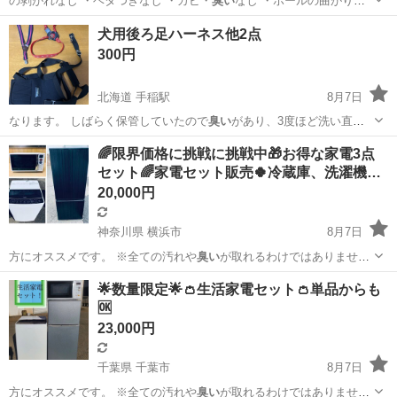
の剥がれなし ・ベタつきなし ・カビ・
臭い
なし ・ポールの曲がり、
折れなし ・問…
大分
大分市
大分駅
その他
犬用後ろ足ハーネス他2点
300円
北海道 手稲駅
8月7日
なります。 しばらく保管していたので
臭い
があり、3度ほど洗い直し
ました。気にさ…
北海道
札幌市
手稲駅
その他
🌈限界価格に挑戦に挑戦中🎁お得な家電3点
セット🌈家電セット販売🍀冷蔵庫、洗濯機…
20,000円
神奈川県 横浜市
8月7日
方にオススメです。 ※全ての汚れや
臭い
が取れるわけではありませ
ん。 …
神奈川
横浜市
生活家電
商品
🌟数量限定🌟👛生活家電セット👛単品からも
🆗
23,000円
千葉県 千葉市
8月7日
方にオススメです。 ※全ての汚れや
臭い
が取れるわけではありませ