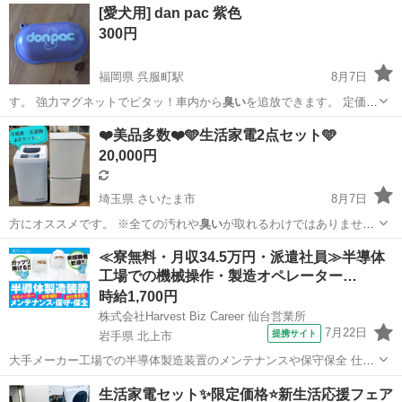
[愛犬用] dan pac 紫色
300円
福岡県 呉服町駅
8月7日
す。 強力マグネットでピタッ！車内から
臭い
を追放できます。 定価
1980円 …
福岡
福岡市
呉服町駅
その他
❤️美品多数❤️🩵生活家電2点セット🩵
20,000円
埼玉県 さいたま市
8月7日
方にオススメです。 ※全ての汚れや
臭い
が取れるわけではありませ
ん。 …
埼玉
さいたま市
家電
セット
≪寮無料・月収34.5万円・派遣社員≫半導体
工場での機械操作・製造オペレーター…
時給1,700円
株式会社Harvest Biz Career 仙台営業所
7月22日
提携サイト
岩手県 北上市
大手メーカー工場での半導体製造装置のメンテナンスや保守保全 仕事
内容 ＼フラッシュメモリの製造を行う工場で半導体製造装置の保守・
岩手
北上市
その他
生活家電セット✨限定価格⭐️新生活応援フェア
点検のお仕事／ 新工場新設に伴い、請負現場の立ち上げを行います！