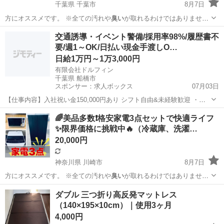
千葉県 千葉市
8月7日
方にオススメです。 ※全ての汚れや
臭い
が取れるわけではありませ
ん。 …
千葉
千葉市
生活家電
商品
交通誘導・イベント警備/採用率98%/履歴書不
要/週1～OK/日払い現金手渡しO…
日給1万円～1万3,000円
有限会社ドルフィン
千葉県 船橋市
スポンサー：求人ボックス
07月03日
【仕事内容】入社祝い金150,000円あり シフト自由&未経験歓迎
・直
行直帰OK ・一部車・自転車・バイク通勤OK ・週1～OK ・日払い・
アルバイト・パート
🌈美品多数❗️格安家電3点セットで快適ライフ
週払いOK、現金手渡しも可能です! <仕事内容> 建築・土木工事現場
✨限界価格に挑戦中🔥（冷蔵庫、洗濯…
で...
20,000円
神奈川県 川崎市
8月7日
方にオススメです。 ※全ての汚れや
臭い
が取れるわけではありませ
ん。 …
神奈川
川崎市
生活家電
商品
ダブル 三つ折り高反発マットレス
（140×195×10cm）｜使用3ヶ月
4,000円