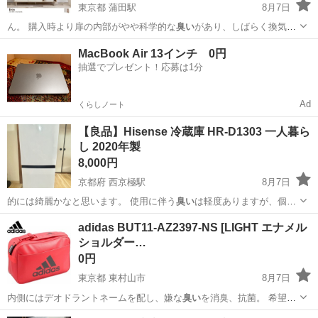
東京都 蒲田駅
8月7日
ん。 購入時より扉の内部がやや科学的な
臭い
があり、しばらく換気し
ておりましたがま…
東京
大田区
蒲田駅
収納家具
MacBook Air 13インチ 0円
抽選でプレゼント！応募は1分
Ad
くらしノート
【良品】Hisense 冷蔵庫 HR-D1303 一人暮ら
し 2020年製
8,000円
京都府 西京極駅
8月7日
的には綺麗かなと思います。 使用に伴う
臭い
は軽度ありますが、個人
的には正常範囲内…
京都
京都市
西京極駅
キッチン家電
adidas BUT11-AZ2397-NS [LIGHT エナメル
ショルダー…
0円
東京都 東村山市
8月7日
内側にはデオドラントネームを配し、嫌な
臭い
を消臭、抗菌。 希望小
売価格： ￥7…
東京
東村山市
キッズ用品