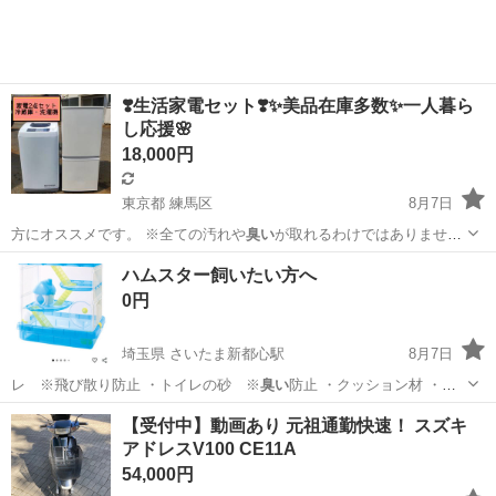
しながら、ドライバ...
❣️生活家電セット❣️✨美品在庫多数✨一人暮ら
し応援🌸
18,000円
東京都 練馬区
8月7日
方にオススメです。 ※全ての汚れや
臭い
が取れるわけではありませ
ん。 …
東京
練馬区
生活家電
商品
ハムスター飼いたい方へ
0円
埼玉県 さいたま新都心駅
8月7日
レ ※飛び散り防止 ・トイレの砂 ※
臭い
防止 ・クッション材 ・巣
箱（プラ…
埼玉
さいたま市
さいたま新都心駅
その他
【受付中】動画あり 元祖通勤快速！ スズキ
アドレスV100 CE11A
54,000円