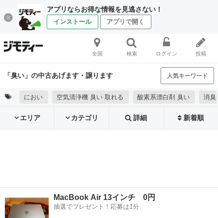
アプリならお得な情報を見逃さない！
インストール
アプリで開く
全国
検索
ログイン
投稿
「臭い」の中古あげます・譲ります
人気キーワード
におい
空気清浄機 臭い 取れる
酸素系漂白剤 臭い
消臭
エリア
カテゴリ
詳細
新着順
MacBook Air 13インチ 0円
抽選でプレゼント！応募は1分