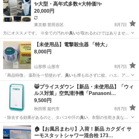
✨大型・高年式多数⭐️大特価!✨
※立ち上げ時期目安：2...
20,000円
東京都 世田谷区
8月7日
方にオススメです。 ※全ての汚れや
臭い
が取れるわけではありませ
ん。 …
東京
世田谷区
生活家電
商品
【未使用品】電撃殺虫器 「特大」
8,000円
山形県 山形市
8月7日
「商品特徴」 薬剤を一切使わず、
臭い
も煙も出さずに蚊、ハエ、ア
ブ、ブヨ・・…
山形
山形市
生活家電
特大
😸プライスダウン【新品・未使用品】「ウィ
ルス対策」空気清浄機「Panasoni…
9,500円
秋田県 能代市
8月7日
・除去する効果があるのと、タバコや汗の
臭い
、衣類の生乾き臭など
の消臭効果がありま…
秋田
能代市
季節、空調家電
Panasonic
🏠【お風呂まわり】入荷！新品 カクダイ サ
ーモスタットシャワー混合栓 173…