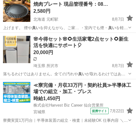
焼肉プレート 現品管理番号：08…
2,580円
北海道 元町駅
8月7日
上げます。 煙や
臭い
を抑えながら、ご家… ・室内でも煙・
臭い
を軽減
・水受け…
北海道
札幌市
元町駅
キッチン家電
遠赤外線
🌸今得セット🌸🌻生活家電2点セット🌻新生
活を快適にサポート🎈
20,000円
埼玉県 所沢市
8月7日
落ちるわけではありません。全ての汚れや
臭い
が取れるわけではあり
ませんのでご了承く…
埼玉
所沢市
家電
商品
≪寮完備・月収33万円・契約社員≫半導体工
場での組立・加工・プレス
時給1,450円
株式会社Harvest Biz Career 仙台営業所
7月22日
提携サイト
宮城県
寮費実質1万円台｜半導体装置の組立・検査｜未経験OK 仕事内容 ＼半
導体製造装置の組立・検査スタッフ／ 大手メーカー工場内で、半導体
宮城
その他
をつくるための装置を組み立てる仕事です。 タブレットや図面を確認