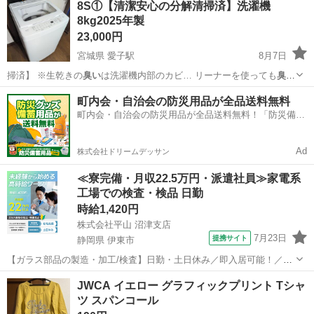
8S①【清潔安心の分解清掃済】洗濯機
8kg2025年製
23,000円
宮城県 愛子駅
8月7日
掃済】 ※生乾きの
臭い
は洗濯機内部のカビ… リーナーを使っても
臭い
が改善しない 理由…
宮城
仙台市
愛子駅
生活家電
ホース
町内会・自治会の防災用品が全品送料無料
町内会・自治会の防災用品が全品送料無料！「防災備蓄
用品ドットコム」
Ad
株式会社ドリームデッサン
≪寮完備・月収22.5万円・派遣社員≫家電系
工場での検査・検品 日勤
時給1,420円
株式会社平山 沼津支店
7月23日
提携サイト
静岡県 伊東市
【ガラス部品の製造・加工/検査】日勤・土日休み／即入居可能！／伊
豆でのんびりライフ♪ ガラス部品の製造・加工/検査 【株式会社平山で
静岡
伊東市
その他
JWCA イエロー グラフィックプリント Tシャ
の正社員採用（無期雇用派遣）となります】 「2人で同じ職場で働き
ツ スパンコール
たい」 「仕事も休みも一...