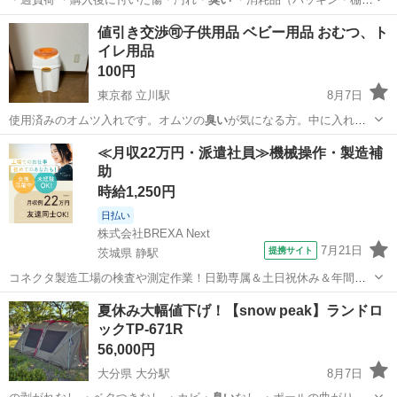
トレー等）…
大阪
大阪市
生活家電
自社
値引き交渉🉑子供用品 ベビー用品 おむつ、ト
イレ用品
100円
東京都 立川駅
8月7日
使用済みのオムツ入れです。オムツの
臭い
が気になる方。中に入れる
カートリッジ式…
東京
立川市
立川駅
ベビー用品
用品
≪月収22万円・派遣社員≫機械操作・製造補
助
時給1,250円
日払い
株式会社BREXA Next
7月21日
提携サイト
茨城県 静駅
コネクタ製造工場の検査や測定作業！日勤専属＆土日祝休み＆年間休
日128日★クリーンルーム内作業★マイカー通勤OK＆無料駐車場あり
茨城
常陸大宮市
静駅
その他
夏休み大幅値下げ！【snow peak】ランドロ
★就業先食堂利用可！日払い制度あり！《茨城県常陸大宮市》 人気の
ックTP-671R
工場のお仕事 ◇コネクタ製造工...
56,000円
大分県 大分駅
8月7日