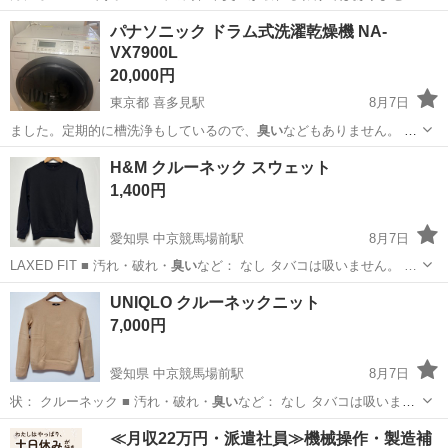
ん。 …
千葉
千葉市
生活家電
商品
パナソニック ドラム式洗濯乾燥機 NA-
VX7900L
20,000円
東京都 喜多見駅
8月7日
ました。定期的に槽洗浄もしているので、
臭い
などもありません。 興
味がある方や、…
東京
世田谷区
喜多見駅
生活家電
H&M クルーネック スウェット
1,400円
愛知県 中京競馬場前駅
8月7日
LAXED FIT ■ 汚れ・破れ・
臭い
など： なし タバコは吸いません。 …
愛知
名古屋市
中京競馬場前駅
カーディガン
汚れ
UNIQLO クルーネックニット
7,000円
愛知県 中京競馬場前駅
8月7日
状： クルーネック ■ 汚れ・破れ・
臭い
など： なし タバコは吸いませ
ん。 …
愛知
名古屋市
中京競馬場前駅
セーター
UNIQLO
≪月収22万円・派遣社員≫機械操作・製造補