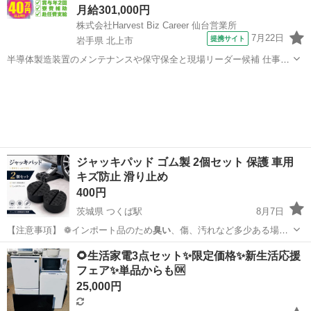
月給301,000円
株式会社Harvest Biz Career 仙台営業所
7月22日
提携サイト
岩手県 北上市
半導体製造装置のメンテナンスや保守保全と現場リーダー候補 仕事内
容 ＼フラッシュメモリの製造を行う工場で半導体製造装置の保守・点
岩手
北上市
その他
検のお仕事／ 【主な業務】 フラッシュメモリなどに使用される「半導
体」。 その半導体を...
ジャッキパッド ゴム製 2個セット 保護 車用
キズ防止 滑り止め
400円
茨城県 つくば駅
8月7日
【注意事項】 ❁インポート品のため
臭い
、傷、汚れなど多少ある場合
がございます…
茨城
つくば市
つくば駅
メンテナンス用品
🌻生活家電3点セット✨限定価格✨新生活応援
フェア✨単品からも🆗
25,000円