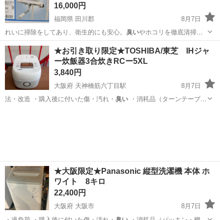
16,000円
福岡県 田川郡
8月7日
れいに掃除をしてあり、衛生的にも安心。
臭い
やホコリを徹底清掃
（※申しわけござ…
福岡
田川郡
生活家電
ダイソン
★お引き取り限定★TOSHIBA/東芝 IHジャ
ー炊飯器3合炊きRCー5XL
3,840円
大阪府 天神橋筋六丁目駅
8月7日
法・改造 ・購入後に付いた傷・汚れ・
臭い
・消耗品（ターンテーブル
等）の劣化…
大阪
大阪市
天神橋筋六丁目駅
キッチン家電
東芝
★大阪限定★Panasonic 縦型洗濯機 本体 ホ
ワイト 8キロ
22,400円
大阪府 大阪市
8月7日
・過負荷 ・購入後に付いた傷・汚れ・
臭い
・消耗品（パッキン・棚・