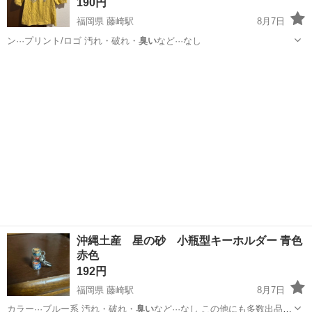
190円
福岡県 藤崎駅
8月7日
ン···プリント/ロゴ 汚れ・破れ・
臭い
など···なし
福岡
福岡市
藤崎駅
Tシャツ
沖縄土産 星の砂 小瓶型キーホルダー 青色
赤色
192円
福岡県 藤崎駅
8月7日
カラー···ブルー系 汚れ・破れ・
臭い
など···なし この他にも多数出品