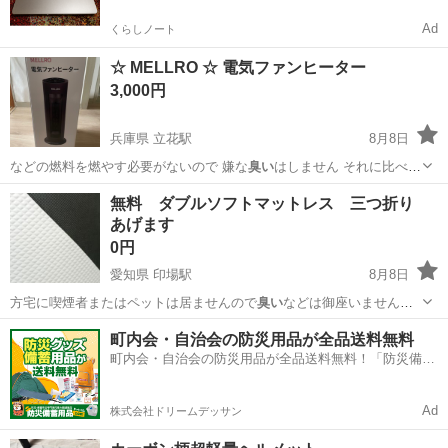
Ad
くらしノート
☆ MELLRO ☆ 電気ファンヒーター
3,000円
兵庫県 立花駅
8月8日
などの燃料を燃やす必要がないので 嫌な
臭い
はしません それに比べ
て、電気で発熱す…
兵庫
尼崎市
立花駅
季節、空調家電
リモコン
無料 ダブルソフトマットレス 三つ折り
あげます
0円
愛知県 印場駅
8月8日
方宅に喫煙者またはペットは居ませんので
臭い
などは御座いません。
お早めに取りに来…
愛知
名古屋市
印場駅
寝具
町内会・自治会の防災用品が全品送料無料
町内会・自治会の防災用品が全品送料無料！「防災備蓄
用品ドットコム」
Ad
株式会社ドリームデッサン