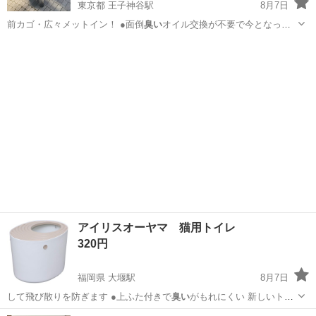
東京都 王子神谷駅
8月7日
前カゴ・広々メットイン！ ●面倒
臭い
オイル交換が不要で今となって
は希少な２…
東京
北区
王子神谷駅
スズキ
スクーター
アイリスオーヤマ 猫用トイレ
320円
福岡県 大堰駅
8月7日
して飛び散りを防ぎます ●上ふた付きで
臭い
がもれにくい 新しいトイ
レを購入した…
福岡
三井郡
大堰駅
その他