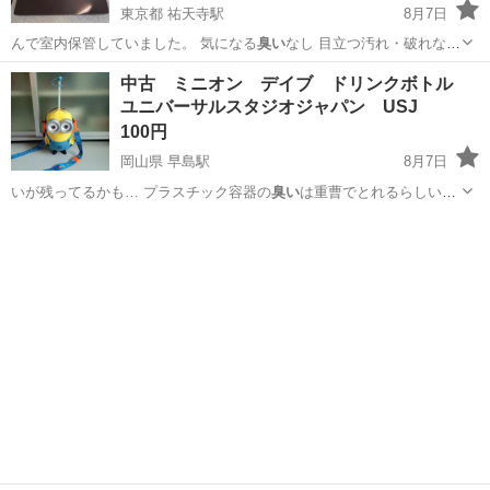
東京都 祐天寺駅
8月7日
んで室内保管していました。 気になる
臭い
なし 目立つ汚れ・破れなし
全体的にき…
東京
目黒区
祐天寺駅
寝具
中古 ミニオン デイブ ドリンクボトル
ユニバーサルスタジオジャパン USJ
100円
岡山県 早島駅
8月7日
いが残ってるかも… プラスチック容器の
臭い
は重曹でとれるらしいで
すよ。 ストロ…
岡山
都窪郡
早島駅
生活雑貨
ミニオン