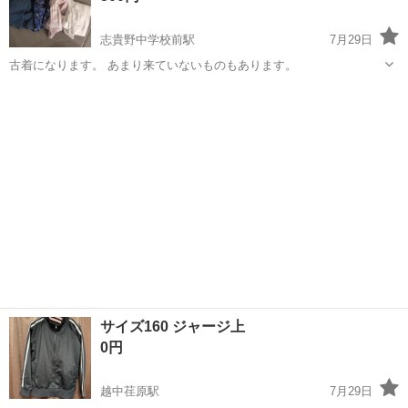
志貴野中学校前駅
7月29日
古着になります。 あまり来ていないものもあります。
富山
高岡市
志貴野中学校前駅
キッズ用品
女児
サイズ160 ジャージ上
0円
越中荏原駅
7月29日