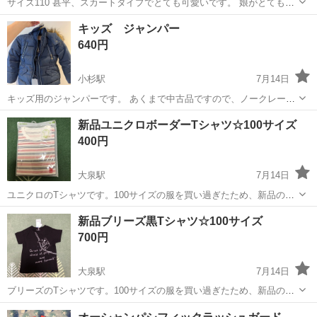
サイズ110 甚平、スカートタイプでとても可愛いです。 娘がとても気
に入っておりましたがサイズアウトのためどなたか着ていただけたら
富山
富山市
桜橋駅
キッズ用品
キッズ ジャンパー
嬉しいです。 よろしくお願いします。
640円
小杉駅
7月14日
キッズ用のジャンパーです。 あくまで中古品ですので、ノークレーム
でお願いします。 サイズはおそらく104センチかと思われます。
富山
射水市
小杉駅
キッズ用品
新品ユニクロボーダーTシャツ☆100サイズ
400円
大泉駅
7月14日
ユニクロのTシャツです。100サイズの服を買い過ぎたため、新品のま
まお譲り致します。新品未使用。
富山
富山市
大泉駅
キッズ用品
ユニクロ
新品ブリーズ黒Tシャツ☆100サイズ
700円
大泉駅
7月14日
ブリーズのTシャツです。100サイズの服を買い過ぎたため、新品のま
まお譲り致します。新品未使用。
富山
富山市
大泉駅
キッズ用品
新品