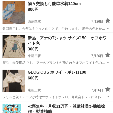
富山
富山市
大泉駅
キッズ用品
物々交換も可能◎水着140cm
る方はお控えください。 T2青ボーダーワンピース ブランシェス3点(ほ
800円
とんど着てません) ユニクロ...
西高岡駅
7月26日
数回着用し、今年はキツイとのことで、手放します。 若干の色あせあ
るかもしれませんが、まだまだ綺麗です。 写真一枚目が全てです。 シ
富山
高岡市
西高岡駅
キッズ用品
水着
新品 アナのTシャツ サイズ150 オフホワ
ンプルで可愛いです(^^)
イト色
300円
東新庄駅
7月26日
新品 未使用品です。 アナのプリントが施されたオフホワイト色のT
シャツ、サイズ150、ポリエステルと綿の混合素材。 - サイズ: 150 -
富山
富山市
東新庄駅
キッズ用品
アナ
GLOGIOUS ホワイト ボレロ100
色: オフホワイト - 素材: ポリエステル65%、 -キャラクター: アナ ...
600円
東新庄駅
7月26日
フリルと花モチーフが特徴のホワイトボレロ。発表会ドレスに合わせ
ても◎短めカーディガン。 - ブランド: GLOGIOUS - 色: ホワイト - デ
富山
富山市
東新庄駅
キッズ用品
ホワイト
≪寮無料・月収31万円・派遣社員≫機械操
ザイン: フリル付き、花モチーフ - 素材: 柔らかい生地 - スタイル:...
作・製造補助