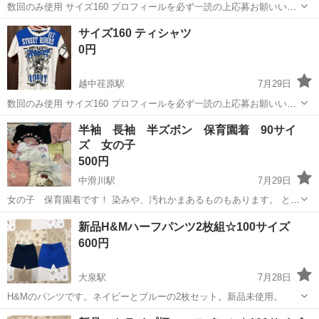
数回のみ使用 サイズ160 プロフィールを必ず一読の上応募お願いいた
します。
富山
富山市
越中荏原駅
キッズ用品
サイズ160 ティシャツ
0円
越中荏原駅
7月29日
数回のみ使用 サイズ160 プロフィールを必ず一読の上応募お願いいた
しますm(_ _)m
富山
富山市
越中荏原駅
キッズ用品
半袖 長袖 半ズボン 保育園着 90サイ
ズ 女の子
500円
中滑川駅
7月29日
女の子 保育園着です！ 染みや、汚れかまあるものもあります。 とに
かく保育園着が欲しい方に 90サイズ 長袖、半袖、半ズボンです。 写
富山
滑川市
中滑川駅
キッズ用品
新品H&Mハーフパンツ2枚組☆100サイズ
真３枚目長袖、トレーナー含む７枚 写真２枚目半袖３枚 写真４枚目ハ
600円
ーフパンツ同デザイン２...
大泉駅
7月28日
H&Mのパンツです。ネイビーとブルーの2枚セット。新品未使用。
富山
富山市
大泉駅
キッズ用品
ハーフパンツ