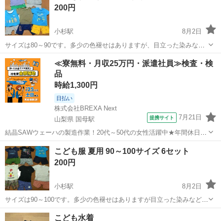
200円
小杉駅
8月2日
サイズは80～90です。多少の色褪せはありますが、目立った染みなど
はないです。土日の午前中の早い時間帯に指定の場所に来ていただけ
富山
射水市
小杉駅
キッズ用品
時間帯
≪寮無料・月収25万円・派遣社員≫検査・検
るとありがたいです。
品
時給1,300円
日払い
株式会社BREXA Next
7月21日
提携サイト
山梨県 国母駅
結晶SAWウェーハの製造作業！20代～50代の女性活躍中★年間休日
120日＆土日祝休み！クリーンルーム内でのお仕事！日払い制度利用可
山梨
国母駅
その他
こども服 夏用 90～100サイズ 6セット
◎正社員登用制度あり！マイカー通勤可！《山梨県中巨摩郡昭和町》
200円
人気の工場のお仕事 ◇結晶...
小杉駅
8月2日
サイズは90～100です。多少の色褪せはありますが目立った染みなどは
ありません。土日の午前中の早い時間帯に指定の場所に来ていただけ
富山
射水市
小杉駅
キッズ用品
時間帯
こども水着
るとありがたいです。