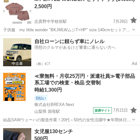
2,500円
志貴野中学校前駅
7月29日
子供服 my little wonder "BKJMLWムジT+HP" size:140cmセットアッ
プ カラー:ブラウン 品番: 258-0227 ご覧いただきありがとうございま
富山
高岡市
志貴野中学校前駅
キッズ用品
自社ローンに頼らず車にノレル
す。
理想のクルマがあるけど審査に通らない方へ
セットアップ
Ad
（株）ICT
≪寮無料・月収25万円・派遣社員≫電子部品
系工場での検査・検品 交替制
時給1,300円
日払い
株式会社BREXA Next
7月21日
提携サイト
山梨県 国母駅
結晶SAWウェーハの製造作業！20代～50代の女性活躍中★年間休日
120日＆土日祝休み！クリーンルーム内でのお仕事！日払い制度利用可
山梨
国母駅
その他
女児服130センチ
◎正社員登用制度あり！マイカー通勤可！《山梨県中巨摩郡昭和町》
500円
人気の工場のお仕事 ◇結晶...