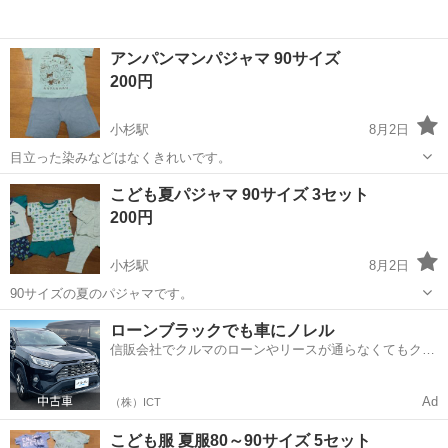
アンパンマンパジャマ 90サイズ
200円
小杉駅
8月2日
目立った染みなどはなくきれいです。
富山
射水市
小杉駅
キッズ用品
パジャマ
こども夏パジャマ 90サイズ 3セット
200円
小杉駅
8月2日
90サイズの夏のパジャマです。
富山
射水市
小杉駅
キッズ用品
ローンブラックでも車にノレル
信販会社でクルマのローンやリースが通らなくてもクル
マをご利用いただけるサービスがあります！
Ad
（株）ICT
こども服 夏服80～90サイズ 5セット