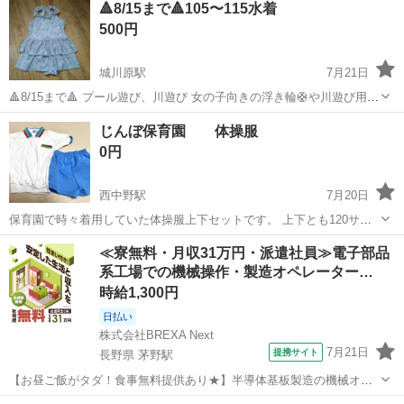
🔺8/15まで🔺105〜115水着
500円
城川原駅
7月21日
🔺8/15まで🔺 プール遊び、川遊び 女の子向きの浮き輪🛟や川遊び用の
スコープなども投稿中 ⏺️受渡し希望日時を2つほど記載してメッセー
富山
富山市
城川原駅
キッズ用品
じんぼ保育園 体操服
ジ下さい。取り置きの末、ドタキャン・音信不通が続いたたため、1週
0円
間~10日以内での取引...
西中野駅
7月20日
保育園で時々着用していた体操服上下セットです。 上下とも120サイ
ズになります。 ズボンの後ろ側の毛玉感が目立ちます。 洗い替えなど
富山
富山市
西中野駅
キッズ用品
≪寮無料・月収31万円・派遣社員≫電子部品
にいかがでしょうか？
系工場での機械操作・製造オペレーター…
時給1,300円
日払い
株式会社BREXA Next
7月21日
提携サイト
長野県 茅野駅
【お昼ご飯がタダ！食事無料提供あり★】半導体基板製造の機械オペ
レーターや検査作業！未経験活躍中★カップル＆友達同士の応募OK！
長野
茅野市
茅野駅
その他