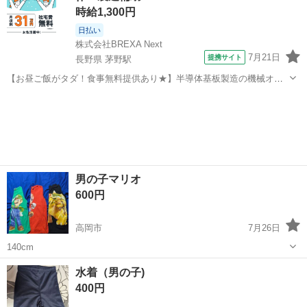
時給1,300円
日払い
株式会社BREXA Next
7月21日
提携サイト
長野県 茅野駅
【お昼ご飯がタダ！食事無料提供あり★】半導体基板製造の機械オペ
レーターや検査作業！未経験活躍中★カップル＆友達同士の応募OK！
長野
茅野市
茅野駅
その他
赴任旅費会社負担★嬉しい無料送迎◎正社員登用制度あり！マイカー
通勤OK！無料駐車場完備！《長野県茅...
男の子マリオ
600円
高岡市
7月26日
140cm
富山
高岡市
キッズ用品
水着（男の子)
400円