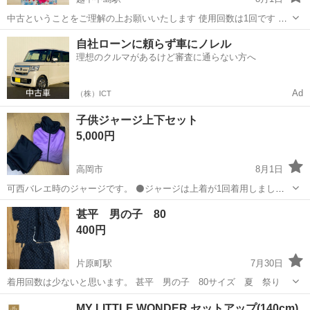
中古ということをご理解の上お願いいたします 使用回数は1回です 指
定場所まで引取りに来れる方お願いいたします
富山
富山市
越中中島駅
キッズ用品
浴衣
自社ローンに頼らず車にノレル
理想のクルマがあるけど審査に通らない方へ
Ad
（株）ICT
子供ジャージ上下セット
5,000円
高岡市
8月1日
可西バレエ時のジャージです。 ⚫️ジャージは上着が1回着用しまし
た。パンツは新品未使用です。 サイズ：JL パンツは新品未使用。 サ
富山
高岡市
キッズ用品
ジャージ
甚平 男の子 80
イズ：JM 定価:19800円 取りに来られる方にお譲り致します。
400円
片原町駅
7月30日
着用回数は少ないと思います。 甚平 男の子 80サイズ 夏 祭り
富山
高岡市
片原町駅
キッズ用品
甚平
MY LITTLE WONDER セットアップ(140cm)