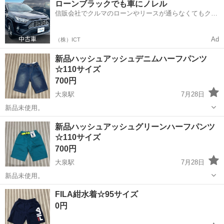
ローンブラックでも車にノレル
OK！ 人気の工場のお仕事 ◇カーナビゲーション部品の組立◇ ■ 業務
信販会社でクルマのローンやリースが通らなくてもクル
内容 車載用カーナビゲ...
マをご利用いただけるサービスがあります！
Ad
（株）ICT
新品ハッシュアッシュデニムハーフパンツ
☆110サイズ
700円
大泉駅
7月28日
新品未使用。
富山
富山市
大泉駅
キッズ用品
新品
新品ハッシュアッシュグリーンハーフパンツ
☆110サイズ
700円
大泉駅
7月28日
新品未使用。
富山
富山市
大泉駅
キッズ用品
ハーフパンツ
FILA紺水着☆95サイズ
0円