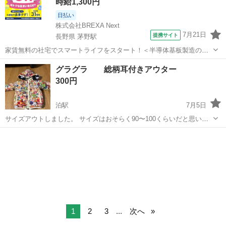
時給1,300円
日払い
株式会社BREXA Next
7月21日
提携サイト
長野県 茅野駅
家賃無料の社宅でスマートライフをスタート！＜半導体基板製造の機
械操作・検査＞ランチ代もかからないオトクな職場◎／稼ぎもしっか
長野
茅野市
茅野駅
その他
グラグラ 総柄耳付きアウター
り！月収例31万円／長野県茅野市 半導体基板の製造・検査 クリーンル
300円
ーム内で、半導体基板の製造や検...
泊駅
7月5日
サイズアウトしました。 サイズはおそらく90〜100くらいだと思いま
す。袖口に使用による黒ずみありますが派手な柄なのでそんなには目
富山
下新川郡
泊駅
キッズ用品
店舗
立たないと思います。洗濯表示のタグ外れそうですがそのままでお渡
しします。破れなどありません。...
1
2
3
...
次へ