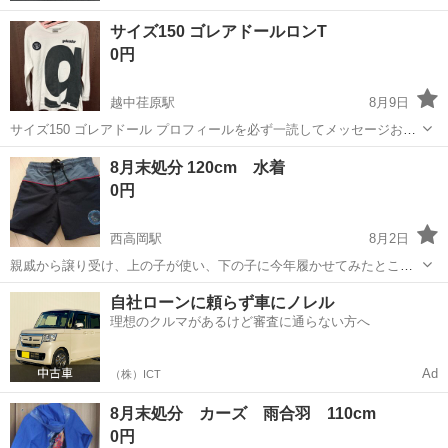
サイズ150 ゴレアドールロンT
0円
越中荏原駅
8月9日
サイズ150 ゴレアドール プロフィールを必ず一読してメッセージお願
いいたします。
富山
富山市
越中荏原駅
キッズ用品
ゴレアドール
8月末処分 120cm 水着
0円
西高岡駅
8月2日
親戚から譲り受け、上の子が使い、下の子に今年履かせてみたとこ
ろ、ウエストのゴムが蒸せて伸び切っていました。写真5枚目のよう
富山
高岡市
西高岡駅
キッズ用品
自社ローンに頼らず車にノレル
に、内側の紐を縛ればウエスト調整できて、脱げずに履けます。 下の
理想のクルマがあるけど審査に通らない方へ
子はじっとしていないので、着用は難しい...
Ad
（株）ICT
8月末処分 カーズ 雨合羽 110cm
0円