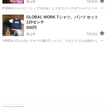
富山市
7月21日
PUMAのジャージ（トップスのみ）とクロステックのTシャツとハーフ
パンツになります。 Tシャツのフロントにほつれがあるので画像をご
富山
富山市
キッズ用品
PUMA
GLOBAL WORK Tシャツ、パンツ セット
確認下さい。 それ以外は目立ったキズ、汚れ等はありません。 サイズ
120センチ
は全て140センチとなります...
500円
富山市
7月21日
YARDロゴ入りのレイヤード風のTシャツと、ウエストゴム仕様のパン
ツの上下セットです。 Tシャツは使用感（前後にシミアリ）あります
富山
富山市
キッズ用品
が、パンツは目立ったキズ、汚れ等は無く美品です。 - ブランド:
GLOBAL WORK -...