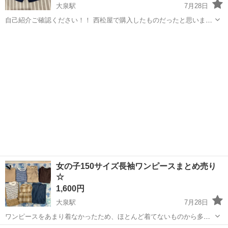
大泉駅
7月28日
自己紹介ご確認ください！！ 西松屋で購入したものだったと思いま
す。1シーズンの使用です。ホームクリーニング済み。 95サイズで
富山
富山市
大泉駅
キッズ用品
FILA
す。
女の子150サイズ長袖ワンピースまとめ売り
☆
1,600円
大泉駅
7月28日
ワンピースをあまり着なかったため、ほとんど着てないものから多少
使用感あるものまで様々です。比較的きれいだと思いますが、気にな