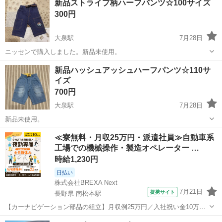
新品ストライプ柄ハーフパンツ☆100サイズ
300円
大泉駅
7月28日
ニッセンで購入しました。新品未使用。
富山
富山市
大泉駅
キッズ用品
ハーフパンツ
新品ハッシュアッシュハーフパンツ☆110サ
イズ
700円
大泉駅
7月28日
新品未使用。
富山
富山市
大泉駅
キッズ用品
ハーフパンツ
≪寮無料・月収25万円・派遣社員≫自動車系
工場での機械操作・製造オペレーター …
時給1,230円
日払い
株式会社BREXA Next
7月21日
提携サイト
長野県 南松本駅
【カーナビゲーション部品の組立】月収例25万円／入社祝い金10万
円！／うれしい土日祝休み★年間休日125日／稼げる夜勤専属！日払い
長野
松本市
南松本駅
その他