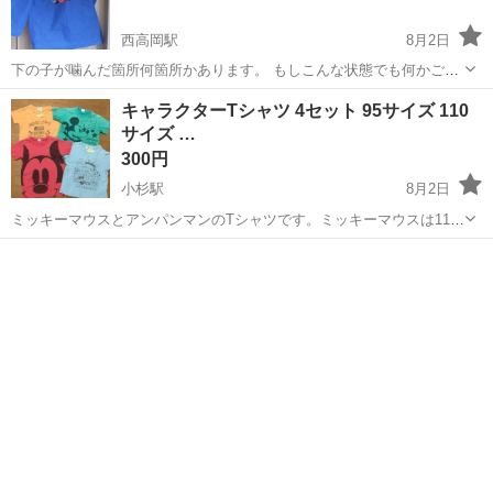
西高岡駅
8月2日
下の子が噛んだ箇所何箇所かあります。 もしこんな状態でも何かご活
用頂けそうな方がいらっしゃれば。
富山
高岡市
西高岡駅
キッズ用品
雨合羽
キャラクターTシャツ 4セット 95サイズ 110
サイズ …
300円
小杉駅
8月2日
ミッキーマウスとアンパンマンのTシャツです。ミッキーマウスは110
サイズ、アンパンマンは95サイズです。
富山
射水市
小杉駅
キッズ用品