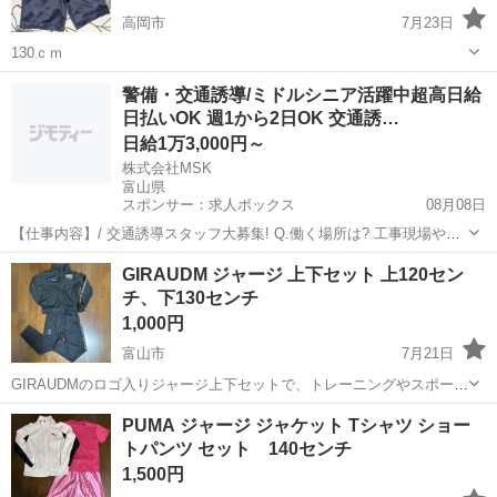
高岡市
7月23日
130ｃｍ
富山
高岡市
キッズ用品
水着
警備・交通誘導/ミドルシニア活躍中超高日給
日払いOK 週1から2日OK 交通誘…
日給1万3,000円～
株式会社MSK
富山県
スポンサー：求人ボックス
08月08日
【仕事内容】/ 交通誘導スタッフ大募集! Q.働く場所は? 工事現場や駐
車場、イベント会場など。 国際的なスポーツ大会の警備も 行っていま
アルバイト・パート
GIRAUDM ジャージ 上下セット 上120セン
した! Q.交通誘導スタッフって何するの? 先輩の指示に従って、 看板
チ、下130センチ
やカラーコーンの設置や...
1,000円
富山市
7月21日
GIRAUDMのロゴ入りジャージ上下セットで、トレーニングやスポーツ
シーンに適した機能的なデザインです。 - ブランド: GIRAUDM - カラ
富山
富山市
キッズ用品
ジャージ
PUMA ジャージ ジャケット Tシャツ ショー
ー: ブラック - セット内容: ジャケット、パンツ - デザイン: ロゴプ...
トパンツ セット 140センチ
1,500円