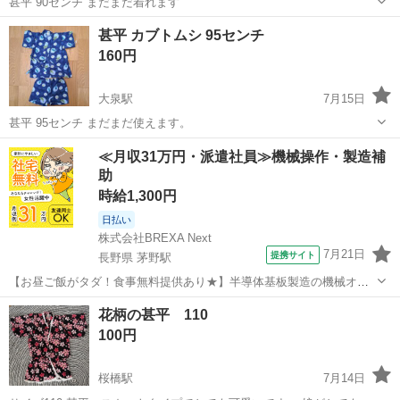
甚平 90センチ まだまだ着れます
富山
富山市
大泉駅
キッズ用品
甚平
甚平 カブトムシ 95センチ
160円
大泉駅
7月15日
甚平 95センチ まだまだ使えます。
富山
富山市
大泉駅
キッズ用品
甚平
≪月収31万円・派遣社員≫機械操作・製造補
助
時給1,300円
日払い
株式会社BREXA Next
7月21日
提携サイト
長野県 茅野駅
【お昼ご飯がタダ！食事無料提供あり★】半導体基板製造の機械オペ
レーターや検査作業！未経験活躍中★カップル＆友達同士の応募OK！
長野
茅野市
茅野駅
その他
花柄の甚平 110
赴任旅費会社負担★嬉しい無料送迎◎正社員登用制度あり！マイカー
100円
通勤OK！無料駐車場完備！《長野県茅...
桜橋駅
7月14日