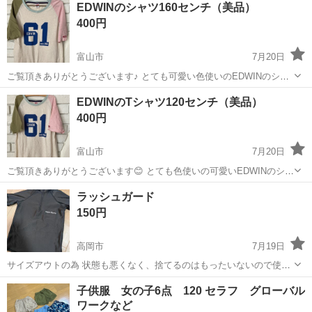
EDWINのシャツ160センチ（美品）
赴任旅費会社負担★嬉しい無料送迎◎正社員登用制度あり！マイカー
400円
通勤OK！無料駐車場完備！《長野県茅...
富山市
7月20日
ご覧頂きありがとうございます♪ とても可愛い色使いのEDWINのシャ
ツになります⭐︎（160センチ） 着用回数2、3回なりますので綺麗な方か
富山
富山市
キッズ用品
EDWIN
EDWINのTシャツ120センチ（美品）
と思います⭐︎ サイズ違いも出品しております😃
400円
富山市
7月20日
ご覧頂きありがとうございます😊 とても色使いの可愛いEDWINのシャ
ツになります。（120センチ） 着用は2、3回になりますので綺麗な方
富山
富山市
キッズ用品
EDWIN
ラッシュガード
かと思います⭐︎ サイズ違いで160センチも出品中です⭐︎
150円
高岡市
7月19日
サイズアウトの為 状態も悪くなく、捨てるのはもったいないので使っ
て頂ける方にお譲りします😊
富山
高岡市
キッズ用品
子供服 女の子6点 120 セラフ グローバル
ワークなど