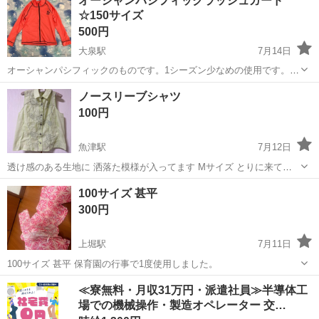
オーシャンパシフィックラッシュガード
☆150サイズ
500円
大泉駅
7月14日
オーシャンパシフィックのものです。1シーズン少なめの使用です。オ
レンジのようなピンクのような色です。
富山
富山市
大泉駅
キッズ用品
ラッシュガード
ノースリーブシャツ
100円
魚津駅
7月12日
透け感のある生地に 洒落た模様が入ってます Mサイズ とりに来て下
さる方に
富山
魚津市
魚津駅
キッズ用品
100サイズ 甚平
300円
上堀駅
7月11日
100サイズ 甚平 保育園の行事で1度使用しました。
富山
富山市
上堀駅
キッズ用品
甚平
≪寮無料・月収31万円・派遣社員≫半導体工
場での機械操作・製造オペレーター 交…