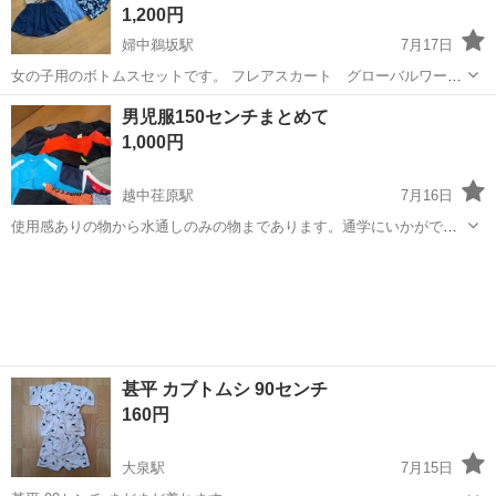
1,200円
婦中鵜坂駅
7月17日
女の子用のボトムスセットです。 フレアスカート グローバルワー
ク 120 バルーンショートパンツ ラポシェビスキュイ 120と130各
富山
富山市
婦中鵜坂駅
キッズ用品
男児服150センチまとめて
１つ ポールジョーキュロット ユニクロ 120 デニムスカート GU
1,000円
120 ...
越中荏原駅
7月16日
使用感ありの物から水通しのみの物まであります。通学にいかがです
か。自宅まで取りに来て下さる方。
富山
富山市
越中荏原駅
キッズ用品
甚平 カブトムシ 90センチ
160円
大泉駅
7月15日