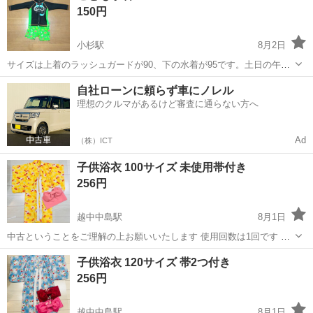
150円
小杉駅
8月2日
サイズは上着のラッシュガードが90、下の水着が95です。土日の午前
中の早い時間帯に指定の場所まで来ていただけたらありがたいです。
富山
射水市
小杉駅
キッズ用品
水着
自社ローンに頼らず車にノレル
理想のクルマがあるけど審査に通らない方へ
Ad
（株）ICT
子供浴衣 100サイズ 未使用帯付き
256円
越中中島駅
8月1日
中古ということをご理解の上お願いいたします 使用回数は1回です 指
定場所まで引取りに来れる方お願いいたします
富山
富山市
越中中島駅
キッズ用品
子供浴衣 120サイズ 帯2つ付き
256円
越中中島駅
8月1日