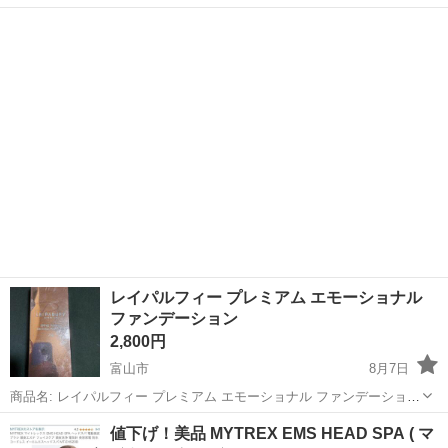
リリーバイレッドは2番と10番 ジュディードールは4番です。 2番の方
富山
富山市
開発駅
化粧品
は3回ほどの使用。 あとの二つは使用回数不明なので残量不明です。
10番...
レイパルフィー プレミアム エモーショナル
ファンデーション
2,800円
富山市
8月7日
商品名: レイパルフィー プレミアム エモーショナル ファンデーション
(LEI PARUFY premium EMOTIONAL FOUNDATION) 特徴: 白いクリー
富山
富山市
化粧品
値下げ！美品 MYTREX EMS HEAD SPA ( マ
ムが肌に馴染むとベージュに変化し、自身の肌の色に...