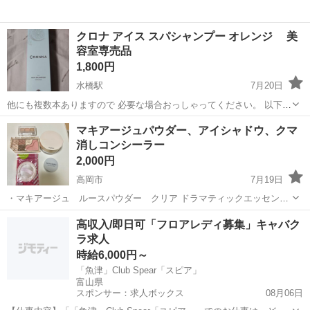
クロナ アイス スパシャンプー オレンジ 美
容室専売品
1,800円
水橋駅
7月20日
他にも複数本ありますので 必要な場合おっしゃってください。 以下説
明文HPより抜粋 すっきり、ひんやり。氷点下泡でリフレッシュ! シュ
富山
富山市
水橋駅
ヘアケア
頭皮
マキアージュパウダー、アイシャドウ、クマ
ワッと瞬間冷却! 暑さと頭皮のお悩みに氷点下炭酸シャンプー。 固
消しコンシーラー
形...
2,000円
高岡市
7月19日
・マキアージュ ルースパウダー クリア ドラマティックエッセンス
ヴェール →粉散布防止のため、ダイソーの未使用のパフお付けしま
富山
高岡市
化粧品
クマ
高収入/即日可「フロアレディ募集」キャバク
す。少量使用しました。ほとんど残っています。 ・アイシャドウ→ピ
ラ求人
ンクベース 少量使用 ・セザン...
時給6,000円～
「魚津」Club Spear「スピア」
富山県
スポンサー：求人ボックス
08月06日