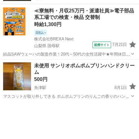
≪寮無料・月収25万円・派遣社員≫電子部品
系工場での検査・検品 交替制
時給1,300円
日払い
株式会社BREXA Next
7月21日
提携サイト
山梨県 国母駅
結晶SAWウェーハの製造作業！20代～50代の女性活躍中★年間休日
120日＆土日祝休み！クリーンルーム内でのお仕事！日払い制度利用可
山梨
国母駅
その他
未使用 サンリオポムポムプリンハンドクリー
◎正社員登用制度あり！マイカー通勤可！《山梨県中巨摩郡昭和町》
ム
人気の工場のお仕事 ◇結晶...
500円
魚津駅
8月1日
マスコットが取り外しできる ポムポムプリンのりんごの香りのハンド
クリームです 30ｇ 未使用です 取りに来てくださる方に🏠
富山
魚津市
魚津駅
その他