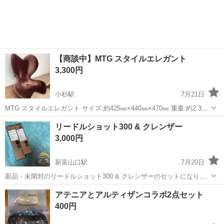
【商談中】MTG スタイルエレガント
3,300円
小杉駅
7月21日
MTG スタイルエレガント サイズ:約425㎜×440㎜×470㎜ 重量:約2.3㎏
状態:良 ご覧いただき誠にありがとうございます。 当商品につきまし
富山
射水市
小杉駅
ボディケア
リードルショット300 & クレンザー
ては、店舗でのみ販売しており、配達・郵送などのサー...
3,000円
新富山口駅
7月20日
新品・未開封のリードルショット300 & クレンザーのセットになりま
す。
富山
富山市
新富山口駅
スキンケア
アテニアとアルティザンコラボ2点セット
400円