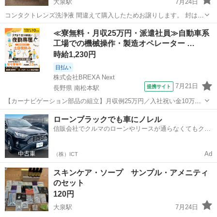
大泉駅
7月24日
コンタクトレンズ洗浄液 間違えて購入したためお譲りします。 封は開
けてありますが未使用です。 消毒液の方1回のみ使用。
富山
富山市
大泉駅
その他
クイック
≪寮無料・月収25万円・派遣社員≫自動車系
工場での機械操作・製造オペレーター …
時給1,230円
日払い
株式会社BREXA Next
7月21日
提携サイト
長野県 南松本駅
【カーナビゲーション部品の組立】月収例25万円／入社祝い金10万
円！／うれしい土日祝休み★年間休日125日／稼げる夜勤専属！日払い
長野
松本市
南松本駅
その他
ローンブラックでも車にノレル
OK！ 人気の工場のお仕事 ◇カーナビゲーション部品の組立◇ ■ 業務
信販会社でクルマのローンやリースが通らなくてもクル
内容 車載用カーナビゲ...
マをご利用いただけるサービスがあります！
Ad
（株）ICT
スキンケア・ソープ サンプル・アメニティ
のセット
120円
大泉駅
7月24日