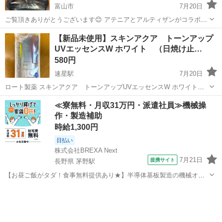
富山市
7月20日
ご覧頂きありがとうございます😊 アテニアとアルティザンがコラボし
た可愛い多機能スリムポーチと、フォルダブルトートバックの2点セッ
富山
富山市
その他
アテニア
【新品未使用】スキンアクア トーンアップ
トになります⭐︎
UVエッセンスW ホワイト （日焼け止…
580円
速星駅
7月20日
ロート製薬 スキンアクア トーンアップUVエッセンスW ホワイト
（日焼け止めエッセンス） 70g SPF50+ PA++++ UV耐水性★★ 新品
富山
富山市
速星駅
フェイスケア
≪寮無料・月収31万円・派遣社員≫機械操
未使用です。 受け渡しは平日お昼〜夕方、 場所は公園で直接現金手渡
作・製造補助
しでお...
時給1,300円
日払い
株式会社BREXA Next
7月21日
提携サイト
長野県 茅野駅
【お昼ご飯がタダ！食事無料提供あり★】半導体基板製造の機械オペ
レーターや検査作業！未経験活躍中★カップル＆友達同士の応募OK！
長野
茅野市
茅野駅
その他
赴任旅費会社負担★嬉しい無料送迎◎正社員登用制度あり！マイカー
通勤OK！無料駐車場完備！《長野県茅...