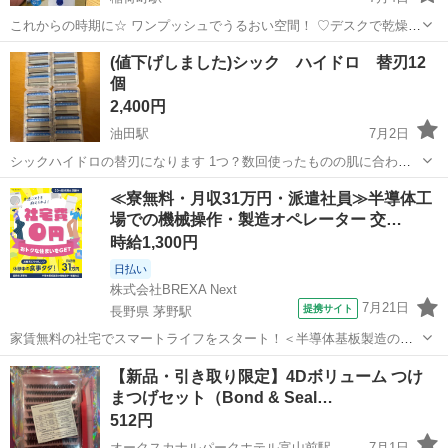
これからの時期に☆ ワンプッシュでうるおい空間！ ♡デスクで乾燥対
策♡ 超音波式USB加湿器スマートミスト タンク容量約250ml カラー
富山
富山市
稲荷町駅
その他
USB
(値下げしました)シック ハイドロ 替刃12
ホワイト 稼働時間約2時間タイマー 乾燥の季節、是非！ 加湿器で快適
個
に過ごし...
2,400円
油田駅
7月2日
シックハイドロの替刃になります 1つ？数回使ったものの肌に合わず
数年放置してました 新品4個入り3つと新品２つと使い差し？2つ 計16
富山
砺波市
油田駅
コスメ/ヘルスケア
≪寮無料・月収31万円・派遣社員≫半導体工
個セットです ばら売りしません 公式サイト見る限りシックハイドロシ
場での機械操作・製造オペレーター 交…
リーズの本体があれば...
時給1,300円
日払い
株式会社BREXA Next
7月21日
提携サイト
長野県 茅野駅
家賃無料の社宅でスマートライフをスタート！＜半導体基板製造の機
械操作・検査＞ランチ代もかからないオトクな職場◎／稼ぎもしっか
長野
茅野市
茅野駅
その他
【新品・引き取り限定】4Dボリューム つけ
り！月収例31万円／長野県茅野市 半導体基板の製造・検査 クリーンル
まつげセット（Bond & Seal…
ーム内で、半導体基板の製造や検...
512円
オークスカナルパークホテル富山前駅
7月1日