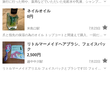
旅行に行った時や、薬局などでいただいた化粧水や乳液、シャンプー
やハンドソープなどのアメニティの詰め合わせです。 詳しくは画像を
富山
富山市
大泉駅
化粧品
ネイルオイル
参照ください。
0円
米島口駅
7月23日
爪と指先の保湿の為のオイル トップコートと間違えて購入、一回だけ
使用しました 保湿オイルをお使いの方に差し上げます
富山
高岡市
米島口駅
ネイル
リトルマーメイドヘアブラシ、フェイスパッ
ク
2,500円
越中中川駅
7月22日
リトルマーメイドアリエル フェイスパックとブラシです🧜‍♀️ フェイス
パック未開封、ブラシは何回か使用しましたが、綺麗で匂いもありま
富山
高岡市
越中中川駅
その他
せん。 ブラシが少しよれています。 現状お渡しです。