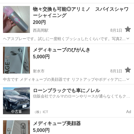
物々交換も可能◎アリミノ スパイスシャワ
ーシャイニング
200円
西高岡駅
8月1日
ヘアスプレーです。試しに一度軽くプッシュしたくらいです。写真2枚
目の部分をひねると、ピンクのプッシュする所が上に上がってきま
富山
高岡市
西高岡駅
ヘアケア
アリミノ
メディキューブのびがんき
す。それで押すことが出来るようになる仕組みになっています。なの
5,000円
で通常は、プッシュできないようになって...
射水市
8月1日
中古です メディキューブの美顔器です リフトアップやボディケアに使
えて、 Cタイプで充電可能（付属ケーブル未使用です） 興味ある方は
富山
射水市
マッサージ器
美顔器
ローンブラックでも車にノレル
ブランドサイトで詳細や使い方などご確認ください 希望者多数の場合
信販会社でクルマのローンやリースが通らなくてもクル
はまとめてほかのもを購入...
マをご利用いただけるサービスがあります！
Ad
（株）ICT
メディキューブ美顔器
5,000円