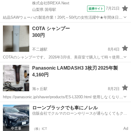
株式会社BREXA Next
7月21日
提携サイト
山梨県 国母駅
結晶SAWウェーハの製造作業！20代～50代の女性活躍中★年間休日
120日＆土日祝休み！クリーンルーム内でのお仕事！日払い制度利用可
山梨
国母駅
その他
COTA シャンプー
◎正社員登用制度あり！マイカー通勤可！《山梨県中巨摩郡昭和町》
300円
人気の工場のお仕事 ◇結晶...
不二越駅
8月4日
COTAのシャンプーです。 2026年3月頃、美容室で購入して時々使用し
てました。 定価は3700円ほどでした。 残量は1/3〜1/2程度かと思われ
富山
富山市
不二越駅
ヘアケア
Panasonic LAMDASH3 3枚刃 2025年製
ます。 中古品でも気にならない方で試してみたい方、ぜひどうぞ！
4,160円
旭ヶ丘駅
8月2日
https://panasonic.jp/shaver/products/ES-L320D.html 使用しなくなり出
品します。 クリーニング 稼働確認済みです。
富山
高岡市
旭ヶ丘駅
ヘアケア
ローンブラックでも車にノレル
信販会社でクルマのローンやリースが通らなくてもクル
マをご利用いただけるサービスがあります！
Ad
（株）ICT