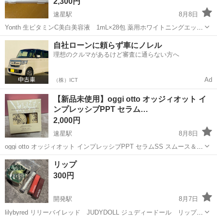
2,300円
速星駅
8月8日
Yonth 生ビタミンC美白美容液 1mL×28包 薬用ホワイトニングエッセ
ンスPVC a 新品未使用です。 2026年8月届いたものです。 受け渡しは
富山
富山市
速星駅
スキンケア
自社ローンに頼らず車にノレル
平日お昼〜夕方、 場所は公園で直接現金手渡しでお願いします。 ご
理想のクルマがあるけど審査に通らない方へ
不...
Ad
（株）ICT
【新品未使用】oggi otto オッジィオット イ
ンプレッシブPPT セラム…
2,000円
速星駅
8月8日
oggi otto オッジィオット インプレッシブPPT セラムSS スムース＆セ
ラムマスクSM スムース トライアルセット（50ml＋25g） 製造販売
富山
富山市
速星駅
ヘアケア
リップ
元:テクノエイト株式会社 新品未使用です。 受け渡しは平日お昼〜...
300円
開発駅
8月7日
lilybyred リリーバイレッド JUDYDOLL ジュディードール リップ