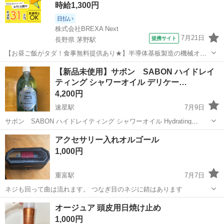
時給1,300円
日払い
株式会社BREXA Next
7月21日
提携サイト
長野県 茅野駅
【お昼ご飯がタダ！食事無料提供あり★】半導体基板製造の機械オペ
レーターや検査作業！未経験活躍中★カップル＆友達同士の応募OK！
長野
茅野市
茅野駅
その他
【新品未使用】サボン SABON ハイドレイ
赴任旅費会社負担★嬉しい無料送迎◎正社員登用制度あり！マイカー
ティング シャワーオイル デリケー…
通勤OK！無料駐車場完備！《長野県茅...
4,200円
速星駅
7月9日
サボン SABON ハイドレイティング シャワーオイル Hydrating
Shower Oil デリケートジャスミン 容量→500ml 原産国→フランス 新
富山
富山市
速星駅
ボディケア
サボン
アクセサリー入れオルゴール
品未使用です。 受け渡しは平日お昼〜夕方、 場所は公園で直...
1,000円
重富駅
7月7日
ネジも回って曲は流れます。 つなぎ目のネジに錆はあります
富山
小矢部市
重富駅
その他
オージュア 頭皮用日焼け止め
1,000円