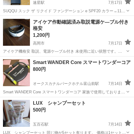
速星駅
7月17日
SUQQU スック ザ リクイド ファンデーション e SPF20 カラー→110
定価11000円 新品未使用です。 受け渡しは平日お昼〜夕方、 場所は公
富山
富山市
速星駅
メイクアップ
アイケア作動確認済み取説電源ケ―ブル付き
園で直接現金手渡しでお願いします。 ご不明な点があれば、お気軽...
格安
1,200円
高岡市
7月17日
アイケア機格安 取説、電源ケ―ブル付き 未使用に近い状態です。
Bluetooth接続や、音声ガイダンス付き。 疲れた目にいかがでしょう
富山
高岡市
フェイスケア
ブル
Smart WANDER Core スマートワンダーコア
か？
800円
オークスカナルパークホテル富山前駅
7月14日
Smart WANDER Core スマートワンダーコア 家族で使用しておりまし
た。 簡単に腹筋でき便利です
富山
富山市
オークスカナルパークホテル富山前駅
LUX シャンプーセット
コスメ/ヘルスケア
腹筋
500円
五百石駅
7月14日
LUX シャンプーセット 同じ物が5セット有ります。 価格は1セットの