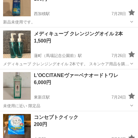
西加積駅
7月28日
新品未使用です。
富山
滑川市
西加積駅
その他
メディキューブ クレンジングオイル 2本
1,500円
蓮町（馬場記念公園前）駅
7月26日
メディキューブ クレンジングオイル 2本です。 スキンケア用品を購入
した際に付いてきたものですが、 他のメイク落としを使っているため
富山
富山市
蓮町（馬場記念公園前）駅
その他
オイル
L'OCCITANEヴァーベナオードトワレ
使用しません。 未使用品となります。 角質取りも出来るものです。 2
6,000円
本セットでの金額となりま...
東新庄駅
7月24日
未使用に近い 限定品
富山
富山市
東新庄駅
香水
廃盤
コンセプトクイック
200円