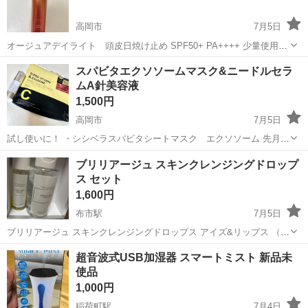
高岡市
7月5日
オージュアデイライト 頭皮日焼け止め SPF50+ PA++++ 少量使用し
ました。 他にも化粧品、スキンケア等出品してます😌 楽天ペイ、
富山
高岡市
ヘアケア
スパビタエクソソームマスク&ニードルセラ
PayPayの決済でも大丈夫です🙆‍♀️
ムA針美容液
1,500円
高岡市
7月5日
試し使いに！ ・シシベラスパビタシートマスク エクソソーム 先月開
封済みで、見た感じ15枚ほどは残ってると思います。 ・ニードルセラ
富山
高岡市
スキンケア
ブリリアージュ スキンクレンジングドロップ
ムA 針美容液 詳しい残量分からないですが、 残量2割〜3割だと思いま
ス セット
す。 他にも化...
1,600円
布市駅
7月5日
ブリリアージュ スキンクレンジングドロップス アイズ&リップス （ポ
イントメイクリムーバー） 150ml ¥2,750 ※未使用 ブリリアージュ ス
富山
富山市
布市駅
スキンケア
セット
超音波式USB加湿器 スマートミスト 新品未
キンクレンジングドロップス （クレンジングウォータ...
使品
1,000円
稲荷町駅
7月4日