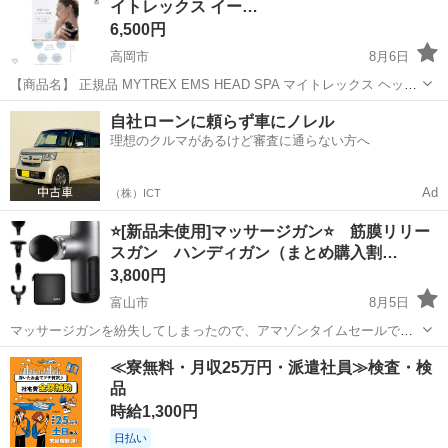
イトレックス イー…
6,500円
高岡市
8月6日
【商品名】 正規品 MYTREX EMS HEAD SPA マイトレックス ヘッド
スパ MT-EHS20B 家庭用美容器。2度使用。アタッチメント洗浄済み。
富山
高岡市
ヘアケア
MYTREX
自社ローンに頼らず車にノレル
■内容品：箱、本体、頭皮・ボディ用アタッチメント、フェイス用ア...
理想のクルマがあるけど審査に通らない方へ
Ad
（株）ICT
⭐[新品未使用]マッサージガン⭐ 筋膜リリー
スガン ハンディガン（まとめ購入割…
3,800円
富山市
8月5日
マッサージガンを紛失してしまったので、アマゾンタイムセールで安
くなっていた（7199円）こちらの商品を購入したところ、なんと届い
富山
富山市
マッサージ器
筋膜
≪寮無料・月収25万円・派遣社員≫検査・検
た翌日に紛失していたマッサージガンを発見！💦 なので、新品未使用
品
品（写真を撮る為だけに開封...
時給1,300円
日払い