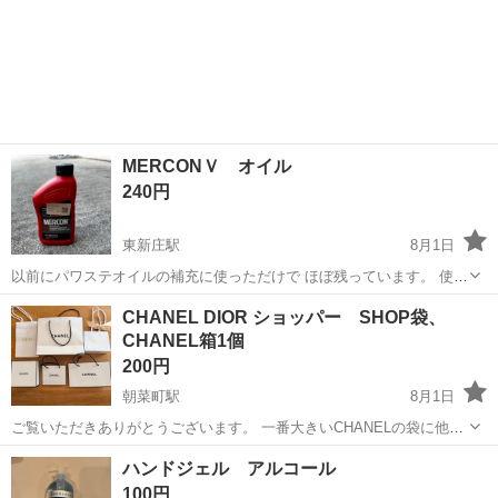
MERCONＶ オイル
240円
東新庄駅
8月1日
以前にパワステオイルの補充に使っただけで ほぼ残っています。 使う
方いましたらどうぞ
富山
富山市
東新庄駅
ヘアケア
オイル
CHANEL DIOR ショッパー SHOP袋、
CHANEL箱1個
200円
朝菜町駅
8月1日
ご覧いただきありがとうございます。 一番大きいCHANELの袋に他の
袋入れてお渡しします。 お引き渡し場所 ローソン赤田南店 駐車場
富山
富山市
朝菜町駅
その他
CHANEL
ハンドジェル アルコール
お引き渡し日時 応相談
100円