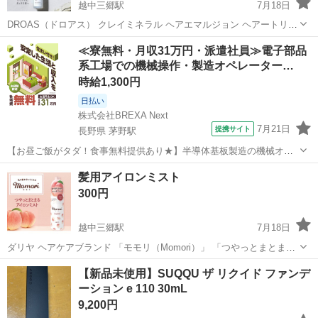
越中三郷駅
7月18日
DROAS（ドロアス） クレイミネラル ヘアエマルジョン ヘアートリー
トメント 95g (2~3回使用しました) 去年の秋に購入 残量まだまだある
富山
中新川郡
越中三郷駅
ヘアケア
汚れ
≪寮無料・月収31万円・派遣社員≫電子部品
ので使ってみたい方へ 【クレイヘアケア】べたつきにくく、とぅるん
系工場での機械操作・製造オペレーター…
とまとまる ...
時給1,300円
日払い
株式会社BREXA Next
7月21日
提携サイト
長野県 茅野駅
【お昼ご飯がタダ！食事無料提供あり★】半導体基板製造の機械オペ
レーターや検査作業！未経験活躍中★カップル＆友達同士の応募OK！
長野
茅野市
茅野駅
その他
髪用アイロンミスト
赴任旅費会社負担★嬉しい無料送迎◎正社員登用制度あり！マイカー
300円
通勤OK！無料駐車場完備！《長野県茅...
越中三郷駅
7月18日
ダリヤ ヘアケアブランド 「モモリ（Momori）」 「つやっとまとまる
アイロンミスト」 150ml から5プッシュだけ使用 このシリーズのヘア
富山
中新川郡
越中三郷駅
ヘアケア
オイル
【新品未使用】SUQQU ザ リクイド ファンデ
オイルを使ってて､ミストも使ってみようと今月買い使ってみました
ーション e 110 30mL
が､自分はヘア...
9,200円