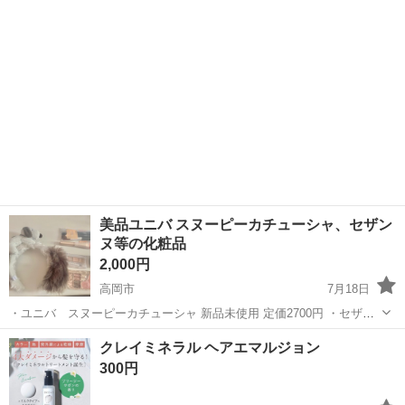
3850円、レフィル定価3080円 飛散防止の為洗浄済みのパフをお付けし
ます ・Huxley...
美品ユニバ スヌーピーカチューシャ、セザン
ヌ等の化粧品
2,000円
高岡市
7月18日
・ユニバ スヌーピーカチューシャ 新品未使用 定価2700円 ・セザン
ヌ パレットコンシーラー 3色1度ずつ使用しました ・スキンヒーロ
富山
高岡市
メイクアップ
ユニバ
クレイミネラル ヘアエマルジョン
ー クマシーラークリーム クマ消し 目元用クリーム、下地14g 残量
300円
8.5割 〜お...