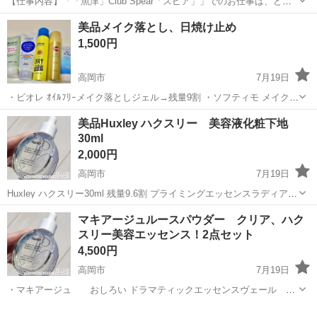
【仕事内容】「「魚津」Club Spear「スピア」」でのお仕事は、どな
たにでもできる簡単なことばかり! お酒を作ってご提供 お客様好みの
アルバイト・パート
美品メイク落とし、日焼け止め
ドリンクを作り、笑顔で渡しましょう 水割り・ロックなどの簡単な物
1,500円
しかないのでご安心ください!...
高岡市
7月19日
・ビオレ ｵｲﾙﾌﾘｰメイク落としジェル→残量9割 ・ソフティモ メイク落
としジェル→残量9割 ・ダイアン ドライシャンプー髪体用 SPF35 グ
富山
高岡市
スキンケア
日焼け止め
美品Huxley ハクスリー 美容液化粧下地
レープフルーツ&ペパーミントの香り→残量7割 ・KOSE サンカット
30ml
UV...
2,000円
高岡市
7月19日
Huxley ハクスリー30ml 残量9.6割 プライミングエッセンスラディアン
スレイヤー これ1本でスキンケアと下地の役割をしてくれて ベース前
富山
高岡市
フェイスケア
場所
マキアージュルースパウダー クリア、ハク
に仕込むことでツヤ肌再現してくれます 日時、受け渡し場所は相談し
スリー美容エッセンス！2点セット
て決め...
4,500円
高岡市
7月19日
・マキアージュ おしろい ドラマティックエッセンスヴェール ル
ースパウダー クリア 少量使用しました。ほとんど残ってます 定価
富山
高岡市
メイクアップ
日焼け止め