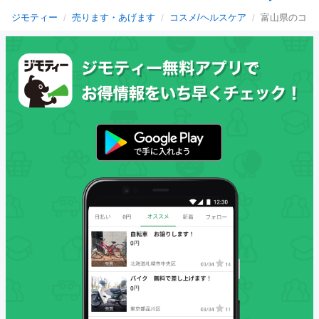
ジモティー
売ります・あげます
コスメ/ヘルスケア
富山県のコス