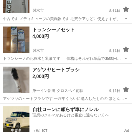
射水市
8月1日
中古です メディキューブの美顔器です 毛穴ケアなどに使えますが、割
とパチパチ刺激があるので続けられる自信のある方にはオススメ Cタ
富山
射水市
マッサージ器
美顔器
トランシーノセット
イプで充電可能（付属ケーブル未使用です） 興味ある方はブランドサ
4,000円
イトで詳細や使い方などご確認...
射水市
8月1日
トランシーノの化粧水と乳液です 価格はそれぞれ単品で3500円ほ
どのようです お渡しは射水市明文堂 もしくは中曽根のムサシ近辺にて
富山
射水市
スキンケア
化粧水
アゲツヤヒートブラシ
夜間のお渡しは基本❌️です ほかにも出品してますので、よければ覗い
2,000円
てみてください
第一イン新湊 クロスベイ前駅
8月1日
アゲツヤのヒートブラシです 一昨年くらいに購入したものの ほとんど
使ってません 気になる方はどうでしょうか？ 巾着付き 希望者多数の
富山
射水市
第一イン新湊 クロスベイ前駅
ヘアケア
自社ローンに頼らず車にノレル
場合はまとめてほかのもを購入いただける方や、返信の早い方を優先
理想のクルマがあるけど審査に通らない方へ
ヒートブラシ
させていただきます お...
Ad
（株）ICT