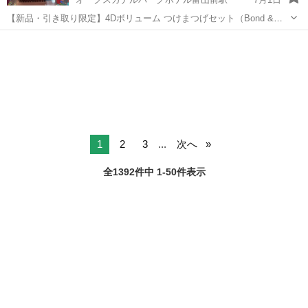
【新品・引き取り限定】4Dボリューム つけまつげセット（Bond &
Seal付き） 自宅で簡単にまつげエクステができるセルフキットです✨
富山
富山市
オークスカナルパークホテル富山前駅
しっかりとしたボリューム感で、目元を華やかに演出できます。 【セ
その他
ボリューム
ット内容】 ✔ ...
1
2
3
...
次へ
全1392件中 1-50件表示