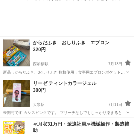
値段です。 宜しくお願いします。
富山
中新川郡
五百石駅
ヘアケア
からだふき おしりふき エプロン
320円
西加積駅
7月13日
新品→からだふき、おしりふき 数枚使用→食事用エプロンポケット付
残量9割以上
富山
滑川市
西加積駅
ボディケア
エプロン
リーゼ ティントカラージェル
300円
大泉駅
7月11日
未開封です カシスピンクです。 ブリーチなしでもしっかり染まると思
うのでおすすめです
富山
富山市
大泉駅
その他
≪月収31万円・派遣社員≫機械操作・製造補
助