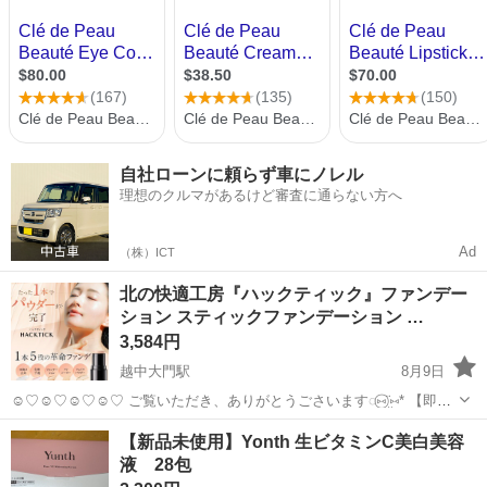
自社ローンに頼らず車にノレル
理想のクルマがあるけど審査に通らない方へ
Ad
（株）ICT
北の快適工房『ハックティック』ファンデー
ション スティックファンデーション …
3,584円
越中大門駅
8月9日
☺︎♡☺︎♡☺︎♡☺︎♡ ご覧いただき、ありがとうごさいます◌⑅⃝¨̮⑅* 【即購
入OK】 【内容量】約2ヵ月分 【1本でパウダーまで終わるファンデ】
富山
射水市
越中大門駅
メイクアップ
【新品未使用】Yonth 生ビタミンC美白美容
ひと塗りで下地からパウダーまで完了！バームがとろけて肌に密着
液 28包
ファンデーション
し、パ...