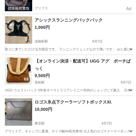
プリフラ
Ad
アシックスランニングバックパック
1,000円
淡路町駅
8月7日
取りに来ていただける方限定です。 ランニングリュックなので薄いです。 みた感じ傷、
東京
千代田区
淡路町駅
バッグ
【オンライン決済・配送可】UGG アグ ポーチば
っく
9,500円
高松駅
8月7日
UGG ウエストバック 5年前オーストラリアシドニー市内のショップにて購入 、日本円で
東京
立川市
高松駅
バッグ
シドニー
ロゴス氷点下クーラーソフトボックスXl.
10,000円
東京駅
8月7日
アウトドア、キャンプに最適。サイズ幅44高35奥35 大人気のロゴスクーラーボック