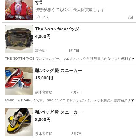
す❗️
状態が悪くてもOK！最大限買取します
プリフラ
Ad
The North faceバッグ
4,000円
高松駅
8月7日
THE NORTH FACE ワンショルダー、ウエストバック迷彩 容量もかなり入り便利
東京
立川市
高松駅
バッグ
ワンショルダー
靴/バッグ 靴 スニーカー
15,000円
泉体育館駅
8月7日
adidas LA TRAINER です。 size 27.5cm オレンジとワインレッド新
東京
立川市
泉体育館駅
靴
adidas
靴/バッグ 靴 スニーカー
8,000円
泉体育館駅
8月7日