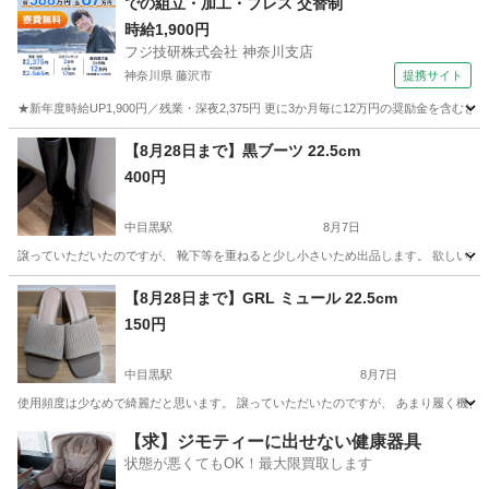
での組立・加工・プレス 交替制
時給1,900円
フジ技研株式会社 神奈川支店
神奈川県 藤沢市
提携サイト
★新年度時給UP1,900円／残業・深夜2,375円 更に3か月毎に12万円の奨励金を含む
神奈川
藤沢市
その他
【8月28日まで】黒ブーツ 22.5cm
400円
中目黒駅
8月7日
譲っていただいたのですが、 靴下等を重ねると少し小さいため出品します。 欲しい方
東京
目黒区
中目黒駅
靴
【8月28日まで】GRL ミュール 22.5cm
150円
中目黒駅
8月7日
使用頻度は少なめで綺麗だと思います。 譲っていただいたのですが、 あまり履く機会
東京
目黒区
中目黒駅
靴
GRL
【求】ジモティーに出せない健康器具
状態が悪くてもOK！最大限買取します