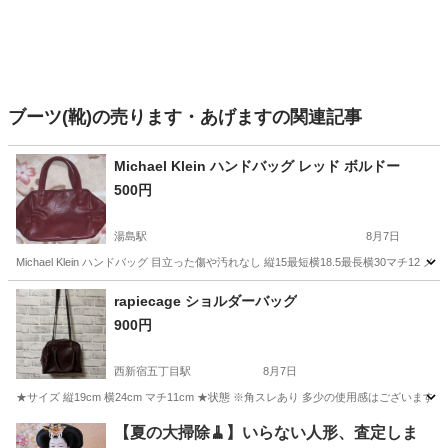
ブーツ(靴)の売ります・あげますの関連記事
Michael Klein ハンドバッグ レッド ボルドー
500円
湯島駅
8月7日
Michael Klein ハンドバッグ 目立った傷や汚れなし 縦15最短横18.5最長横30マチ12
東京
文京区
湯島駅
バッグ
rapiecage ショルダーバッグ
900円
西新宿五丁目駅
8月7日
★サイズ 縦19cm 横24cm マチ11cm ★状態 ※角スレあり 多少の使用感はございま
東京
渋谷区
西新宿五丁目駅
バッグ
【夏の大掃除🧹】いらない人形、査定しま