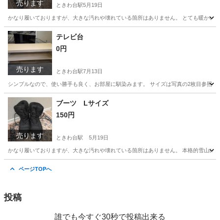
売ります
ときわ台駅
5月19日
かなり履いておりますが、大きな汚れや壊れている箇所はありません。 とても暖かいで
東京
板橋区
ときわ台駅
靴
かなり
テレビ台
0円
売ります
ときわ台駅
7月13日
シンプルなので、使い勝手も良く、お部屋に馴染みます。 サイズは写真の2枚目参照して
東京
板橋区
ときわ台駅
収納家具
ブーツ Lサイズ
150円
売ります
ときわ台駅
5月19日
かなり履いておりますが、大きな汚れや壊れている箇所はありません。 本格的雪山には向
東京
板橋区
ときわ台駅
靴
ありません
ページTOPへ
投稿
誰でも今すぐ30秒で投稿出来る