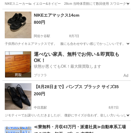
NIKEスニーカー👟 イエロー&ネイビー 28cm 当時体育館にて数回使用 スワローク
東京
立川市
泉体育館駅
靴
体育館
NIKEエアマックス14cm
800円
阿佐ケ谷駅
8月7日
子供用のナイキエアマックスです。 服にも合わせやすい感じでかっこいいです。
東京
杉並区
阿佐ケ谷駅
靴
運べない家具、無料でお伺い＆即買取も
OK！
状態が悪くてもOK！最大限買取します
プリフラ
Ad
【8月28日まで】パンプス ブラック サイズ35
200円
中目黒駅
8月7日
ジモティーでお譲りいただきましたが、 微妙にサイズが合わず、欲しい方いらっしゃ
東京
目黒区
中目黒駅
靴
譲り
≪寮無料・月収43万円・派遣社員≫自動車系工場