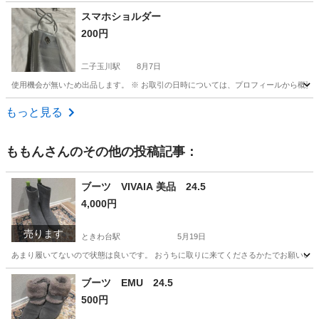
東京
中央区
東京駅
バッグ
スマホショルダー
200円
二子玉川駅
8月7日
使用機会が無いため出品します。 ※ お取引の日時については、プロフィールから概要
東京
世田谷区
二子玉川駅
バッグ
もっと見る
ももん
さんのその他の投稿記事：
ブーツ VIVAIA 美品 24.5
4,000円
売ります
ときわ台駅
5月19日
あまり履いてないので状態は良いです。 おうちに取りに来てくださるかたでお願いい
東京
板橋区
ときわ台駅
靴
状態
ブーツ EMU 24.5
500円