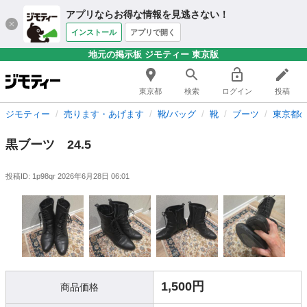
アプリならお得な情報を見逃さない！
インストール
アプリで開く
地元の掲示板 ジモティー 東京版
東京都
検索
ログイン
投稿
ジモティー
売ります・あげます
靴/バッグ
靴
ブーツ
東京都
黒ブーツ 24.5
投稿ID: 1p98qr
2026年6月28日 06:01
1,500円
商品価格