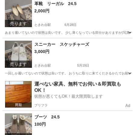
東京
板橋区
ときわ台駅
靴
状態
革靴 リーガル 24.5
2,000円
売ります
ときわ台駅
6月28日
あまり履いてないので状態は良いです。 少し薄くなっている部分がありますが(写真4.
東京
板橋区
ときわ台駅
靴
リーガル
スニーカー スケッチャーズ
3,000円
売ります
ときわ台駅
5月19日
一回しか履いてないので状態は良いです。 おうちに取りに来てくださるかたでお願いいた
東京
板橋区
ときわ台駅
靴
スケッチャーズ
運べない家具、無料でお伺い＆即買取も
OK！
状態が悪くてもOK！最大限買取します
プリフラ
Ad
ブーツ 24.5
100円