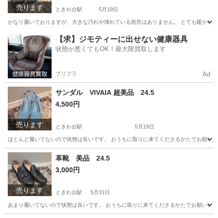
売ります
ときわ台駅
5月19日
かなり履いておりますが、大きな汚れや壊れている箇所はありません。 とても暖かいです
東京
板橋区
ときわ台駅
靴
EMU
【求】ジモティーに出せない健康器具
状態が悪くてもOK！最大限買取します
プリフラ
Ad
サンダル VIVAIA 超美品 24.5
4,500円
売ります
ときわ台駅
5月19日
ほとんど履いてないので状態は良いです。 おうちに取りに来てくださるかたでお願い
東京
板橋区
ときわ台駅
靴
状態
革靴 美品 24.5
3,000円
売ります
ときわ台駅
5月31日
あまり履いてないので状態は良いです。 おうちに取りに来てくださるかたでお願いい