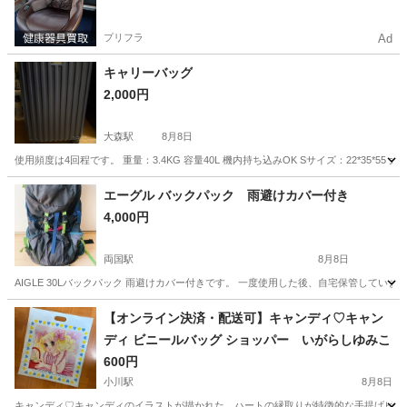
プリフラ
Ad
キャリーバッグ
2,000円
大森駅
8月8日
使用頻度は4回程です。 重量：3.4KG 容量40L 機内持ち込みOK Sサイズ：22*35*5
東京
大田区
大森駅
バッグ
エーグル バックパック 雨避けカバー付き
4,000円
両国駅
8月8日
AIGLE 30Lバックパック 雨避けカバー付きです。 一度使用した後、自宅保管して
東京
墨田区
両国駅
バッグ
【オンライン決済・配送可】キャンディ♡キャン
ディ ビニールバッグ ショッパー いがらしゆみこ
600円
小川駅
8月8日
キャンディ♡キャンディのイラストが描かれた、ハートの縁取りが特徴的な手提げビニールバッグです。