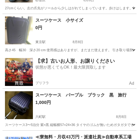
杉並区
8月8日
27cmくらい。左の爪先がソールから少しはがれてしまっています。歩けはします。気
東京
杉並区
靴
スーツケース 小サイズ
0円
東京駅
8月8日
高さ45 幅30 深さ20 cm 使用感はありますが、まだまだ使えます。 引き取り場
東京
中央区
東京駅
バッグ
スーツケース
【求】古いお人形、お譲りください
状態が悪くてもOK！最大限買取します
プリフラ
Ad
スーツケース パープル ブラック 黒 旅行
1,000円
六町駅
8月8日
スーツケース3〜5泊分 紫×黒 縦幅横57×24×36 タイヤのゴムが無いためガタガ
東京
足立区
六町駅
バッグ
≪寮無料・月収43万円・派遣社員≫自動車系工場