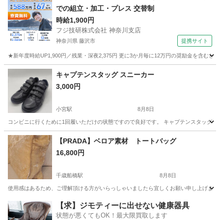
での組立・加工・プレス 交替制
時給1,900円
フジ技研株式会社 神奈川支店
神奈川県 藤沢市
提携サイト
★新年度時給UP1,900円／残業・深夜2,375円 更に3か月毎に12万円の奨励金を含む
神奈川
藤沢市
その他
キャプテンスタッグ スニーカー
3,000円
小宮駅
8月8日
コンビニに行くために1回履いただけの状態ですので良好です。 キャプテンスタッグの黒
東京
八王子市
小宮駅
靴
キャプテンスタッグ
【PRADA】ベロア素材 トートバッグ
16,800円
千歳船橋駅
8月8日
使用感はあるため、ご理解頂ける方がいらっしゃいましたら宜しくお願い申し上げます □カラー
東京
世田谷区
千歳船橋駅
バッグ
PRADA
【求】ジモティーに出せない健康器具
状態が悪くてもOK！最大限買取します