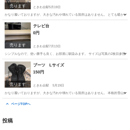
売ります
ときわ台駅
5月19日
かなり履いておりますが、大きな汚れや壊れている箇所はありません。 とても暖かいで
東京
板橋区
ときわ台駅
靴
かなり
テレビ台
0円
売ります
ときわ台駅
7月13日
シンプルなので、使い勝手も良く、お部屋に馴染みます。 サイズは写真の2枚目参照して
東京
板橋区
ときわ台駅
収納家具
ブーツ Lサイズ
150円
売ります
ときわ台駅
5月19日
かなり履いておりますが、大きな汚れや壊れている箇所はありません。 本格的雪山には向
東京
板橋区
ときわ台駅
靴
ありません
ページTOPへ
投稿