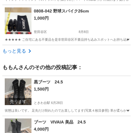
東京
小平市
小川駅
バッグ
キャンディキャンディ
0808-042 野球スパイク26cm
1,000円
世田谷区
8月8日
★★★★★ ご自宅にある不要品を是非世田谷区不要品持ち込みスポットへお持ち込みしません
東京
世田谷区
靴
スポット
もっと見る
ももん
さんのその他の投稿記事：
黒ブーツ 24.5
1,500円
売ります
ときわ台駅
6月28日
状態は良いです。 足先だけ削れたのでお直ししてます(写真４枚目参照) 革が柔らかく履
東京
板橋区
ときわ台駅
靴
卒業式
ブーツ VIVAIA 美品 24.5
4,000円