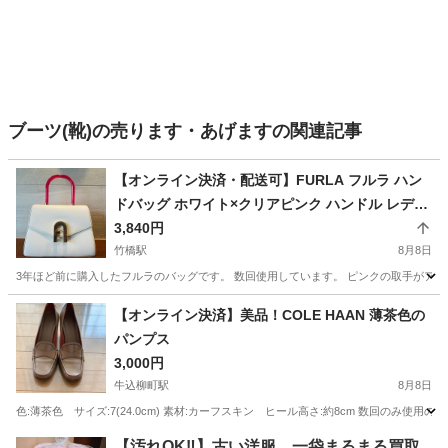
ブーツ(靴)の売ります・あげますの関連記事
【オンライン決済・配送可】FURLA フルラ ハン
ドバッグ ホワイト×クリアピンク ハンドル レディ
ース
3,840円
竹橋駅
8月8日
3年ほど前に購入したフルラのバッグです。 数回使用しています。 ピンクの取手がアク
東京
千代田区
竹橋駅
バッグ
フルラ
【オンライン決済】美品！COLE HAAN 薄茶色の
パンプス
3,000円
牛込柳町駅
8月8日
色:薄茶色 サイズ:7(24.0cm) 素材:カーフスキン ヒール高さ:約8cm 数回
東京
新宿区
牛込柳町駅
靴
ヒール
【汚れOK‼️】古い洋服、一袋まるまる買取