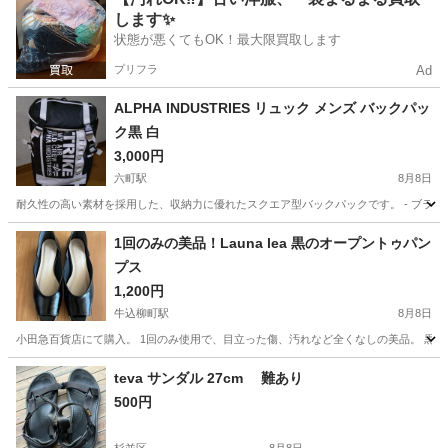
します✨
状態が悪くてもOK！最大限買取します
プリフラ
Ad
ALPHA INDUSTRIES リュック メンズ バックパッ
ク黒 白
3,000円
六町駅
8月8日
耐久性の高い素材を採用した、収納力に優れたスクエア型バックパックです。 - ブランド: ALPHA 
東京
足立区
六町駅
バッグ
バックパック
1回のみの美品！Launa lea 黒のオープントゥパン
プス
1,200円
牛込柳町駅
8月8日
小田急百貨店にて購入。 1回のみ使用で、目立った傷、汚れなど全くなしの美品。 黒に金の縁
東京
新宿区
牛込柳町駅
靴/バッグ
ヒール
teva サンダル 27cm 難あり
500円