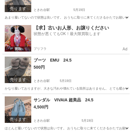
売ります
ときわ台駅
5月19日
あまり履いてないので状態は良いです。 おうちに取りに来てくださるかたでお願いい
東京
板橋区
ときわ台駅
靴
状態
【求】古いお人形、お譲りください
状態が悪くてもOK！最大限買取します
プリフラ
Ad
ブーツ EMU 24.5
500円
売ります
ときわ台駅
5月19日
かなり履いておりますが、大きな汚れや壊れている箇所はありません。 とても暖かいです
東京
板橋区
ときわ台駅
靴
EMU
サンダル VIVAIA 超美品 24.5
4,500円
売ります
ときわ台駅
5月19日
ほとんど履いてないので状態は良いです。 おうちに取りに来てくださるかたでお願い