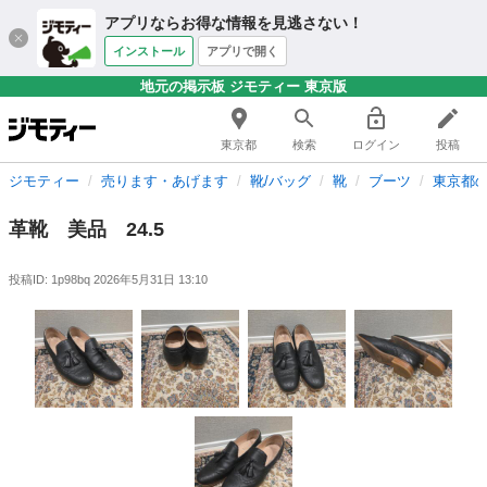
アプリならお得な情報を見逃さない！
インストール
アプリで開く
地元の掲示板 ジモティー 東京版
東京都
検索
ログイン
投稿
ジモティー
売ります・あげます
靴/バッグ
靴
ブーツ
東京都
革靴 美品 24.5
投稿ID: 1p98bq
2026年5月31日 13:10