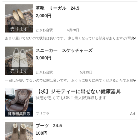
東京
板橋区
ときわ台駅
靴
状態
革靴 リーガル 24.5
2,000円
売ります
ときわ台駅
6月28日
あまり履いてないので状態は良いです。 少し薄くなっている部分がありますが(写真4.
東京
板橋区
ときわ台駅
靴
リーガル
スニーカー スケッチャーズ
3,000円
売ります
ときわ台駅
5月19日
一回しか履いてないので状態は良いです。 おうちに取りに来てくださるかたでお願いいた
東京
板橋区
ときわ台駅
靴
スケッチャーズ
【求】ジモティーに出せない健康器具
状態が悪くてもOK！最大限買取します
プリフラ
Ad
ブーツ 24.5
100円