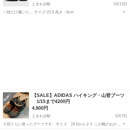
ときわ台駅
3月13日
一回だけ履いた。 サイズ:23.5 高さ：8cm
東京
板橋区
ときわ台駅
靴
【SALE】ADIDAS ハイキング・山登ブーツ
1/15まで4200円
4,900円
ときわ台駅
6月7日
５回ぐらい使ったブーツです。サイズ 24.5から２５ この靴のおかげ
で山を楽しめました。 新しい靴を買ったので、こちらを出品します。