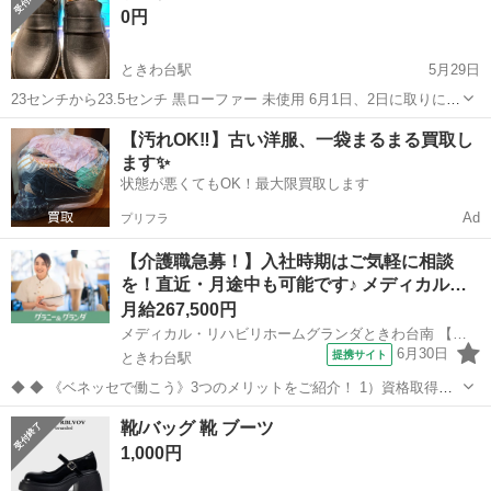
0円
ときわ台駅
5月29日
23センチから23.5センチ 黒ローファー 未使用 6月1日、2日に取りに来
られる方限定
東京
板橋区
ときわ台駅
靴
【汚れOK‼️】古い洋服、一袋まるまる買取し
ます✨
状態が悪くてもOK！最大限買取します
Ad
プリフラ
【介護職急募！】入社時期はご気軽に相談
を！直近・月途中も可能です♪ メディカル…
月給267,500円
メディカル・リハビリホームグランダときわ台南 【介】正社員(夜勤あり)
6月30日
提携サイト
ときわ台駅
◆ ◆ 《ベネッセで働こう》3つのメリットをご紹介！ 1）資格取得支
援制度＆受験・研修費の実費負担あり！(規定あり) 2）着実にキャリア
東京
板橋区
ときわ台駅
介護
靴/バッグ 靴 ブーツ
を磨けるでステップアップフィールドが充実！ 3）他社講座も受講
1,000円
OK！ 《入社後サポ...