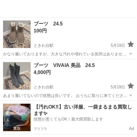
ブーツ 24.5
100円
ときわ台駅
5月19日
かなり履いておりますが、大きな汚れや壊れている箇所はありませ
ん。 とても暖かいです。 他の3000円以上のものと併せて引き取って
東京
板橋区
ときわ台駅
靴
かなり
ブーツ VIVAIA 美品 24.5
いただける場合は、こちらは０円にします。 おうちに取りに来てくだ
4,000円
さるかたでお願いいたします。
ときわ台駅
5月19日
あまり履いてないので状態は良いです。 おうちに取りに来てくださる
かたでお願いいたします。 他に投稿しているものと併せて購入いただ
東京
板橋区
ときわ台駅
靴
状態
【汚れOK‼️】古い洋服、一袋まるまる買取し
ける場合は少しお値引きいたします。
ます✨
状態が悪くてもOK！最大限買取します
Ad
プリフラ