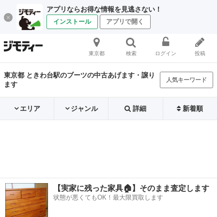
アプリならお得な情報を見逃さない！
インストール
アプリで開く
東京都
検索
ログイン
投稿
東京都 ときわ台駅のブーツの中古あげます・譲り
人気キーワード
ます
エリア
ジャンル
詳細
新着順
【実家に残った家具🏠】そのまま査定します
状態が悪くてもOK！最大限買取します