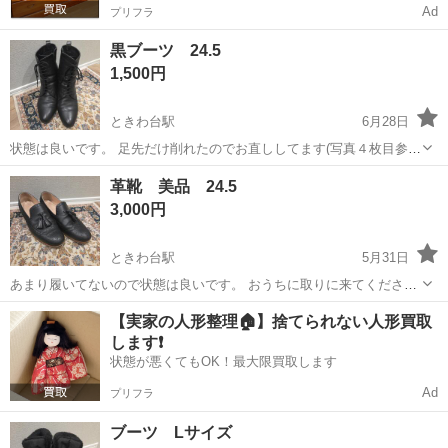
Ad
プリフラ
黒ブーツ 24.5
1,500円
ときわ台駅
6月28日
状態は良いです。 足先だけ削れたのでお直ししてます(写真４枚目参
照) 革が柔らかく履き心地いいです。 卒業式の袴にもおすすめです。
東京
板橋区
ときわ台駅
靴
卒業式
革靴 美品 24.5
おうちに取りに来てくださるかたでお願いいたします。 よろしくお願
3,000円
いいたします。 他に投稿し...
ときわ台駅
5月31日
あまり履いてないので状態は良いです。 おうちに取りに来てくださる
かたでお願いいたします。 他に投稿しているものと併せて購入いただ
東京
板橋区
ときわ台駅
靴
状態
【実家の人形整理🏠】捨てられない人形買取
ける場合は少しお値引きいたします。
します❗️
状態が悪くてもOK！最大限買取します
Ad
プリフラ
ブーツ Lサイズ