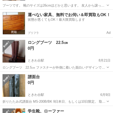
ブーツです。 靴のサイズは26cmほどかと思います。 友人から譲って
もらったものの、私の足(25.5)とはサイズ感が合わなかったので、出品
東京
板橋区
ときわ台駅
靴
運べない家具、無料でお伺い＆即買取もOK！
いたします。 一度きれいに洗浄をしてありますが、中古品である旨は
状態が悪くてもOK！最大限買取します
ご了承ください。
Ad
プリフラ
ロングブーツ 22.5㎝
0円
ときわ台駅
8月21日
ロングブーツ 22.5㎝ ファスナーが外側に着いた面白いデザインで
す。 着用回数 少なめです。 ときわ台近辺に取りに来ていただける方
東京
板橋区
ときわ台駅
靴
ロングブーツ
譜面台
に。
0円
ときわ台駅
6月9日
折りたたみ式譜面台 MS-200B/BK 9日本日、もしくは10日限定。 取り
に来てくれる方。
東京
板橋区
ときわ台駅
靴
譜面台
学生靴、ローファー