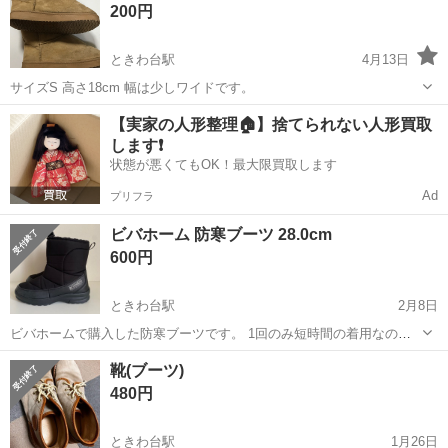
200円
ときわ台駅
4月13日
サイズS 高さ18cm 幅は少しワイドです。
東京
板橋区
ときわ台駅
靴
【実家の人形整理🏠】捨てられない人形買取
します❗️
状態が悪くてもOK！最大限買取します
Ad
プリフラ
ビバホーム 防寒ブーツ 28.0cm
600円
ときわ台駅
2月8日
ビバホームで購入した防寒ブーツです。 1回のみ短時間の着用なので
とてもきれいです。 (外で着用したので靴底は若干汚れはあります。)
東京
板橋区
ときわ台駅
靴
ビバホーム
靴(ブーツ)
撥水機能付きなので雪でも暖かいです。 28.0cmですが、普段27cmく
480円
らいを履いているか...
ときわ台駅
1月26日