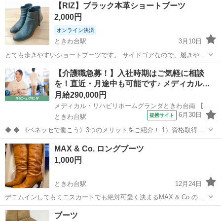
【RIZ】ブラック本革ショートブーツ
2,000円
オンライン決済
ときわ台駅
3月10日
とても歩きやすいショートブーツです。 サイドゴアなので、履きやす
く、脱ぎやすいです。 左ヒールに少しへこんでいる部分、左内側にや
東京
板橋区
ときわ台駅
靴
本革
【介護職急募！】入社時期はご気軽に相談
やすれがありますが、普通に掃いていただく分には気にならない程度
を！直近・月途中も可能です♪ メディカル…
です。 送料の関係で...
月給290,000円
メディカル・リハビリホームグランダときわ台南 【介】正社員(夜勤あり)
6月30日
提携サイト
ときわ台駅
◆ ◆ 《ベネッセで働こう》3つのメリットをご紹介！ 1）資格取得支
援制度＆受験・研修費の実費負担あり！(規定あり) 2）着実にキャリア
東京
板橋区
ときわ台駅
介護
MAX & Co. ロングブーツ
を磨けるでステップアップフィールドが充実！ 3）他社講座も受講
1,000円
OK！ 《入社後サポ...
ときわ台駅
12月24日
デニムインしてもミニスカートでも絶対可愛く決まるMAX & Co.のロ
ングブーツです。 底革はゴムで貼り替えてあります。 昔よく履いてた
東京
板橋区
ときわ台駅
靴
ロングブーツ
ブーツ
のですが、ヒールが高いし年齢に合わないので、お譲りします。