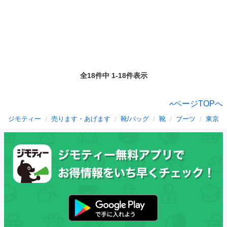
全18件中 1-18件表示
ページTOPへ
ジモティー
売ります・あげます
靴/バッグ
靴
ブーツ
東京都