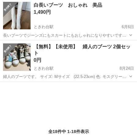
東京
板橋区
ときわ台駅
靴
白長いブーツ おしゃれ 美品
最寄駅 ときわ台 郵送も可能ですが、送料別です。 よろしくお願い致
1,490円
します。
ときわ台駅
6月6日
長いブーツでジーンズにもスカートにもおしゃれになりやすいです。
３回しか使ってないため、ほぼ新品です。 最寄駅 ときわ台 よろしく
東京
板橋区
ときわ台駅
靴
ジーンズ
【無料】【未使用】 婦人のブーツ 2個セッ
お願い致します。
ト
0円
ときわ台駅
8月24日
婦人のブーツです。 サイズ: Mサイズ (22.5-23cm) 色: モスグリー
ン と キャメル いつ買ったのは忘れてしまいました。 買ってから
東京
板橋区
ときわ台駅
靴
婦人
モスグリーンの方は 一回しか使いませんでした。自分のサイズより
ちょっと...
全18件中 1-18件表示