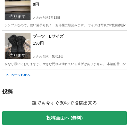
0円
売ります
ときわ台駅
7月13日
シンプルなので、使い勝手も良く、お部屋に馴染みます。 サイズは写真の2枚目参照して
東京
板橋区
ときわ台駅
収納家具
ブーツ Lサイズ
150円
売ります
ときわ台駅
5月19日
かなり履いておりますが、大きな汚れや壊れている箇所はありません。 本格的雪山には向
東京
板橋区
ときわ台駅
靴
ありません
ページTOPへ
投稿
誰でも今すぐ30秒で投稿出来る
投稿画面へ (無料)