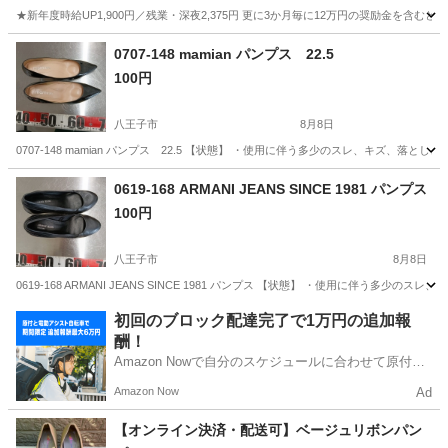
★新年度時給UP1,900円／残業・深夜2,375円 更に3か月毎に12万円の奨励金を含む
神奈川
藤沢市
その他
0707-148 mamian パンプス 22.5
100円
八王子市
8月8日
0707-148 mamian パンプス 22.5 【状態】 ・使用に伴う多少のスレ、キズ、
東京
八王子市
靴
現地
0619-168 ARMANI JEANS SINCE 1981 パンプス
100円
八王子市
8月8日
0619-168 ARMANI JEANS SINCE 1981 パンプス 【状態】 ・使用に伴
東京
八王子市
靴
現地
初回のブロック配達完了で1万円の追加報
酬！
Amazon Nowで自分のスケジュールに合わせて原付や
電動アシスト自転車で配達し、報酬を獲得しましょ
Amazon Now
Ad
う！
【オンライン決済・配送可】ベージュリボンパン