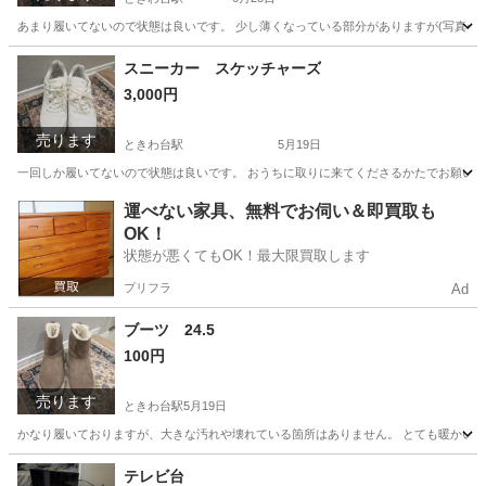
あまり履いてないので状態は良いです。 少し薄くなっている部分がありますが(写真4.
東京
板橋区
ときわ台駅
靴
リーガル
スニーカー スケッチャーズ
3,000円
売ります
ときわ台駅
5月19日
一回しか履いてないので状態は良いです。 おうちに取りに来てくださるかたでお願いいた
東京
板橋区
ときわ台駅
靴
スケッチャーズ
運べない家具、無料でお伺い＆即買取も
OK！
状態が悪くてもOK！最大限買取します
プリフラ
Ad
ブーツ 24.5
100円
売ります
ときわ台駅
5月19日
かなり履いておりますが、大きな汚れや壊れている箇所はありません。 とても暖かいで
東京
板橋区
ときわ台駅
靴
かなり
テレビ台