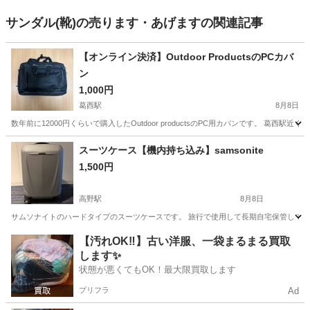
サンダル(靴)の売ります・あげますの関連記事
【オンライン決済】Outdoor ProductsのPCカバ
ン
1,000円
葛西駅
8月8日
数年前に12000円くらいで購入したOutdoor productsのPC用カバンです。 葛
東京
江戸川区
葛西駅
バッグ
カバン
スーツケース【機内持ち込み】samsonite
1,500円
高野駅
8月8日
サムソナイトのハードタイプのスーツケースです。 旅行で使用して長期自宅保管しておりま
東京
足立区
高野駅
バッグ
【汚れOK‼️】古い洋服、一袋まるまる買取
します✨
状態が悪くてもOK！最大限買取します
プリフラ
Ad