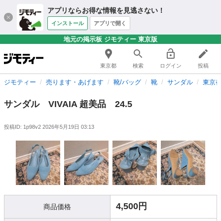
アプリならお得な情報を見逃さない！
インストール
アプリで開く
地元の掲示板 ジモティー 東京版
東京都
検索
ログイン
投稿
ジモティー
売ります・あげます
靴/バッグ
靴
サンダル
東京
サンダル VIVAIA 超美品 24.5
投稿ID: 1p98v2
2026年5月19日 03:13
4,500円
商品価格