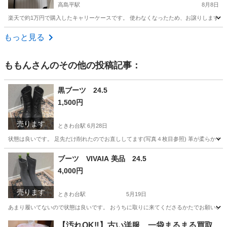
高島平駅
8月8日
楽天で約1万円で購入したキャリーケースです。 使わなくなったため、お譲りします。 2泊
東京
板橋区
高島平駅
バッグ
もっと見る
ももん
さんのその他の投稿記事：
黒ブーツ 24.5
1,500円
売ります
ときわ台駅
6月28日
状態は良いです。 足先だけ削れたのでお直ししてます(写真４枚目参照) 革が柔らかく履
東京
板橋区
ときわ台駅
靴
卒業式
ブーツ VIVAIA 美品 24.5
4,000円
売ります
ときわ台駅
5月19日
あまり履いてないので状態は良いです。 おうちに取りに来てくださるかたでお願いい
東京
板橋区
ときわ台駅
靴
状態
【汚れOK‼️】古い洋服、一袋まるまる買取