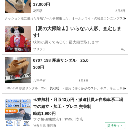
17,000円
葛西駅
8月8日
クッション性に優れた厚底ソールを採用した、オールホワイトの軽量ランニングスニーカーです。 - ブ
東京
江戸川区
葛西駅
靴
【夏の大掃除🧹】いらない人形、査定しま
す❗️
状態が悪くてもOK！最大限買取します
プリフラ
Ad
0707-198 厚底サンダル 25.0
300円
八王子市
8月8日
0707-198 厚底サンダル 25.0 【状態】 ・使用に伴う多少のスレ、キズ、落とし
東京
八王子市
靴
厚底
≪寮無料・月収43万円・派遣社員≫自動車系工場
での組立・加工・プレス 交替制
時給1,900円
フジ技研株式会社 神奈川支店
神奈川県 藤沢市
提携サイト