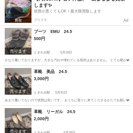
します✨
状態が悪くてもOK！最大限買取します
プリフラ
Ad
ブーツ EMU 24.5
500円
売ります
ときわ台駅
5月19日
かなり履いておりますが、大きな汚れや壊れている箇所はありません。 とても暖かいです
東京
板橋区
ときわ台駅
靴
EMU
革靴 美品 24.5
3,000円
売ります
ときわ台駅
5月31日
あまり履いてないので状態は良いです。 おうちに取りに来てくださるかたでお願いい
東京
板橋区
ときわ台駅
靴
状態
革靴 リーガル 24.5
2,000円
売ります
ときわ台駅
6月28日