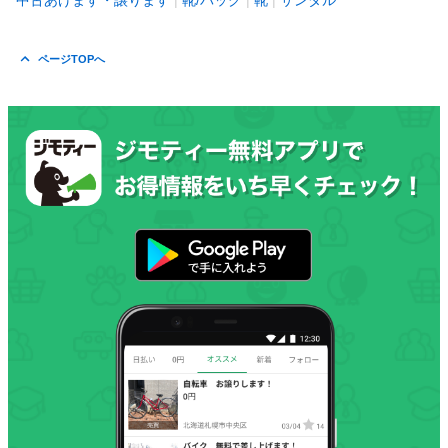
中古あげます・譲ります
靴/バッグ
靴
サンダル
ページTOPへ