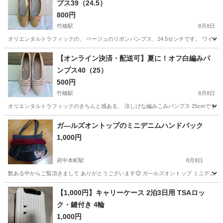
プス39（24.5）
800円
竹橋駅
8月8日
オリエンタルトラフィックの、 ベージュのリボンパンプス、24.5センチです。 ワイズは
東京
千代田区
竹橋駅
靴
【オンライン決済・配送可】夏に！オフ白編みパ
ンプス40（25）
500円
竹橋駅
8月8日
オリエンタルトラフィックのきちんと感ある、 涼しげな編みこみパンプス 25cmです。 
東京
千代田区
竹橋駅
靴
ガ―ルズオントップのミニデニムハンドバック
1,000円
府中本町駅
8月8日
数ある中からご覧頂きまして ありがとうございます😊 ガ―ルズオントップ ミニデニムハン
東京
府中市
府中本町駅
バッグ
【1,000円】キャリーケース 2泊3日用 TSAロッ
ク・鍵付き 4輪
1,000円