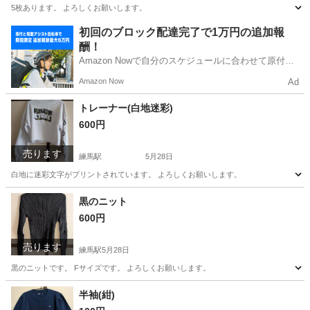
5枚あります。 よろしくお願いします。
東京
練馬区
練馬駅
その他
カードケース
初回のブロック配達完了で1万円の追加報
酬！
Amazon Nowで自分のスケジュールに合わせて原付や
電動アシスト自転車で配達し、報酬を獲得しましょ
Amazon Now
Ad
う！
トレーナー(白地迷彩)
600円
売ります
練馬駅
5月28日
白地に迷彩文字がプリントされています。 よろしくお願いします。
東京
練馬区
練馬駅
トレーナー
迷彩
黒のニット
600円
売ります
練馬駅
5月28日
黒のニットです。 Fサイズです。 よろしくお願いします。
東京
練馬区
練馬駅
ニット
よろしくお願いします
半袖(紺)