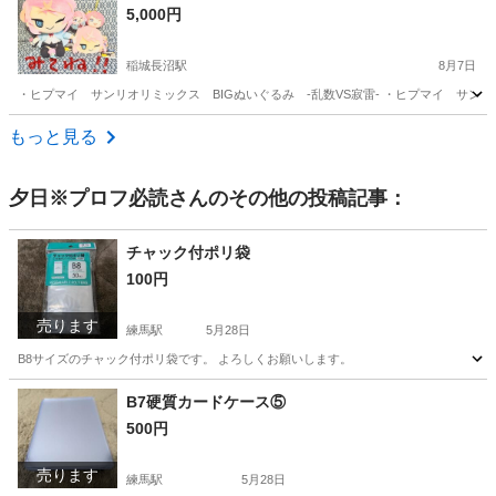
5,000円
稲城長沼駅
8月7日
・ヒプマイ サンリオリミックス BIGぬいぐるみ -乱数VS寂雷- ・ヒプマイ サンリオリ
東京
稲城市
稲城長沼駅
その他
もっと見る
夕日※プロフ必読
さんのその他の投稿記事：
チャック付ポリ袋
100円
売ります
練馬駅
5月28日
B8サイズのチャック付ポリ袋です。 よろしくお願いします。
東京
練馬区
練馬駅
生活雑貨
よろしくお願いします
B7硬質カードケース⑤
500円
売ります
練馬駅
5月28日