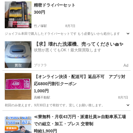
東京
港区
泉岳寺駅
その他
多肉植物
精密ドライバーセット
300円
竹ノ塚駅
8月7日
ジョイフル本田で購入したドライバーセットです もう必要ないから処分します
東京
足立区
竹ノ塚駅
その他
【求】壊れた洗濯機、売ってください🧺✨
状態が悪くてもOK！最大限買取します
プリフラ
Ad
【オンライン決済・配送可】返品不可 アプリ対
応6800円割引クーポン
1,000円
高幡不動駅
8月7日
初回のみ使えます。9月30日まで有効です。宜しくお願い致します。
東京
日野市
高幡不動駅
その他
≪寮無料・月収43万円・派遣社員≫自動車系工場
での組立・加工・プレス 交替制
時給1,900円