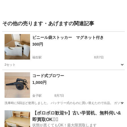
その他の売ります・あげますの関連記事
ビニール袋ストッカー マグネット付き
300円
福生駅
8月7日
2セット
東京
福生市
福生駅
その他
コード式ブロワー
1,000円
金子駅
8月7日
洗車時に5回ほど使用しました。 バッテリー式のものに買い替えたので出品。 ガソリ
東京
青梅市
金子駅
その他
ブロワー
【ボロボロ歓迎✨】古い学習机、無料伺い&
即買取OK🙆‍♀️
状態が悪くてもOK！最大限買取します