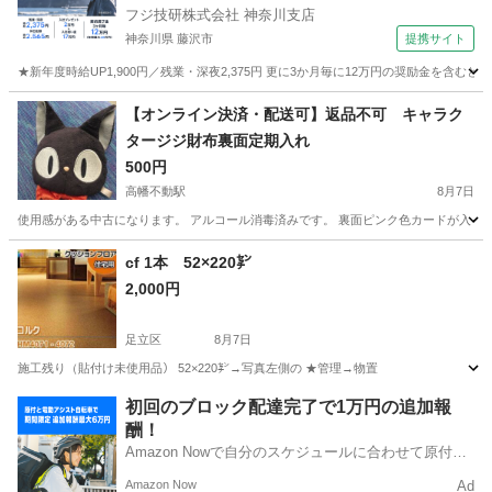
フジ技研株式会社 神奈川支店
神奈川県 藤沢市
提携サイト
★新年度時給UP1,900円／残業・深夜2,375円 更に3か月毎に12万円の奨励金を含む
神奈川
藤沢市
その他
【オンライン決済・配送可】返品不可 キャラク
タージジ財布裏面定期入れ
500円
高幡不動駅
8月7日
使用感がある中古になります。 アルコール消毒済みです。 裏面ピンク色カードが入っ
東京
日野市
高幡不動駅
その他
cf 1本 52×220㌢
2,000円
足立区
8月7日
施工残り（貼付け未使用品） 52×220㌢→写真左側の ★管理→物置
東京
足立区
その他
初回のブロック配達完了で1万円の追加報
酬！
Amazon Nowで自分のスケジュールに合わせて原付や
電動アシスト自転車で配達し、報酬を獲得しましょ
Amazon Now
Ad
う！