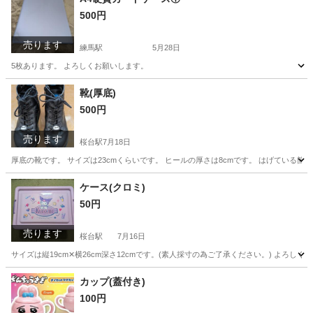
500円
売ります
練馬駅
5月28日
5枚あります。 よろしくお願いします。
東京
練馬区
練馬駅
その他
カードケース
靴(厚底)
500円
売ります
桜台駅
7月18日
厚底の靴です。 サイズは23cmくらいです。 ヒールの厚さは8cmです。 はげている箇
東京
練馬区
桜台駅
靴
厚底
ケース(クロミ)
50円
売ります
桜台駅
7月16日
サイズは縦19cm‪‪✕‬横26cm深さ12cmです。(素人採寸の為ご了承ください。) よろし
東京
練馬区
桜台駅
収納家具
カップ(蓋付き)
100円