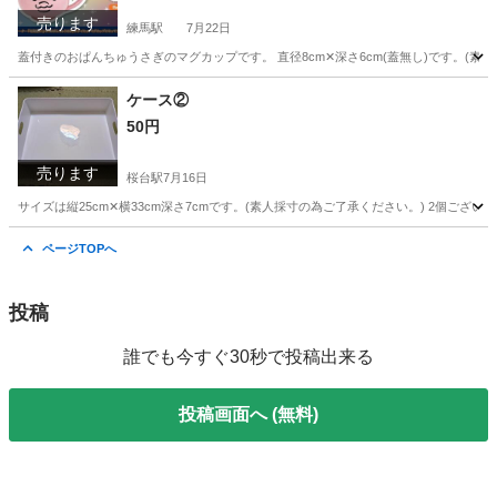
売ります
練馬駅
7月22日
蓋付きのおぱんちゅうさぎのマグカップです。 直径8cm‪✕深さ6cm(蓋無し)です。(素人採
東京
練馬区
練馬駅
食器
ケース②
50円
売ります
桜台駅
7月16日
サイズは縦25cm‪‪✕‬横33cm深さ7cmです。(素人採寸の為ご了承ください。) 2個
東京
練馬区
桜台駅
収納家具
素人
ページTOPへ
投稿
誰でも今すぐ30秒で投稿出来る
投稿画面へ (無料)