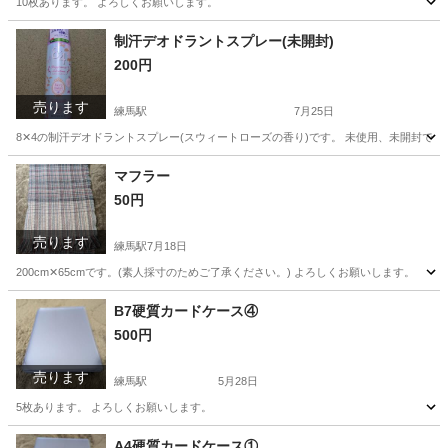
10枚あります。 よろしくお願いします。
東京
練馬区
練馬駅
その他
よろしくお願いします
制汗デオドラントスプレー(未開封)
200円
売ります
練馬駅
7月25日
8‪‪✕‬4の制汗デオドラントスプレー(スウィートローズの香り)です。 未使用、未開封で
東京
練馬区
練馬駅
ボディケア
マフラー
50円
売ります
練馬駅
7月18日
200cm‪✕‬65cmです。(素人採寸のためご了承ください。) よろしくお願いします。
東京
練馬区
練馬駅
小物
素人
B7硬質カードケース④
500円
売ります
練馬駅
5月28日
5枚あります。 よろしくお願いします。
東京
練馬区
練馬駅
その他
カードケース
A4硬質カードケース①