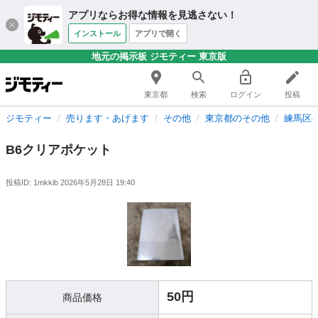
アプリならお得な情報を見逃さない！
インストール
アプリで開く
地元の掲示板 ジモティー 東京版
東京都
検索
ログイン
投稿
ジモティー
売ります・あげます
その他
東京都のその他
練馬区
B6クリアポケット
投稿ID: 1mkkib
2026年5月28日 19:40
50円
商品価格