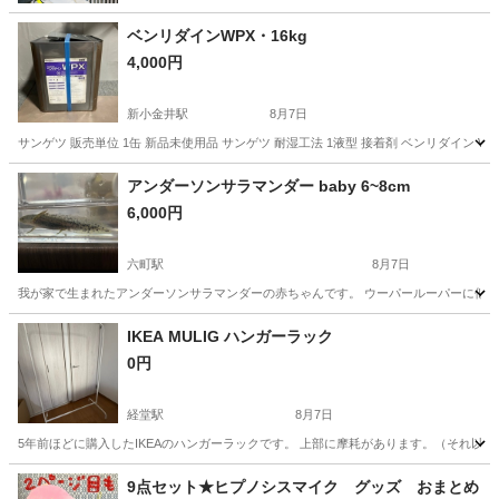
ベンリダインWPX・16kg
4,000円
新小金井駅
8月7日
サンゲツ 販売単位 1缶 新品未使用品 サンゲツ 耐湿工法 1液型 接着剤 ベンリダイン WPX B
東京
三鷹市
新小金井駅
その他
アンダーソンサラマンダー baby 6~8cm
6,000円
六町駅
8月7日
我が家で生まれたアンダーソンサラマンダーの赤ちゃんです。 ウーパールーパーに似ていま
東京
足立区
六町駅
その他
IKEA MULIG ハンガーラック
0円
経堂駅
8月7日
5年前ほどに購入したIKEAのハンガーラックです。 上部に摩耗があります。（それ以
東京
世田谷区
経堂駅
その他
MULIG
9点セット★ヒプノシスマイク グッズ おまとめ