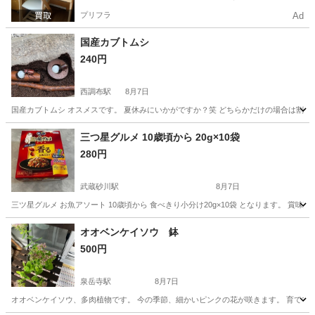
プリフラ
Ad
国産カブトムシ
240円
西調布駅
8月7日
国産カブトムシ オスメスです。 夏休みにいかがですか？笑 どちらかだけの場合は割高
東京
調布市
西調布駅
その他
カブトムシ
三つ星グルメ 10歳頃から 20g×10袋
280円
武蔵砂川駅
8月7日
三ツ星グルメ お魚アソート 10歳頃から 食べきり小分け20g×10袋 となります。 賞味
東京
武蔵村山市
武蔵砂川駅
その他
オオベンケイソウ 鉢
500円
泉岳寺駅
8月7日
オオベンケイソウ、多肉植物です。 今の季節、細かいピンクの花が咲きます。 育てて