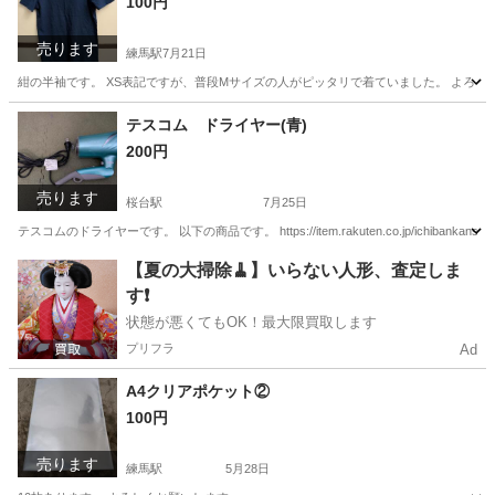
100円
売ります
練馬駅
7月21日
紺の半袖です。 XS表記ですが、普段Mサイズの人がピッタリで着ていました。 よろし
東京
練馬区
練馬駅
Tシャツ
よろしくお願いします
テスコム ドライヤー(青)
200円
売ります
桜台駅
7月25日
テスコムのドライヤーです。 以下の商品です。 https://item.rakuten.co.jp/ichibankans
東京
練馬区
桜台駅
生活家電
テスコム
【夏の大掃除🧹】いらない人形、査定しま
す❗️
状態が悪くてもOK！最大限買取します
プリフラ
Ad
A4クリアポケット②
100円
売ります
練馬駅
5月28日