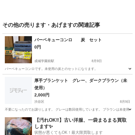
その他の売ります・あげますの関連記事
バーベキューコンロ 炭 セット
0円
成城学園前駅
8月9日
バーベキューコンロです。未使用の炭とのセットになります。
東京
世田谷区
成城学園前駅
その他
厚手ブランケット グレー、ダークブラウン（未
使用）
2,000円
渋谷区
8月9日
不要になったのでお譲りします。 グレーは数回使用しています。 ブラウンは未使用 横140
東京
渋谷区
その他
ブランケット
【汚れOK‼️】古い洋服、一袋まるまる買取
します✨
状態が悪くてもOK！最大限買取します