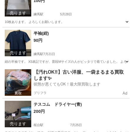
100円
売ります
練馬駅
5月28日
10枚あります。 よろしくお願いします。
東京
練馬区
練馬駅
その他
よろしくお願いします
半袖(紺)
90円
売ります
練馬駅
7月21日
紺の半袖です。 XS表記ですが、普段Mサイズの人がピッタリで着ていました。 よろし
東京
練馬区
練馬駅
Tシャツ
よろしくお願いします
【汚れOK‼️】古い洋服、一袋まるまる買取
します✨
状態が悪くてもOK！最大限買取します
プリフラ
Ad
テスコム ドライヤー(青)
200円
売ります
桜台駅
7月25日