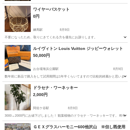
ワイヤーバスケット
0円
練馬駅
8月9日
不要になったため、取りにきてくれる方を優先にお譲りします。
東京
練馬区
練馬駅
その他
ルイヴィトン Louis Vuitton ジッピーウォレット
50,000円
お台場海浜公園駅
8月9日
数年前に新品で購入をして試用期間は1年半くらいてますので比較的綺麗かと思いますが
東京
港区
お台場海浜公園駅
その他
ジッピーウォレット
ドラセナ・ワーネッキー
2,000円
阿佐ケ谷駅
8月9日
3000→2000円にお値下げしました！ 観葉植物のドラセナ・ワーネッキーです。 昨年
東京
杉並区
阿佐ケ谷駅
その他
ＧＥＸグラスハーモニー600他沢山 ※但し既使用