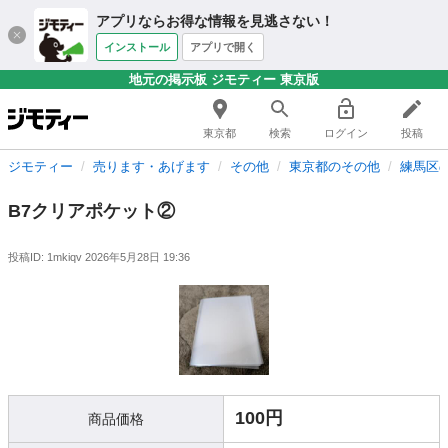
アプリならお得な情報を見逃さない！
インストール
アプリで開く
地元の掲示板 ジモティー 東京版
東京都
検索
ログイン
投稿
ジモティー
売ります・あげます
その他
東京都のその他
練馬区
B7クリアポケット②
投稿ID: 1mkiqv
2026年5月28日 19:36
100円
商品価格