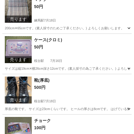
50円
売ります
練馬駅
7月18日
200cm‪✕‬65cmです。(素人採寸のためご了承ください。) よろしくお願いします。
東京
練馬区
練馬駅
小物
素人
ケース(クロミ)
50円
売ります
桜台駅
7月16日
サイズは縦19cm‪‪✕‬横26cm深さ12cmです。(素人採寸の為ご了承ください。) よろし
東京
練馬区
桜台駅
収納家具
靴(厚底)
500円
売ります
桜台駅
7月18日
厚底の靴です。 サイズは23cmくらいです。 ヒールの厚さは8cmです。 はげている箇
東京
練馬区
桜台駅
靴
厚底
チョーク
100円