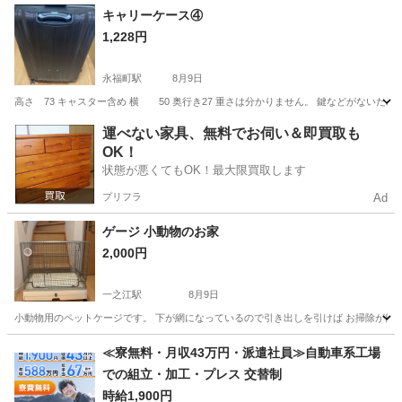
東京
渋谷区
恵比寿駅
その他
シルクスクリーン
キャリーケース④
1,228円
永福町駅
8月9日
高さ 73 キャスター含め 横 50 奥行き27 重さは分かりません。 鍵などがないた
東京
杉並区
永福町駅
その他
キャリーケース
運べない家具、無料でお伺い＆即買取も
OK！
状態が悪くてもOK！最大限買取します
プリフラ
Ad
ゲージ 小動物のお家
2,000円
一之江駅
8月9日
小動物用のペットケージです。 下が網になっているので引き出しを引けば お掃除が簡単でした
東京
江戸川区
一之江駅
その他
≪寮無料・月収43万円・派遣社員≫自動車系工場
での組立・加工・プレス 交替制
時給1,900円