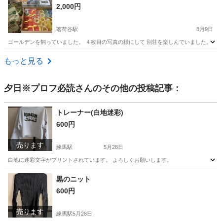
2,000円
茗荷谷駅
8月9日
ゴールデンを飼っていました。 ４枚目の写真の様にして 別荘を楽しんでいました。 齧
東京
文京区
茗荷谷駅
その他
もっと見る
夕日※プロフ必読
さんのその他の投稿記事：
トレーナー(白地迷彩)
600円
売ります
練馬駅
5月28日
白地に迷彩文字がプリントされています。 よろしくお願いします。
東京
練馬区
練馬駅
トレーナー
迷彩
黒のニット
600円
売ります
練馬駅
5月28日