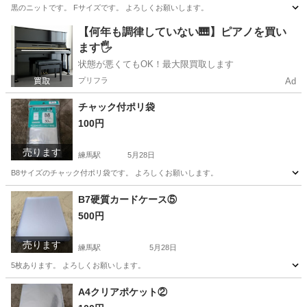
黒のニットです。 Fサイズです。 よろしくお願いします。
東京
練馬区
練馬駅
ニット
よろしくお願いします
【何年も調律していない🎹】ピアノを買い
ます🖐️
状態が悪くてもOK！最大限買取します
プリフラ
Ad
チャック付ポリ袋
100円
売ります
練馬駅
5月28日
B8サイズのチャック付ポリ袋です。 よろしくお願いします。
東京
練馬区
練馬駅
生活雑貨
よろしくお願いします
B7硬質カードケース⑤
500円
売ります
練馬駅
5月28日
5枚あります。 よろしくお願いします。
東京
練馬区
練馬駅
その他
カードケース
A4クリアポケット②