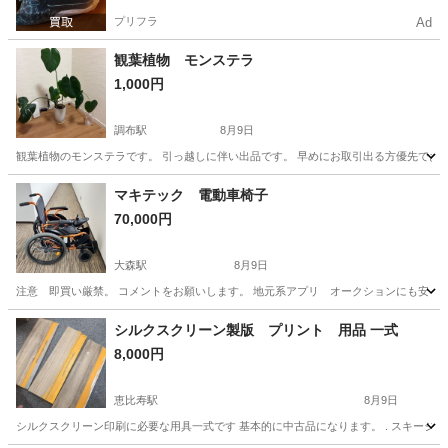
プリフラ
Ad
観葉植物 モンステラ
1,000円
調布駅
8月9日
観葉植物のモンステラです。 引っ越しに伴い出品です。 早めにお取引出る方優先でお
東京
調布市
調布駅
その他
マキテック 電動車椅子
70,000円
大森駅
8月9日
注意 即買い厳禁。 コメントをお願いします。 地元系アプリ オークションにも安く出
東京
大田区
大森駅
その他
電動車いす
シルクスクリーン製版 プリント 用品 一式
8,000円
恵比寿駅
8月9日
シルクスクリーン印刷に必要な用具一式です 基本的に中古品になります。 . スキージ 感