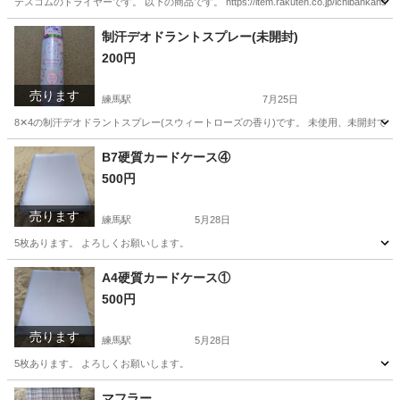
テスコムのドライヤーです。 以下の商品です。 https://item.rakuten.co.jp/ichibankans
東京
練馬区
桜台駅
生活家電
テスコム
制汗デオドラントスプレー(未開封)
200円
売ります
練馬駅
7月25日
8‪‪✕‬4の制汗デオドラントスプレー(スウィートローズの香り)です。 未使用、未開封で
東京
練馬区
練馬駅
ボディケア
B7硬質カードケース④
500円
売ります
練馬駅
5月28日
5枚あります。 よろしくお願いします。
東京
練馬区
練馬駅
その他
カードケース
A4硬質カードケース①
500円
売ります
練馬駅
5月28日
5枚あります。 よろしくお願いします。
東京
練馬区
練馬駅
その他
カードケース
マフラー