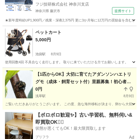
フジ技研株式会社 神奈川支店
神奈川県 藤沢市
提携サイト
★新年度時給UP1,900円／残業・深夜2,375円 更に3か月毎に12万円の奨励金を含む
神奈川
藤沢市
その他
ペットカート
5,000円
池袋駅
8月9日
使用回数4回 不具合なく走行します。 取りに来ていただける方でお願いします。
東京
豊島区
池袋駅
その他
【1匹からOK】大切に育てたアダンソンハエトリ
グモ（成体・飼育セット付）里親募集！初心者歓
迎
0円
浅草駅
8月9日
ご覧いただきありがとうございます。 この度、急な海外移転が決まり、卵から大切に育
東京
台東区
浅草駅
その他
容器
【ボロボロ歓迎✨】古い学習机、無料伺い&
即買取OK🙆‍♀️
状態が悪くてもOK！最大限買取します
プリフラ
Ad