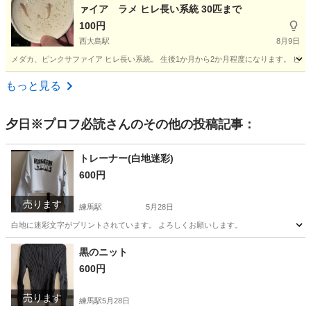
ァイア ラメ ヒレ長い系統 30匹まで
100円
西大島駅
8月9日
メダカ、ピンクサファイア ヒレ長い系統。 生後1か月から2か月程度になります。 ピン
東京
江東区
西大島駅
その他
もっと見る
夕日※プロフ必読
さんのその他の投稿記事：
トレーナー(白地迷彩)
600円
売ります
練馬駅
5月28日
白地に迷彩文字がプリントされています。 よろしくお願いします。
東京
練馬区
練馬駅
トレーナー
迷彩
黒のニット
600円
売ります
練馬駅
5月28日