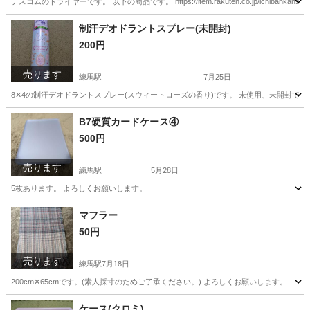
テスコムのドライヤーです。 以下の商品です。 https://item.rakuten.co.jp/ichibankans
東京
練馬区
桜台駅
生活家電
テスコム
制汗デオドラントスプレー(未開封)
200円
売ります
練馬駅
7月25日
8‪‪✕‬4の制汗デオドラントスプレー(スウィートローズの香り)です。 未使用、未開封で
東京
練馬区
練馬駅
ボディケア
B7硬質カードケース④
500円
売ります
練馬駅
5月28日
5枚あります。 よろしくお願いします。
東京
練馬区
練馬駅
その他
カードケース
マフラー
50円
売ります
練馬駅
7月18日
200cm‪✕‬65cmです。(素人採寸のためご了承ください。) よろしくお願いします。
東京
練馬区
練馬駅
小物
素人
ケース(クロミ)