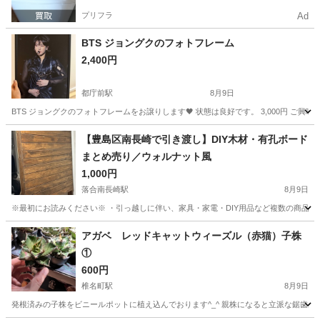
プリフラ
Ad
BTS ジョングクのフォトフレーム
2,400円
都庁前駅
8月9日
BTS ジョングクのフォトフレームをお譲りします🖤 状態は良好です。 3,000円 ご
東京
新宿区
都庁前駅
その他
BTS
【豊島区南長崎で引き渡し】DIY木材・有孔ボード
まとめ売り／ウォルナット風
1,000円
落合南長崎駅
8月9日
※最初にお読みください※ ・引っ越しに伴い、家具・家電・DIY用品など複数の商品を出
東京
新宿区
落合南長崎駅
その他
DIY
アガベ レッドキャットウィーズル（赤猫）子株
①
600円
椎名町駅
8月9日
発根済みの子株をビニールポットに植え込んでおります^_^ 親株になると立派な鋸歯が見応