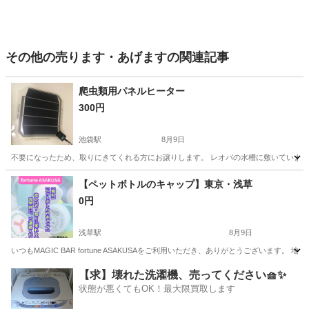
その他の売ります・あげますの関連記事
爬虫類用パネルヒーター
300円
池袋駅
8月9日
不要になったため、取りにきてくれる方にお譲りします。 レオパの水槽に敷いていまし
東京
豊島区
池袋駅
その他
【ペットボトルのキャップ】東京・浅草
0円
浅草駅
8月9日
いつもMAGIC BAR fortune ASAKUSAをご利用いただき、ありがとうござい
東京
台東区
浅草駅
その他
【求】壊れた洗濯機、売ってください🧺✨
状態が悪くてもOK！最大限買取します