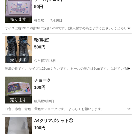
50円
売ります
桜台駅
7月16日
サイズは縦19cm‪‪✕‬横26cm深さ12cmです。(素人採寸の為ご了承ください。) よろし
東京
練馬区
桜台駅
収納家具
靴(厚底)
500円
売ります
桜台駅
7月18日
厚底の靴です。 サイズは23cmくらいです。 ヒールの厚さは8cmです。 はげている箇
東京
練馬区
桜台駅
靴
厚底
チョーク
100円
売ります
練馬駅
8月8日
白色、赤色、青色、黄色のチョークです。 よろしくお願いします。
東京
練馬区
練馬駅
その他
チョーク
A4クリアポケット①
100円