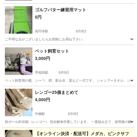
ゴルフパター練習用マット
0円
高円寺駅
8月9日
ご不明な点がございましたらお気軽にお尋ね下さい。
東京
杉並区
高円寺駅
その他
ペット飼育セット
3,000円
早稲田駅
8月9日
ペット飼育用の檻、シーツ、餌、飲み水、皿など一式です。 シャンプータオル、シー
東京
新宿区
早稲田駅
その他
レンゴー25個まとめて
4,000円
竹橋駅
8月9日
段ボール約30箱（レンゴー） 現在解体作業しています。 一度組み立て、使用後の解体な
東京
千代田区
竹橋駅
その他
【オンライン決済・配送可】メダカ、ピンクサフ