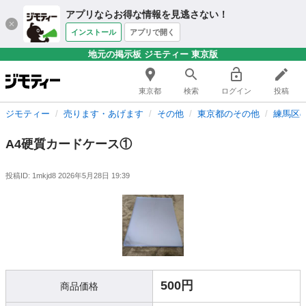
アプリならお得な情報を見逃さない！
インストール
アプリで開く
地元の掲示板 ジモティー 東京版
東京都
検索
ログイン
投稿
ジモティー
売ります・あげます
その他
東京都のその他
練馬区
A4硬質カードケース①
投稿ID: 1mkjd8
2026年5月28日 19:39
500円
商品価格