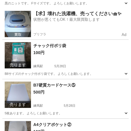
黒のニットです。 Fサイズです。 よろしくお願いします。
東京
練馬区
練馬駅
ニット
よろしくお願いします
【求】壊れた洗濯機、売ってください🧺✨
状態が悪くてもOK！最大限買取します
プリフラ
Ad
チャック付ポリ袋
100円
売ります
練馬駅
5月28日
B8サイズのチャック付ポリ袋です。 よろしくお願いします。
東京
練馬区
練馬駅
生活雑貨
よろしくお願いします
B7硬質カードケース⑤
500円
売ります
練馬駅
5月28日
5枚あります。 よろしくお願いします。
東京
練馬区
練馬駅
その他
カードケース
A4クリアポケット②