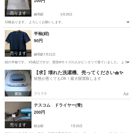
100円
売ります
練馬駅
5月28日
10枚あります。 よろしくお願いします。
東京
練馬区
練馬駅
その他
よろしくお願いします
半袖(紺)
90円
売ります
練馬駅
7月21日
紺の半袖です。 XS表記ですが、普段Mサイズの人がピッタリで着ていました。 よろし
東京
練馬区
練馬駅
Tシャツ
よろしくお願いします
【求】壊れた洗濯機、売ってください🧺✨
状態が悪くてもOK！最大限買取します
プリフラ
Ad
テスコム ドライヤー(青)
200円
売ります
桜台駅
7月25日