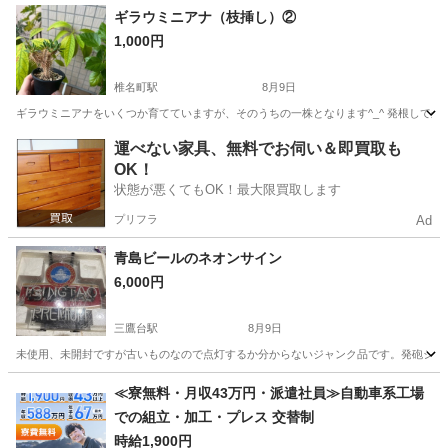
東京
豊島区
椎名町駅
その他
アガベ
ギラウミニアナ（枝挿し）②
1,000円
椎名町駅
8月9日
ギラウミニアナをいくつか育てていますが、そのうちの一株となります^_^ 発根してから
東京
豊島区
椎名町駅
その他
運べない家具、無料でお伺い＆即買取も
OK！
状態が悪くてもOK！最大限買取します
プリフラ
Ad
青島ビールのネオンサイン
6,000円
三鷹台駅
8月9日
未使用、未開封ですが古いものなので点灯するか分からないジャンク品です。発砲シチロー
東京
三鷹市
三鷹台駅
その他
ネオンサイン
≪寮無料・月収43万円・派遣社員≫自動車系工場
での組立・加工・プレス 交替制
時給1,900円