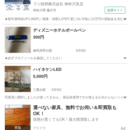
フジ技研株式会社 神奈川支店
神奈川県 藤沢市
提携サイト
★新年度時給UP1,900円／残業・深夜2,375円 更に3か月毎に12万円の奨励金を含む
神奈川
藤沢市
その他
ディズニーホテルボールペン
300円
練馬高野台駅
8月9日
★必ずプロフィールを確認してください
東京
練馬区
練馬高野台駅
その他
ハイネケンLED
5,000円
三鷹台駅
8月9日
写真用に開封しましたが使ってません。 新品未使用ですが使えるか分からないジャンク
東京
三鷹市
三鷹台駅
その他
ハイネケン
運べない家具、無料でお伺い＆即買取も
OK！
状態が悪くてもOK！最大限買取します
プリフラ
Ad