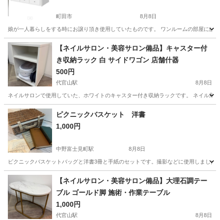
町田市
8月8日
娘が一人暮らしをする時にお譲り頂き使用していたものです。 ワンルームの部屋には大き
東京
町田市
ベッド
【ネイルサロン・美容サロン備品】キャスター付
き収納ラック 白 サイドワゴン 店舗什器
500円
代官山駅
8月8日
ネイルサロンで使用していた、ホワイトのキャスター付き収納ラックです。 ネイル用品
東京
渋谷区
代官山駅
収納家具
ネイルサロン
ピクニックバスケット 洋書
1,000円
中野富士見町駅
8月8日
ピクニックバスケットバッグと洋書3冊と手紙のセットです。撮影などに使用しました。
東京
中野区
中野富士見町駅
家具
洋書
【ネイルサロン・美容サロン備品】大理石調テー
ブル ゴールド脚 施術・作業テーブル
1,000円
代官山駅
8月8日