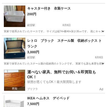
キャスター付き 衣装ケース
200円
経堂駅
8月8日
実家で使用されていたケースです。 サイズは縦74×横40×深さ35㎝です。 底にキャ
東京
世田谷区
経堂駅
収納家具
ケース
レトロ ブラック スチール製 収納ボックス ト
ランク
3,000円
経堂駅
8月8日
実家で保管されていたスチール製の収納用のトランクです。 実家でも誰も来歴を把握で
東京
世田谷区
経堂駅
収納家具
運べない家具、無料でお伺い＆即買取も
OK！
状態が悪くてもOK！最大限買取します
プリフラ
Ad
IKEA ヘムネス デイベッド
7,500円