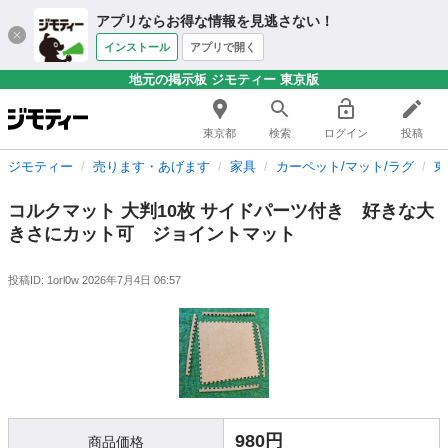
アプリならお得な情報を見逃さない！
インストール
アプリで開く
地元の掲示板 ジモティー 東京版
東京都
検索
ログイン
投稿
ジモティー
売ります・あげます
家具
カーペット/マット/ラグ
東
コルクマット 大判10枚 サイドパーツ付き 好きな大
きさにカット可 ジョイントマット
投稿ID: 1orl0w
2026年7月4日 06:57
980円
商品価格