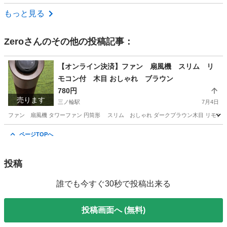
東京
台東区
稲荷町駅
インテリア雑貨/小物
もっと見る
Zero
さんのその他の投稿記事：
【オンライン決済】ファン 扇風機 スリム リ
モコン付 木目 おしゃれ ブラウン
780円
売ります
三ノ輪駅
7月4日
ファン 扇風機 タワーファン 円筒形 スリム おしゃれ ダークブラウン木目 リモコ
東京
荒川区
三ノ輪駅
季節、空調家電
円筒
ページTOPへ
投稿
誰でも今すぐ30秒で投稿出来る
投稿画面へ (無料)