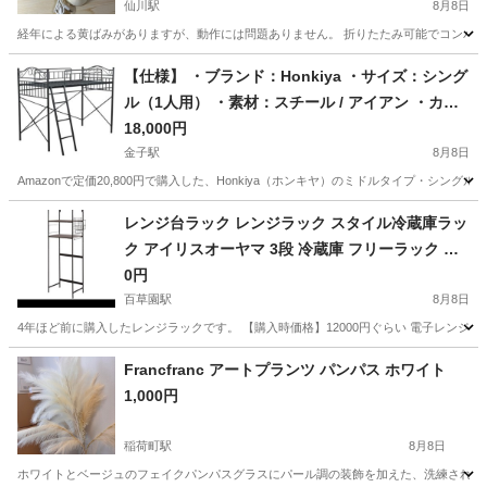
仙川駅
8月8日
経年による黄ばみがありますが、動作には問題ありません。 折りたたみ可能でコンパクトに
東京
調布市
仙川駅
照明器具
【仕様】 ・ブランド：Honkiya ・サイズ：シング
ル（1人用） ・素材：スチール / アイアン ・カラ
ー：ブラック
18,000円
金子駅
8月8日
Amazonで定価20,800円で購入した、Honkiya（ホンキヤ）のミドルタイプ・シ
東京
青梅市
金子駅
ベッド
アイアン
レンジ台ラック レンジラック スタイル冷蔵庫ラッ
ク アイリスオーヤマ 3段 冷蔵庫 フリーラック オ
ープンラック SRR-580
0円
百草園駅
8月8日
4年ほど前に購入したレンジラックです。 【購入時価格】12000円ぐらい 電子レンジ
東京
日野市
百草園駅
収納家具
ラック
Francfranc アートプランツ パンパス ホワイト
1,000円
稲荷町駅
8月8日
ホワイトとベージュのフェイクパンパスグラスにパール調の装飾を加えた、洗練された空間を演出