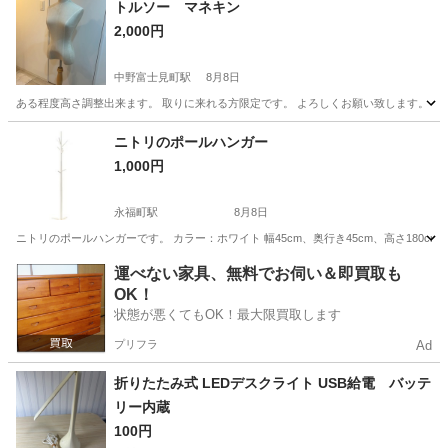
トルソー マネキン
2,000円
中野富士見町駅
8月8日
ある程度高さ調整出来ます。 取りに来れる方限定です。 よろしくお願い致します。
東京
中野区
中野富士見町駅
家具
マネキン
ニトリのポールハンガー
1,000円
永福町駅
8月8日
ニトリのポールハンガーです。 カラー：ホワイト 幅45cm、奥行き45cm、高さ180
東京
杉並区
永福町駅
収納家具
運べない家具、無料でお伺い＆即買取も
OK！
状態が悪くてもOK！最大限買取します
プリフラ
Ad
折りたたみ式 LEDデスクライト USB給電 バッテ
リー内蔵
100円