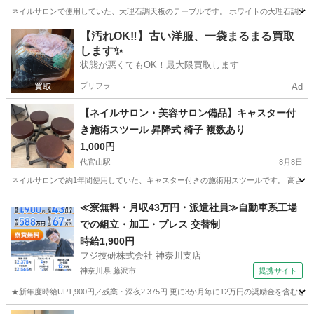
ネイルサロンで使用していた、大理石調天板のテーブルです。 ホワイトの大理石調天板
東京
渋谷区
代官山駅
テーブル
大理石
【汚れOK‼️】古い洋服、一袋まるまる買取
します✨
状態が悪くてもOK！最大限買取します
プリフラ
Ad
【ネイルサロン・美容サロン備品】キャスター付
き施術スツール 昇降式 椅子 複数あり
1,000円
代官山駅
8月8日
ネイルサロンで約1年間使用していた、キャスター付きの施術用スツールです。 高さ調
東京
渋谷区
代官山駅
椅子
ネイルサロン
≪寮無料・月収43万円・派遣社員≫自動車系工場
での組立・加工・プレス 交替制
時給1,900円
フジ技研株式会社 神奈川支店
神奈川県 藤沢市
提携サイト
★新年度時給UP1,900円／残業・深夜2,375円 更に3か月毎に12万円の奨励金を含む
神奈川
藤沢市
その他