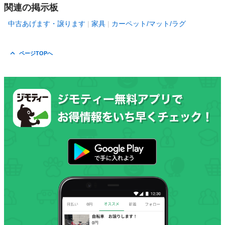
関連の掲示板
中古あげます・譲ります
家具
カーペット/マット/ラグ
ページTOPへ