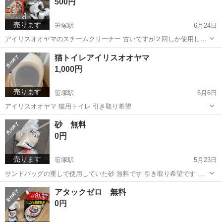
500円
売ります
笹塚駅
6月24日
アイリスオオヤマのスチームクリーナー 古いですが２回しか使用して
ません 引き取り希望です
東京
渋谷区
笹塚駅
生活家電
スチームクリーナー
猫トイレアイリスオオヤマ
1,000円
売ります
笹塚駅
6月6日
アイリスオオヤマ 猫用トイレ 引き取り希望
東京
渋谷区
笹塚駅
その他
トイレ
砂 無料
0円
売ります
笹塚駅
5月23日
サンドバッグの重しで使用していた砂 無料です 引き取り希望です 全
部でなく、一部でも大丈夫です
東京
渋谷区
笹塚駅
その他
無料
アタックゼロ 無料
0円