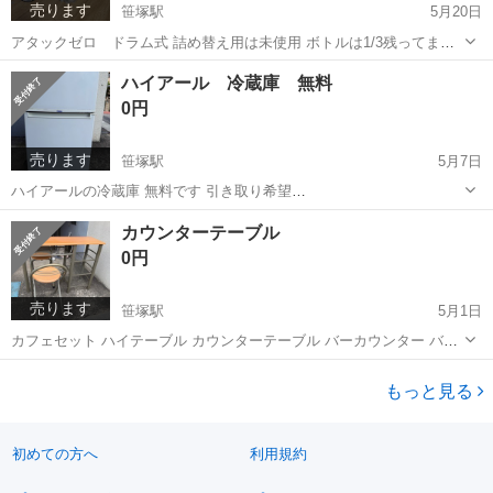
売ります
笹塚駅
5月20日
アタックゼロ ドラム式 詰め替え用は未使用 ボトルは1/3残ってます
引き取り希望です
東京
渋谷区
笹塚駅
洗濯用品
無料
ハイアール 冷蔵庫 無料
0円
売ります
笹塚駅
5月7日
ハイアールの冷蔵庫 無料です 引き取り希望
https://www.haier.com/jp/refrigerators/jr-n85a.shtml
東京
渋谷区
笹塚駅
キッチン家電
ハイアール
カウンターテーブル
0円
売ります
笹塚駅
5月1日
カフェセット ハイテーブル カウンターテーブル バーカウンター バー
テーブル イス チェア 椅子 折り畳み式 棚付 ■サイズ テーブル：
東京
渋谷区
笹塚駅
テーブル
カウンター
W120×D40×H88 チェア：W36×D43.5×H81 (SH58) 棚内寸 (...
もっと見る
初めての方へ
利用規約