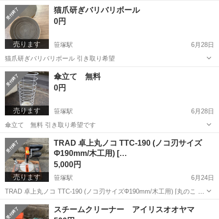
東京
渋谷区
笹塚駅
その他
オムツ
猫爪研ぎバリバリボール
0円
売ります
笹塚駅
6月28日
猫爪研ぎバリバリボール 引き取り希望
東京
渋谷区
笹塚駅
その他
ボール
傘立て 無料
0円
売ります
笹塚駅
6月28日
傘立て 無料 引き取り希望です
東京
渋谷区
笹塚駅
その他
無料
TRAD 卓上丸ノコ TTC-190 (ノコ刃サイズ
Φ190mm/木工用) […
5,000円
売ります
笹塚駅
6月24日
TRAD 卓上丸ノコ TTC-190 (ノコ刃サイズΦ190mm/木工用) [丸のこ 切
断機 卓上丸鋸 三共]
東京
渋谷区
笹塚駅
その他
上丸
スチームクリーナー アイリスオオヤマ
https://store.shopping.yahoo.co.jp/minatodenki/mt-0023...