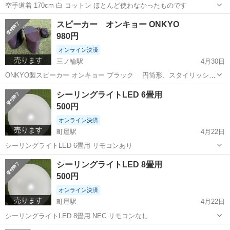
空手道着 170cm 白 コットン ほとんど使わなかったものです
東京
荒川区
三ノ輪駅
武道、格闘技
空手着
スピーカー オンキョー ONKYO
980円
オンライン決済
売ります
三ノ輪駅
4月30日
ONKYO製スピーカー オンキョー ブラック 円筒形、スタイリッシュ
なデザイン 電源アダプター、接続ケーブル付き オーディオコードもお
東京
荒川区
三ノ輪駅
オーディオ
オンキョー
シーリングライトLED 6畳用
付けします。
500円
オンライン決済
売ります
町屋駅
4月22日
シーリングライトLED 6畳用 リモコンあり
東京
荒川区
町屋駅
照明器具
シーリングライト
シーリングライトLED 8畳用
500円
オンライン決済
売ります
町屋駅
4月22日
シーリングライトLED 8畳用 NEC リモコンなし
東京
荒川区
町屋駅
照明器具
シーリングライト