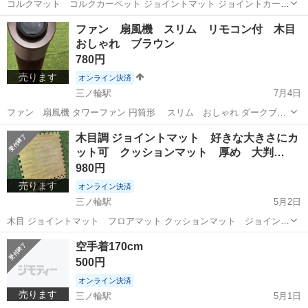
コルクマット コルクカーペット ジョイントマット ジョイントカーペ
ット 大判 45cm x 45cm 10枚 サイドパーツ 20枚 天然コルク 厚み
東京
荒川区
三ノ輪駅
カーペット/マット/ラグ
コルク
ファン 扇風機 スリム リモコン付 木目
8mm クッション性もある天然コルクのマットです。 ...
おしゃれ ブラウン
780円
売ります
オンライン決済
三ノ輪駅
7月4日
ファン 扇風機 タワーファン 円筒形 スリム おしゃれ ダークブラ
ウン木目 リモコン付き
東京
荒川区
三ノ輪駅
季節、空調家電
円筒
木目調 ジョイントマット 好きな大きさにカ
ット可 クッションマット 厚め 大判…
980円
売ります
オンライン決済
三ノ輪駅
5月2日
木目 ジョイントマット フロアマット クッションマット ジョイント
カーペット 大判 60cm x 60cm 10枚 サイドパーツ 18枚 厚み 極厚
東京
荒川区
三ノ輪駅
カーペット/マット/ラグ
空手着170cm
18mm おしゃれな木目調 インテリアにもよく馴染む木目調...
フロアマット
500円
オンライン決済
売ります
三ノ輪駅
5月1日