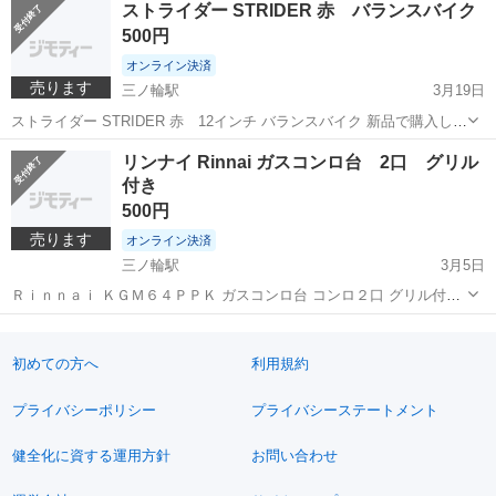
ストライダー STRIDER 赤 バランスバイク
500円
オンライン決済
売ります
三ノ輪駅
3月19日
ストライダー STRIDER 赤 12インチ バランスバイク 新品で購入し、
こども（1名）が愛用したものです。 箱とトリセツもあります。
東京
荒川区
三ノ輪駅
自転車
STRIDER
リンナイ Rinnai ガスコンロ台 2口 グリル
付き
500円
売ります
オンライン決済
三ノ輪駅
3月5日
Ｒｉｎｎａｉ ＫＧＭ６４ＰＰＫ ガスコンロ台 コンロ２口 グリル付き
ヨドバシカメラで購入、8年ほど使用。 色： 桜色 ※お渡し日につい
東京
千代田区
三ノ輪駅
キッチン家電
グリル
て 3/23～31の間でお願いできると幸いです。 商品機能説...
初めての方へ
利用規約
プライバシーポリシー
プライバシーステートメント
健全化に資する運用方針
お問い合わせ