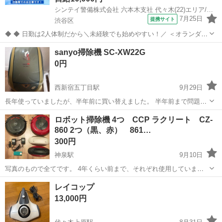
シンテイ警備株式会社 六本木支社 代々木(22)エリア/A3203200117
7月25日
提携サイト
渋谷区
◆ ◆ 日勤は2人体制だから＼未経験でも始めやすい！／ ＜オランダヒ
ルズ森タワーで施設警備をお任せ＞ 日勤のみ＆週3日～OKの自由シフ
東京
渋谷区
警備員
sanyo掃除機 SC-XW22G
ト制 プライベートとの両立もバッチリ！ アクセス抜群で通勤も楽チン
0円
です♪ ＼未経験ス...
西新宿五丁目駅
9月29日
長年使っていましたが、半年前に買い替えました。 半年前まで問題な
く使用しておりました。 西新宿五丁目駅まで取りに来てくれる方お願
東京
渋谷区
西新宿五丁目駅
生活家電
sanyo
ロボット掃除機 4つ CCP ラクリート CZ-
い申し上げます。
860 2つ（黒、赤） 861…
300円
神泉駅
9月10日
写真のもので全てです。 4年くらい前まで、それぞれ使用していまし
た。 バッテリー交換や、メンテナンスしながら、 使用していました
東京
渋谷区
神泉駅
生活家電
CCP
レイコップ
が、 １台新しいのが来たので、押し入れに眠っていました。 充電機
13,000円
（ACアダプタ...