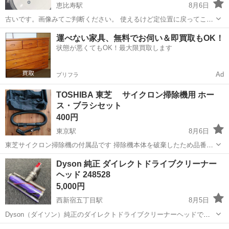
恵比寿駅
8月6日
古いです。画像みてご判断ください。 使えるけど定位置に戻ってこな
いことが増えた為、新しく購入したので処分したいとおもってます！
東京
渋谷区
恵比寿駅
生活家電
運べない家具、無料でお伺い＆即買取もOK！
もし欲しい人いればご連絡ください！ 月内処分予定
状態が悪くてもOK！最大限買取します
Ad
プリフラ
TOSHIBA 東芝 サイクロン掃除機用 ホー
ス・ブラシセット
400円
東京駅
8月6日
東芝サイクロン掃除機の付属品です 掃除機本体を破棄したため品番不
明 ◯ロングブラシ ○ホース 付属の収容バックに入れて保管していまし
東京
渋谷区
東京駅
生活家電
Dyson 純正 ダイレクトドライブクリーナー
た。 【情報】 ブランド：東芝 【状態】 傷などもなくキレイな状態
ヘッド 248528
です。 【付属品...
5,000円
西新宿五丁目駅
8月5日
Dyson（ダイソン）純正のダイレクトドライブクリーナーヘッドで
す。 2026年6月1日に未使用品を購入し、禁煙環境のオフィス（カーペ
東京
渋谷区
西新宿五丁目駅
生活家電