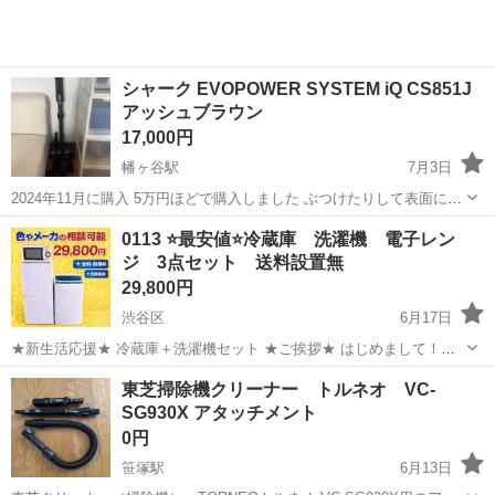
シャーク EVOPOWER SYSTEM iQ CS851J
アッシュブラウン
17,000円
幡ヶ谷駅
7月3日
2024年11月に購入 5万円ほどで購入しました ぶつけたりして表面に使
用感はありますが、そこまで多く使用していないので機能は何一つ問
東京
渋谷区
幡ヶ谷駅
生活家電
0113 ⭐️最安値⭐️冷蔵庫 洗濯機 電子レン
題ないです。 受け渡しは7月8日以降になります。
ジ 3点セット 送料設置無
29,800円
渋谷区
6月17日
★新生活応援★ 冷蔵庫＋洗濯機セット ★ご挨拶★ はじめまして！
【冷蔵庫・洗濯機セット専門店】です！ 年間 3000台以上販売実績 の
東京
渋谷区
生活家電
セット
東芝掃除機クリーナー トルネオ VC-
ある人気セットです。 新生活を始める ・学生さん ・社会人 ・単身赴
SG930X アタッチメント
任 ・カッ...
0円
笹塚駅
6月13日