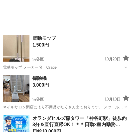
電動モップ
1,500円
渋谷区
10月20日
電動モップ メーカー名 Orage
東京
渋谷区
生活家電
モップ
掃除機
3,000円
渋谷区
10月10日
ネイルサロン閉店により不用品がたくさん出ております。 スツール等
も残っております。 恵比寿の店舗に13日までに取りに来ていただける
東京
渋谷区
生活家電
ネイルサロン
オランダヒルズ森タワー「神谷町駅」徒歩約
方でお願いできたら助かります。 どうぞよろしくお願いします。
3分＆直行直帰OK！＊＊日勤×室内勤務…
日給10,000円