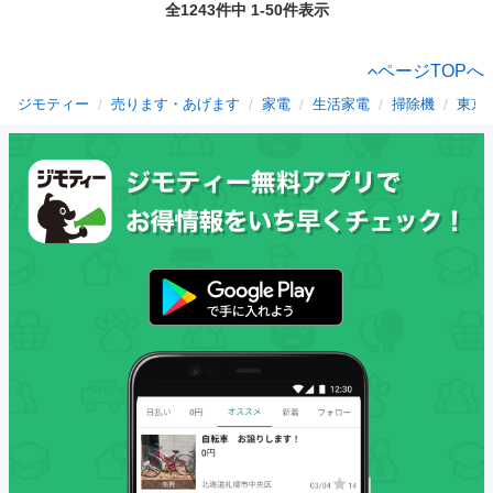
全1243件中 1-50件表示
ページTOPへ
ジモティー
売ります・あげます
家電
生活家電
掃除機
東京