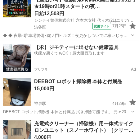
写真に写っているものが全てです） 【状態】使用に伴う小傷や多少の
★19時or21時スタートの夜…
汚れはありま...
日給12,503円
シンテイ警備株式会社 六本木支社 代々木(21)エリア/A3203200117
7月25日
提携サイト
渋谷区
◆ ◆ 夜勤×駐車場警備×虎ノ門ヒルズ！夜更かしついでに稼いじゃお
う☆ 虎ノ門ヒルズステーションタワーの駐車場で 誘導・案内などのシ
東京
渋谷区
警備員
【求】ジモティーに出せない健康器具
ンプル業務をお任せ！ 夜勤ならではの高日給だから 少ない勤務日数で
状態が悪くてもOK！最大限買取します
も効率的に稼げます！ ...
Ad
プリフラ
DEEBOT ロボット掃除機 本体と付属品
15,000円
神泉駅
4月29日
DEEBOT ロボット掃除機 本体と付属品 拭き掃除可能です。 元々20万
くらいするものです。 本来別途購入する備品と専用洗剤をそのままお
東京
渋谷区
神泉駅
生活家電
ロボット掃除機
充電式クリーナー（掃除機）用一体式サイク
つけします。 2年くらい使用しました！ かなり重く大きいです！
ロンユニット（スノーホワイト）［クリー…
4,000円