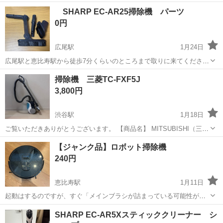
SHARP EC-AR25掃除機 パーツ
0円
広尾駅
1月24日
広尾駅と恵比寿駅から徒歩7分くらいのところまで取りに来てくださる
方に限ります。宜しくお願い致します。
東京
渋谷区
広尾駅
生活家電
SHARP
掃除機 三菱TC-FXF5J
3,800円
渋谷駅
1月18日
ご覧いただきありがとうございます。 【商品名】 MITSUBISHI（三
菱） 掃除機 TC-FXF5J-A 2017年製 質量3.6kg 【方式】 紙パック式 ※
東京
渋谷区
渋谷駅
生活家電
【ジャンク品】ロボット掃除機
写真に写っているものが全てになります。 【状態】 中古品・動...
240円
恵比寿駅
1月11日
起動はするのですが、すぐ「メインブラシが詰まっている可能性があ
ります」というメッセージで止まってしまいます。
東京
渋谷区
恵比寿駅
生活家電
ロボット掃除機
SHARP EC-AR5Xスティッククリーナー シ