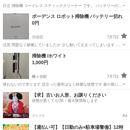
日立 掃除機 コードレス スティッククリーナー です。 バッテリーの性
能が落ちており、充電がうまくできる日とできない日があり、うまく
東京
渋谷区
笹塚駅
生活家電
クリーナー
ボーデンス ロボット掃除機 バッテリー切れ
できない日は使用しているとすぐ電池が切れてしまいます。 上記あら
0円
かじめご了承ください。 ...
渋谷区
7月7日
注意 問題なく稼働していましたが 少し動いて止まってしまいます バ
ッテリーの交換必要です 他も合わせてお引き取り大変助かります お早
東京
渋谷区
生活家電
ロボット掃除機
掃除機 /ホワイト
めお引き取り日程コメント合わせて 宜しくお願い致します
1,000円
幡ヶ谷駅
7月7日
使わないので売ります 目立った傷等はなく綺麗な状態です 家の前に置
いておくので、お金はポストに投函でお願いしたいです
東京
渋谷区
幡ヶ谷駅
生活家電
ホワイト
【求】古いお人形、お譲りください
状態が悪くてもOK！最大限買取します
Ad
プリフラ
【週払い可】【日勤のみ×駐車場警備】12時