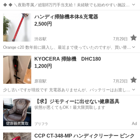
◆ ◆ ＼夜勤専属／総額8万円手当支給！未経験でも始めやすい施設警
備のお仕事 お仕事は20時～勤務出来るので Wワークなども両立しなが
東京
渋谷区
恵比寿駅
警備員
ハンディ掃除機本体&充電器
ら勤務も！ 月収27万円以上も可能♪ 安定収入で生活も安心です★ ＼未
2,500円
経験スタートで...
渋谷駅
7月29日
Orange c20 数年前に購入し、最近まで使っていたのですが、買い替え
たので出品します。 充電は新型より持ちが良かったです😂 丸っと洗
東京
渋谷区
渋谷駅
生活家電
KYOCERA 掃除機 DHC180
えるしすぐに中のゴミが捨てれるのも良かったです。 でもヘッドに髪
1,200円
の毛が絡まるので、定期...
原宿駅
7月23日
少し古いですが現役です 充電器ありませんが、バッテリーはお渡しし
ます
東京
渋谷区
原宿駅
生活家電
現役
【求】ジモティーに出せない健康器具
状態が悪くてもOK！最大限買取します
Ad
プリフラ
CCP CT-348-MP ハンディクリーナー ピンク