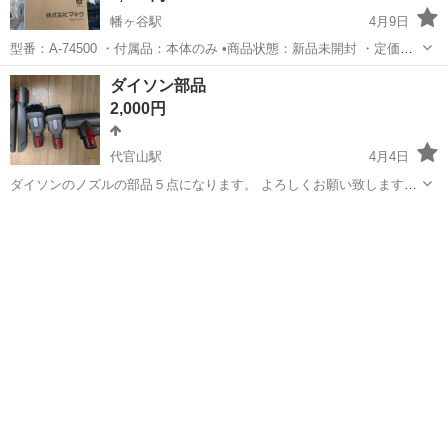
幡ヶ谷駅
4月9日
型番：A-74500 ・付属品：本体のみ •商品状態：新品未開封 ・定価
5,200円 -商品說明- クリーナー用アタッチメント交換用に購入しました
東京
渋谷区
幡ヶ谷駅
生活家電
クリーナー
ダイソン部品
が、使用している掃除機を対応していないものに買い替えてしまった
2,000円
ため出品致します。
代官山駅
4月4日
ダイソンのノズルの部品５点になります。 よろしくお願い致します。
神経質な方はご遠慮ください。
東京
渋谷区
代官山駅
生活家電
ダイソン