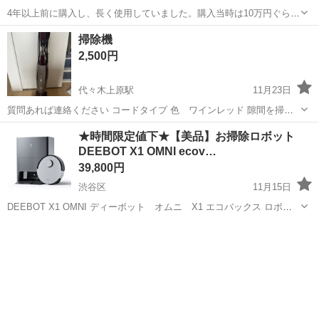
4年以上前に購入し、長く使用していました。購入当時は10万円ぐらい
の価格でした。それに加えて、去年は本体の交換で更に18700円を支払
東京
渋谷区
渋谷駅
生活家電
Dyson
掃除機
いました。 動作に全く問題ございません。 本体パーツを正式サポート
2,500円
経由で交換したことがあり...
代々木上原駅
11月23日
質問あれば連絡ください コードタイプ 色 ワインレッド 隙間を掃除
する細いノズル付き
東京
渋谷区
代々木上原駅
生活家電
★時間限定値下★【美品】お掃除ロボット
DEEBOT X1 OMNI ecov…
39,800円
渋谷区
11月15日
DEEBOT X1 OMNI ディーボット オムニ X1 エコバックス ロボッ
ト掃除機 自動ゴミ収集、自動モップ洗浄・乾燥機能の付いた上位モ
東京
渋谷区
生活家電
自動
デル。 後継機のX2 OMNIより大きいですが、センサーが当該機（X1）
の方...