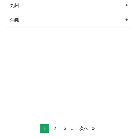
九州
沖縄
1
2
3
...
次へ