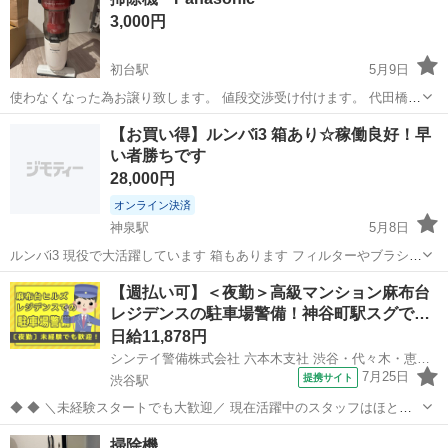
3,000円
初台駅
5月9日
使わなくなった為お譲り致します。 値段交渉受け付けます。 代田橋駅
近くに取りに来れる方限定です。 使用頻度が少なかった為綺麗です。
東京
渋谷区
初台駅
生活家電
Panasonic
【お買い得】ルンバi3 箱あり☆稼働良好！早
ゴミ捨ても簡単で使い勝手良い掃除機になります。 5/20頃引き渡し予
い者勝ちです
定です。 問い合わせが多...
28,000円
オンライン決済
神泉駅
5月8日
ルンバi3 現役で大活躍しています 箱もあります フィルターやブラシも
いくつか 予備が買ってあるのでおつけします スケジュール登録もでき
東京
渋谷区
神泉駅
生活家電
ルンバ
【週払い可】＜夜勤＞高級マンション麻布台
ます スマホに接続して状況を把握できます 毎日元気に働いてくれてい
レジデンスの駐車場警備！神谷町駅スグで…
ます 引っ越しで狭い...
日給11,878円
シンテイ警備株式会社 六本木支社 渋谷・代々木・恵比寿(24)エリア/A3203200117
7月25日
提携サイト
渋谷駅
◆ ◆ ＼未経験スタートでも大歓迎／ 現在活躍中のスタッフはほとん
どが未経験の方！ 20代～50歳の方が活躍しています♪ 研修制度がきっ
東京
渋谷区
渋谷駅
警備員
掃除機
ちり整っているから 警備についてもイチから学べます★ ＼入社祝い金