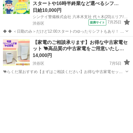
スタートや16時半終業など選べるシフ…
日給10,000円
シンテイ警備株式会社 六本木支社 代々木(20)エリア/A3203200117
7月25日
提携サイト
渋谷区
◆ ◆ ＜日勤のみ＞だけど12:00スタートのゆったりシフトもあり！ 4
パターンのシフトがあるから ライフスタイルに合わせて働ける♪ 虎ノ
東京
渋谷区
警備員
【家電のご相談承ります】お得な中古家電セ
門ヒルズ駅直結だから 雨でも濡れずに通勤できますよ！ ＼未経験スタ
ット 🐫高品質の中古家電をご用意いたし…
ートでも大歓迎...
14,000円
渋谷区
7月5日
🐫らくだ屋おすすめ【まずはご相談ください】お得な中古家電セット
🐫高品質の中古家電をご用意いたします 【激安中古家電セット選べる
東京
渋谷区
生活家電
取り付け
2～6点】 ※表示価格がセット価格ではありません、配送する際の最低
商品価格となります...