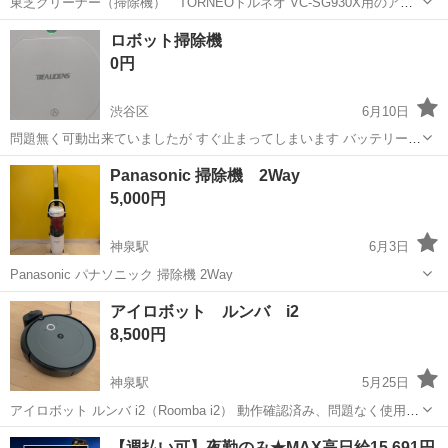
東芝クリーナー（掃除機） TORNEOトルネオ VC-SG930X用のアタ
ッチメント（付属品）です 未使用です 延長蛇腹 伸縮ノズル 布用ブラ
東京
渋谷区
笹塚駅
生活家電
ロボット掃除機
シ トルネオの別機種にも付く場合がありますが、保証はしません 自宅
0円
近くのコイ...
渋谷区
6月10日
問題無く可動出来ていましたが すぐ止まってしまいます バッテリー交
換必要かと思います それでも宜しければ宜しくお願い致します 他も合
東京
渋谷区
生活家電
ロボット掃除機
Panasonic 掃除機 2Way
わせてお引き取り大変助かります お早めお引き取り日程コメント 合わ
5,000円
せて宜しくお願い致します
神泉駅
6月3日
Panasonic パナソニック 掃除機 2Way
東京
渋谷区
神泉駅
生活家電
アイロボット ルンバ i2
8,500円
神泉駅
5月25日
アイロボット ルンバ i2（Roomba i2） 動作確認済み、問題なく使用で
きます。簡易清掃済みです。 【内容】・本体・充電ドック（付属品は
東京
渋谷区
神泉駅
生活家電
アイロボット
【週払い可】夜勤のみ★MAX高日給15,691円