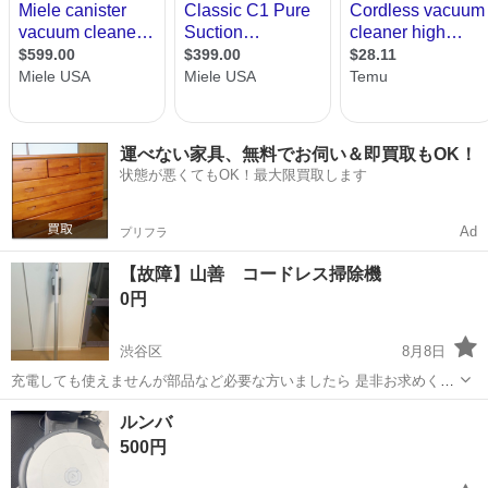
運べない家具、無料でお伺い＆即買取もOK！
状態が悪くてもOK！最大限買取します
Ad
プリフラ
【故障】山善 コードレス掃除機
0円
渋谷区
8月8日
充電しても使えませんが部品など必要な方いましたら 是非お求めくだ
さい。 ※必要でしたら充電器もお付けいたします。
東京
渋谷区
生活家電
ルンバ
500円