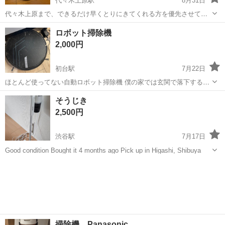
代々木上原駅
8月31日
代々木上原まで、できるだけ早くとりにきてくれる方を優先させてい
ただきます。 よろしくおねがいします。
東京
渋谷区
代々木上原駅
生活家電
レイコップ
ロボット掃除機
2,000円
初台駅
7月22日
ほとんど使ってない自動ロボット掃除機 僕の家では玄関で落下するの
で売ります 連絡マメな方のみ
東京
渋谷区
初台駅
生活家電
ロボット掃除機
そうじき
2,500円
渋谷駅
7月17日
Good condition Bought it 4 months ago Pick up in Higashi, Shibuya
東京
渋谷区
渋谷駅
生活家電
掃除機 Panasonic