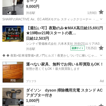
ャープ
9,000円
渋谷駅
1月9日
SHARPのRACTIVE Air、EC-AR5Xモデル スティッククリーナー ・充
電器付き ・替えのバッテリーあり 写真にあるものが全てとなります。
東京
渋谷区
渋谷駅
生活家電
SHARP
【週払い可】夜勤のみ★MAX高日給15,691円
※４年使用し、動作確認もしております。 ・中古品のためご了承の
★19時or21時スタートの夜…
上...
日給12,503円
シンテイ警備株式会社 六本木支社 渋谷(21)エリア/A3203200117
7月25日
提携サイト
渋谷駅
◆ ◆ 夜勤×駐車場警備×虎ノ門ヒルズ！夜更かしついでに稼いじゃお
う☆ 虎ノ門ヒルズステーションタワーの駐車場で 誘導・案内などのシ
東京
渋谷区
渋谷駅
警備員
運べない家具、無料でお伺い＆即買取もOK！
ンプル業務をお任せ！ 夜勤ならではの高日給だから 少ない勤務日数で
状態が悪くてもOK！最大限買取します
も効率的に稼げます！ ...
Ad
プリフラ
ダイソン dyson 掃除機用充電 スタンド AC
アダプター付き
1,000円