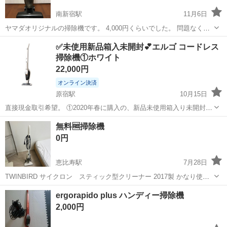
南新宿駅
11月6日
ヤマダオリジナルの掃除機です。 4,000円くらいでした。 問題なく使
用できますが、使ってなかったので 出品いたします。
東京
渋谷区
南新宿駅
生活家電
ヤマダ
✅未使用新品箱入未開封💕エルゴ コードレス
掃除機①ホワイト
22,000円
オンライン決済
原宿駅
10月15日
直接現金取引希望。 ①2020年春に購入の、新品未使用箱入り未開封の
ままのエルゴです。定価は約29,800円位です。 購入して配送されたま
東京
渋谷区
原宿駅
生活家電
エルゴ
無料🆓掃除機
まの状態で保管していました。 あまりに箱が厳重に梱包されていたの
0円
で、開けるのが大変で...
恵比寿駅
7月28日
TWINBIRD サイクロン スティック型クリーナー 2017製 かなり使用
感あり、中のフィルター等しっかりと掃除しきれない部分があります
東京
渋谷区
恵比寿駅
生活家電
TWINBIRD
ergorapido plus ハンディー掃除機
ので、無料でお譲りいたします。
2,000円