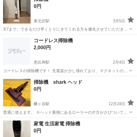
0円
総額5万円／支...
東北沢駅
3月5日
3/7まで、できるだけ早くとりにきてくれる方を優先させていただきま
す。 よろしくおねがいします。
東京
渋谷区
東北沢駅
生活家電
コードレス掃除機
2,000円
恵比寿駅
2月4日
コードレスの掃除機です！ 充電器が少し壊れており、マグネットのみ
で引っ付きます。
東京
渋谷区
恵比寿駅
生活家電
マグネット
掃除機 shark ヘッド
0円
幡ヶ谷駅
12月24日
普通に使えます。 ※ヘッド裏側にあるローラーの片方がさびついてお
り、回りが渋いです。 幡ヶ谷駅周辺でお渡しします。
東京
渋谷区
幡ヶ谷駅
生活家電
ローラー
家電 生活家電 掃除機
0円