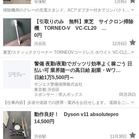
笹塚駅
1月8日
掃除機用のグレーの充電スタンド、ACアダプター付きでコンパクト設
計。 - タイプ: 掃除機用充電スタンド - カラー: グレー - 付属品: ACア
東京
渋谷区
笹塚駅
生活家電
ACアダプター
【引取りのみ 無料】東芝 サイクロン掃除
ダプター、ケーブル - 互換性: 特定の掃除機モデル用 - サ...
機 TORNEO-V VC-CL20 …
0円
渋谷区
12月6日
東芝/スティッククリーナー TORNEOVコードレス ホワイト VC-CL20-
W トルネオ ヴイ コードレス VC-CL20 東芝 TORNEO-V VC-CL20
東京
渋谷区
生活家電
東芝
警備 夜勤/夜勤でガッツリ効率よく稼ごう 日
延長管 中間パイプのみです 新品購入後、1日し...
払い可 業界随一の高日給 副業・Wワ…
日給1万5,500円～
サンエス警備保障株式会社
東京都 渋谷区
スポンサー：求人ボックス
05月26日
【仕事内容】歩道や道路での誘導・案内をお任せします。 道路をご利
用される車両や歩行者の方が安全に安心して通行するために適切に誘
アルバイト・パート
動作良好！ Dyson v11 absolutepro
導してください。 勤務地へは直行直帰OKです! <未経験でも安心!!> 丁
14,500円
寧な研修20hで基本的な知識を...
渋谷駅
11月30日