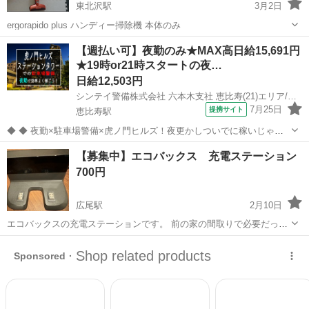
東北沢駅
3月2日
ergorapido plus ハンディー掃除機 本体のみ
東京
渋谷区
東北沢駅
生活家電
plus
【週払い可】夜勤のみ★MAX高日給15,691円
★19時or21時スタートの夜…
日給12,503円
シンテイ警備株式会社 六本木支社 恵比寿(21)エリア/A3203200117
7月25日
提携サイト
恵比寿駅
◆ ◆ 夜勤×駐車場警備×虎ノ門ヒルズ！夜更かしついでに稼いじゃお
う☆ 虎ノ門ヒルズステーションタワーの駐車場で 誘導・案内などのシ
東京
渋谷区
恵比寿駅
警備員
【募集中】エコバックス 充電ステーション
ンプル業務をお任せ！ 夜勤ならではの高日給だから 少ない勤務日数で
700円
も効率的に稼げます！ ...
広尾駅
2月10日
エコバックスの充電ステーションです。 前の家の間取りで必要だった
ため購入しましたが、引越しに際して不要になったためお譲りしま
東京
渋谷区
広尾駅
生活家電
譲り
す。 使用期間は、半年ほどです。 多少の傷はありますが、動作に問題
はありません。 広尾駅・六本木駅...