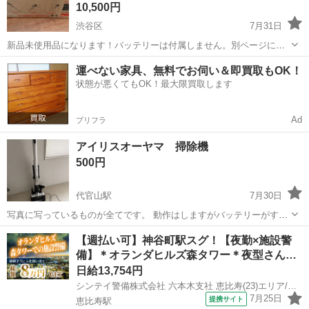
10,500円
渋谷区
7月31日
新品未使用品になります！バッテリーは付属しません。別ページにて
バッテリー、充電器も販売しておりますのでまとめてでのご購入であ
東京
渋谷区
生活家電
運べない家具、無料でお伺い＆即買取もOK！
れば多少のお値引きは可能です。 ブランド Makita(マキタ) 特徴 軽量
状態が悪くてもOK！最大限買取します
フィルタータイプ カ...
Ad
プリフラ
アイリスオーヤマ 掃除機
500円
代官山駅
7月30日
写真に写っているものが全てです。 動作はしますがバッテリーがすぐ
切れるのでジャンク扱いでお願いします。 *2枚目の写真の物もありま
東京
渋谷区
代官山駅
生活家電
【週払い可】神谷町駅スグ！【夜勤×施設警
したのでおつけします。ダストモップは折れてしまってますが接着剤
備】＊オランダヒルズ森タワー＊夜型さん…
などでくっつけたら使えると思います。
日給13,754円
シンテイ警備株式会社 六本木支社 恵比寿(23)エリア/A3203200117
7月25日
提携サイト
恵比寿駅