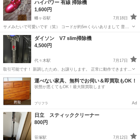
ハイパワー 有線 掃除機
1,600円
幡ヶ谷駅
7月18日
サメみたいで可愛いです（笑） コードが約5mくらいありまして 普通
ではないくらい長いので、めちゃくちゃ便利でした。 コンセントが多
東京
渋谷区
幡ヶ谷駅
生活家電
ダイソン V7 slim掃除機
い場所や、車の車内などに便利です。 ハイパワーでこの大きさと思え
4,500円
ないほど吸引力がとても高...
代々木駅
7月17日
取引可能です！ 新調したため、お譲りします。 正常に動作できます。
スタンド、充電器、ノズル2つ 平日9:00-18:00に引き受けできる方のみ
東京
渋谷区
代々木駅
生活家電
運べない家具、無料でお伺い＆即買取もOK！
お願いします。
状態が悪くてもOK！最大限買取します
Ad
プリフラ
日立 スティッククリーナー
800円
笹塚駅
7月12日