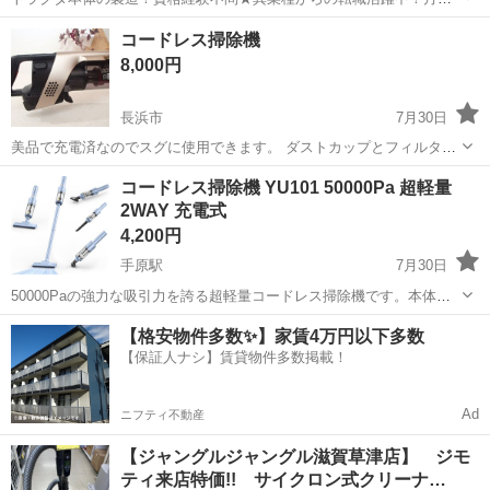
例29万円以上！生活支援物資事前対応可◎即日入寮OK！寮費はずっと
大阪
堺市
石津川駅
その他
コードレス掃除機
無料＆備品付き1R寮完備！赴任旅費会社負担！工場まで無料送迎あり
8,000円
◎《大阪府堺市》 人気の工場の...
長浜市
7月30日
美品で充電済なのでスグに使用できます。 ダストカップとフィルター
もキレイです。 吸引力ＯＫです。パワー回転ブラシ付。 動作音は静か
滋賀
長浜市
生活家電
コードレス掃除機 YU101 50000Pa 超軽量
と思います。軽量1.2kg 軽いので楽です。 付属品：充電器、電池18V
2WAY 充電式
１個、スタンド...
4,200円
手原駅
7月30日
50000Paの強力な吸引力を誇る超軽量コードレス掃除機です。本体重
量約0.5kgと非常に軽量で、片手でも楽にお掃除いただけます。スティ
滋賀
栗東市
手原駅
生活家電
【格安物件多数✨】家賃4万円以下多数
ック・ハンディの2WAY仕様で、家具の下や隙間、車内まで幅広く活
【保証人ナシ】賃貸物件多数掲載！
躍します。 【主な特徴...
Ad
ニフティ不動産
【ジャングルジャングル滋賀草津店】 ジモ
ティ来店特価!! サイクロン式クリーナ…