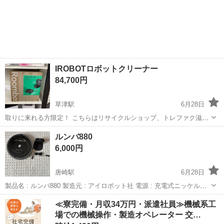
IROBOTロボットクリーナー
84,700円
草津駅
6月28日
取りに来れる方限定！ こちらはリサイクルショップ、トレファク滋賀
草津店からの出品です ●商品情報 アイテム名：ロボットクリーナー メ
滋賀
草津市
草津駅
生活家電
ルンバ880
ーカー：iRobot 型番：N185060 年式：2025年製 状態：中古品の為
6,000円
細々傷があり...
唐崎駅
6月28日
製品名 : ルンバ880 製造元 : アイロボット社 電源 : 充電式ニッケル水
素電池 入力 : AC100V 50/60Hz 本体サイズ : 最大幅 353mm × 高さ
滋賀
大津市
唐崎駅
生活家電
≪寮完備・月収34万円・派遣社員≫機械系工
92mm 本体重量 : 3.8kg(バッテリー含む...
場での機械操作・製造オペレーター 交…