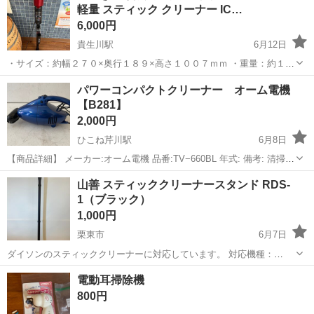
軽量 スティック クリーナー IC…
6,000円
貴生川駅
6月12日
・サイズ：約幅２７０×奥行１８９×高さ１００７ｍｍ ・重量：約１．
９ｋｇ ・タンク容量（集じん）：約０.３Ｌ ・付属品は画像の物のみ
滋賀
甲賀市
貴生川駅
生活家電
クリーナー
パワーコンパクトクリーナー オーム電機
になります。 ・定価：￥14,267 (税込) 【注意事項】 ◆画像が商品
【B281】
の...
2,000円
ひこね芹川駅
6月8日
【商品詳細】 メーカー:オーム電機 品番:TV−660BL 年式: 備考: 清掃済
み、通電確認済みの中古品です。 - - - リユースショップ スリーアール
滋賀
彦根市
ひこね芹川駅
生活家電
オーム電機
山善 スティッククリーナースタンド RDS-
から皆様へ - - - ご覧いただきありがとうございます。...
1（ブラック）
1,000円
栗東市
6月7日
ダイソンのスティッククリーナーに対応しています。 対応機種：
DC30、DC31、DC34、DC35、DC43、DC45、DC61、DC62、DC74、
滋賀
栗東市
生活家電
電動耳掃除機
V6シリーズ、V7シリーズ、V8シリーズ、V10シリーズ。 外...
800円