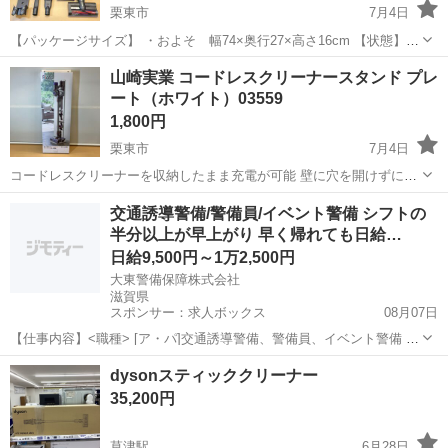
栗東市
7月4日
【パッケージサイズ】 ・およそ 幅74×奥行27×高さ16cm 【状態】
・ジャンク品 バッテリーエラー（赤ランプ点滅）により動作しませ
滋賀
栗東市
生活家電
山崎実業 コードレスクリーナースタンド プレ
ん。 バッテリーを交換すれば動くのかどうかは不明です。...
ート（ホワイト）03559
1,800円
栗東市
7月4日
コードレスクリーナーを収納したまま充電が可能 壁に穴を開けずにコ
ードレスクリーナーを収納できるクリーナースタンド。ダイソン製コ
滋賀
栗東市
生活家電
交通誘導警備/警備員/イベント警備 シフトの
ードレスハンディークリーナー用スリムスタンドです。クリーナーツ
半分以上が早上がり 早く帰れても日給…
ールを一括収納できます。 ...
日給9,500円～1万2,500円
大東警備保障株式会社
滋賀県
スポンサー：求人ボックス
08月07日
【仕事内容】<職種> [ア・パ]交通誘導警備、警備員、イベント警備 <
雇用形態> アルバイト・パート <給与> [ア・パ]日給9,500円～12,500
アルバイト・パート
dysonスティッククリーナー
円 交通費:一部支給 一律500円支給 日給保障あり 週払いOK 日払い
35,200円
OK...
草津駅
6月28日