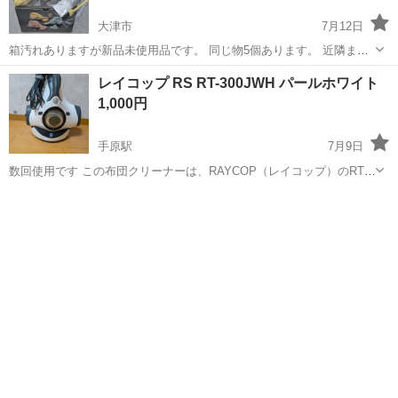
大津市
7月12日
箱汚れありますが新品未使用品です。 同じ物5個あります。 近隣まで
取りに来てくださる方にお譲りします 出品中のすべての物が自宅にあ
滋賀
大津市
生活家電
レイコップ RS RT-300JWH パールホワイト
るわけではありませんので気になるものが複数ある方は早めにご連絡
1,000円
お願いします。 実物を見てキャ...
手原駅
7月9日
数回使用です この布団クリーナーは、RAYCOP（レイコップ）のRT-
300JWH（または類似のRSシリーズ）モデルで、パールホワイトカラ
滋賀
栗東市
手原駅
生活家電
ーのものです。0.3μmの粒子を99.9%逃さないHEPAフィルターを搭載
してお...