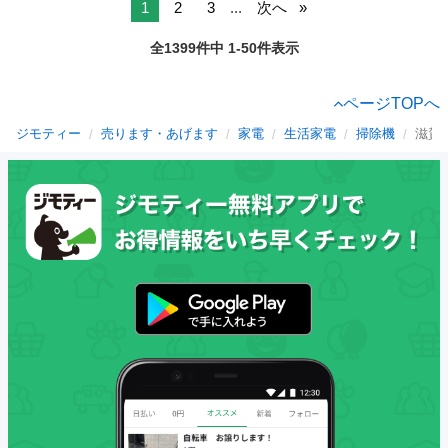
1
2
3
...
次へ
全1399件中 1-50件表示
ページTOPへ
ジモティー
売ります・あげます
家電
生活家電
掃除機
滋賀