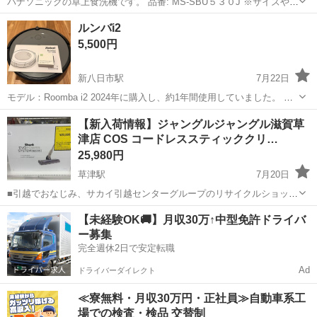
パナソニックの卓上食洗機です。 品番: MS-SBU５３０J ※サイズや仕
様は上記の公式の情報をご参照くださいませ。
滋賀
守山市
生活家電
ルンバi2
https://panasonic.jp/soji/products/MC-SBU530J.ht...
5,500円
新八日市駅
7月22日
モデル：Roomba i2 2024年に購入し、約1年間使用していました。 ペ
ットの部屋で使用していたものになります。 出品前に自分で分解し、
滋賀
東近江市
新八日市駅
生活家電
【新入荷情報】ジャングルジャングル滋賀草
できる範囲で清掃しましたが、素人による清掃のため、細かい汚れや
津店 COS コードレススティッククリ…
ほこりなど取り...
25,980円
草津駅
7月20日
■引越でおなじみ、サカイ引越センターグループのリサイクルショップ
です！ 「ジャングルジャングル滋賀草津店です」 営業時間は平日11時
滋賀
草津市
草津駅
生活家電
ジャングル
【未経験OK🚚】月収30万↑中型免許ドライバ
～20時, 土曜・日曜・祝日は10時～20時です。 ★住所：滋賀県草津市
ー募集
若竹町10-...
完全週休2日で安定転職
Ad
ドライバーダイレクト
≪寮無料・月収30万円・正社員≫自動車系工
場での検査・検品 交替制