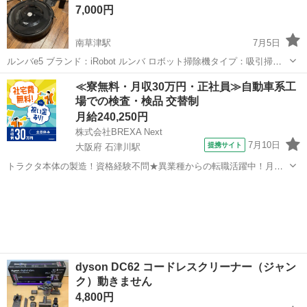
7,000円
南草津駅
7月5日
ルンバe5 ブランド：iRobot ルンバ ロボット掃除機タイプ：吸引掃除
機タイプ 重量（kg）：4.0 kg ロボット掃除機機能：アプリ連携 自動
滋賀
草津市
南草津駅
生活家電
≪寮無料・月収30万円・正社員≫自動車系工
充電 スケジュール設定 段差乗り越え バーチャルウォール 幅（mm...
場での検査・検品 交替制
月給240,250円
株式会社BREXA Next
7月10日
提携サイト
大阪府 石津川駅
トラクタ本体の製造！資格経験不問★異業種からの転職活躍中！月収
例29万円以上！生活支援物資事前対応可◎即日入寮OK！寮費はずっと
大阪
堺市
石津川駅
その他
無料＆備品付き1R寮完備！赴任旅費会社負担！工場まで無料送迎あり
◎《大阪府堺市》 人気の工場の...
dyson DC62 コードレスクリーナー（ジャン
ク）動きません
4,800円