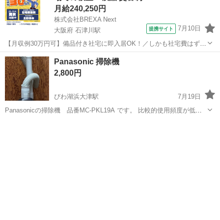
月給240,250円
株式会社BREXA Next
7月10日
提携サイト
大阪府 石津川駅
【月収例30万円可】備品付き社宅に即入居OK！／しかも社宅費はずっ
と無料♪／トラクタ本体の製造／資格経験不問★異業種からの転職活躍
大阪
堺市
石津川駅
その他
Panasonic 掃除機
中！／赴任旅費会社負担／工場まで無料送迎あり◎《大阪府堺市》 人
2,800円
気の工場のお仕事 ◇トラクタ...
びわ湖浜大津駅
7月19日
Panasonicの掃除機 品番MC-PKL19A です。 比較的使用頻度が低か
ったため綺麗な方だと思います。 紙パック装着後、蓋が閉まりにくい
滋賀
大津市
びわ湖浜大津駅
生活家電
Panasonic
ときには可動する弁を押しながら閉めてください。 先端のブラシ等、
簡単に汚れ、ホコ...