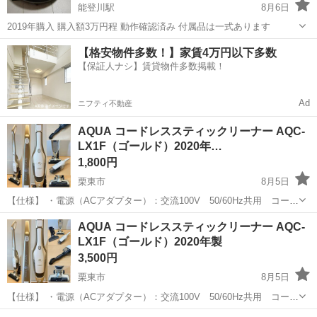
能登川駅
8月6日
2019年購入 購入額3万円程 動作確認済み 付属品は一式あります
滋賀
東近江市
能登川駅
生活家電
【格安物件多数！】家賃4万円以下多数
【保証人ナシ】賃貸物件多数掲載！
Ad
ニフティ不動産
AQUA コードレススティックリーナー AQC-
LX1F（ゴールド）2020年…
1,800円
栗東市
8月5日
【仕様】 ・電源（ACアダプター）：交流100V 50/60Hz共用 コード
長さ 約1.8m ・消費電力：約15W（本体充電時） ・電源方式：充電
滋賀
栗東市
生活家電
ブラシ
AQUA コードレススティックリーナー AQC-
式（バッテリー：リチウムイオン電池 25.2V） ・充電時間：約4...
LX1F（ゴールド）2020年製
3,500円
栗東市
8月5日
【仕様】 ・電源（ACアダプター）：交流100V 50/60Hz共用 コード
長さ 約1.8m ・消費電力：約15W（本体充電時） ・電源方式：充電
滋賀
栗東市
生活家電