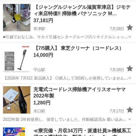
です！ 「ジャングルジャングル滋賀草津店です」 営業時間は平日11時
滋賀
草津市
草津駅
生活家電
ジャングル
【ジャングルジャングル滋賀草津店】ジモテ
～20時, 土曜・日曜・祝日は10時～20時です。 ★住所：滋賀県草津市
ィ来店特価‼ 掃除機 パナソニック M…
若竹町10-...
37,181円
草津駅
7月18日
■引越でおなじみ、サカイ引越センターグループのリサイクルショップ
です！ 「ジャングルジャングル滋賀草津店です」 営業時間は平日11時
滋賀
草津市
草津駅
生活家電
ジャングル
【7/5購入】 東芝クリーナ（コードレス）
～20時・土曜・日曜・祝日は10時～20時です。 ★住所：滋賀県草津市
14,000円
若竹町10-34...
守山駅
7月18日
【2026年 7月5日 新品購入】 ◎購入して3回程しか使用していません。
◎清掃済み 【仕様】 ■充電式（バッテリー:リチウムイオン） ■標準質
滋賀
栗東市
守山駅
生活家電
東芝
充電式コードレス掃除機アイリスオーヤマ
量 1,2kg ■連続運転時間 満充電 標準 : ...
2022年製
1,280円
水口駅
7月17日
2022年製 2年程使用し、保管していました。作動確認済み 吸い込み弱
いです。 取扱説明書、充電コードあり 【希望取引場所】ローソン水口
滋賀
甲賀市
水口駅
生活家電
アイリスオーヤマ
≪寮完備・月収34万円・派遣社員≫機械系工
今郷店の前 【希望取引日時】ご希望のの日程に対応させて頂きます。