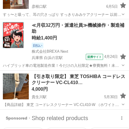
彦根口駅
6月5日
すぅ〜と吸って、耳の穴さっぱり すっきりみみケアクリーナー 以前使
用していました。 大人用ノズル、子ども用ノズルそろってます。 出品
滋賀
彦根市
彦根口駅
生活家電
耳垢
≪月収32万円・派遣社員≫機械操作・製造補
に際し洗浄しました。動作確認済み カサカサ耳垢の方向きです 耳掃除
助
嫌いの方、ベビー、子ども...
時給1,400円
日払い
株式会社BREXA Next
4月24日
提携サイト
兵庫県 白浜の宮駅
ハイブリッド車の電池製造作業！今だけの入社限定★寮費無料！未経
験活躍中★20～50代の男性活躍中！安定企業で長期で働きたい方オス
兵庫
姫路市
白浜の宮駅
その他
【引き取り限定】 東芝 TOSHIBA コードレス
スメ！年間休日130日！正社員登用制度あり！マイカー通勤OK！ワン
クリーナー VC-CL410…
ルーム寮完備！《兵庫県姫路市》...
4,000円
貴生川駅
5月30日
【商品詳細】 東芝 コードレスクリーナー VC-CL410-W （ホワイト）
ブランド：TOSHIBA トルネオ 形状：スタンド(スティック)型 ハンデ
滋賀
甲賀市
貴生川駅
生活家電
ホワイト
ィ型 集じん方式：サイクロン式 ヘッド種類：モーター式(自走式...