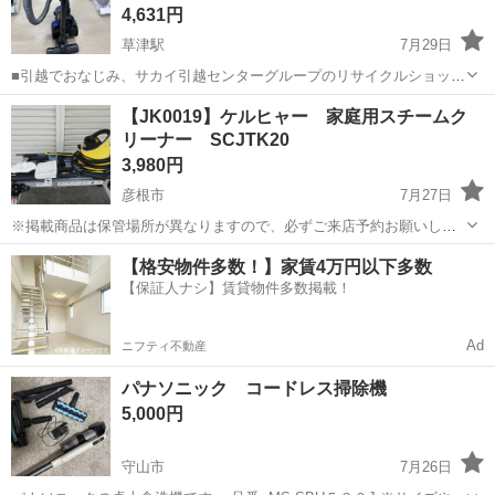
4,631円
草津駅
7月29日
■引越でおなじみ、サカイ引越センターグループのリサイクルショップ
です！ 「ジャングルジャングル滋賀草津店です」 営業時間は平日11時
滋賀
草津市
草津駅
生活家電
ジャングル
【JK0019】ケルヒャー 家庭用スチームク
～20時, 土曜・日曜・祝日は10時～20時です。 ★住所：滋賀県草津市
リーナー SCJTK20
若竹町10-...
3,980円
彦根市
7月27日
※掲載商品は保管場所が異なりますので、必ずご来店予約お願いしま
す。 ★お持ち帰り特価★ お持ち帰り特価につき無料配送サービスの対
滋賀
彦根市
生活家電
【格安物件多数！】家賃4万円以下多数
象外です。 ■清掃済みです■ 数回使っただけの美品です。説明書あり
【保証人ナシ】賃貸物件多数掲載！
ます。 ...
Ad
ニフティ不動産
パナソニック コードレス掃除機
5,000円
守山市
7月26日