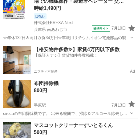
場での機械操作・製造オペレーター 交…
上記の条件に合...
時給1,490円
日払い
株式会社BREXA Next
7月10日
提携サイト
兵庫県 南あわじ市
☆年休132日＆高月収例34万円☆車載用リチウムイオン電池部品の製造
／4勤2休でオフも充実♪／家具・家電付き社宅あり＆前払いで生活支援
兵庫
南あわじ市
その他
【格安物件多数✨】家賃4万円以下多数
物資が受け取れる◎／20〜40代男女活躍中！ 車載用リチウムイオン電
【保証人ナシ】賃貸物件多数掲載！
池部品の製造 車載用...
Ad
ニフティ不動産
布団掃除機
800円
手原駅
7月13日
sirocaの布団掃除機です。 出来る範囲で、掃除＆アルコール除去して
います。
滋賀
栗東市
手原駅
生活家電
アルコール
マスコットクリーナーすいとるくん
500円