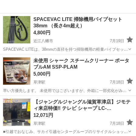
SPACEVAC LITE 掃除機用パイプセット
38mm （長さ4m超え）
4,800円
近江八幡市
7月19日
SPACEVAC LITEは、38mmの直径を持つ掃除機用の軽量パイプセット
です。 掃除機への接続は接続口が450mm径であれば取り付け可能で
滋賀
近江八幡市
生活家電
パイプ
未使用 シャーク スチームクリーナー ポータ
す。 パイプ4本を繋げると超ロング（約4m）になるにも関わらずカー
ブルAM SSP-PLAM
ボンファイバーで...
5,000円
草津駅
7月18日
早い方優先します。 未使用ではございますが、外箱に一部劣化がみら
れます。 中古品をご理解の上ご購入宜しくお願い致します。
滋賀
栗東市
草津駅
生活家電
シャーク
【ジャングルジャングル滋賀草津店】ジモテ
ィ来店特価‼ テレビ シャープ LC-…
12,071円
草津駅
7月18日
■引越でおなじみ、サカイ引越センターグループのリサイクルショップ