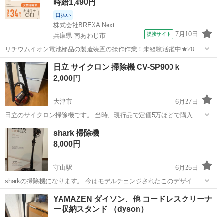
時給1,490円
日払い
株式会社BREXA Next
7月10日
提携サイト
兵庫県 南あわじ市
リチウムイオン電池部品の製造装置の操作作業！未経験活躍中★20～
50代の男性活躍中！嬉しい時給1,490円！生活支援物資事前対応可◎ワ
兵庫
南あわじ市
その他
日立 サイクロン 掃除機 CV-SP900ｋ
ンルーム寮完備！赴任旅費会社負担！正社員登用制度あり◎《兵庫県
2,000円
南あわじ市》 人気の工場の...
大津市
6月27日
日立のサイクロン掃除機です。 当時、現行品で定価5万ほどで購入し
ました。 ヘッドの自走してくれる機能が潰れてます。 暗所でライトが
滋賀
大津市
生活家電
shark 掃除機
つく機能が潰れてます。 ホースの上の根元部分が破れてビニールテー
8,000円
プで補習し...
守山駅
6月25日
sharkの掃除機になります。 今はモデルチェンジされたこのデザイン
の販売は終了していると思います。 付属品は使用していないものばか
滋賀
守山市
守山駅
生活家電
バッテリー
YAMAZEN ダイソン、他 コードレスクリーナ
りです。 まだ使えますが新しいものを購入した為お譲り致します。 バ
ー収納スタンド （dyson）
ッテリーは二つあります。 ...