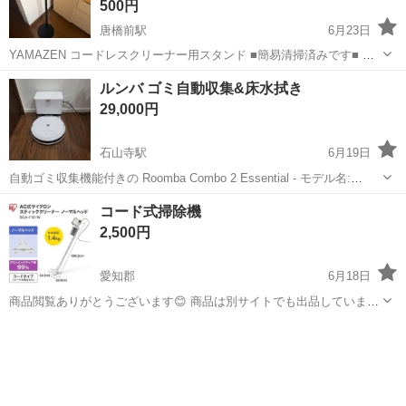
500円
唐橋前駅
6月23日
YAMAZEN コードレスクリーナー用スタンド ■簡易清掃済みです■ 主
にダイソン用のスティッククリーナー収納スタンドです。 多少の使用
滋賀
大津市
唐橋前駅
生活家電
ダイソン
ルンバ ゴミ自動収集&床水拭き
感はありますが目立つような傷や歪みなどはありませんのでまだまだ
29,000円
使用可能です。
石山寺駅
6月19日
自動ゴミ収集機能付きの Roomba Combo 2 Essential - モデル名:
Roomba Combo 2 Essential - 機能: + AutoEmpty - ブランド: iRobot 床
滋賀
大津市
石山寺駅
生活家電
コード式掃除機
水拭きもでき...
2,500円
愛知郡
6月18日
商品閲覧ありがとうございます😊 商品は別サイトでも出品しています
ので、決まった時点で掲載終了となります。 ◯商品説明◯ 投稿写真に
滋賀
愛知郡
生活家電
コード
写っている商品になります。 コード式の掃除機になります。 ⭐︎キャン
ペーン⭐︎ ...