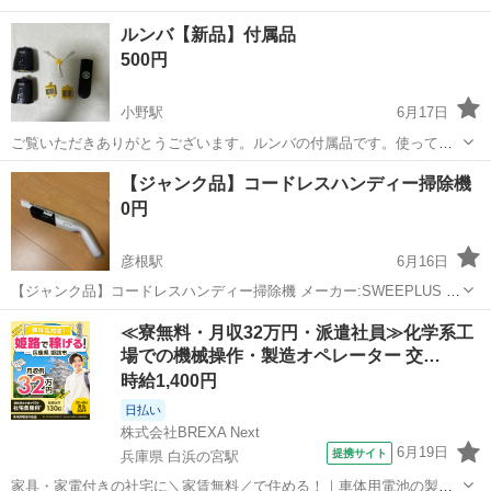
ルンバ【新品】付属品
500円
小野駅
6月17日
ご覧いただきありがとうございます。ルンバの付属品です。使ってい
ないので、全く綺麗です。電池は入っていません。よろしくお願いし
滋賀
大津市
小野駅
生活家電
ルンバ
【ジャンク品】コードレスハンディー掃除機
ます。画像5枚目の本体ルンバはありません。
0円
彦根駅
6月16日
【ジャンク品】コードレスハンディー掃除機 メーカー:SWEEPLUS ※
過放電により動きません。 ご了承のうえご購入ください。 【注意事
滋賀
彦根市
彦根駅
生活家電
≪寮無料・月収32万円・派遣社員≫化学系工
項】 すべて使用感のある中古品となります。傷や汚れなどが気になる
場での機械操作・製造オペレーター 交…
方、神経質な...
時給1,400円
日払い
株式会社BREXA Next
6月19日
提携サイト
兵庫県 白浜の宮駅
家具・家電付きの社宅に＼家賃無料／で住める！｜車体用電池の製造