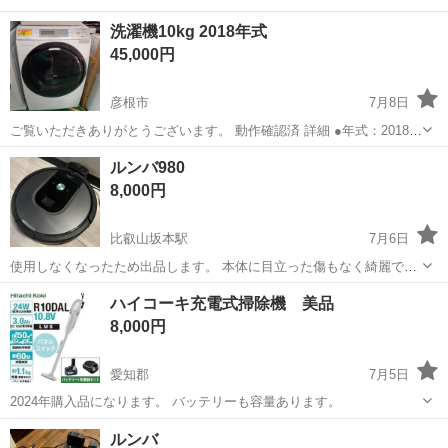
洗濯機10kg 2018年式
45,000円
彦根市
7月8日
ご覧いただきありがとうございます。 動作確認済 詳細 ●年式：2018年
●容量：10ＫＧ 乾燥 ６ＫＧ ●付属品：写真のものが全てです 保証
滋賀
彦根市
生活家電
保証期間
ルンバ980
期間 1か月 現物確認大歓迎 ≪状態≫ クリーニ...
8,000円
比叡山坂本駅
7月6日
使用しなくなったため出品します。 本体に目立った傷もなく綺麗で
す。 内部も清掃してからお渡し致します。 動作確認済み。
滋賀
大津市
比叡山坂本駅
生活家電
ハイコーキ充電式掃除機 美品
8,000円
愛知郡
7月5日
2024年購入品になります。 バッテリーも容量あります。
滋賀
愛知郡
生活家電
バッテリー
ルンバ