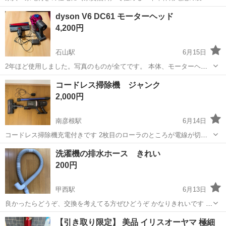
｜未経験から月収例32万円♪｜さらに【年間休日130日】！ 人気の工場
兵庫
姫路市
白浜の宮駅
その他
dyson V6 DC61 モーターヘッド
のお仕事 ◇車体用電池の製造◇ 機械の操作、部品のセッティング、検
4,200円
査、清掃業務など。 ...
石山駅
6月15日
2年ほど使用しました。写真のものが全てです。 本体、モーターヘッ
ド、充電コード。 色はピンク色です。 ただバッテリーが赤点滅で寿命
滋賀
大津市
石山駅
生活家電
dyson
コードレス掃除機 ジャンク
のため動きません。ご使用の際はバッテリーを交換してください。 ダ
2,000円
ストボックスの清掃はしま...
南彦根駅
6月14日
コードレス掃除機充電付きです 2枚目のローラのところが電線が切れ
て回りません それ以外は問題ございません。 以前は切れた電線をハン
滋賀
彦根市
南彦根駅
生活家電
電線
洗濯機の排水ホース きれい
ダでなおしたのですが、 また切れたのと新しい掃除機手に入ったので
200円
売ります。 短くして車内...
甲西駅
6月13日
良かったらどうぞ、交換を考えてる方ぜひどうぞ かなりきれいです ク
リップもお付けします サイズは写真ご確認ください
滋賀
湖南市
甲西駅
生活家電
【引き取り限定】 美品 イリスオーヤマ 極細