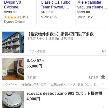
【格安物件多数✨】家賃4万円以下多数
【保証人ナシ】賃貸物件多数掲載！
Ad
ニフティ不動産
ルンバi7＋
55,000円
彦根駅
8月6日
ルンバi7＋ ・備品揃っています ・正規品替えパック3個おつけします
(1980円) ほとんど使わずに眠っていたのでお譲りに出します 数回は使
滋賀
彦根市
彦根駅
生活家電
ルンバ
ecovacs deebot ozmo 901 ロボット掃除機
用したので、写真2枚目のような擦り傷等少しはありますが全体的に美
4,000円
品です メーカ...