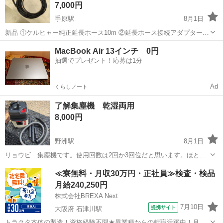
7,000円
手原駅
8月1日
新品 ①ケルヒャー純正延長ホース10m ②延長ホース接続アダプター
③ショートガン 5in1ノズル 上記の3点セットです。 Amazon で、3点
滋賀
栗東市
手原駅
生活家電
MacBook Air 13インチ 0円
12000円ぐらいで購入したのですが、結局一度も使用しないまま保管し
抽選でプレゼント！応募は1分
ていまし...
Ad
くらしノート
了解集塵機 乾湿両用
8,000円
野洲駅
8月1日
リョウビ 集塵機です。使用回数は2回か3回位だと思います。ほとん
ど使わずに家のシューズクロークに置いてありましたので出品しま
滋賀
野洲市
野洲駅
生活家電
≪寮無料・月収30万円・正社員≫検査・検品
す。本日一度運転させてみました。しっかりとゴミを吸い取るような
月給240,250円
感じです。よろしくお願いいたします。
株式会社BREXA Next
7月10日
提携サイト
大阪府 石津川駅
トラクタ本体の製造！資格経験不問★異業種からの転職活躍中！月収