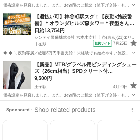
価格設定を見直しました。また、お値段のご相談（値下げ交渉）も受
け付けております。 「このくらいの価格なら購入したい」というご希
東京
北区
王子駅
自転車
ペダル
【週払い可】神谷町駅スグ！【夜勤×施設警
望がございましたら、お気軽にチャットにてお知らせください。 他に
備】＊オランダヒルズ森タワー＊夜型さん…
も出品中の自転車パーツ...
日給13,754円
シンテイ警備株式会社 六本木支社 十条(東京)(23)エリア/A3203200117
7月25日
提携サイト
十条駅
◆ ◆ ＼夜勤専属／総額8万円手当支給！未経験でも始めやすい施設警
備のお仕事 お仕事は20時～勤務出来るので Wワークなども両立しなが
東京
北区
十条駅
警備員
【新品】MTB/グラベル用ビンディングシュー
ら勤務も！ 月収27万円以上も可能♪ 安定収入で生活も安心です★ ＼未
ズ（26cm相当）SPDクリート付…
経験スタートで...
9,500円
王子駅
4月20日
価格設定を見直しました。また、お値段のご相談（値下げ交渉）も受
け付けております。 「このくらいの価格なら購入したい」というご希
東京
北区
王子駅
自転車
SPD
望がございましたら、お気軽にチャットにてお知らせください。 他に
も出品中の自転車パーツ...