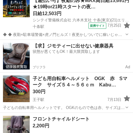
【週払い可】夜勤のみ★MAX高日給15,691円
★19時or21時スタートの夜…
日給12,503円
シンテイ警備株式会社 六本木支社 十条(東京)(21)エリア/A3203200117
7月25日
提携サイト
十条駅
◆ ◆ 夜勤×駐車場警備×虎ノ門ヒルズ！夜更かしついでに稼いじゃお
う☆ 虎ノ門ヒルズステーションタワーの駐車場で 誘導・案内などのシ
東京
北区
十条駅
警備員
【求】ジモティーに出せない健康器具
ンプル業務をお任せ！ 夜勤ならではの高日給だから 少ない勤務日数で
状態が悪くてもOK！最大限買取します
も効率的に稼げます！ ...
Ad
プリフラ
子ども用自転車ヘルメット OGK 赤 Sマ
ーク サイズ５４～５６ｃｍ Kabu…
300円
王子駅
7月13日
子どもの自転車用ヘルメットです。 OGKのもので色は赤、サイズは５
４ｃｍ～５６ｃｍ。 モデル：J-CULES2 メーカー：OGK Kabuto ２年
東京
北区
王子駅
その他
フロントチャイルドシート
程使用しました。 サイドにムラサキスポーツのシールが貼ってあり...
2,200円