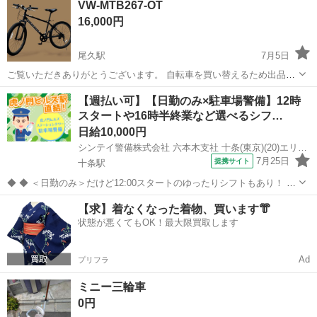
VW-MTB267-OT
ズ：400 カラー：ブラック 素材：6061 T6 アルミ リーチ：70mm ドロ
16,000円
ップ：12...
尾久駅
7月5日
ご覧いただきありがとうございます。 自転車を買い替えるため出品い
たします。 ■カラー：マットブラック ■本体サイズ(横×高さ×幅)：
東京
北区
尾久駅
マウンテンバイク
【週払い可】【日勤のみ×駐車場警備】12時
1748x980x552mm ■タイヤサイズ：26インチ×2.35 ■素材： フレーム
スタートや16時半終業など選べるシフ…
材質...
日給10,000円
シンテイ警備株式会社 六本木支社 十条(東京)(20)エリア/A3203200117
7月25日
提携サイト
十条駅
◆ ◆ ＜日勤のみ＞だけど12:00スタートのゆったりシフトもあり！ 4
パターンのシフトがあるから ライフスタイルに合わせて働ける♪ 虎ノ
東京
北区
十条駅
警備員
【求】着なくなった着物、買います👘
門ヒルズ駅直結だから 雨でも濡れずに通勤できますよ！ ＼未経験スタ
状態が悪くてもOK！最大限買取します
ートでも大歓迎...
Ad
プリフラ
ミニー三輪車
0円