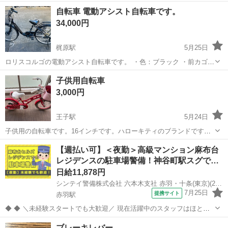
自転車 電動アシスト自転車です。
34,000円
梶原駅
5月25日
ロリスコルゴの電動アシスト自転車です。 ・色：ブラック ・前カゴ付
き ・後部に荷台付き ・バッテリー、充電器、説明書などの付属品あり
東京
北区
梶原駅
クロスバイク
荷台
子供用自転車
中古品であることをご了承ください。
3,000円
王子駅
5月24日
子供用の自転車です。16インチです。ハローキティのブランドです。
現在は不要になりました。 よろしくお願いします。
東京
北区
王子駅
その他
ハローキティ
【週払い可】＜夜勤＞高級マンション麻布台
レジデンスの駐車場警備！神谷町駅スグで…
日給11,878円
シンテイ警備株式会社 六本木支社 赤羽・十条(東京)(24)エリア/A3203200117
7月25日
提携サイト
赤羽駅
◆ ◆ ＼未経験スタートでも大歓迎／ 現在活躍中のスタッフはほとん
どが未経験の方！ 20代～50歳の方が活躍しています♪ 研修制度がきっ
東京
北区
赤羽駅
警備員
ブレーキレバー