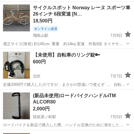
サイクルスポット Norway レーヌ スポーツ車
26インチ 6段変速 [N…
18,500円
オンライン決済
飛鳥山駅
7月8日
適正サイズ(身長) 約145cm- 重量 約14kg 変速 外装6段 タイヤサイ
ズ 26インチ ペダル 付属 ２０２５年２月に購入しました。 １年以
東京
北区
飛鳥山駅
その他
26インチ
【未使用】自転車のリング錠🔑
上使っていないため出品します。 小さい傷が見られる部分があります
600円
が...
北区
7月7日
定価2000円で購入したのですが、まさかの型違いで使えず…。 自転車
に当てはめて使えないことが判明、購入した時のままの状態です。 使
東京
北区
その他
状態
(新品未使用)ロードバイクハンドルiTM
っていただける方がいらっしゃいましたら…
ALCOR80
2,000円
陸前原ノ町駅
7月5日
ロードバイクを新品で購入した際、ハンドル交換のために発生した余
り部品になります。 新品未使用です。特に傷などもありません。 サイ
東京
北区
陸前原ノ町駅
ロードバイク
ハンドル