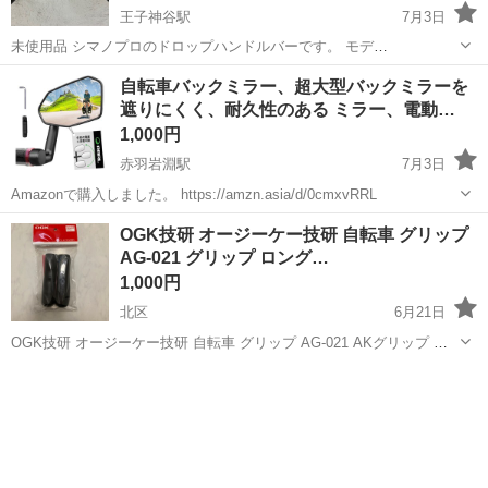
王子神谷駅
7月3日
未使用品 シマノプロのドロップハンドルバーです。 モデ
ル:COMPACT AL6061 T6 サイズ400mm C-C φ31.8mm お渡し場所:王
東京
北区
王子神谷駅
ロードバイク
自転車バックミラー、超大型バックミラーを
子神谷駅前にあるジャパンミート前まで
遮りにくく、耐久性のある ミラー、電動…
ドロップハンドル
1,000円
赤羽岩淵駅
7月3日
Amazonで購入しました。 https://amzn.asia/d/0cmxvRRL
東京
北区
赤羽岩淵駅
その他
バックミラー
OGK技研 オージーケー技研 自転車 グリップ
AG-021 グリップ ロング…
1,000円
北区
6月21日
OGK技研 オージーケー技研 自転車 グリップ AG-021 AKグリップ ロ
ング/ハーフ ハーフを２つ使用したいため AKを二つ購入し、余った未
東京
北区
その他
OGK
使用のロング/ロングです。