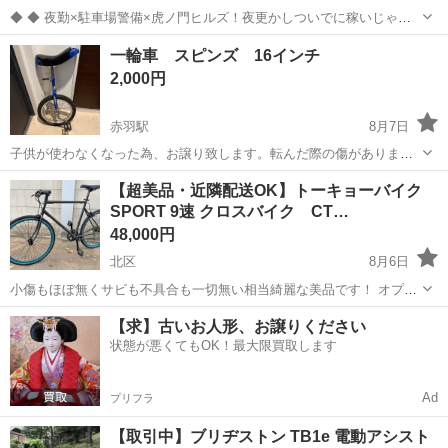
◆ ◆ 夜勤×駐車場警備×虎ノ門ヒルズ！夜更かしついでに稼いじゃお
う☆ 虎ノ門ヒルズステーションタワーの駐車場で 誘導・案内などのシ
東京
北区
赤羽駅
警備員
一輪車 スピンズ 16インチ
ンプル業務をお任せ！ 夜勤ならではの高日給だから 少ない勤務日数で
2,000円
も効率的に稼げます！ ...
赤羽駅
8月7日
子供が使わなくなった為、お譲り致します。転んだ際の傷があります
が、操作に影響はないかと思います。お子様の一輪車練習用にいかが
東京
北区
赤羽駅
一輪車
16インチ
【超美品・近隣配送OK】トーキョーバイク
でしょうか？ ※引き取りに来ていただける方優先とさせて頂きます ど
SPORT 9速 クロスバイク CT…
うぞ宜しくお願い致します。
48,000円
北区
8月6日
小傷もほぼ無くサビも不具合も一切無い相当綺麗な美品です！ オプシ
ョンのスタンド付きになります。 左右グリップ、チェーン、シフト
東京
北区
クロスバイク
【求】古いお人形、お譲りください
ワイヤー、左右ブレーキワイヤーは新品に交換、調整、オーバーホー
状態が悪くてもOK！最大限買取します
ル済みです！ フレームサイズ...
Ad
プリフラ
【取引中】ブリヂストン TB1e 電動アシスト