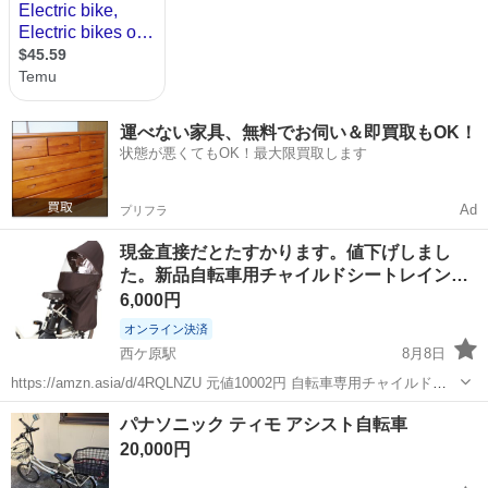
運べない家具、無料でお伺い＆即買取もOK！
状態が悪くてもOK！最大限買取します
Ad
プリフラ
現金直接だとたすかります。値下げしまし
た。新品自転車用チャイルドシートレイン
カ…
6,000円
オンライン決済
西ケ原駅
8月8日
https://amzn.asia/d/4RQLNZU 元値10002円 自転車専用チャイルドシ
ートレインカバーです。 ビッケには使用できなかったのを知らずに 購
東京
北区
西ケ原駅
その他
パナソニック ティモ アシスト自転車
入してしまいました。 開封後そのまま箱に戻した状態です。...
チャイルドシートレインカバー
20,000円