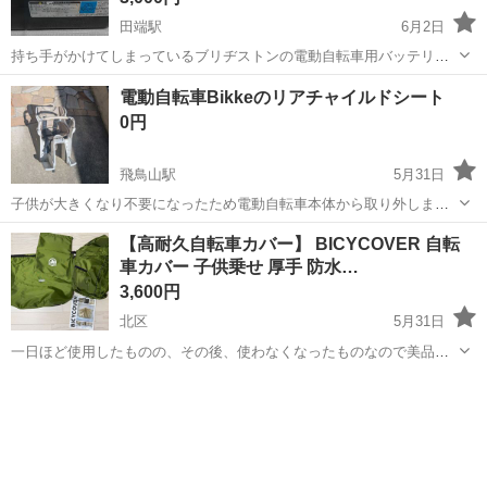
田端駅
6月2日
持ち手がかけてしまっているブリヂストンの電動自転車用バッテリー
BT-B200です。 充電器が手元にないためどの程度使用できるか等が不
東京
北区
田端駅
電動アシスト自転車
ブリヂストン
電動自転車Bikkeのリアチャイルドシート
明なものです。 ただ捨てるのももったいなかったので、ブリヂストン
0円
の電動自転車をお持ちの方...
飛鳥山駅
5月31日
子供が大きくなり不要になったため電動自転車本体から取り外しまし
た。取りにきてくれる方を優先にお譲りします。 10年位利用し、カバ
東京
北区
飛鳥山駅
その他
【高耐久自転車カバー】 BICYCOVER 自転
ー等はかけていなかったため経年劣化あります。 取付用のネジは付い
車カバー 子供乗せ 厚手 防水…
ていませんが、市販のネジで代...
3,600円
北区
5月31日
一日ほど使用したものの、その後、使わなくなったものなので美品で
す。 サイズ:New おおきいサイズ カラー:オリーブグリーン らくらく
東京
北区
その他
20インチ
収納バッグ:あり