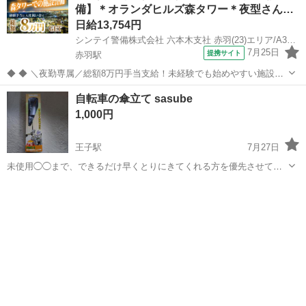
備】＊オランダヒルズ森タワー＊夜型さん…
日給13,754円
シンテイ警備株式会社 六本木支社 赤羽(23)エリア/A3203200117
7月25日
提携サイト
赤羽駅
◆ ◆ ＼夜勤専属／総額8万円手当支給！未経験でも始めやすい施設警
備のお仕事 お仕事は20時～勤務出来るので Wワークなども両立しなが
東京
北区
赤羽駅
警備員
自転車の傘立て sasube
ら勤務も！ 月収27万円以上も可能♪ 安定収入で生活も安心です★ ＼未
1,000円
経験スタートで...
王子駅
7月27日
未使用◯◯まで、できるだけ早くとりにきてくれる方を優先させてい
ただきます。 よろしくおねがいします。
東京
北区
王子駅
その他