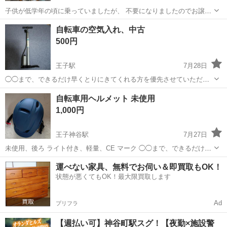
子供が低学年の頃に乗っていましたが、 不要になりましたのでお譲り
いたします。 タイヤパンクしています。 屋根ありの場所で保管してい
東京
北区
王子神谷駅
一輪車
自転車の空気入れ、中古
ました。 空気入れてみましたがまた翌日パンクしたので、空気の問題
500円
では無さそ...
王子駅
7月28日
◯◯まで、できるだけ早くとりにきてくれる方を優先させていただき
ます。 よろしくおねがいします。
東京
北区
王子駅
その他
自転車用ヘルメット 未使用
1,000円
王子神谷駅
7月27日
未使用、後ろ ライト付き、軽量、CE マーク ◯◯まで、できるだけ早
くとりにきてくれる方を優先させていただきます。 よろしくおねがい
東京
北区
王子神谷駅
その他
運べない家具、無料でお伺い＆即買取もOK！
します。
状態が悪くてもOK！最大限買取します
Ad
プリフラ
【週払い可】神谷町駅スグ！【夜勤×施設警