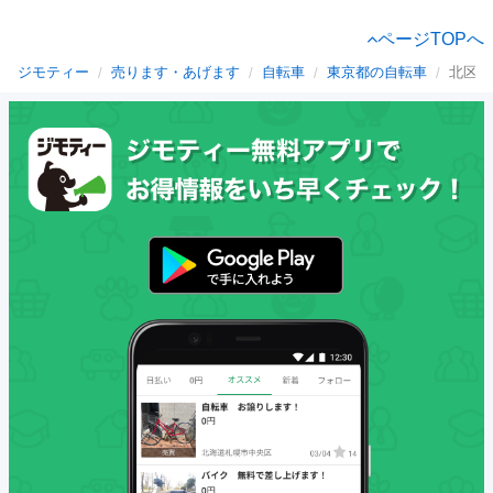
ページTOPへ
ジモティー
売ります・あげます
自転車
東京都の自転車
北区の