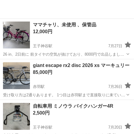
ママチャリ、未使用 、保管品
12,000円
王子神谷駅
7月27日
26 in、2日前に 前タイヤの空気が抜けており、8000円で出品しました
が、空気を入れたら固くなりましたので、価格を12000円に変更させて
東京
北区
王子神谷駅
自転車
ママチャリ
giant escape rx2 disc 2026 xs マーキュリー
ください。 ◯◯まで、できるだけ早くとりにきてくれる方を優先させ
85,000円
ていただきます。 ...
赤羽駅
7月26日
受け取り方は2通りあります。 1つ目は赤羽駅まで直接取りに来ていた
だきます。 基本的にお渡しの場合は土日祝日を予定しています。 土日
東京
北区
赤羽駅
クロスバイク
マーキュリー
自転車用 ミノウラ バイクハンガー4R
祝日が難しい場合は平日は19時以降になると思います。 2つ目は赤羽
2,500円
駅から片道約1時間であ...
王子神谷駅
7月20日