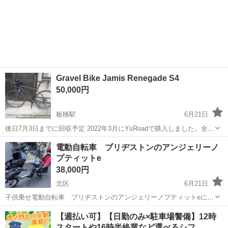
Gravel Bike Jamis Renegade S4
50,000円
板橋駅
6月21日
後日7月3日までに回収予定 2022年3月にYsRoadで購入しました。全体
的に良好な状態です。常に屋内で保管していました。多少の使用感は
東京
北区
板橋駅
その他
Jamis
電動自転車 ブリヂストンのアンジェリーノ
ありますが、ブレーキとギアは調整が必要かもしれません。オリジナ
プティットe
ルのSoraコンポーネ...
38,000円
北区
6月21日
子供乗せ電動自転車 ブリヂストンのアンジェリーノプティットeにな
ります。 2014年に新品購入 サドルは一度も取り替えてないので破れ
東京
北区
電動アシスト自転車
【週払い可】【日勤のみ×駐車場警備】12時
あります。 上からカバーをかけて使用してました。 乗る時に音します
スタートや16時半終業など選べるシフ…
が、通常乗るには影響は...