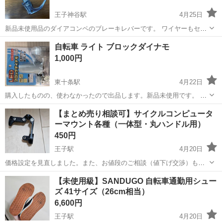
王子神谷駅
4月25日
新品未使用品のダイアコンペのブレーキレバーです。 ワイヤーもセッ
トでお渡し致します。 カラー:シルバー お渡し場所:王子神谷駅
東京
北区
王子神谷駅
その他
ブレーキ
自転車 ライト ブロックダイナモ
1,000円
東十条駅
4月22日
購入したものの、使わなかったので出品します。新品未使用です。 ブ
ラケットは付いておりませんので、別途ご用意いただくか、ダイナモ
東京
北区
東十条駅
その他
ダイナモ
【まとめ売り相談可】サイクルコンピュータ
仕様の自転車でダイナモ交換の場合にお使いいただけるかと思いま
ーマウント各種（一体型・丸ハンドル用）
す。 ノークレームノーリターンでお...
450円
王子駅
4月20日
価格設定を見直しました。また、お値段のご相談（値下げ交渉）も受
け付けております。 「このくらいの価格なら購入したい」というご希
東京
北区
王子駅
自転車
【未使用級】SANDUGO 自転車通勤用シュー
望がございましたら、お気軽にチャットにてお知らせください。 他に
ズ 41サイズ（26cm相当）
も出品中の自転車パーツ...
6,600円
王子駅
4月20日