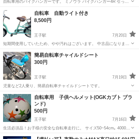
自転車用のバイクハンガーです。 ミノウラ バイクハンガー4R 引っ越
すので7/26までの出品です。 お渡し場所:王子神谷駅前にあるジャパン
東京
北区
王子神谷駅
その他
自転車 自動ライト付き
ミート前まで
8,500円
王子駅
7月20日
短期間使用していたため、やや汚れはございます。 中古品になります
ので、ご了承いただける方のみよろしくお願いいたします。 取りに来
東京
北区
王子駅
自転車
簡易自転車チャイルドシート
ていただける方のみになります。 自動ライト付き ギア付き
300円
王子駅
7月19日
児童など2人乗り、簡易自転車チャイルドシートです。
東京
北区
王子駅
折りたたみ自転車
自転車用 子供ヘルメット(OGKカブト ブラ
ンド)
500円
王子駅
7月16日
生活必須品！お子様の安全な自転車走行に。 サイズ50~54cm｡ 4000円
ぐらいでした。(多少の傷あり) 王子駅での受け渡しです。
東京
北区
王子駅
その他