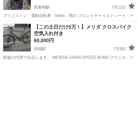
西巣鴨駅
7月12日
ブリジストン 電動自転車「bikke」用の フロントチャイルドシート
シート取り付け部品 フロントチャイルドシートカバー の3点です。 前
東京
北区
西巣鴨駅
その他
【この土日だけ5万！】メリダ クロスバイク
の方から購入し年ほど使用しました。 クッションは適宜洗濯してます
空気入れ付き
が、経年による汚れがあ...
60,000円
田端駅
7月9日
家族の代理で出品します。 MERIDA GRAN SPEED 80-MD グランスピ
ード 2025 2025年製のメリダのクロスバイク、Sサイズ(47センチ)で
東京
北区
田端駅
クロスバイク
す。 メーカーはフラットロードバイクを謳っており、軽量で非常に...