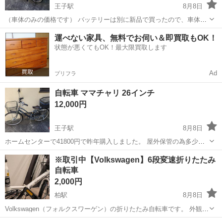
王子駅
8月8日
（車体のみの価格です） バッテリーは別に新品で買ったので、車体に
合わせて追加価格でしたらお譲り可能です。バッテリーは16Ahです。
東京
北区
王子駅
クロスバイク
運べない家具、無料でお伺い＆即買取もOK！
前カゴと前後タイヤとブレーキ新品です。 後ろカゴと、スマホホルダ
状態が悪くてもOK！最大限買取します
ーと、バックミラーは取り外...
Ad
プリフラ
自転車 ママチャリ 26インチ
12,000円
王子駅
8月8日
ホームセンターで41800円で昨年購入しました。 屋外保管の為多少サ
ビがありますが、走る、止まる、曲がる 問題ないです。パンクもして
東京
北区
王子駅
電動アシスト自転車
※取引中【Volkswagen】6段変速折りたたみ
ません。 （後ろカゴと、スマホホルダーと、バックミラーは取り外し
自転車
ますのでお渡しできません。）
2,000円
柏駅
8月8日
Volkswagen（フォルクスワーゲン）の折りたたみ自転車です。 外観は
大きな錆もなくソコソコ綺麗な方ではありますが、以下の注意点をお
東京
北区
柏駅
クロスバイク