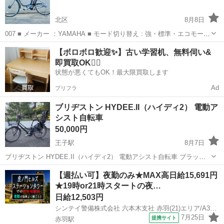
北区
8月8日
007 ■ メーカー ：YAMAHA ■ モード切り替え : 強・標準・エコモード
■ タイヤ : 26インチ ■ ギア ...
東京
北区
電動アシスト自転車
防犯登録
【ボロボロ歓迎✨】古い学習机、無料伺い&
即買取OK🙆‍♀️
状態が悪くてもOK！最大限買取します
Ad
プリフラ
ブリヂストン HYDEE.II（ハイディ2） 電動ア
シスト自転車
50,000円
王子駅
8月7日
ブリヂストン HYDEE.II（ハイディ2） 電動アシスト自転車 ブラック
2018年1月購入。 2022年5月に12.3Ahバッテリーへ交換済み。 (長押し
東京
北区
王子駅
クロスバイク
【週払い可】夜勤のみ★MAX高日給15,691円
自己診断は2) 後輪のホイールごとタイヤ交換済み。 現在も問題...
★19時or21時スタートの夜…
日給12,503円
シンテイ警備株式会社 六本木支社 赤羽(21)エリア/A3203200117
7月25日
提携サイト
赤羽駅