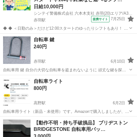
日給10,000円
シンテイ警備株式会社 六本木支社 赤羽(20)エリア/A3203200117
7月25日
提携サイト
赤羽駅
◆ ◆ ＜日勤のみ＞だけど12:00スタートのゆったりシフトもあり！ 4
パターンのシフトがあるから ライフスタイルに合わせて働ける♪ 虎ノ
東京
北区
赤羽駅
警備員
自転車 鍵
門ヒルズ駅直結だから 雨でも濡れずに通勤できますよ！ ＼未経験スタ
240円
ートでも大歓迎...
赤羽駅
6月10日
自転車用 鍵 自分の大切な自転車を盗まれないように 頑丈な鍵を探し2
本付けていたうちの1つです。 重ためでしっかりしています。 元値
東京
北区
赤羽駅
その他
自分
自転車ライト
1000円程 受け渡しは赤羽駅か赤羽駅から5分程の場所です。
800円
高野駅
6月2日
自転車用ライト（新品・未使用）です。Amazonで購入しましたが、使
用する機会がなかったため出品いたします。USB充電式で、モバイル
東京
北区
高野駅
その他
【動作不明・持ち手破損品】 ブリヂストン
バッテリーからの充電にも対応しています。
BRIDGESTONE 自転車用バッ…
3,000円