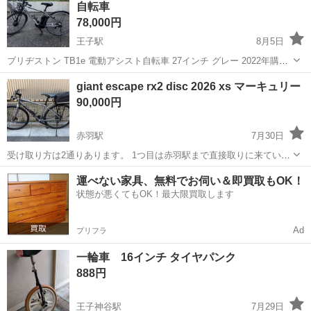
自転車
78,000円
王子駅
8月5日
ブリヂストン TB1e 電動アシスト自転車 27インチ グレー 2022年購入
2022年4月購入。 不要になったため出品します。 走行・電動アシスト
東京
北区
王子駅
クロスバイク
ブリヂストン
giant escape rx2 disc 2026 xs マーキュリー
ともに問題なく使用できます。 付属品 * 充電器 * 取扱説明書 * ...
90,000円
赤羽駅
7月30日
受け取り方は2通りあります。 1つ目は赤羽駅まで直接取りに来ていた
だきます。 基本的にお渡しの場合は土日祝日を予定しています。 土日
東京
北区
赤羽駅
クロスバイク
マーキュリー
運べない家具、無料でお伺い＆即買取もOK！
祝日が難しい場合は平日は19時以降になると思います。 2つ目は赤羽
状態が悪くてもOK！最大限買取します
駅から片道約1時間であ...
Ad
プリフラ
一輪車 16インチ タイヤパンク
888円
王子神谷駅
7月29日