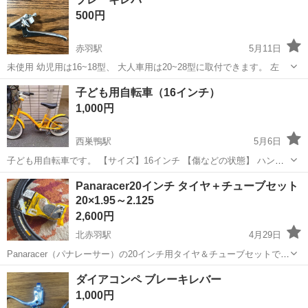
ちり整っているから 警備についてもイチから学べます★ ＼入社祝い金
500円
総額5万円／支...
赤羽駅
5月11日
未使用 幼児用は16~18型、 大人車用は20~28型に取付できます。 左
東京
北区
赤羽駅
その他
ブレーキ
子ども用自転車（16インチ）
1,000円
西巣鴨駅
5月6日
子ども用自転車です。 【サイズ】16インチ 【傷などの状態】 ハンド
ルのサイズ調整箇所のネジカバーが一部破損しています。 タイヤが経
東京
北区
西巣鴨駅
その他
子ども
Panaracer20インチ タイヤ＋チューブセット
年劣化でパンクしていますので、修理が必要です。（恐らく前輪後輪
20×1.95～2.125
共にタイヤ交換した方がいいか...
2,600円
北赤羽駅
4月29日
Panaracer（パナレーサー）の20インチ用タイヤ＆チューブセットで
す。 サイズ：20×1.95～2.125対応 バルブ：英式バルブ（一般的なタイ
東京
北区
北赤羽駅
その他
Panaracer
ダイアコンペ ブレーキレバー
プ） 2セット購入しましたが、1セットは使用し、こちらは未使用のま
1,000円
ま保...