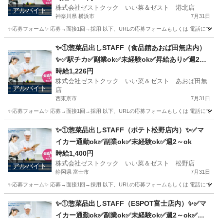
株式会社ゼストクック いい菜＆ゼスト 港北店
アルバイト
神奈川県 横浜市
7月31日
✨応募フォーム✨ 応募→面接1回→採用 以下、URLの応募フォームもしくは 電話にて「求人応募希望」の旨
神奈川
横浜市
キッチン
スタッフ
✨①惣菜品出しSTAFF（食品館あおば田無店内）
✨✅駅チカ✅副業ok✅未経験ok✅昇給あり✅週2～
ok✅扶養内ok
時給1,226円
株式会社ゼストクック いい菜＆ゼスト あおば田無
アルバイト
店
西東京市
7月31日
✨応募フォーム✨ 応募→面接1回→採用 以下、URLの応募フォームもしくは 電話にて「求人応募希望」の旨
東京
西東京市
キッチン
スタッフ
✨①惣菜品出しSTAFF（ポテト松野店内）✨✅マ
イカー通勤ok✅副業ok✅未経験ok✅週2～ok
時給1,400円
株式会社ゼストクック いい菜＆ゼスト 松野店
アルバイト
静岡県 富士市
7月31日
✨応募フォーム✨ 応募→面接1回→採用 以下、URLの応募フォームもしくは 電話にて「求人応募希望」の旨
静岡
富士市
キッチン
ポテト
✨①惣菜品出しSTAFF（ESPOT富士店内）✨✅マ
イカー通勤ok✅副業ok✅未経験ok✅週2～ok✅昇