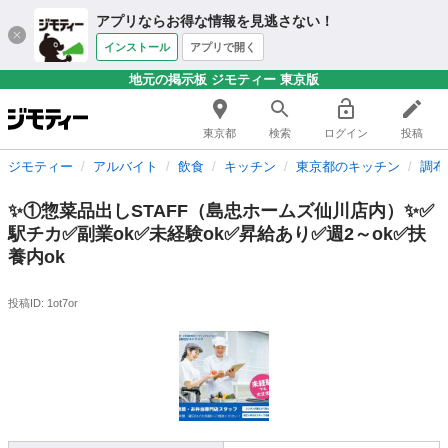
アプリならお得な情報を見逃さない！
インストール
アプリで開く
地元の掲示板 ジモティー 東京版
東京都
検索
ログイン
投稿
ジモティー
アルバイト
飲食
キッチン
東京都のキッチン
調布
✨①惣菜品出しSTAFF（島忠ホームズ仙川店内）✨✅
駅チカ✅副業ok✅未経験ok✅昇給あり✅週2～ok✅扶
養内ok
投稿ID: 1ot7or