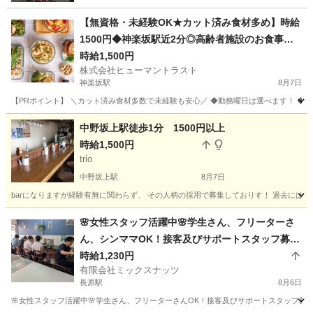
【無資格・未経験OK★カット済み食材多め】時給
1500円◆神楽坂駅近2分◎高齢者施設のお食事調
理(ES1W-3808)
時給1,500円
株式会社ヒューマントラスト
神楽坂駅
8月7日
【PRポイント】 ＼カット済み食材多数で未経験も安心／ ◆勤務曜日は選べます！ ◆神
東京
新宿区
神楽坂駅
キッチン
中野坂上駅徒歩1分 1500円以上
時給1,500円
trio
中野坂上駅
8月7日
barになりますが経験有無に関わらず、 その人柄の採用で募集しておりす！ 過去には
東京
中野区
中野坂上駅
飲食
ソムリエ
🌸女性スタッフ活躍中🌸学生さん、フリーターさ
ん、シンママOK！接客及びサポートスタッフ募
集！
時給1,230円
有限会社ミックスナッツ
長原駅
8月6日
🌸女性スタッフ活躍中🌸学生さん、フリーターさんOK！接客及びサポートスタッフ募集