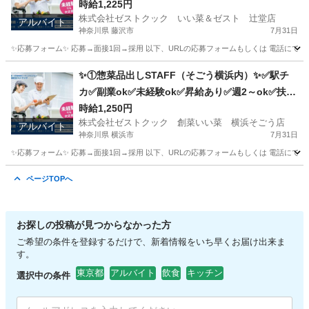
内ok
時給1,225円
株式会社ゼストクック いい菜＆ゼスト 辻堂店
アルバイト
神奈川県 藤沢市
7月31日
✨応募フォーム✨ 応募→面接1回→採用 以下、URLの応募フォームもしくは 電話にて「求人応募希望」の旨
神奈川
藤沢市
キッチン
スタッフ
✨①惣菜品出しSTAFF（そごう横浜内）✨✅駅チ
カ✅副業ok✅未経験ok✅昇給あり✅週2～ok✅扶養
内ok
時給1,250円
株式会社ゼストクック 創菜いい菜 横浜そごう店
アルバイト
神奈川県 横浜市
7月31日
✨応募フォーム✨ 応募→面接1回→採用 以下、URLの応募フォームもしくは 電話にて「求人応募希望」の旨
神奈川
横浜市
キッチン
そごう
ページTOPへ
お探しの投稿が見つからなかった方
ご希望の条件を登録するだけで、新着情報をいち早くお届け出来ま
す。
東京都
アルバイト
飲食
キッチン
選択中の条件