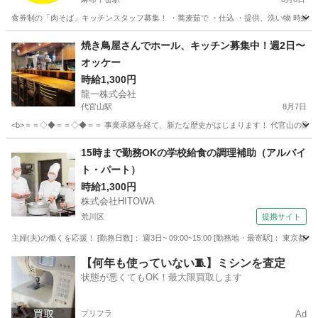
食券制の「肉そば」キッチンスタッフ募集！ ・蕎麦茹で ・仕込 ・提供、洗い物 時給 1.300
東京
港区
麻布十番駅
キッチン
時給
焼き鳥屋さんでホール、キッチン募集中！週2日〜
オッケー
時給1,300円
龍一株式会社
代官山駅
8月7日
<b>＝＝◇◆＝＝◇◆＝＝ 事業承継を経て、新たな歴史がはじまります！ 代官山の隠れ家
東京
渋谷区
代官山駅
その他
隠れ家
15時まで勤務OKの学校給食の調理補助（アルバイ
ト・パート）
時給1,300円
株式会社HITOWA
荒川区
提携サイト
主婦(夫)の働くを応援！ [勤務日数]： 週3日~ 09:00~15:00 [勤務地・最寄駅]： 東京都
東京
荒川区
その他
【何年も使っていない🧵】ミシンを査定
状態が悪くてもOK！最大限買取します
プリフラ
Ad