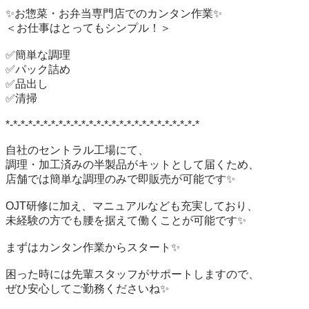
✨お惣菜・お弁当専門店でのカンタン作業✨

＜お仕事はとってもシンプル！＞

✅簡単な調理

✅パック詰め

✅品出し

✅清掃

*-*-*-*-*-*-*-*-*-*-*-*-*-*-*-*-*-*-*-*-*-*-*-*-*-*

自社のセントラル工場にて、

調理・加工済みの半製品がキットとして届くため、

店舗では簡単な調理のみで即販売が可能です✨

OJT研修に加え、マニュアルなども充実しており、

未経験の方でも腰を据えて働くことが可能です✨

まずはカンタン作業からスタート✨

困った時には先輩スタッフがサポートしますので、

ぜひ安心してご勤務くださいね✨
