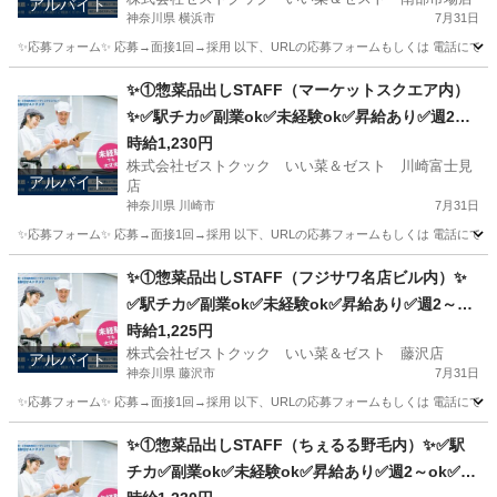
アルバイト
神奈川県 横浜市
7月31日
✨応募フォーム✨ 応募→面接1回→採用 以下、URLの応募フォームもしくは 電話にて「求人応募希望」の旨
神奈川
横浜市
キッチン
スタッフ
✨①惣菜品出しSTAFF（マーケットスクエア内）
✨✅駅チカ✅副業ok✅未経験ok✅昇給あり✅週2～
ok✅扶養内ok
時給1,230円
株式会社ゼストクック いい菜＆ゼスト 川崎富士見
アルバイト
店
神奈川県 川崎市
7月31日
✨応募フォーム✨ 応募→面接1回→採用 以下、URLの応募フォームもしくは 電話にて「求人応募希望」の旨
神奈川
川崎市
キッチン
スタッフ
✨①惣菜品出しSTAFF（フジサワ名店ビル内）✨
✅駅チカ✅副業ok✅未経験ok✅昇給あり✅週2～ok
✅扶養内ok
時給1,225円
株式会社ゼストクック いい菜＆ゼスト 藤沢店
アルバイト
神奈川県 藤沢市
7月31日
✨応募フォーム✨ 応募→面接1回→採用 以下、URLの応募フォームもしくは 電話にて「求人応募希望」の旨、
神奈川
藤沢市
キッチン
スタッフ
✨①惣菜品出しSTAFF（ちぇるる野毛内）✨✅駅
チカ✅副業ok✅未経験ok✅昇給あり✅週2～ok✅扶