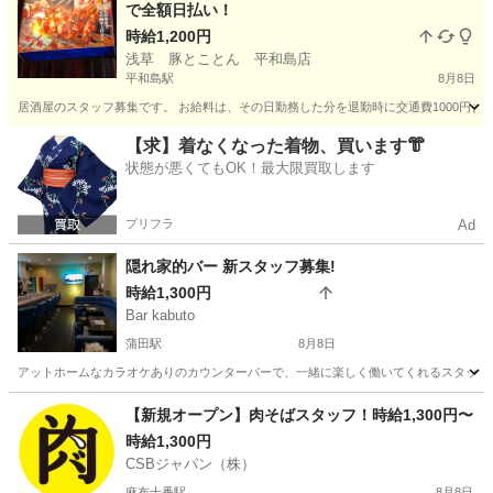
で全額日払い！
時給1,200円
浅草 豚とことん 平和島店
平和島駅
8月8日
居酒屋のスタッフ募集です。 お給料は、その日勤務した分を退勤時に交通費1000円ま
東京
大田区
平和島駅
居酒屋
スタッフ
【求】着なくなった着物、買います👘
状態が悪くてもOK！最大限買取します
プリフラ
Ad
隠れ家的バー 新スタッフ募集!
時給1,300円
Bar kabuto
蒲田駅
8月8日
アットホームなカラオケありのカウンターバーで、一緒に楽しく働いてくれるスタッフを募
東京
大田区
蒲田駅
バーテンダー
スタッフ
【新規オープン】肉そばスタッフ！時給1,300円〜
時給1,300円
CSBジャパン（株）
麻布十番駅
8月8日