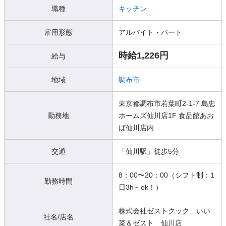
職種
キッチン
雇用形態
アルバイト・パート
時給1,226円
給与
地域
調布市
東京都調布市若葉町2-1-7 島忠
勤務地
ホームズ仙川店1F 食品館あお
ば仙川店内
交通
「仙川駅」徒歩5分
8：00〜20：00（シフト制：1
勤務時間
日3h～ok！）
株式会社ゼストクック いい
社名/店名
菜＆ゼスト 仙川店