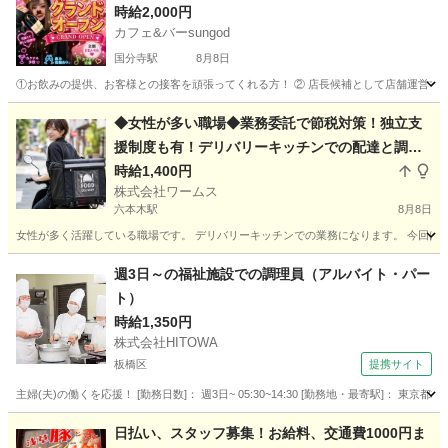
時給2,000円
カフェ&バーsungod
国分寺駅
8月8日
①お飲みの提供、お客様との接客を頑張ってくれる方！ ② 店長候補として店舗運営での活躍し
東京
国分寺市
国分寺駅
バーテンダー
時給
◆女性が多い職場◆業務委託で節税対策！独立支
援制度も有！デリバリーキッチンでの配達と調理
補助
時給1,400円
株式会社ワームス
六本木駅
8月8日
女性が多く活躍している職場です。 デリバリーキッチンでの業務になります。 今回は欠
東京
港区
六本木駅
デリバリー
容姿
週3日～の福祉施設での調理員（アルバイト・パー
ト）
時給1,350円
株式会社HITOWA
板橋区
提携サイト
主婦(夫)の働くを応援！ [勤務日数]： 週3日~ 05:30~14:30 [勤務地・最寄駅]： 東京都
東京
板橋区
その他
日払い、スタッフ募集！お給料、交通費1000円ま