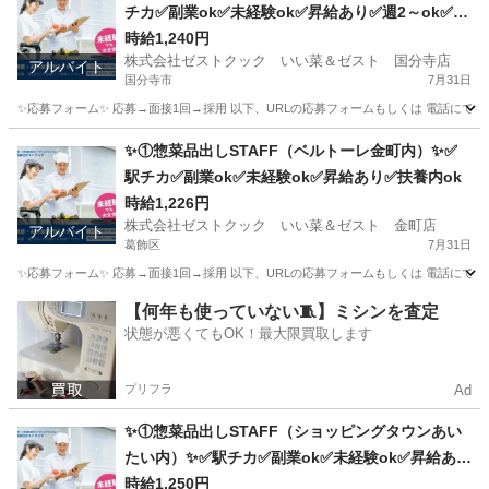
チカ✅副業ok✅未経験ok✅昇給あり✅週2～ok✅扶
養内ok
時給1,240円
株式会社ゼストクック いい菜＆ゼスト 国分寺店
アルバイト
国分寺市
7月31日
✨応募フォーム✨ 応募→面接1回→採用 以下、URLの応募フォームもしくは 電話にて「求人応募希望」の旨
東京
国分寺市
キッチン
スタッフ
✨①惣菜品出しSTAFF（ベルトーレ金町内）✨✅
駅チカ✅副業ok✅未経験ok✅昇給あり✅扶養内ok
時給1,226円
株式会社ゼストクック いい菜＆ゼスト 金町店
アルバイト
葛飾区
7月31日
✨応募フォーム✨ 応募→面接1回→採用 以下、URLの応募フォームもしくは 電話にて「求人応募希望」の旨、
東京
葛飾区
キッチン
スタッフ
【何年も使っていない🧵】ミシンを査定
状態が悪くてもOK！最大限買取します
プリフラ
Ad
✨①惣菜品出しSTAFF（ショッピングタウンあい
たい内）✨✅駅チカ✅副業ok✅未経験ok✅昇給あり
✅週1～ok✅扶養内ok
時給1,250円