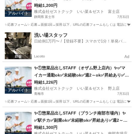
給あり✅扶養内ok
時給1,200円
株式会社ゼストクック いい菜＆ゼスト 富士店
アルバイト
静岡県 富士市
7月31日
✨応募フォーム✨ 応募→面接1回→採用 以下、URLの応募フォームもしくは 電話にて「求人応募希望」の旨、
静岡
富士市
キッチン
スタッフ
洗い場スタッフ
日給例1万円〜 /【登録不要】スマホで1分！単発バイ
ト一括検索✨
Lacotto
Ad
✨①惣菜品出しSTAFF（オザム野上店内）✨✅マ
イカー通勤ok✅未経験ok✅週2～ok✅昇給あり✅扶
養内ok
時給1,226円
株式会社ゼストクック いい菜＆ゼスト 野上店
アルバイト
青梅市
7月31日
✨応募フォーム✨ 応募→面接1回→採用 以下、URLの応募フォームもしくは 電話にて「求人応募希望」の旨、
東京
青梅市
キッチン
スタッフ
✨①惣菜品出しSTAFF（ブランチ南部市場内）✨
✅駅チカ✅副業ok✅未経験ok✅昇給あり✅週2～ok
✅扶養内ok
時給1,300円
株式会社ゼストクック いい菜＆ゼスト 南部市場店