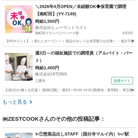
東京
大田区
長原駅
カフェ
スタッフ
＼2026年4月OPEN／未経験OK◆保育園で調理
【南町田】(YY-7149)
時給1,500円
株式会社ヒューマントラスト
南町田グランベリーパーク駅
8月3日
【PRポイント】 ＜新たにオープン！＞ 新設のキレイな保育園でお仕事！ ・免許不要！未経
東京
町田市
南町田グランベリーパーク駅
キッチン
週3日～の福祉施設での調理員（アルバイト・パー
ト）
時給1,400円
株式会社HITOWA
三鷹市
提携サイト
主婦(夫)の働くを応援！ [勤務日数]： 週3日~ 05:00~14:00 [勤務地・最寄駅]： 東京
東京
三鷹市
その他
もっと見る
㈱ZESTCOOK
さんのその他の投稿記事：
✨①惣菜品出しSTAFF（国分寺マルイ内）✨✅駅