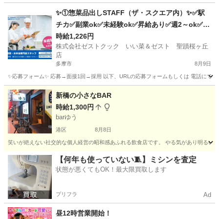
✨①惣菜品出しSTAFF（ザ・スクエア内）✨✅駅
チカ✅副業ok✅未経験ok✅昇給あり✅週2～ok✅扶
養内ok
時給1,226円
株式会社ゼストクック いい菜＆ゼスト 聖蹟桜ヶ丘
店
多摩市
8月9日
✨応募フォーム✨ 応募→面接1回→採用 以下、URLの応募フォームもしくは 電話にて「求人応募希望」の旨、
東京
多摩市
キッチン
スタッフ
新橋の小さなBAR
時給1,300円
barゆう
港区
8月8日
笑いが絶えない社交的な個人経営の昭和感あふれる飲食店です。 やる気があり明るい接客が好
東京
港区
その他
BAR
【何年も使っていない🧵】ミシンを査定
状態が悪くてもOK！最大限買取します
プリフラ
Ad
昼12時営業開始！