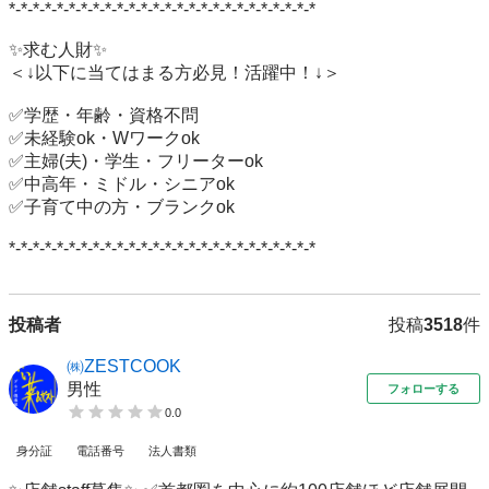
*-*-*-*-*-*-*-*-*-*-*-*-*-*-*-*-*-*-*-*-*-*-*-*-*-*

✨求む人財✨

＜↓以下に当てはまる方必見！活躍中！↓＞

✅学歴・年齢・資格不問

✅未経験ok・Wワークok

✅主婦(夫)・学生・フリーターok

✅中高年・ミドル・シニアok

✅子育て中の方・ブランクok

*-*-*-*-*-*-*-*-*-*-*-*-*-*-*-*-*-*-*-*-*-*-*-*-*-*
投稿者
投稿
3518
件
㈱ZESTCOOK
男性
フォローする
0.0
身分証
電話番号
法人書類