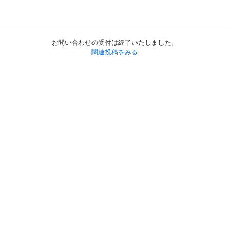
お問い合わせの受付は終了いたしました。
関連投稿をみる
初めての方へ
利用規約
プライバシーポリシー
プライバシー・ステートメント
健全化に資する運用方針
お問い合わせ
運営会社
サイトマップ
ご利用ガイド
フリーワードで探す
PC版で表示
都道府県選択
特定商取引法の表示
利用者情報の外部送信について