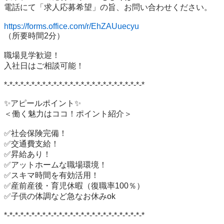
電話にて「求人応募希望」の旨、お問い合わせください。

https://forms.office.com/r/EhZAUuecyu
（所要時間2分）

職場見学歓迎！

入社日はご相談可能！

*-*-*-*-*-*-*-*-*-*-*-*-*-*-*-*-*-*-*-*-*-*-*-*-*-*

✨アピールポイント✨

＜働く魅力はココ！ポイント紹介＞

✅社会保険完備！

✅交通費支給！

✅昇給あり！

✅アットホームな職場環境！

✅スキマ時間を有効活用！

✅産前産後・育児休暇（復職率100％）

✅子供の体調など急なお休みok

*-*-*-*-*-*-*-*-*-*-*-*-*-*-*-*-*-*-*-*-*-*-*-*-*-*
