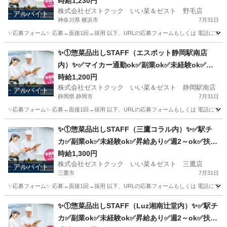
養内ok
時給1,230円
株式会社ゼストクック いい菜＆ゼスト 野毛店
アルバイト
神奈川県 横浜市
7月31日
✨応募フォーム✨ 応募→面接1回→採用 以下、URLの応募フォームもしくは 電話にて「求人応募希望」の旨、
神奈川
横浜市
キッチン
野毛
✨①惣菜品出しSTAFF（エスポット静岡駅南店
内）✨✅マイカー通勤ok✅副業ok✅未経験ok✅扶
養内ok✅週2～ok
時給1,200円
株式会社ゼストクック いい菜＆ゼスト 静岡駅南店
アルバイト
静岡県 静岡市
7月31日
✨応募フォーム✨ 応募→面接1回→採用 以下、URLの応募フォームもしくは 電話にて「求人応募希望」の旨
静岡
静岡市
キッチン
スタッフ
✨①惣菜品出しSTAFF（三鷹コラル内）✨✅駅チ
カ✅副業ok✅未経験ok✅昇給あり✅週2～ok✅扶養
内ok
時給1,300円
株式会社ゼストクック いい菜＆ゼスト 三鷹店
アルバイト
三鷹市
7月31日
✨応募フォーム✨ 応募→面接1回→採用 以下、URLの応募フォームもしくは 電話にて「求人応募希望」の旨、
東京
三鷹市
キッチン
スタッフ
✨①惣菜品出しSTAFF（Luz湘南辻堂内）✨✅駅チ
カ✅副業ok✅未経験ok✅昇給あり✅週2～ok✅扶養