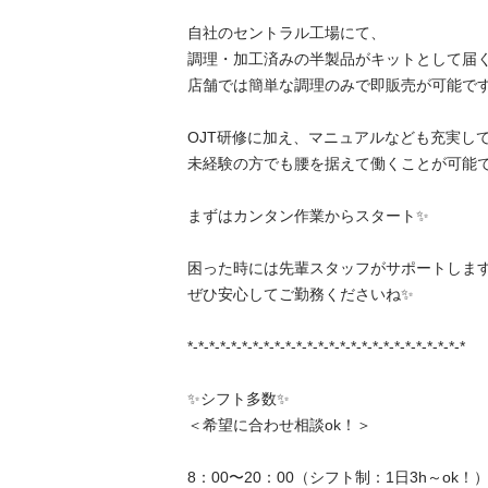
自社のセントラル工場にて、

調理・加工済みの半製品がキットとして届くた
店舗では簡単な調理のみで即販売が可能です✨
OJT研修に加え、マニュアルなども充実してお
未経験の方でも腰を据えて働くことが可能です✨
まずはカンタン作業からスタート✨

困った時には先輩スタッフがサポートしますの
ぜひ安心してご勤務くださいね✨

*-*-*-*-*-*-*-*-*-*-*-*-*-*-*-*-*-*-*-*-*-*-*-*-*-*

✨シフト多数✨

＜希望に合わせ相談ok！＞

8：00〜20：00（シフト制：1日3h～ok！）
