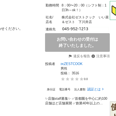
勤務時間
8：00〜20：00（シフト制：1
日3h～ok！）
社名/
株式会社ゼストクック　いい菜
店名
＆ゼスト　下川井店
ください。

連絡先
お問い合わせの受付は
終了いたしました。
違反を報告
注意事項
投稿者
㈱ZESTCOOK
男性
投稿： 
3516
0.0
認証とは
身分証
電話番号
法人書類
✨店舗staff募集✨ ✅首都圏を中心に約100
店舗ほど店舗展開 ✅創業40年以上の...