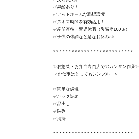
✅昇給あり！

✅アットホームな職場環境！

✅スキマ時間を有効活用！

✅産前産後・育児休暇（復職率100％）

✅子供の体調など急なお休みok

*-*-*-*-*-*-*-*-*-*-*-*-*-*-*-*-*-*-*-*-*-*-*-*-*-*

✨お惣菜・お弁当専門店でのカンタン作業✨

＜お仕事はとってもシンプル！＞

✅簡単な調理

✅パック詰め

✅品出し

✅陳列

✅清掃

*-*-*-*-*-*-*-*-*-*-*-*-*-*-*-*-*-*-*-*-*-*-*-*-*-*
