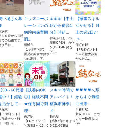
洗い場さん募
キッズコーポ
🌼🌼🌼【中山
【家事スキル
集
レーションの
駅から徒歩1
活かせる】月
横浜駅
病院内保育園
分】時給...
土の週2日だ
朝１０時から３時
都筑ふれあいの...
調...
け...
までの勤務です。
新規OPEN カウ
ぜひ手伝...
横浜市
仲町台駅
ンターBAR 結な
【お仕事内容】
【PRポイント】
(Yu...
園児の給食やおや
＼未経験大歓迎！
つの調理、下...
かんたん...
【50～60代活
【扶養内OK
スキマ時間で
💗💗💗💗＼駅
躍中！】経験
◎】経験不問
アルバイト！
からすぐ気軽
を活かして...
★保育園で調
横浜市神奈川
に出来...
平塚駅
川和町駅
理...
区...
【PRポイント】
新規OPEN カウ
高津駅
横浜駅
＼残業ナシ・時
ンターBAR 結な
【PRポイント】
お問い合わせは04
間・曜日も...
(Yu...
＼週3日～×15：0
5-321-8838ま