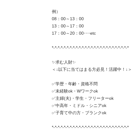
例）

08：00～13：00

13：00～17：00

17：00～20：00･･･etc

*-*-*-*-*-*-*-*-*-*-*-*-*-*-*-*-*-*-*-*-*-*-*-*-*-*

✨求む人財✨

＜↓以下に当てはまる方必見！活躍中！↓＞

✅学歴・年齢・資格不問

✅未経験ok・Wワークok

✅主婦(夫)・学生・フリーターok

✅中高年・ミドル・シニアok

✅子育て中の方・ブランクok

*-*-*-*-*-*-*-*-*-*-*-*-*-*-*-*-*-*-*-*-*-*-*-*-*-*