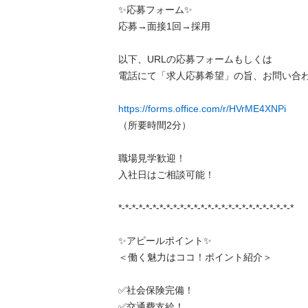
✨応募フォーム✨

応募→面接1回→採用

以下、URLの応募フォームもしくは

電話にて「求人応募希望」の旨、お問い合わせ
https://forms.office.com/r/HVrME4XNPi
（所要時間2分）

職場見学歓迎！

入社日はご相談可能！

*-*-*-*-*-*-*-*-*-*-*-*-*-*-*-*-*-*-*-*-*-*-*-*-*-*

✨アピールポイント✨

＜働く魅力はココ！ポイント紹介＞

✅社会保険完備！

✅交通費支給！
