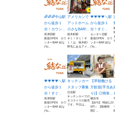
🌈🌈🌈中山駅
アメリカンで
💗💗💗💗＼駅
から徒歩１
アットホーム
から徒歩１
分！カウン...
小さなBAR!...
分！すぐ...
長津田駅
桜木町駅
センター北駅
新規OPEN カウ
ギミ！ギミ！ギ
新規OPEN カウ
ンターBAR 結な
ミ！は、桜木町/
ンターBAR 結な
(Yu...
野毛にあるアメ...
(Yu...
💗💗💗💗＼駅
キッチンカー
【早朝働ける
から徒歩１
スタッフ募集
方歓迎(手当あ
日吉駅
分！すぐ...
り)】◎簡単...
キッチンカーでの
長津田駅
横浜市
タコライスの販売
新規OPEN カウ
【給与】 時給1,23
です。平日は...
ンターBAR 結な
0円～ 【勤務時
(Yu...
間】...