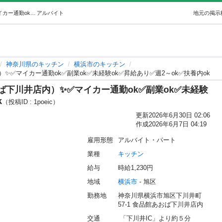
✨②惣菜製造STAFF（食品館あおば下川井店内）✨✅マイカー通勤ok✅副業ok✅未経験ok✅昇給あり✅週2～ok✅扶養内ok (㈱ZESTCOOK) 横浜のキッチンの無料求人広告・アルバイト・バイト募集情報｜ジモティー
アルバイト
地元の掲示
神奈川県のキッチン
横浜市のキッチン
✨✅マイカー通勤ok✅副業ok✅未経験ok✅昇給あり✅週2～ok✅扶養内ok
ば下川井店内）✨✅マイカー通勤ok✅副業ok✅未経験
k
（投稿ID : 1poeic）
更新
2026年6月30日 02:06
作成
2026年6月7日 04:19
雇用形態
アルバイト・パート
業種
キッチン
給与
時給1,230円
地域
横浜市
 - 旭区
勤務地
神奈川県横浜市旭区下川井町
57-1 食品館あおば下川井店内
交通
 「下川井IC」より約５分