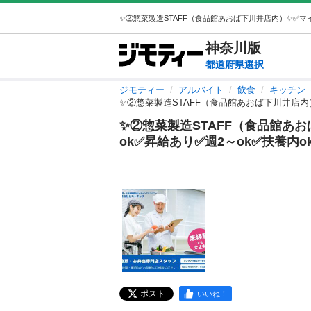
神奈川
版
都道府県選択
ジモティー
アルバイト
飲食
キッチン
✨②惣菜製造STAFF（食品館あおば下川井店内）
✨②惣菜製造STAFF（食品館あお
ok✅昇給あり✅週2～ok✅扶養内o
ポスト
いいね！