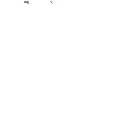
0定...
で！...