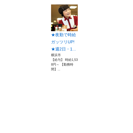
★夜勤で時給
ガッツリUP!
★週2日・1...
横浜市
【給与】 時給1,53
8円～ 【勤務時
間】...