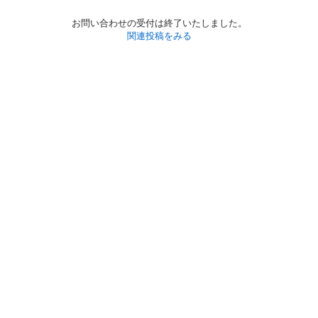
お問い合わせの受付は終了いたしました。
関連投稿をみる
初めての方へ
利用規約
プライバシーポリシー
プライバシー・ステートメント
健全化に資する運用方針
お問い合わせ
運営会社
サイトマップ
ご利用ガイド
フリーワードで探す
PC版で表示
都道府県選択
特定商取引法の表示
利用者情報の外部送信について
© 2011-
2026
Jmty, Inc.