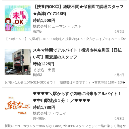
【扶養内OK◎】経験不問★保育園で調理スタッフ
★高津(YY-7148R)
時給1,500円
株式会社ヒューマントラスト
高津駅
8月3日
【PRポイント】 ＼週3日～×15：00定時／ 扶養内もOK！夕方からはプライベート◎ ・残
神奈川
川崎市
高津駅
キッチン
スキマ時間でアルバイト！横浜市神奈川区【日払
い可】蕎麦屋のスタッフ
時給1225円
そば処 出雲
横浜駅
8月3日
お問い合わせは045-321-8838まで！ （履歴書は不要です！） ■営業時間 11時～
神奈川
横浜市
横浜駅
飲食
スタッフ
💗💗💗💗＼駅からすぐ気軽に出来るアルバイト！
💗中山駅徒歩１分！ ／💗💗💗💗
時給1,780円
株式会社ザ・ウェイ
川和町駅
8月2日
新規OPEN カウンターBAR 結な (Yuna) 📢OPENスタッフとして一緒に楽しく働き