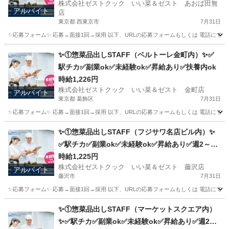
株式会社ゼストクック いい菜＆ゼスト あおば田無
アルバイト
店
東京都 西東京市
7月31日
✨応募フォーム✨ 応募→面接1回→採用 以下、URLの応募フォームもしくは 電話にて「求人応募希望」の旨
東京
西東京市
キッチン
スタッフ
✨①惣菜品出しSTAFF（ベルトーレ金町内）✨✅
駅チカ✅副業ok✅未経験ok✅昇給あり✅扶養内ok
時給1,226円
株式会社ゼストクック いい菜＆ゼスト 金町店
アルバイト
東京都 葛飾区
7月31日
✨応募フォーム✨ 応募→面接1回→採用 以下、URLの応募フォームもしくは 電話にて「求人応募希望」の旨、
東京
葛飾区
キッチン
スタッフ
✨①惣菜品出しSTAFF（フジサワ名店ビル内）✨
✅駅チカ✅副業ok✅未経験ok✅昇給あり✅週2～ok
✅扶養内ok
時給1,225円
株式会社ゼストクック いい菜＆ゼスト 藤沢店
アルバイト
藤沢市
7月31日
✨応募フォーム✨ 応募→面接1回→採用 以下、URLの応募フォームもしくは 電話にて「求人応募希望」の旨、
神奈川
藤沢市
キッチン
スタッフ
✨①惣菜品出しSTAFF（マーケットスクエア内）
✨✅駅チカ✅副業ok✅未経験ok✅昇給あり✅週2～