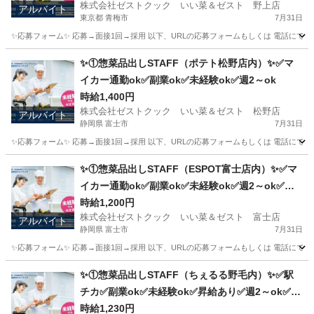
株式会社ゼストクック いい菜＆ゼスト 野上店
アルバイト
東京都 青梅市
7月31日
✨応募フォーム✨ 応募→面接1回→採用 以下、URLの応募フォームもしくは 電話にて「求人応募希望」の旨、
東京
青梅市
キッチン
スタッフ
✨①惣菜品出しSTAFF（ポテト松野店内）✨✅マ
イカー通勤ok✅副業ok✅未経験ok✅週2～ok
時給1,400円
株式会社ゼストクック いい菜＆ゼスト 松野店
アルバイト
静岡県 富士市
7月31日
✨応募フォーム✨ 応募→面接1回→採用 以下、URLの応募フォームもしくは 電話にて「求人応募希望」の旨
静岡
富士市
キッチン
ポテト
✨①惣菜品出しSTAFF（ESPOT富士店内）✨✅マ
イカー通勤ok✅副業ok✅未経験ok✅週2～ok✅昇
給あり✅扶養内ok
時給1,200円
株式会社ゼストクック いい菜＆ゼスト 富士店
アルバイト
静岡県 富士市
7月31日
✨応募フォーム✨ 応募→面接1回→採用 以下、URLの応募フォームもしくは 電話にて「求人応募希望」の旨、
静岡
富士市
キッチン
スタッフ
✨①惣菜品出しSTAFF（ちぇるる野毛内）✨✅駅
チカ✅副業ok✅未経験ok✅昇給あり✅週2～ok✅扶
養内ok
時給1,230円