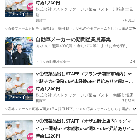
ok✅扶養内ok
時給1,230円
株式会社ゼストクック いい菜＆ゼスト 川崎富士見
アルバイト
店
川崎市
7月31日
✨応募フォーム✨ 応募→面接1回→採用 以下、URLの応募フォームもしくは 電話にて「求人応募希望」の旨
神奈川
川崎市
キッチン
スタッフ
自動車メーカーの期間従業員募集
高収入・無料の寮費・通勤バス等によりお金が貯まり
やすい環境
トヨタ自動車株式会社
Ad
✨①惣菜品出しSTAFF（ブランチ南部市場内）✨
✅駅チカ✅副業ok✅未経験ok✅昇給あり✅週2～ok
✅扶養内ok
時給1,300円
株式会社ゼストクック いい菜＆ゼスト 南部市場店
アルバイト
横浜市
7月31日
✨応募フォーム✨ 応募→面接1回→採用 以下、URLの応募フォームもしくは 電話にて「求人応募希望」の旨
神奈川
横浜市
キッチン
スタッフ
✨①惣菜品出しSTAFF（オザム野上店内）✨✅マ
イカー通勤ok✅未経験ok✅週2～ok✅昇給あり✅扶
養内ok
時給1,226円