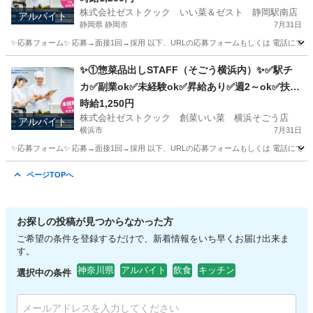
株式会社ゼストクック いい菜＆ゼスト 静岡駅南店
アルバイト
静岡県 静岡市
7月31日
✨応募フォーム✨ 応募→面接1回→採用 以下、URLの応募フォームもしくは 電話にて「求人応募希望」の旨
静岡
静岡市
キッチン
スタッフ
✨①惣菜品出しSTAFF（そごう横浜内）✨✅駅チ
カ✅副業ok✅未経験ok✅昇給あり✅週2～ok✅扶養
内ok
時給1,250円
株式会社ゼストクック 創菜いい菜 横浜そごう店
アルバイト
横浜市
7月31日
✨応募フォーム✨ 応募→面接1回→採用 以下、URLの応募フォームもしくは 電話にて「求人応募希望」の旨
神奈川
横浜市
キッチン
そごう
ページTOPへ
お探しの投稿が見つからなかった方
ご希望の条件を登録するだけで、新着情報をいち早くお届け出来ま
す。
神奈川県
アルバイト
飲食
キッチン
選択中の条件