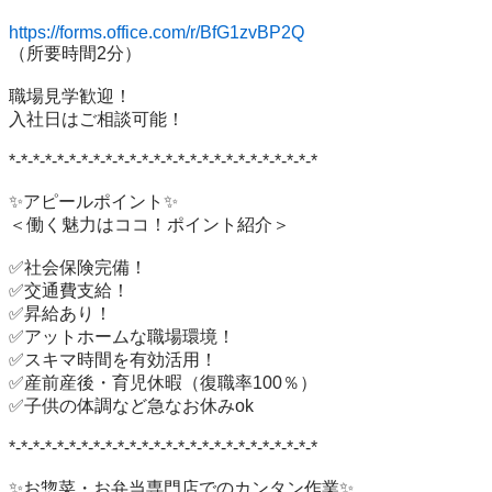
https://forms.office.com/r/BfG1zvBP2Q
（所要時間2分）

職場見学歓迎！

入社日はご相談可能！

*-*-*-*-*-*-*-*-*-*-*-*-*-*-*-*-*-*-*-*-*-*-*-*-*-*

✨アピールポイント✨

＜働く魅力はココ！ポイント紹介＞

✅社会保険完備！

✅交通費支給！

✅昇給あり！

✅アットホームな職場環境！

✅スキマ時間を有効活用！

✅産前産後・育児休暇（復職率100％）

✅子供の体調など急なお休みok

*-*-*-*-*-*-*-*-*-*-*-*-*-*-*-*-*-*-*-*-*-*-*-*-*-*

✨お惣菜・お弁当専門店でのカンタン作業✨
