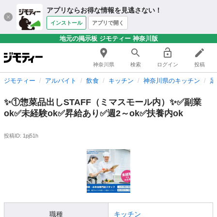
アプリならお得な情報を見逃さない！
インストール
アプリで開く
地元の掲示板 ジモティー 神奈川版
神奈川県
検索
ログイン
投稿
ジモティー
アルバイト
飲食
キッチン
神奈川県のキッチン
足
✨①惣菜品出しSTAFF（ミマスモール内）✨✅副業
ok✅未経験ok✅昇給あり✅週2～ok✅扶養内ok
投稿ID: 1pj51h
職種
キッチン