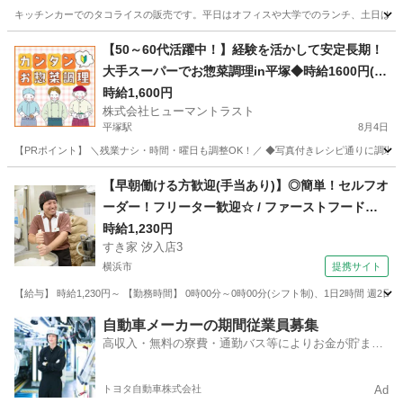
キッチンカーでのタコライスの販売です。平日はオフィスや大学でのランチ、土日はイ
神奈川
横浜市
日吉駅
その他
スタッフ
【50～60代活躍中！】経験を活かして安定長期！
大手スーパーでお惣菜調理in平塚◆時給1600円(W
2T-1573_1)
時給1,600円
株式会社ヒューマントラスト
平塚駅
8月4日
【PRポイント】 ＼残業ナシ・時間・曜日も調整OK！／ ◆写真付きレシピ通りに調理す
神奈川
平塚市
平塚駅
キッチン
ヒューマントラスト
【早朝働ける方歓迎(手当あり)】◎簡単！セルフオ
ーダー！フリーター歓迎☆ / ファーストフード
ホールスタッフ
時給1,230円
すき家 汐入店3
横浜市
提携サイト
【給与】 時給1,230円～ 【勤務時間】 0時00分～0時00分(シフト制)、1日2時間 週
神奈川
横浜市
レストラン
自動車メーカーの期間従業員募集
高収入・無料の寮費・通勤バス等によりお金が貯まり
やすい環境
トヨタ自動車株式会社
Ad