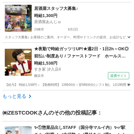
神奈川
横浜市
川和町駅
その他
スタッフ
居酒屋スタッフ大募集♪
時給1,300円
居酒屋あんじゅ
川崎市
8月2日
スタッフ大募集♪ お客様のご案内、オーダー、料理やドリンクの提供、お会計など、接客
神奈川
川崎市
居酒屋
スタッフ
★夜勤で時給ガッツリUP!★週2日・1日2h～OK◎
前払い制度あり / ファーストフード ホールスタ
ッフ
時給1,538円
すき家 汐入店4
横浜市
提携サイト
【給与】 時給1,538円～ 【勤務時間】 22時00分～翌5時00分(シフト制)、1日2時間
神奈川
横浜市
レストラン
もっと見る
㈱ZESTCOOK
さんのその他の投稿記事：
✨①惣菜品出しSTAFF（国分寺マルイ内）✨✅駅