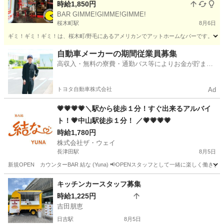
時給1,850円
BAR GIMME!GIMME!GIMME!
桜木町駅
8月6日
ギミ！ギミ！ギミ！は、桜木町/野毛にあるアメリカンでアットホームなバーです。 小
神奈川
横浜市
桜木町駅
バーテンダー
BAR
自動車メーカーの期間従業員募集
高収入・無料の寮費・通勤バス等によりお金が貯まり
やすい環境
トヨタ自動車株式会社
Ad
💗💗💗💗＼駅から徒歩１分！すぐ出来るアルバイ
ト！💗中山駅徒歩１分！ ／💗💗💗💗
時給1,780円
株式会社ザ・ウェイ
長津田駅
8月5日
新規OPEN カウンターBAR 結な (Yuna) 📢OPENスタッフとして一緒に楽しく働き
神奈川
横浜市
長津田駅
その他
スタッフ
キッチンカースタッフ募集
時給1,225円
吉田朋恵
日吉駅
8月5日