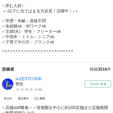
✨求む人財✨

＜↓以下に当てはまる方必見！活躍中！↓＞

✅学歴・年齢・資格不問

✅未経験ok・Wワークok

✅主婦(夫)・学生・フリーターok

✅中高年・ミドル・シニアok

✅子育て中の方・ブランクok

*-*-*-*-*-*-*-*-*-*-*-*-*-*-*-*-*-*-*-*-*-*-*-*-*-*
投稿者
投稿
3516
件
㈱ZESTCOOK
男性
フォローする
0.0
身分証
電話番号
法人書類
✨店舗staff募集✨ ✅首都圏を中心に約100店舗ほど店舗展開
✅創業40年以上の...