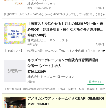
株式会社ザ・ウェイ
都筑ふれあいの丘駅
8月6日
新規OPEN カウンターBAR 結な (Yuna) 📢OPENスタッフとして一緒に楽しく働き
神奈川
横浜市
都筑ふれあいの丘駅
その他
スタッフ
【家事スキル活かせる】月土の週2日だけ×4h～未
経験OK！野菜を切る・盛付などモクモク調理補助
(ES1W-3778_1)
時給1,500円
株式会社ヒューマントラスト
仲町台駅
8月6日
【PRポイント】 ＼未経験大歓迎！かんたんお手伝いです／ ◆週2日（月・土）だけのス
神奈川
横浜市
仲町台駅
キッチン
ヒューマントラスト
キッズコーポレーションの病院内保育園調理師・
栄養士【パート】求人！
時給1,230円
株式会社キッズコーポレーション
横浜市
提携サイト
【お仕事内容】 園児の給食やおやつの調理、下処理、盛付け、配膳、食器洗浄、衛生管
神奈川
横浜市
その他
アメリカンでアットホーム小さなBAR! GIMME!GI
MME!GIMME!