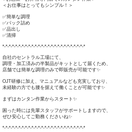
＜お仕事はとってもシンプル！＞

✅簡単な調理

✅パック詰め

✅品出し

✅清掃

*-*-*-*-*-*-*-*-*-*-*-*-*-*-*-*-*-*-*-*-*-*-*-*-*-*

自社のセントラル工場にて、

調理・加工済みの半製品がキットとして届くため、

店舗では簡単な調理のみで即販売が可能です✨

OJT研修に加え、マニュアルなども充実しており、

未経験の方でも腰を据えて働くことが可能です✨

まずはカンタン作業からスタート✨

困った時には先輩スタッフがサポートしますので、

ぜひ安心してご勤務くださいね✨

*-*-*-*-*-*-*-*-*-*-*-*-*-*-*-*-*-*-*-*-*-*-*-*-*-*
