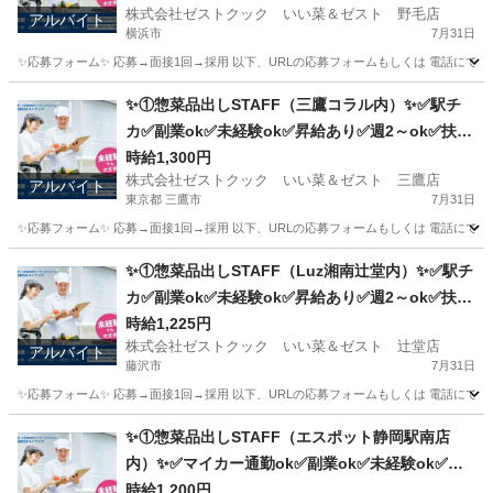
株式会社ゼストクック いい菜＆ゼスト 野毛店
アルバイト
横浜市
7月31日
✨応募フォーム✨ 応募→面接1回→採用 以下、URLの応募フォームもしくは 電話にて「求人応募希望」の旨、
神奈川
横浜市
キッチン
野毛
✨①惣菜品出しSTAFF（三鷹コラル内）✨✅駅チ
カ✅副業ok✅未経験ok✅昇給あり✅週2～ok✅扶養
内ok
時給1,300円
株式会社ゼストクック いい菜＆ゼスト 三鷹店
アルバイト
東京都 三鷹市
7月31日
✨応募フォーム✨ 応募→面接1回→採用 以下、URLの応募フォームもしくは 電話にて「求人応募希望」の旨、
東京
三鷹市
キッチン
スタッフ
✨①惣菜品出しSTAFF（Luz湘南辻堂内）✨✅駅チ
カ✅副業ok✅未経験ok✅昇給あり✅週2～ok✅扶養
内ok
時給1,225円
株式会社ゼストクック いい菜＆ゼスト 辻堂店
アルバイト
藤沢市
7月31日
✨応募フォーム✨ 応募→面接1回→採用 以下、URLの応募フォームもしくは 電話にて「求人応募希望」の旨
神奈川
藤沢市
キッチン
スタッフ
✨①惣菜品出しSTAFF（エスポット静岡駅南店
内）✨✅マイカー通勤ok✅副業ok✅未経験ok✅扶
養内ok✅週2～ok
時給1,200円