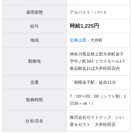
雇用形態
アルバイト・パート
時給1,225円
給与
地域
足柄上郡
- 大井町
神奈川県足柄上郡大井町金子
勤務地
字中ノ町343 ミマスモール1Ｆ
食品館あおば大井松田店内
交通
「相模金子駅」徒歩11分
7：00〜20：00（シフト制：1
勤務時間
日3h～ok！）
株式会社ゼストクック いい
社名/店名
菜＆ゼスト 大井松田店