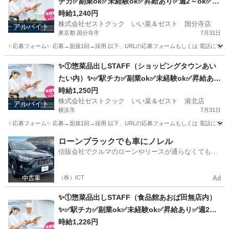
チカ✅副業ok✅未経験ok✅昇給あり✅週2～ok✅扶
養内ok
時給1,240円
株式会社ゼストクック いい菜＆ゼスト 国分寺店
アルバイト
東京都 国分寺市
7月31日
✨応募フォーム✨ 応募→面接1回→採用 以下、URLの応募フォームもしくは 電話にて「求人応募希望」の旨
東京
国分寺市
キッチン
スタッフ
✨①惣菜品出しSTAFF（ショッピングタウンあい
たい内）✨✅駅チカ✅副業ok✅未経験ok✅昇給あり
✅週1～ok✅扶養内ok
時給1,250円
株式会社ゼストクック いい菜＆ゼスト 港北店
アルバイト
横浜市
7月31日
✨応募フォーム✨ 応募→面接1回→採用 以下、URLの応募フォームもしくは 電話にて「求人応募希望」の旨
神奈川
横浜市
キッチン
スタッフ
ローンブラックでも車にノレル
信販会社でクルマのローンやリースが通らなくてもク
ルマをご利用いただけるサービスがあります！
（株）ICT
Ad
✨①惣菜品出しSTAFF（食品館あおば田無店内）
✨✅駅チカ✅副業ok✅未経験ok✅昇給あり✅週2～
ok✅扶養内ok
時給1,226円