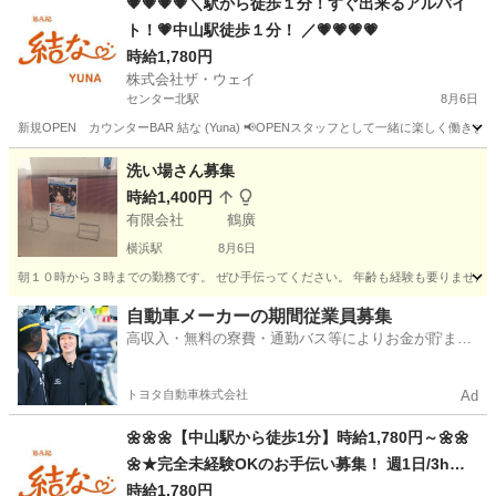
💗💗💗💗＼駅から徒歩１分！すぐ出来るアルバイ
ト！💗中山駅徒歩１分！ ／💗💗💗💗
時給1,780円
株式会社ザ・ウェイ
センター北駅
8月6日
新規OPEN カウンターBAR 結な (Yuna) 📢OPENスタッフとして一緒に楽しく働き
神奈川
横浜市
センター北駅
その他
スタッフ
洗い場さん募集
時給1,400円
有限会社 鶴廣
横浜駅
8月6日
朝１０時から３時までの勤務です。 ぜひ手伝ってください。 年齢も経験も要りません。
神奈川
横浜市
横浜駅
カフェ
パート
自動車メーカーの期間従業員募集
高収入・無料の寮費・通勤バス等によりお金が貯まり
やすい環境
トヨタ自動車株式会社
Ad
🌼🌼🌼【中山駅から徒歩1分】時給1,780円～🌼🌼
🌼★完全未経験OKのお手伝い募集！ 週1日/3h～O
K、服装自由、ノルマ無し🎇
時給1,780円