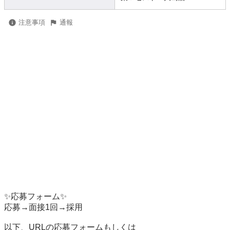
注意事項
通報
✨応募フォーム✨

応募→面接1回→採用

以下、URLの応募フォームもしくは
