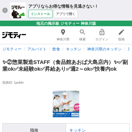
アプリならお得な情報を見逃さない！
インストール
アプリで開く
地元の掲示板 ジモティー 神奈川版
神奈川県
検索
ログイン
投稿
ジモティー
アルバイト
飲食
キッチン
神奈川県のキッチン
川
✨②惣菜製造STAFF（食品館あおば大島店内）✨✅副
業ok✅未経験ok✅昇給あり✅週2～ok✅扶養内ok
投稿ID: 1pofdn
職種
キッチン