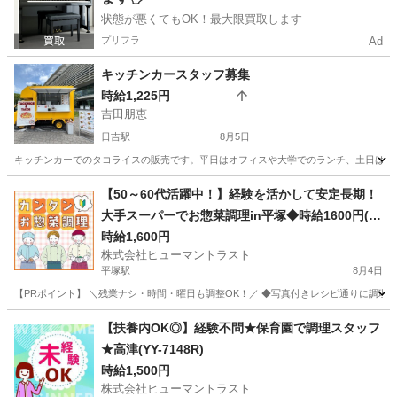
状態が悪くてもOK！最大限買取します
プリフラ
Ad
キッチンカースタッフ募集
時給1,225円
吉田朋恵
日吉駅
8月5日
キッチンカーでのタコライスの販売です。平日はオフィスや大学でのランチ、土日はイ
神奈川
横浜市
日吉駅
その他
スタッフ
【50～60代活躍中！】経験を活かして安定長期！
大手スーパーでお惣菜調理in平塚◆時給1600円(W
2T-1573_1)
時給1,600円
株式会社ヒューマントラスト
平塚駅
8月4日
【PRポイント】 ＼残業ナシ・時間・曜日も調整OK！／ ◆写真付きレシピ通りに調理す
神奈川
平塚市
平塚駅
キッチン
ヒューマントラスト
【扶養内OK◎】経験不問★保育園で調理スタッフ
★高津(YY-7148R)
時給1,500円
株式会社ヒューマントラスト