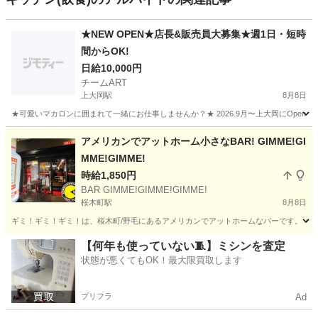
★NEW OPEN★店長&販売員大募集★週1日・短時
間からOK!
日給10,000円
チームART
上大岡駅
8月8日
★可愛いマカロンに囲まれて一緒にお仕事しませんか？★ 2026.9月〜上大岡にOpen！
神奈川
横浜市
上大岡駅
ケーキ
スタッフ
アメリカンでアットホーム小さなBAR! GIMME!GI
MME!GIMME!
時給1,850円
BAR GIMME!GIMME!GIMME!
桜木町駅
8月8日
ギミ！ギミ！ギミ！は、桜木町/野毛にあるアメリカンでアットホームなバーです。 小
神奈川
横浜市
桜木町駅
バーテンダー
BAR
【何年も使っていない🧵】ミシンを査定
状態が悪くてもOK！最大限買取します
プリフラ
Ad