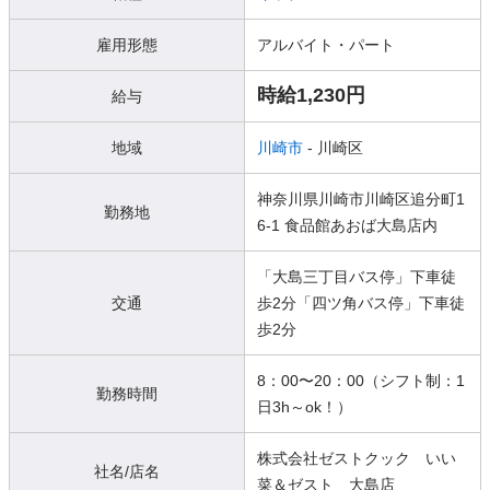
雇用形態
アルバイト・パート
時給1,230円
給与
地域
川崎市
- 川崎区
神奈川県川崎市川崎区追分町1
勤務地
6-1 食品館あおば大島店内
「大島三丁目バス停」下車徒
交通
歩2分「四ツ角バス停」下車徒
歩2分
8：00〜20：00（シフト制：1
勤務時間
日3h～ok！）
株式会社ゼストクック いい
社名/店名
菜＆ゼスト 大島店