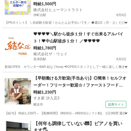
(ES1W-3778_1)
時給1,500円
株式会社ヒューマントラスト
仲町台駅
8月6日
【PRポイント】 ＼未経験大歓迎！かんたんお手伝いです／ ◆週2日（月・土）だけのス
神奈川
横浜市
仲町台駅
キッチン
ヒューマントラスト
💗💗💗💗＼駅から徒歩１分！すぐ出来るアルバイ
ト！💗中山駅徒歩１分！ ／💗💗💗💗
時給1,780円
株式会社ザ・ウェイ
長津田駅
8月5日
新規OPEN カウンターBAR 結な (Yuna) 📢OPENスタッフとして一緒に楽しく働き
神奈川
横浜市
長津田駅
その他
スタッフ
【早朝働ける方歓迎(手当あり)】◎簡単！セルフオ
ーダー！フリーター歓迎☆ / ファーストフード
ホールスタッフ
時給1,230円
すき家 汐入店3
横浜市
提携サイト
【給与】 時給1,230円～ 【勤務時間】 0時00分～0時00分(シフト制)、1日2時間 週
神奈川
横浜市
レストラン
【何年も調律していない🎹】ピアノを買い
ます🖐️