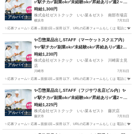
✅駅チカ✅副業ok✅未経験ok✅昇給あり✅週2～ok
✅扶養内ok
時給1,300円
株式会社ゼストクック いい菜＆ゼスト 南部市場店
アルバイト
横浜市
7月31日
✨応募フォーム✨ 応募→面接1回→採用 以下、URLの応募フォームもしくは 電話にて「求人応募希望」の旨
神奈川
横浜市
キッチン
スタッフ
✨①惣菜品出しSTAFF（マーケットスクエア内）
✨✅駅チカ✅副業ok✅未経験ok✅昇給あり✅週2～
ok✅扶養内ok
時給1,230円
株式会社ゼストクック いい菜＆ゼスト 川崎富士見
アルバイト
店
川崎市
7月31日
✨応募フォーム✨ 応募→面接1回→採用 以下、URLの応募フォームもしくは 電話にて「求人応募希望」の旨
神奈川
川崎市
キッチン
スタッフ
✨①惣菜品出しSTAFF（フジサワ名店ビル内）✨
✅駅チカ✅副業ok✅未経験ok✅昇給あり✅週2～ok
✅扶養内ok
時給1,225円
株式会社ゼストクック いい菜＆ゼスト 藤沢店
アルバイト
藤沢市
7月31日
✨応募フォーム✨ 応募→面接1回→採用 以下、URLの応募フォームもしくは 電話にて「求人応募希望」の旨、
神奈川
藤沢市
キッチン
スタッフ