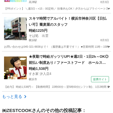
高津駅
8月3日
【PRポイント】 ＼週3日～×15：00定時／ 扶養内もOK！夕方からはプライベート◎ ・残
神奈川
川崎市
高津駅
キッチン
スキマ時間でアルバイト！横浜市神奈川区【日払
い可】蕎麦屋のスタッフ
時給1225円
そば処 出雲
横浜駅
8月3日
お問い合わせは045-321-8838まで！ （履歴書は不要です！） ■営業時間 11時～
神奈川
横浜市
横浜駅
飲食
スタッフ
★夜勤で時給ガッツリUP!★週2日・1日2h～OK◎
前払い制度あり / ファーストフード ホールスタ
ッフ
時給1,538円
すき家 汐入店4
横浜市
提携サイト
【給与】 時給1,538円～ 【勤務時間】 22時00分～翌5時00分(シフト制)、1日2時間
神奈川
横浜市
レストラン
もっと見る
㈱ZESTCOOK
さんのその他の投稿記事：