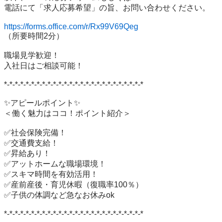
電話にて「求人応募希望」の旨、お問い合わせください。

https://forms.office.com/r/Rx99V69Qeg
（所要時間2分）

職場見学歓迎！

入社日はご相談可能！

*-*-*-*-*-*-*-*-*-*-*-*-*-*-*-*-*-*-*-*-*-*-*-*-*-*

✨アピールポイント✨

＜働く魅力はココ！ポイント紹介＞

✅社会保険完備！

✅交通費支給！

✅昇給あり！

✅アットホームな職場環境！

✅スキマ時間を有効活用！

✅産前産後・育児休暇（復職率100％）

✅子供の体調など急なお休みok

*-*-*-*-*-*-*-*-*-*-*-*-*-*-*-*-*-*-*-*-*-*-*-*-*-*
