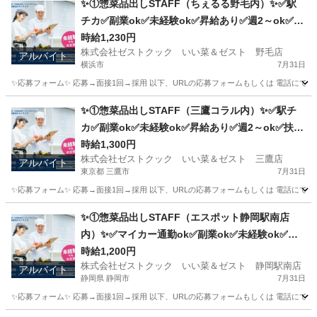
✨①惣菜品出しSTAFF（ちぇるる野毛内）✨✅駅
チカ✅副業ok✅未経験ok✅昇給あり✅週2～ok✅扶
養内ok
時給1,230円
株式会社ゼストクック いい菜＆ゼスト 野毛店
アルバイト
横浜市
7月31日
✨応募フォーム✨ 応募→面接1回→採用 以下、URLの応募フォームもしくは 電話にて「求人応募希望」の旨、
神奈川
横浜市
キッチン
野毛
✨①惣菜品出しSTAFF（三鷹コラル内）✨✅駅チ
カ✅副業ok✅未経験ok✅昇給あり✅週2～ok✅扶養
内ok
時給1,300円
株式会社ゼストクック いい菜＆ゼスト 三鷹店
アルバイト
東京都 三鷹市
7月31日
✨応募フォーム✨ 応募→面接1回→採用 以下、URLの応募フォームもしくは 電話にて「求人応募希望」の旨、
東京
三鷹市
キッチン
スタッフ
✨①惣菜品出しSTAFF（エスポット静岡駅南店
内）✨✅マイカー通勤ok✅副業ok✅未経験ok✅扶
養内ok✅週2～ok
時給1,200円
株式会社ゼストクック いい菜＆ゼスト 静岡駅南店
アルバイト
静岡県 静岡市
7月31日
✨応募フォーム✨ 応募→面接1回→採用 以下、URLの応募フォームもしくは 電話にて「求人応募希望」の旨