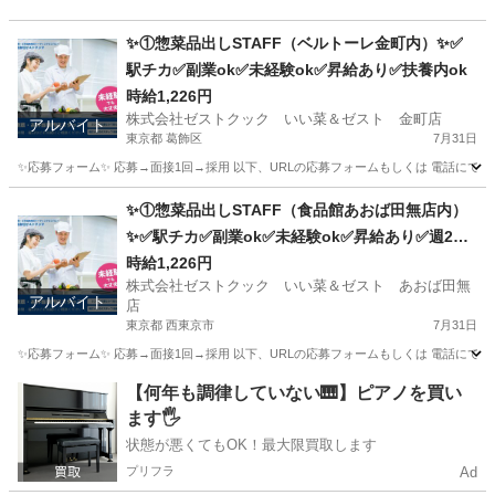
✨①惣菜品出しSTAFF（ベルトーレ金町内）✨✅
駅チカ✅副業ok✅未経験ok✅昇給あり✅扶養内ok
時給1,226円
株式会社ゼストクック いい菜＆ゼスト 金町店
アルバイト
東京都 葛飾区
7月31日
✨応募フォーム✨ 応募→面接1回→採用 以下、URLの応募フォームもしくは 電話にて「求人応募希望」の旨、
東京
葛飾区
キッチン
スタッフ
✨①惣菜品出しSTAFF（食品館あおば田無店内）
✨✅駅チカ✅副業ok✅未経験ok✅昇給あり✅週2～
ok✅扶養内ok
時給1,226円
株式会社ゼストクック いい菜＆ゼスト あおば田無
アルバイト
店
東京都 西東京市
7月31日
✨応募フォーム✨ 応募→面接1回→採用 以下、URLの応募フォームもしくは 電話にて「求人応募希望」の旨
東京
西東京市
キッチン
スタッフ
【何年も調律していない🎹】ピアノを買い
ます🖐️
状態が悪くてもOK！最大限買取します
プリフラ
Ad