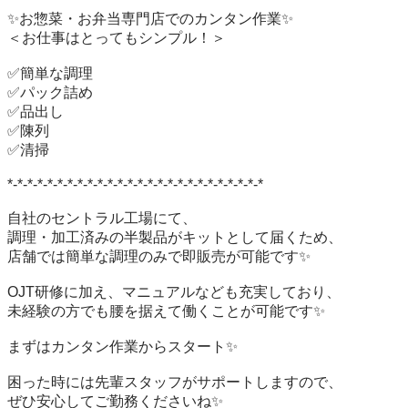
✨お惣菜・お弁当専門店でのカンタン作業✨

＜お仕事はとってもシンプル！＞

✅簡単な調理

✅パック詰め

✅品出し

✅陳列

✅清掃

*-*-*-*-*-*-*-*-*-*-*-*-*-*-*-*-*-*-*-*-*-*-*-*-*-*

自社のセントラル工場にて、

調理・加工済みの半製品がキットとして届くため、

店舗では簡単な調理のみで即販売が可能です✨

OJT研修に加え、マニュアルなども充実しており、

未経験の方でも腰を据えて働くことが可能です✨

まずはカンタン作業からスタート✨

困った時には先輩スタッフがサポートしますので、

ぜひ安心してご勤務くださいね✨
