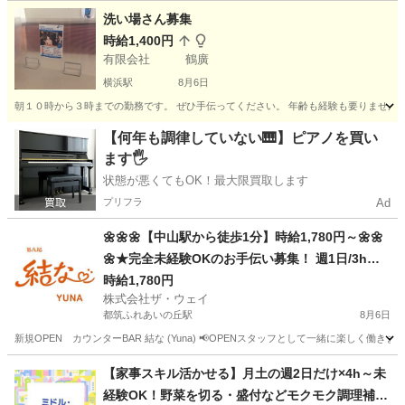
神奈川
横浜市
その他
洗い場さん募集
時給1,400円
有限会社 鶴廣
横浜駅
8月6日
朝１０時から３時までの勤務です。 ぜひ手伝ってください。 年齢も経験も要りません。
神奈川
横浜市
横浜駅
カフェ
パート
【何年も調律していない🎹】ピアノを買い
ます🖐️
状態が悪くてもOK！最大限買取します
プリフラ
Ad
🌼🌼🌼【中山駅から徒歩1分】時給1,780円～🌼🌼
🌼★完全未経験OKのお手伝い募集！ 週1日/3h～O
K、服装自由、ノルマ無し🎇
時給1,780円
株式会社ザ・ウェイ
都筑ふれあいの丘駅
8月6日
新規OPEN カウンターBAR 結な (Yuna) 📢OPENスタッフとして一緒に楽しく働き
神奈川
横浜市
都筑ふれあいの丘駅
その他
スタッフ
【家事スキル活かせる】月土の週2日だけ×4h～未
経験OK！野菜を切る・盛付などモクモク調理補助