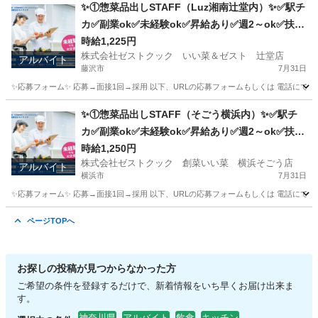
静岡
静岡市
キッチン
スタッフ
✨①惣菜品出しSTAFF（Luz湘南辻堂内）✨✅駅チ
カ✅副業ok✅未経験ok✅昇給あり✅週2～ok✅扶養
内ok
時給1,225円
株式会社ゼストクック いい菜＆ゼスト 辻堂店
アルバイト
藤沢市
7月31日
✨応募フォーム✨ 応募→面接1回→採用 以下、URLの応募フォームもしくは 電話にて「求人応募希望」の旨
神奈川
藤沢市
キッチン
スタッフ
✨①惣菜品出しSTAFF（そごう横浜内）✨✅駅チ
カ✅副業ok✅未経験ok✅昇給あり✅週2～ok✅扶養
内ok
時給1,250円
株式会社ゼストクック 創菜いい菜 横浜そごう店
アルバイト
横浜市
7月31日
✨応募フォーム✨ 応募→面接1回→採用 以下、URLの応募フォームもしくは 電話にて「求人応募希望」の旨
神奈川
横浜市
キッチン
そごう
ページTOPへ
お探しの投稿が見つからなかった方
ご希望の条件を登録するだけで、新着情報をいち早くお届け出来ま
す。
神奈川県
アルバイト
飲食
キッチン