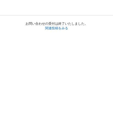
お問い合わせの受付は終了いたしました。
関連投稿をみる
初めての方へ
利用規約
プライバシーポリシー
プライバシー・ステートメント
健全化に資する運用方針
お問い合わせ
運営会社
サイトマップ
ご利用ガイド
フリーワードで探す
PC版で表示
都道府県選択
特定商取引法の表示
利用者情報の外部送信について