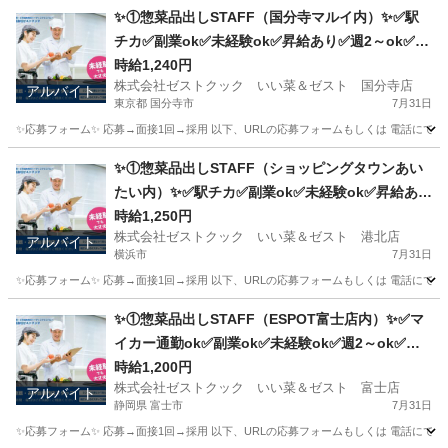
✨①惣菜品出しSTAFF（国分寺マルイ内）✨✅駅
チカ✅副業ok✅未経験ok✅昇給あり✅週2～ok✅扶
養内ok
時給1,240円
株式会社ゼストクック いい菜＆ゼスト 国分寺店
アルバイト
東京都 国分寺市
7月31日
✨応募フォーム✨ 応募→面接1回→採用 以下、URLの応募フォームもしくは 電話にて「求人応募希望」の旨
東京
国分寺市
キッチン
スタッフ
✨①惣菜品出しSTAFF（ショッピングタウンあい
たい内）✨✅駅チカ✅副業ok✅未経験ok✅昇給あり
✅週1～ok✅扶養内ok
時給1,250円
株式会社ゼストクック いい菜＆ゼスト 港北店
アルバイト
横浜市
7月31日
✨応募フォーム✨ 応募→面接1回→採用 以下、URLの応募フォームもしくは 電話にて「求人応募希望」の旨
神奈川
横浜市
キッチン
スタッフ
✨①惣菜品出しSTAFF（ESPOT富士店内）✨✅マ
イカー通勤ok✅副業ok✅未経験ok✅週2～ok✅昇
給あり✅扶養内ok
時給1,200円
株式会社ゼストクック いい菜＆ゼスト 富士店
アルバイト
静岡県 富士市
7月31日
✨応募フォーム✨ 応募→面接1回→採用 以下、URLの応募フォームもしくは 電話にて「求人応募希望」の旨、