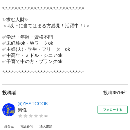
*-*-*-*-*-*-*-*-*-*-*-*-*-*-*-*-*-*-*-*-*-*-*-*-*-*

✨求む人財✨

＜↓以下に当てはまる方必見！活躍中！↓＞

✅学歴・年齢・資格不問

✅未経験ok・Wワークok

✅主婦(夫)・学生・フリーターok

✅中高年・ミドル・シニアok

✅子育て中の方・ブランクok

*-*-*-*-*-*-*-*-*-*-*-*-*-*-*-*-*-*-*-*-*-*-*-*-*-*
投稿者
投稿
3516
件
㈱ZESTCOOK
男性
フォローする
0.0
身分証
電話番号
法人書類