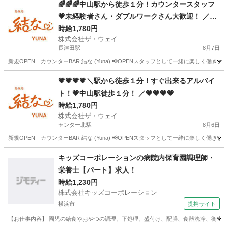
🌈🌈🌈中山駅から徒歩１分！カウンタースタッフ
💗未経験者さん・ダブルワークさん大歓迎！ ／🌈
🌈🌈🌈🌈
時給1,780円
株式会社ザ・ウェイ
長津田駅
8月7日
新規OPEN カウンターBAR 結な (Yuna) 📢OPENスタッフとして一緒に楽しく働き
神奈川
横浜市
長津田駅
その他
スタッフ
💗💗💗💗＼駅から徒歩１分！すぐ出来るアルバイ
ト！💗中山駅徒歩１分！ ／💗💗💗💗
時給1,780円
株式会社ザ・ウェイ
センター北駅
8月6日
新規OPEN カウンターBAR 結な (Yuna) 📢OPENスタッフとして一緒に楽しく働き
神奈川
横浜市
センター北駅
その他
スタッフ
キッズコーポレーションの病院内保育園調理師・
栄養士【パート】求人！
時給1,230円
株式会社キッズコーポレーション
横浜市
提携サイト
【お仕事内容】 園児の給食やおやつの調理、下処理、盛付け、配膳、食器洗浄、衛生管