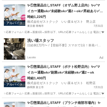
静岡
富士市
キッチン
スタッフ
✨①惣菜品出しSTAFF（オザム野上店内）✨✅マ
イカー通勤ok✅未経験ok✅週2～ok✅昇給あり✅扶
養内ok
時給1,226円
株式会社ゼストクック いい菜＆ゼスト 野上店
アルバイト
東京都 青梅市
7月31日
✨応募フォーム✨ 応募→面接1回→採用 以下、URLの応募フォームもしくは 電話にて「求人応募希望」の旨、
東京
青梅市
キッチン
スタッフ
洗い場スタッフ
日給例1万円〜 /【登録不要】スマホで1分！単発バイ
ト一括検索✨
Lacotto
Ad
✨①惣菜品出しSTAFF（ポテト松野店内）✨✅マ
イカー通勤ok✅副業ok✅未経験ok✅週2～ok
時給1,400円
株式会社ゼストクック いい菜＆ゼスト 松野店
アルバイト
静岡県 富士市
7月31日
✨応募フォーム✨ 応募→面接1回→採用 以下、URLの応募フォームもしくは 電話にて「求人応募希望」の旨
静岡
富士市
キッチン
ポテト
✨①惣菜品出しSTAFF（ブランチ南部市場内）✨