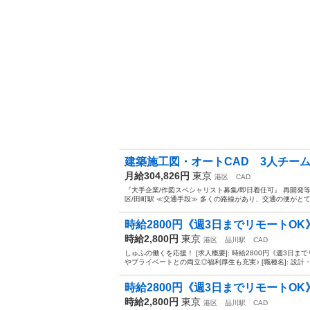
建築施工図・オートCAD 3人チー
月給304,826円
東京
港区
CAD
『大手企業/作図スペシャリスト募集/即日着任可』 再開発
区/田町駅 ≪交通手段≫ 多くの路線があり、交通の便がとても
時給2800円《週3日までリモートOK
時給2,800円
東京
港区
品川駅
CAD
しゅふの働くを応援！ [求人概要]: 時給2800円《週3
やプライベートとの両立◎福利厚生も充実♪ [職種名]: 設計・
時給2800円《週3日までリモートOK
時給2,800円
東京
港区
品川駅
CAD