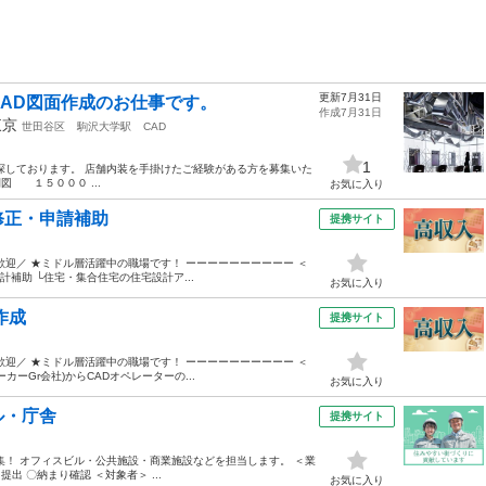
更新7月31日
AD図面作成のお仕事です。
作成7月31日
東京
世田谷区
駒沢大学駅
CAD
1
探しております。 店舗内装を手掛けたご経験がある方を募集いた
図 １５０００ ...
お気に入り
修正・申請補助
提携サイト
歓迎／ ★ミドル層活躍中の職場です！ ーーーーーーーーーー ＜
設計補助 └住宅・集合住宅の住宅設計ア...
お気に入り
作成
提携サイト
歓迎／ ★ミドル層活躍中の職場です！ ーーーーーーーーーー ＜
カーGr会社)からCADオペレーターの...
お気に入り
ビル・庁舎
提携サイト
集！ オフィスビル・公共施設・商業施設などを担当します。 ＜業
出 〇納まり確認 ＜対象者＞ ...
お気に入り