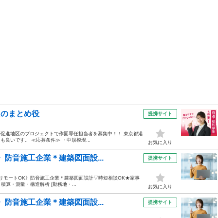
ムのまとめ役
提携サイト
等促進地区のプロジェクトで作図専任担当者を募集中！！ 東京都港
良いです。 ≪応募条件≫ ・中規模現...
お気に入り
》防音施工企業＊建築図面設...
提携サイト
日までリモートOK》防音施工企業＊建築図面設計▽時短相談OK★家事
積算・測量・構造解析 [勤務地・...
お気に入り
》防音施工企業＊建築図面設...
提携サイト