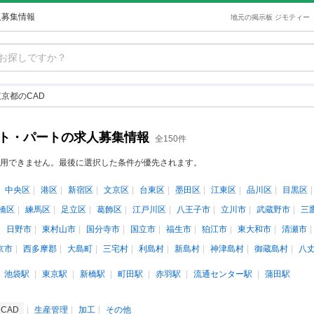
人募集情報
地元の掲示板 ジモティー
東京都のCAD
イト・パートの求人募集情報
全150件
用できません。最後に選択した条件が優先されます。
中央区
港区
新宿区
文京区
台東区
墨田区
江東区
品川区
目黒区
橋区
練馬区
足立区
葛飾区
江戸川区
八王子市
立川市
武蔵野市
三
日野市
東村山市
国分寺市
国立市
福生市
狛江市
東大和市
清瀬市
京市
西多摩郡
大島町
三宅村
利島村
新島村
神津島村
御蔵島村
八
池袋駅
東京駅
新橋駅
町田駅
赤羽駅
流通センター駅
蒲田駅
CAD
生産管理
加工
その他