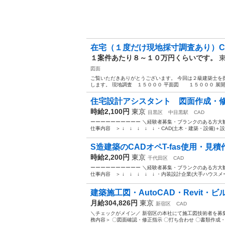
在宅（１度だけ現地採寸調査あり）C
１案件あたり８～１０万円くらいです。
図面
ご覧いただきありがとうございます。 今回は２級建築士を
します。 現地調査 １５０００ 平面図 １５０００ 展開
住宅設計アシスタント 図面作成・
時給2,100円
東京
目黒区
中目黒駅
CAD
ーーーーーーーーーー ＼経験者募集・ブランクのある方大
仕事内容 ＞ ↓ ↓ ↓ ↓ ↓ ・CAD(土木・建築・設備)＋
S造建築のCADオペT-fas使用・見積
時給2,200円
東京
千代田区
CAD
ーーーーーーーーーー ＼経験者募集・ブランクのある方大
仕事内容 ＞ ↓ ↓ ↓ ↓ ↓ ・内装設計企業(大手ハウスメー
建築施工図・AutoCAD・Revit・
月給304,826円
東京
新宿区
CAD
＼チェックがメイン／ 新宿区の本社にて施工図技術者を募
務内容＞ 〇図面確認・修正指示 〇打ち合わせ 〇書類作成・提