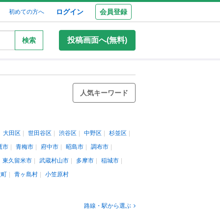
ログイン
会員登録
初めての方へ
投稿画面へ(無料)
検索
人気キーワード
大田区
世田谷区
渋谷区
中野区
杉並区
鷹市
青梅市
府中市
昭島市
調布市
東久留米市
武蔵村山市
多摩市
稲城市
丈町
青ヶ島村
小笠原村
路線・駅から選ぶ