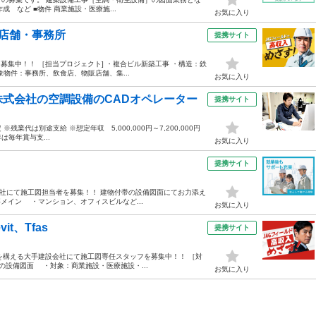
成 など ■物件 商業施設・医療施...
お気に入り
・店舗・事務所
提携サイト
募集中！！ ［担当プロジェクト] ・複合ビル新築工事 ・構造：鉄
物件：事務所、飲食店、物販店舗、集...
お気に入り
式会社の空調設備のCADオペレーター
提携サイト
 ※残業代は別途支給 ※想定年収 5,000,000円～7,200,000円
は毎年賞与支...
お気に入り
提携サイト
本社にて施工図担当者を募集！！ 建物付帯の設備図面にてお力添え
メイン ・マンション、オフィスビルなど...
お気に入り
t、Tfas
提携サイト
社を構える大手建設会社にて施工図専任スタッフを募集中！！ ［対
設備図面 ・対象：商業施設・医療施設・...
お気に入り