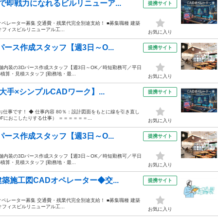
即戦力になれるビルリニューア...
提携サイト
ペレーター募集 交通費・残業代完全別途支給！ ■募集職種 建築
（オフィスビルリニューアル工...
お気に入り
ース作成スタッフ【週3日～O...
提携サイト
店舗内装の3Dパース作成スタッフ【週3日～OK／時短勤務可／平日
積算・見積スタッフ [勤務地・最...
お気に入り
手×シンプルCADワーク】...
提携サイト
お仕事です！ ◆ 仕事内容 80％：設計図面をもとに線を引き直し
Fにおこしたりする仕事） ＝＝＝＝＝＝...
お気に入り
ース作成スタッフ【週3日～O...
提携サイト
店舗内装の3Dパース作成スタッフ【週3日～OK／時短勤務可／平日
積算・見積スタッフ [勤務地・最...
お気に入り
施工図CADオペレーター◆交...
提携サイト
ペレーター募集 交通費・残業代完全別途支給！ ■募集職種 建築
（オフィスビルリニューアル工...
お気に入り