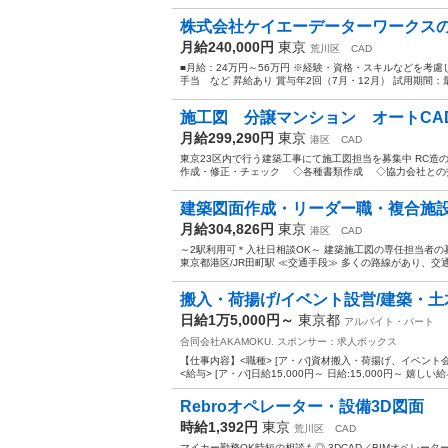
株式会社ケイエーデーターワークスのC
月給240,000円
東京
荒川区
CAD
■月給：24万円～56万円 ※経験・資格・スキルなどを考慮
手当 など 昇給あり 賞与年2回（7月・12月） 試用期間：最
施工図 分譲マンション オートCA
月給299,290円
東京
港区
CAD
東京23区内で行う建築工事にて施工図担当を募集中 RC造
作成・修正・チェック ◇各種書類作成 ◇協力会社との打
建築図面作成・リーダー職・複合施設 
月給304,826円
東京
港区
CAD
～2駅利用可＊入社日相談OK～ 建築施工図の専任担当者の
東京都港区/JR田町駅 ≪交通手段≫ 多くの路線があり、交通
搬入・荷揚げ/イベント設営/建築・土木
日給1万5,000円～
東京都
アルバイト・パート
合同会社AKAMOKU.
スポンサー：求人ボックス
【仕事内容】<職種> [ア・パ]資材搬入・荷揚げ、イベント
<給与> [ア・パ]日給15,000円～ 日給:15,000円～ 嬉しい
Rebroオペレーター・設備3D図面
時給1,392円
東京
荒川区
CAD
マイカー勤務OK時短の相談も◎ 3DCAD／BIMオペレー