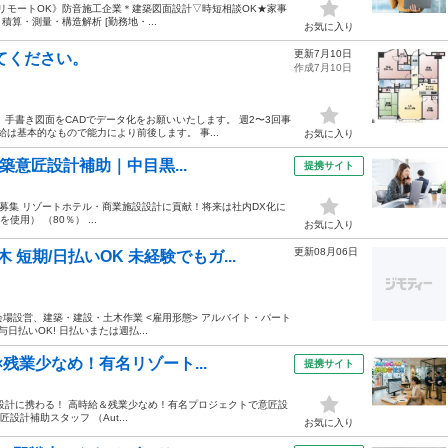
日までリモートOK》防音施工企業＊建築図面設計▽時短相談OK★家事
積算・測量・構造解析 [勤務地・...
お気に入り
更新7月10日
てください。
作成7月10日
手書き図面をCADでデータ化をお願いいたします。 週2〜3回事
は基本的なもので能力により前後します。 事...
お気に入り
建築意匠設計補助｜中目黒...
提携サイト
ッフ募集 リゾートホテル・商業施設設計に貢献！将来は社内DX化に
を使用） （80％） ...
お気に入り
更新08月06日
短期/日払いOK 未経験でもガ...
会場設営、建築・建設・土木作業 <雇用形態> アルバイト・パート
給与日払いOK! 日払いまたは週払...
×残業少なめ！有名リゾート...
提携サイト
設設計に携わる！ 高時給＆残業少なめ！有名プロジェクトで意匠設
匠設計補助スタッフ （Aut...
お気に入り