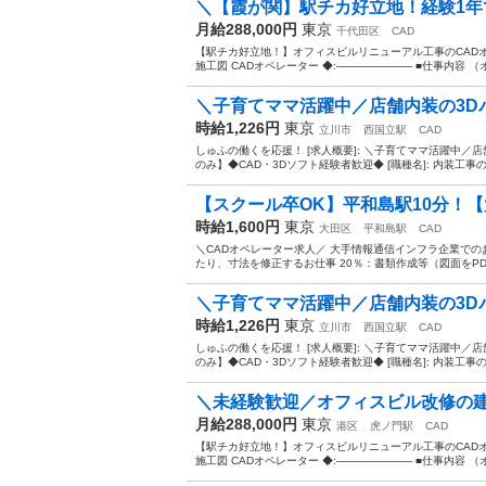
＼【霞が関】駅チカ好立地！経験1年で
月給288,000円
東京
千代田区
CAD
【駅チカ好立地！】オフィスビルリニューアル工事のCADオ
施工図 CADオペレーター ◆:────────── ■仕事内容 
＼子育てママ活躍中／店舗内装の3Dパ
時給1,226円
東京
立川市
西国立駅
CAD
しゅふの働くを応援！ [求人概要]: ＼子育てママ活躍中／
のみ】◆CAD・3Dソフト経験者歓迎◆ [職種名]: 内装工事の
【スクール卒OK】平和島駅10分！【大
時給1,600円
東京
大田区
平和島駅
CAD
＼CADオペレーター求人／ 大手情報通信インフラ企業での
たり、寸法を修正するお仕事 20％：書類作成等（図面をPD
＼子育てママ活躍中／店舗内装の3Dパ
時給1,226円
東京
立川市
西国立駅
CAD
しゅふの働くを応援！ [求人概要]: ＼子育てママ活躍中／
のみ】◆CAD・3Dソフト経験者歓迎◆ [職種名]: 内装工事の
＼未経験歓迎／オフィスビル改修の建築
月給288,000円
東京
港区
虎ノ門駅
CAD
【駅チカ好立地！】オフィスビルリニューアル工事のCADオ
施工図 CADオペレーター ◆:────────── ■仕事内容 