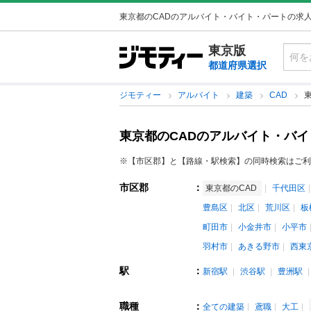
東京都のCADのアルバイト・バイト・パートの求
東京版
都道府県選択
ジモティー
アルバイト
建築
CAD
東京都のCADのアルバイト・バ
※【市区郡】と【路線・駅検索】の同時検索はご利
市区郡
：
東京都のCAD
千代田区
豊島区
北区
荒川区
板
町田市
小金井市
小平市
羽村市
あきる野市
西東
駅
：
新宿駅
渋谷駅
豊洲駅
職種
：
全ての建築
鳶職
大工