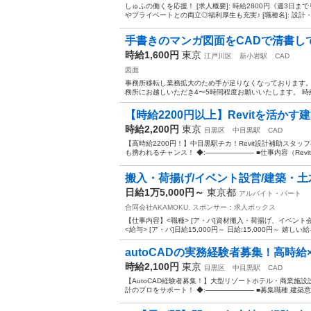
しゅふの働くを応援！ [求人概要]: 時給2800円《週3
やプライベートとの両立◎福利厚生も充実♪ [職種名]: 設計・
手書きのマンガ図面をCADで清書し
時給1,600円
東京
江戸川区
新小岩駅
CAD
図面
事務所移転し業務拡大のため手が足りなくなっております。 
務所にお越しいただき4〜5時間程度お願いいたします。 時給
【時給2200円以上】Revitを活かす
時給2,200円
東京
目黒区
中目黒駅
CAD
【高時給2200円！】中目黒駅チカ！Revit設計補助スタ
も携われるチャンス！ ◆:────────── ■仕事内容（Revit
搬入・荷揚げ/イベント設営/建築・土木 
日給1万5,000円～
東京都
アルバイト・パート
合同会社AKAMOKU.
スポンサー：求人ボックス
【仕事内容】<職種> [ア・パ]資材搬入・荷揚げ、イベント
<給与> [ア・パ]日給15,000円～ 日給:15,000円～ 嬉しい
autoCADの実務経験者募集！高時給
時給2,100円
東京
目黒区
中目黒駅
CAD
【AutoCAD経験者募集！】大型リゾートホテル・商業施
計のプロをサポート！ ◆:────────── ■募集職種 建築意