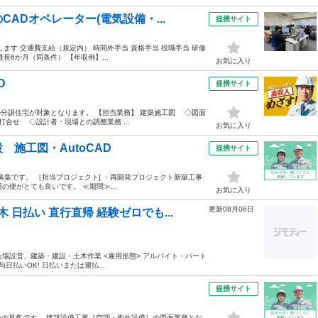
ADオペレーター(電気設備・...
提携サイト
します 交通費支給（規定内） 時間外手当 資格手当 役職手当 研修
長6か月（同条件） 【年収例】...
お気に入り
D
提携サイト
の分譲住宅が対象となります。 【担当業務】 建築施工図 ◇図面
合せ ◇設計者・現場との調整業務 ...
お気に入り
施工図・AutoCAD
提携サイト
募集です。 ［担当プロジェクト] ・再開発プロジェクト新築工事
の便がとても良いです。 ≪期間≫...
お気に入り
更新08月06日
 日払い 直行直帰 経験ゼロでも...
会場設営、建築・建設・土木作業 <雇用形態> アルバイト・パート
給与日払いOK! 日払いまたは週払...
提携サイト
ターの募集です。 建築設備工事［空調・衛生設備］の図面業務とな