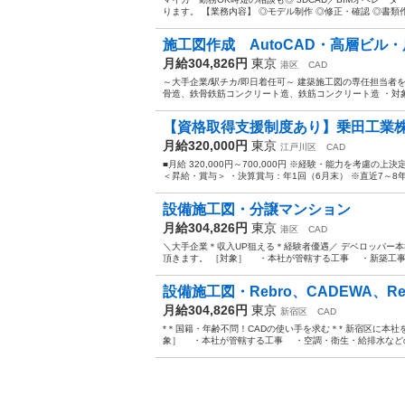
ります。 【業務内容】 ◎モデル制作 ◎修正・確認 ◎書類作
施工図作成 AutoCAD・高層ビル
月給304,826円
東京
港区
CAD
～大手企業/駅チカ/即日着任可～ 建築施工図の専任担当者を
骨造、鉄骨鉄筋コンクリート造、鉄筋コンクリート造 ・対象
【資格取得支援制度あり】乗田工業株
月給320,000円
東京
江戸川区
CAD
■月給 320,000円～700,000円 ※経験・能力を考慮の上決定
＜昇給・賞与＞ ・決算賞与：年1回（6月末） ※直近7～8年
設備施工図・分譲マンション
月給304,826円
東京
港区
CAD
＼大手企業＊収入UP狙える＊経験者優遇／ デベロッパー
頂きます。 ［対象］ ・本社が管轄する工事 ・新築工事
設備施工図・Rebro、CADEWA、Revi
月給304,826円
東京
新宿区
CAD
*＊国籍・年齢不問！CADの使い手を求む＊* 新宿区に本
象］ ・本社が管轄する工事 ・空調・衛生・給排水などの