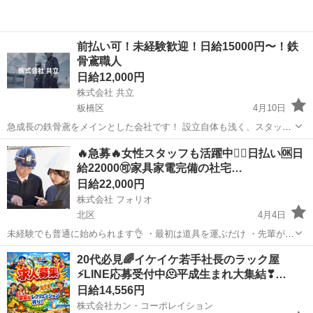
前払い可！未経験歓迎！日給15000円〜！鉄
骨鳶職人
日給12,000円
株式会社 共立
板橋区
4月10日
急成長の鉄骨鳶をメインとした会社です！ 設立自体も浅く、スタッフ
メンバーも10代〜30代前半と非常に若く、10名で行っております！仕
東京
板橋区
鳶職
鉄骨鳶
🔥急募🔥女性スタッフも活躍中🙆‍♀️日払い🆗日
事はたくさん入ってくるのですが人員が足りません！ 現在、現場数も
給22000🉑家具家電完備の社宅…
増えてきて経験者...
日給22,000円
株式会社 フォリオ
北区
4月4日
未経験でも普通に始められます👌 ・最初は道具を運ぶだけ ・先輩が横
について教えます ・いきなり危ない作業はさせません 👉「思ってた
東京
北区
鳶職
スタッフ
20代必見🌈イケイケ若手社長のラック屋
よりいける」が正直な感想です！ 💰しっかり稼げる仕事です ￣￣￣￣
⚡LINE応募受付中🫠平成生まれ大集結❣…
￣￣...
日給14,556円
株式会社カン・コーポレイション