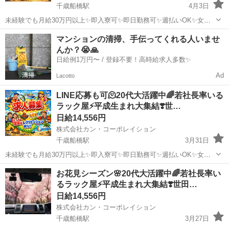
千歳船橋駅
4月3日
未経験でも月給30万円以上✨即入寮可✨即日勤務可✨週払いOK✨女性
OK✨派手髪OK✨ピアスOK✨ネイルOK✨髭さんOK✨私服通勤OK✨バ
東京
世田谷区
千歳船橋駅
鳶職
給料
マンションの清掃、手伝ってくれる人いませ
イク･自転車通勤OK✨手ぶら面接OK✨未経験者OK✨WワークOK✨友達
んか？😭🙏
と応募もOK✨シフ...
日給例1万円〜 / 登録不要！高時給求人多数✨
Ad
Lacotto
LINE応募も可🫠20代大活躍中🌈若社長率いる
ラック屋⚡平成生まれ大集結❣️世…
日給14,556円
株式会社カン・コーポレイション
千歳船橋駅
3月31日
未経験でも月給30万円以上✨即入寮可✨即日勤務可✨週払いOK✨女性
OK✨派手髪OK✨ピアスOK✨ネイルOK✨髭さんOK✨私服通勤OK✨バ
東京
世田谷区
千歳船橋駅
鳶職
給料
お花見シーズン🌸20代大活躍中🌈若社長率い
イク･自転車通勤OK✨手ぶら面接OK✨未経験者OK✨WワークOK✨友達
るラック屋⚡平成生まれ大集結❣️世田…
と応募もOK✨シフ...
日給14,556円
株式会社カン・コーポレイション
千歳船橋駅
3月27日