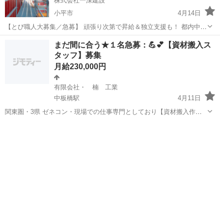
株式会社一深建設
小平市
4月14日
【とび職人大募集／急募】 頑張り次第で昇給＆独立支援も！ 都内中心
に首都圏で現場多数！ ◎日給1万2000円〜2万円 ◎実働7h以下！早上
東京
小平市
鳶職
都内
まだ間に合う★１名急募：💪💕【資材搬入ス
がりあり ◎直行直帰OK／車・バイク通勤OK ◎作業服・道具貸与 ◎
タッフ】募集
社会保険あり・賞...
月給230,000円
有限会社・ 楠 工業
中板橋駅
4月11日
関東圏・3県 ゼネコン・現場での仕事専門としており【資材搬入作
業】 仕事上・体力💪が必要ですが、始めは体力だけでなく無理のない
東京
板橋区
中板橋駅
鳶職
スタッフ
範囲でお願い出来ればと思います。 １→やる気があるか・どうか ２→
現場に慣れるか・どうか ３→毎...