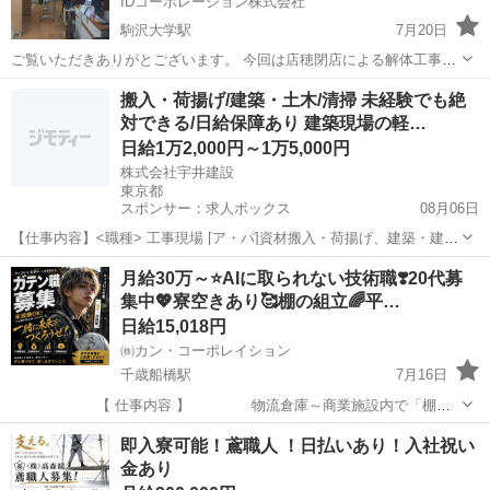
IDコーポレーション株式会社
駒沢大学駅
7月20日
ご覧いただきありがとございます。 今回は店穂閉店による解体工事に
なります。 外周既存のまま、縦柱囲い解体、後はカーテンアーム取り
東京
千代田区
駒沢大学駅
鳶職
搬入・荷揚げ/建築・土木/清掃 未経験でも絶
外し、簡易間仕切り解体程度です。 ご応募の際 ①お名前 ② ご住所 ③
対できる/日給保障あり 建築現場の軽…
職歴 ④お...
日給1万2,000円～1万5,000円
株式会社宇井建設
東京都
スポンサー：求人ボックス
08月06日
【仕事内容】<職種> 工事現場 [ア・パ]資材搬入・荷揚げ、建築・建
設・土木作業、清掃員・掃除 <雇用形態> アルバイト・パート <給与>
アルバイト・パート
月給30万～⭐AIに取られない技術職❣️20代募
[ア・パ]日給12,000円～15,000円 交通費:全額支給 / 早く終わっても日
集中💖寮空きあり🥰棚の組立🌈平…
給保証...
日給15,018円
㈱カン・コーポレイション
千歳船橋駅
7月16日
【 仕事内容 】 物流倉庫～商業施設内で「棚」
を、 組み立てる簡単な作業です💝 現場⭐️関東全般(東
東京
世田谷区
千歳船橋駅
鳶職
給料
即入寮可能！鳶職人 ！日払いあり！入社祝い
京･埼玉･千葉･神奈川他) 現場時間⏰AM8:00～PM17...
金あり