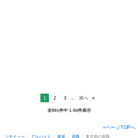
1
2
3
...
次へ
全991件中 1-50件表示
ページTOPへ
ジモティー
アルバイト
建築
鳶職
東京都の鳶職