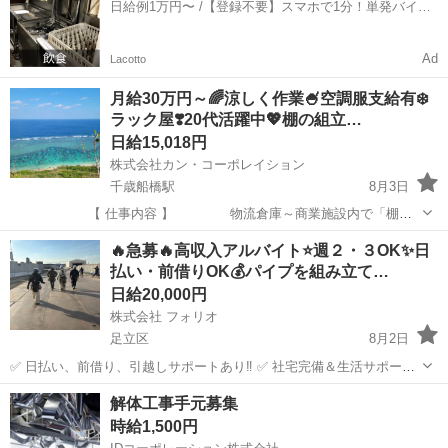
日給例1万円〜 /【登録不要】スマホで1分！単発バイト
当/1...
一括検索✨
Ad
Lacotto
月給30万円～🌈涼しく作業🍧空調服支給有❄️
ラック屋❣️20代活躍中💖棚の組立…
日給15,018円
株式会社カン・コーポレイション
千歳船橋駅
8月3日
【 仕事内容 】 物流倉庫～商業施設内で「棚」
を、 組み立てる簡単な作業です💝 現場⭐️関東全般(東
東京
世田谷区
千歳船橋駅
鳶職
給料
🔥急募🔥高収入アルバイト⭐️週２・３OK✨日
京･埼玉･千葉･神奈川他) 現場時間⏰AM8:00～PM17...
払い・前借りOK💰パイプを組み立て…
日給20,000円
株式会社 フォリオ
足立区
8月2日
✅ 日払い、前借り、引越しサポートあり‼️ ✅ 社宅完備＆生活サポート
も充実！🙌 ✅ 希望者は夜勤あり！短時間で収入UP💪 この求人に辿り
東京
足立区
鳶職
スタッフ
解体工事手元募集
着いた方は、かなりラッキーです！ ＿＿＿＿＿＿＿＿＿＿＿＿＿＿＿
時給1,500円
＿＿ ...