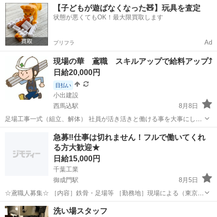
【子どもが遊ばなくなった🧸】玩具を査定
状態が悪くてもOK！最大限買取します
Ad
プリフラ
現場の華 鳶職 スキルアップで給料アップ⤴️
日給20,000円
日払い
小出建設
西馬込駅
8月8日
足場工事一式（組立、解体） 社員が活き活きと働ける事を大事にして
いる。 お客様、また従業員やそのご家族の皆さんにご満足いただける
東京
大田区
西馬込駅
鳶職
足場
急募‼︎仕事は切れません！フルで働いてくれ
ことをモットーにしております。 体も心も鍛えれてガッツリ稼げま
る方大歓迎★
す！ 月給 237,000円〜...
日給15,000円
千葉工業
御成門駅
8月5日
☆鳶職人募集☆ ［内容］鉄骨・足場等 ［勤務地］現場による（東京・
神奈川等） ［勤務時間］8時〜17時 ［勤務日数］週6 ［雇用形態］ア
東京
港区
御成門駅
鳶職
足場
洗い場スタッフ
ルバイト(フルタイム) ［休日］日曜日、指定した日にち ［給与］日