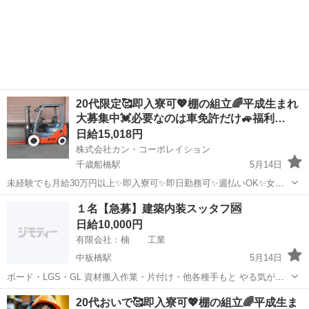
20代限定🥰即入寮可💖棚の組立🌈平成生まれ
大募集中💓必要なのは車免許だけ🚙福利…
日給15,018円
株式会社カン・コーポレイション
千歳船橋駅
5月14日
未経験でも月給30万円以上✨即入寮可✨即日勤務可✨週払いOK✨女性
OK✨派手髪OK✨ピアスOK✨ネイルOK✨髭さんOK✨私服通勤OK✨バ
東京
世田谷区
千歳船橋駅
鳶職
給料
１名【急募】建築内装スッタフ🆘
イク･自転車通勤OK✨手ぶら面接OK✨未経験者OK✨WワークOK✨友達
日給10,000円
と応募もOK✨シフ...
有限会社：楠 工業
中板橋駅
5月14日
ボード・LGS・GL 資材搬入作業・片付け・他各種手もと やる気があ
ればOK ＊何か仕事しなきゃ～ きっかけでも大丈夫ー 今がチャンスで
東京
板橋区
中板橋駅
鳶職
スッタフ
20代おいで🥰即入寮可💖棚の組立🌈平成生ま
す。 連絡お待ちしています。 仕事はジャンジャンあります。 各種手