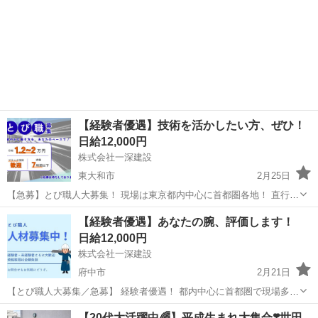
【経験者優遇】技術を活かしたい方、ぜひ！
日給12,000円
株式会社一深建設
東大和市
2月25日
【急募】とび職人大募集！ 現場は東京都内中心に首都圏各地！ 直行直
帰OK／集合場所も複数あり／車・バイク通勤OK／拾いもあり！
東京
東大和市
鳶職
雇用保険
【経験者優遇】あなたの腕、評価します！
⸻ ◆こんな職場です！ 1. 毎日実働7時間以下！ 「2時間で終わ
日給12,000円
って...
株式会社一深建設
府中市
2月21日
【とび職人大募集／急募】 経験者優遇！ 都内中心に首都圏で現場多
数！ ◎日給1万1000円〜2万円 ◎実働7h以下！早上がりあり ◎直行直
東京
府中市
鳶職
都内
【20代大活躍中🌈】平成生まれ大集合❣️世田