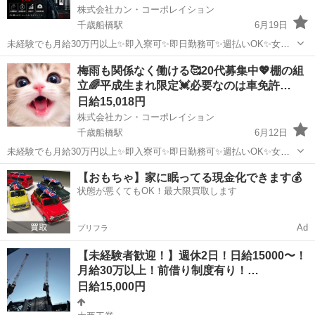
株式会社カン・コーポレイション
千歳船橋駅
6月19日
未経験でも月給30万円以上✨即入寮可✨即日勤務可✨週払いOK✨女性
OK✨派手髪OK✨ピアスOK✨ネイルOK✨髭さんOK✨私服通勤OK✨バ
東京
世田谷区
千歳船橋駅
鳶職
給料
梅雨も関係なく働ける🥰20代募集中💖棚の組
イク･自転車通勤OK✨手ぶら面接OK✨未経験者OK✨WワークOK✨友達
立🌈平成生まれ限定💓必要なのは車免許…
と応募もOK✨シフ...
日給15,018円
株式会社カン・コーポレイション
千歳船橋駅
6月12日
未経験でも月給30万円以上✨即入寮可✨即日勤務可✨週払いOK✨女性
OK✨派手髪OK✨ピアスOK✨ネイルOK✨髭さんOK✨私服通勤OK✨バ
東京
世田谷区
千歳船橋駅
鳶職
給料
【おもちゃ】家に眠ってる現金化できます💰
イク･自転車通勤OK✨手ぶら面接OK✨未経験者OK✨WワークOK✨友達
状態が悪くてもOK！最大限買取します
と応募もOK✨シフ...
Ad
プリフラ
【未経験者歓迎！】週休2日！日給15000〜！
月給30万以上！前借り制度有り！…
日給15,000円