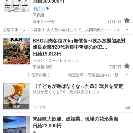
月給300,000円
日払い
高森組
京王八王子駅
7月13日
足場工事スタッフ募集！ 少人数の会社なので、人間関係のストレスが
少なく働きやすい環境です。 【仕事内容】 ・新築、改修工事の足場組
東京
八王子市
京王八王子駅
鳶職
足場
BBQお肉各種20kg無償食べ飲み放題🥰絶対
立、解体 ・現場は都内近郊 ・未経験者歓迎 【給与】 未経験 13,000
優良企業❣️20代募集中💖棚の組立…
円～ 1年以...
日給15,018円
㈱カン・コーポレイション
千歳船橋駅
7月2日
【 仕事内容 】 物流倉庫～商業施設内で「棚」
を、 組み立てる簡単な作業です💝 現場⭐️関東全般(東
東京
世田谷区
千歳船橋駅
鳶職
給料
【子どもが遊ばなくなった🧸】玩具を査定
京･埼玉･千葉･神奈川他) 現場時間⏰AM8:00～PM17...
状態が悪くてもOK！最大限買取します
Ad
プリフラ
未経験大歓迎、建設業、現場の花形鳶職
日給22,000円