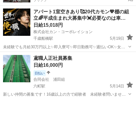
アパート1室空きあり🥰20代カモン💖棚の組
立🌈平成生まれ大募集中💓必要なのは車…
日給15,018円
株式会社カン・コーポレイション
千歳船橋駅
5月19日
未経験でも月給30万円以上✨即入寮可✨即日勤務可✨週払いOK✨女性
OK✨派手髪OK✨ピアスOK✨ネイルOK✨髭さんOK✨私服通勤OK✨バ
東京
世田谷区
千歳船橋駅
鳶職
給料
鳶職人正社員募集
イク･自転車通勤OK✨手ぶら面接OK✨未経験者OK✨WワークOK✨友達
日給16,000円
と応募もOK✨シフ...
日払い
合同会社 浦田組
六町駅
5月14日
新しい仲間の募集です！16歳以上の方で経験者 未経験者問いませ
ん。特に未経験者、経験の少ない方大歓迎です。高所が苦手な方も慣
東京
足立区
六町駅
鳶職
足場
れるまでは無理をしなくて大丈夫です。 小さい会社なので気兼ねなく
応募して下さい。しっかりサポートす...