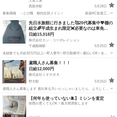
大亜工業
西新井駅
5月28日
募集職種 ・とび職 都内近郊メイン！ 新築RC造鳶工事
工事現場の仮設足場の組み立てや、工事現場を囲ってい
東京
足立区
西新井駅
鳶職
足場
先日水族館に行きました🥰20代募集中💖棚の
る白い囲いの組み立てなど、色々な作業があります。 初めての方も1
組立🌈平成生まれ限定💓必要なのは車免…
から丁寧に教えていくので...
日給15,018円
株式会社カン・コーポレイション
千歳船橋駅
5月25日
未経験でも月給30万円以上✨即入寮可✨即日勤務可✨週払いOK✨女性
OK✨派手髪OK✨ピアスOK✨ネイルOK✨髭さんOK✨私服通勤OK✨バ
東京
世田谷区
千歳船橋駅
鳶職
給料
鳶職人さん募集！！！
イク･自転車通勤OK✨手ぶら面接OK✨未経験者OK✨WワークOK✨友達
日給12,000円
と応募もOK✨シフ...
株式会社ミオサポ.K
野方駅
5月25日
鳶職人さん募集します 鳶出来る方いらっしゃいましたら、よろしくお
願いします。 千葉、都内、神奈川、埼玉と 色々な現場があります。
東京
中野区
野方駅
鳶職
スポット
【何年も使っていない🧵】ミシンを査定
興味のある方よろしくお願いします。 真面目で 遅刻、欠勤のない方よ
状態が悪くてもOK！最大限買取します
ろしくお願いします。 経験...
Ad
プリフラ