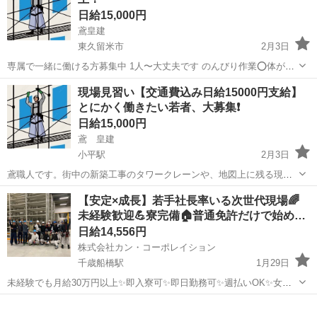
と応募もOK✨シフ...
日給15,000円
鳶皇建
東久留米市
2月3日
専属で一緒に働ける方募集中 1人〜大丈夫です のんびり作業⭕️体が楽
⭕️直行直帰⭕️ 現場移動🈚️ 早朝の資材積み込み🈚️ 高収入⭕️ 『気になっ
東京
東久留米市
鳶職
足場
現場見習い【交通費込み日給15000円支給】
たら応募してください』 すぐ働けます❗️早帰り多数❗️早く終わっても日
とにかく働きたい若者、大募集❗️
給保...
日給15,000円
鳶 皇建
小平駅
2月3日
鳶職人です。街中の新築工事のタワークレーンや、地図上に残る現
場！ 誇りを持ったカッコイイ仕事ですよ❗️ 最初は、誰でも出来る簡単
東京
東久留米市
小平駅
鳶職
足場
【安定×成長】若手社長率いる次世代現場🌈
な作業から❗️ 思ってるより楽です！ 心配は何もいりません❗️ これが現
未経験歓迎💪寮完備🏠普通免許だけで始め…
場仕事❓って思いますよ！...
日給14,556円
株式会社カン・コーポレイション
千歳船橋駅
1月29日
未経験でも月給30万円以上✨即入寮可✨即日勤務可✨週払いOK✨女性
OK✨派手髪OK✨ピアスOK✨ネイルOK✨髭さんOK✨私服通勤OK✨バ
東京
世田谷区
千歳船橋駅
鳶職
給料
イク･自転車通勤OK✨手ぶら面接OK✨未経験者OK✨WワークOK✨友達