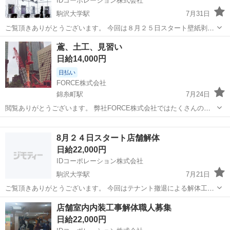
IDコーポレーション株式会社
駒沢大学駅
7月31日
ご覧頂きありがとうございます。 今回は８月２５日スタート壁紙剥が
し、硝子フィルム剥がし、カーテン外し、建築廃材袋詰め、台車にて
東京
世田谷区
駒沢大学駅
鳶職
壁紙
鳶、土工、見習い
搬出、トラック積込等のお仕事になります。 ご応募いただく際に ①お
日給14,000円
名前 ②お住まい...
日払い
FORCE株式会社
錦糸町駅
7月24日
閲覧ありがとうございます。 弊社FORCE株式会社ではたくさんの仲
間たちを募集しています。 職人って辛そうだな！重たい物など持つだ
東京
墨田区
錦糸町駅
鳶職
ろうな！怖そうだな！ たくさんの心配があると思います。 たくさんの
8月２４日スタート店舗解体
不安は必ず無くなりま...
日給22,000円
IDコーポレーション株式会社
駒沢大学駅
7月21日
ご覧頂きありがとうございます。 今回はテナント撤退による解体工事
になります。 外壁は既存のまま、解体するのは縦柱を囲っているＰＢ
東京
世田谷区
駒沢大学駅
鳶職
店舗室内内装工事解体職人募集
造の囲いくらいで、あとはカーテンアームのの取り外しくらいです。
日給22,000円
雑工も読んであ...