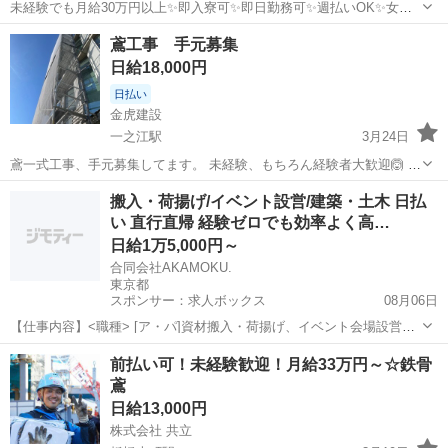
未経験でも月給30万円以上✨即入寮可✨即日勤務可✨週払いOK✨女性
OK✨派手髪OK✨ピアスOK✨ネイルOK✨髭さんOK✨私服通勤OK✨バ
東京
世田谷区
千歳船橋駅
鳶職
給料
鳶工事 手元募集
イク･自転車通勤OK✨手ぶら面接OK✨未経験者OK✨WワークOK✨友達
日給18,000円
と応募もOK✨シフ...
日払い
金虎建設
一之江駅
3月24日
鳶一式工事、手元募集してます。 未経験、もちろん経験者大歓迎🙆 給
与日給制 未経験、手元作業13000〜20000＋手当てあり。日払い、週
東京
江戸川区
一之江駅
鳶職
手元
搬入・荷揚げ/イベント設営/建築・土木 日払
払い制度⭕️ 仕事は1から始める方も徐々に教えていくので心配いらな
い 直行直帰 経験ゼロでも効率よく高…
いです ゼネコン仕事...
日給1万5,000円～
合同会社AKAMOKU.
東京都
スポンサー：求人ボックス
08月06日
【仕事内容】<職種> [ア・パ]資材搬入・荷揚げ、イベント会場設営、
建築・建設・土木作業 <雇用形態> アルバイト・パート <給与> [ア・
アルバイト・パート
前払い可！未経験歓迎！月給33万円～☆鉄骨
パ]日給15,000円～ 日給:15,000円～ 嬉しい給与日払いOK! 日払いまた
鳶
は週払...
日給13,000円
株式会社 共立