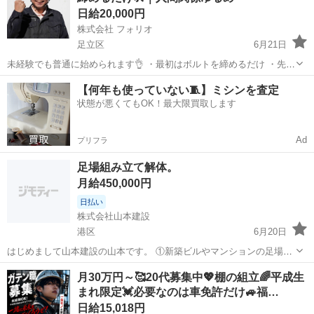
日給20,000円
株式会社 フォリオ
足立区
6月21日
未経験でも普通に始められます👌 ・最初はボルトを締めるだけ ・先輩
が横について教えます ・いきなり難しい作業はありません 👉「思っ
東京
足立区
鳶職
スタッフ
【何年も使っていない🧵】ミシンを査定
てたよりシンプル」が多いです 💰しっかり稼げる仕事です ￣￣￣￣
状態が悪くてもOK！最大限買取します
￣...
Ad
プリフラ
足場組み立て解体。
月給450,000円
日払い
株式会社山本建設
港区
6月20日
はじめまして山本建設の山本です。 ①新築ビルやマンションの足場組
み立て解体事業をしています。 従業員 未経験15000円〜 経験者17000
東京
港区
鳶職
足場
月30万円～🥰20代募集中💖棚の組立🌈平成生
円〜 日払い、週払い可能(規定あり) 交通費全額支給 社保、雇用完備
まれ限定💓必要なのは車免許だけ🚙福…
勤務態度．評...
日給15,018円