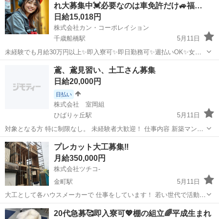
れ大募集中💓必要なのは車免許だけ🚙福…
当て🈶 作業服支給...
日給15,018円
株式会社カン・コーポレイション
千歳船橋駅
5月11日
未経験でも月給30万円以上✨即入寮可✨即日勤務可✨週払いOK✨女性
OK✨派手髪OK✨ピアスOK✨ネイルOK✨髭さんOK✨私服通勤OK✨バ
東京
世田谷区
千歳船橋駅
鳶職
給料
鳶、鳶見習い、土工さん募集
イク･自転車通勤OK✨手ぶら面接OK✨未経験者OK✨WワークOK✨友達
日給20,000円
と応募もOK✨シフ...
日払い
株式会社 室岡組
ひばりヶ丘駅
5月11日
対象となる方 特に制限なし。 未経験者大歓迎！ 仕事内容 新築マンシ
ョン仮設工事(足場)基礎工事(根伐り)コンクリート打設作業。 給与 日
東京
西東京市
ひばりヶ丘駅
鳶職
足場
プレカット大工募集‼️
給 10,000～20,000円 ※能力・実績を考慮します。 ※日...
月給350,000円
株式会社ツチコ-
金町駅
5月11日
大工として各ハウスメーカーで 仕事をしています！ 若い世代で活動を
していますので ２０代から３０代の大工さん志望の方を 急募致しま
東京
葛飾区
金町駅
鳶職
上棟
20代急募🥰即入寮可💖棚の組立🌈平成生まれ
す‼️ 土台〜 上棟〜 中間検査 造作 木完といった流れを日々取り組んで