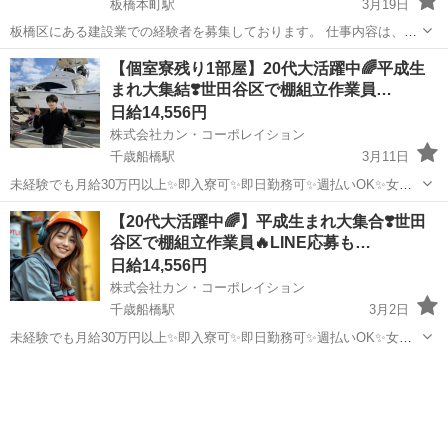
板橋本町駅
3月19日
板橋区にある建設業での経験者を募集しております。 仕事内容は、関
東圏内での高層ビル、大型物流倉庫での、鉄骨工、鳶工事となりま
東京
板橋区
板橋本町駅
鳶職
鉄骨鳶
【個室寮残り1部屋】20代大活躍中🌈平成生
す！ 会社がまだ若い為、特に決まったルールは設けていない為、臨機
まれ大集結❣️世田谷区で棚組立作業員…
応変に動ける方、元気な方！応募待...
日給14,556円
株式会社カン・コーポレイション
千歳船橋駅
3月11日
未経験でも月給30万円以上✨即入寮可✨即日勤務可✨週払いOK✨女性
OK✨派手髪OK✨ピアスOK✨ネイルOK✨髭さんOK✨私服通勤OK✨バ
東京
世田谷区
千歳船橋駅
鳶職
個室
【20代大活躍中🌈】平成生まれ大集合❣️世田
イク･自転車通勤OK✨手ぶら面接OK✨未経験者OK✨WワークOK✨友達
谷区で棚組立作業員🔥LINE応募も…
と応募もOK✨シフ...
日給14,556円
株式会社カン・コーポレイション
千歳船橋駅
3月2日
未経験でも月給30万円以上✨即入寮可✨即日勤務可✨週払いOK✨女性
OK✨派手髪OK✨ピアスOK✨ネイルOK✨髭さんOK✨私服通勤OK✨バ
東京
世田谷区
千歳船橋駅
鳶職
給料
イク･自転車通勤OK✨手ぶら面接OK✨未経験者OK✨WワークOK✨友達
と応募もOK✨シフ...