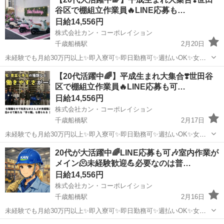
帰OK／車・バイク通勤OK ◎作業服・道具貸与 ◎社会保険あり・賞与
谷区で棚組立作業員🔥LINE応募も…
あり ◎資格取得...
日給14,556円
株式会社カン・コーポレイション
千歳船橋駅
2月20日
未経験でも月給30万円以上✨即入寮可✨即日勤務可✨週払いOK✨女性
OK✨派手髪OK✨ピアスOK✨ネイルOK✨髭さんOK✨私服通勤OK✨バ
東京
世田谷区
千歳船橋駅
鳶職
給料
【20代活躍中🌈】平成生まれ大集合❣️世田谷
イク･自転車通勤OK✨手ぶら面接OK✨未経験者OK✨WワークOK✨友達
区で棚組立作業員🔥LINE応募も可…
と応募もOK✨シフ...
日給14,556円
株式会社カン・コーポレイション
千歳船橋駅
2月17日
未経験でも月給30万円以上✨即入寮可✨即日勤務可✨週払いOK✨女性
OK✨派手髪OK✨ピアスOK✨ネイルOK✨髭さんOK✨私服通勤OK✨バ
東京
世田谷区
千歳船橋駅
鳶職
給料
20代が大活躍中🌈LINE応募も可🎶室内作業が
イク･自転車通勤OK✨手ぶら面接OK✨未経験者OK✨WワークOK✨友達
メイン🫠未経験歓迎💪必要なのは普…
と応募もOK✨シフ...
日給14,556円
株式会社カン・コーポレイション
千歳船橋駅
2月16日
未経験でも月給30万円以上✨即入寮可✨即日勤務可✨週払いOK✨女性
OK✨派手髪OK✨ピアスOK✨ネイルOK✨髭さんOK✨私服通勤OK✨バ
東京
世田谷区
千歳船橋駅
鳶職
給料