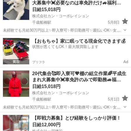
大募集中💓必要なのは車免許だけ🚙福利…
います。 い...
日給15,018円
株式会社カン・コーポレイション
千歳船橋駅
5月8日
未経験でも月給30万円以上✨即入寮可✨即日勤務可✨週払いOK✨女性
OK✨派手髪OK✨ピアスOK✨ネイルOK✨髭さんOK✨私服通勤OK✨バ
東京
世田谷区
千歳船橋駅
鳶職
給料
【おもちゃ】家に眠ってる現金化できます💰
イク･自転車通勤OK✨手ぶら面接OK✨未経験者OK✨WワークOK✨友達
状態が悪くてもOK！最大限買取します
と応募もOK✨シフ...
Ad
プリフラ
20代集合🥰即入寮可💖棚の組立作業🌈平成生
まれ大募集中💓車免許のみで即勤務🚙福…
日給15,018円
株式会社カン・コーポレイション
千歳船橋駅
5月1日
未経験でも月給30万円以上✨即入寮可✨即日勤務可✨週払いOK✨女性
OK✨派手髪OK✨ピアスOK✨ネイルOK✨髭さんOK✨私服通勤OK✨バ
東京
世田谷区
千歳船橋駅
鳶職
給料
【即戦力募集】とび経験をしっかり評価！
イク･自転車通勤OK✨手ぶら面接OK✨未経験者OK✨WワークOK✨友達
日給12,000円
と応募もOK✨シフ...