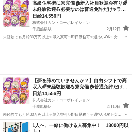
高級住宅街に寮完備🏠新入社員歓迎会有り🌈
イク･自転車通勤OK✨手ぶら面接OK✨未経験者OK✨WワークOK✨友達
未経験歓迎💪必要なのは普通免許だけ✨ラ…
と応募もOK✨シフ...
日給14,556円
株式会社カン・コーポレイション
千歳船橋駅
2月12日
未経験でも月給30万円以上✨即入寮可✨即日勤務可✨週払いOK✨女性
OK✨派手髪OK✨ピアスOK✨ネイルOK✨髭さんOK✨私服通勤OK✨バ
東京
世田谷区
千歳船橋駅
鳶職
給料
イク･自転車通勤OK✨手ぶら面接OK✨未経験者OK✨WワークOK✨友達
と応募もOK✨シフ...
【夢を諦めていませんか？】自由シフトで高
収入🌈未経験歓迎💪寮完備🏠普通免許だけ…
日給14,556円
株式会社カン・コーポレイション
千歳船橋駅
2月10日
未経験でも月給30万円以上✨即入寮可✨即日勤務可✨週払いOK✨女性
OK✨派手髪OK✨ピアスOK✨ネイルOK✨髭さんOK✨私服通勤OK✨バ
東京
世田谷区
千歳船橋駅
鳶職
給料
1人〜、一緒に働ける人募集中！ 18000円以
イク･自転車通勤OK✨手ぶら面接OK✨未経験者OK✨WワークOK✨友達
上！