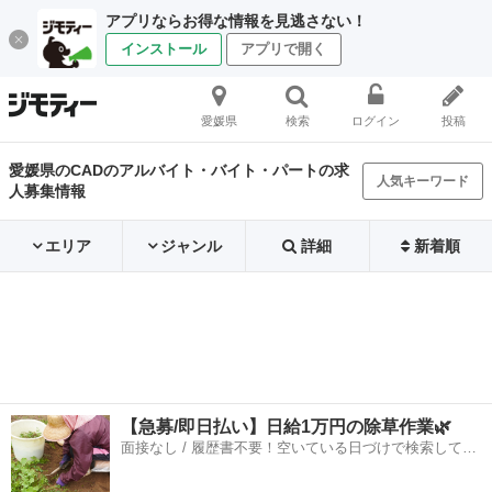
アプリならお得な情報を見逃さない！
インストール
アプリで開く
愛媛県
検索
ログイン
投稿
愛媛県のCADのアルバイト・バイト・パートの求
人気キーワード
人募集情報
エリア
ジャンル
詳細
新着順
【急募/即日払い】日給1万円の除草作業🌿
面接なし / 履歴書不要！空いている日づけで検索して即
日はたらける✨