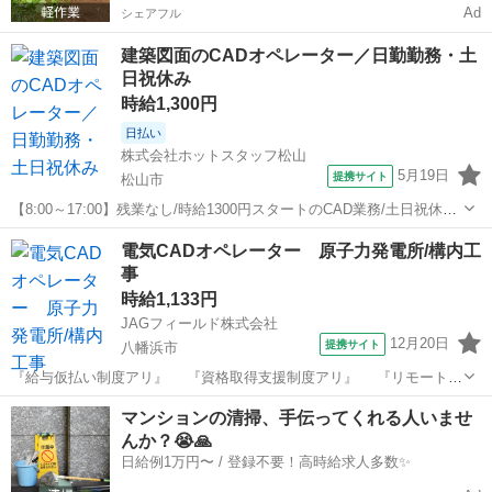
Ad
シェアフル
建築図面のCADオペレーター／日勤勤務・土
日祝休み
時給1,300円
日払い
株式会社ホットスタッフ松山
5月19日
提携サイト
松山市
【8:00～17:00】残業なし/時給1300円スタートのCAD業務/土日祝休み/
正社員登用のチャンスあり 【仕事内容】
愛媛
松山市
CAD
電気CADオペレーター 原子力発電所/構内工
—————————————————————— ◆◆ お仕事内容
事
の概要 ◆◆ ———————————...
時給1,133円
JAGフィールド株式会社
12月20日
提携サイト
八幡浜市
『給与仮払い制度アリ』 『資格取得支援制度アリ』 『リモート面
談 随時実施！』 『TEL・WEB・チャットで応募OK！』 4名体制で
愛媛
八幡浜市
CAD
マンションの清掃、手伝ってくれる人いませ
行なう発電所内の改修工事です。 現場事務所にてCADオペレーターを
んか？😭🙏
募集！ 【担...
日給例1万円〜 / 登録不要！高時給求人多数✨