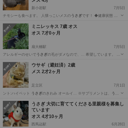
メス 4才
新小岩駅
7月5日
チモシーも食べます。 人懐っこいメスの
うさぎ
です！ ◆健康状態 健
康です！ ◆…
東京
江戸川区
新小岩駅
その他
ミニレッキス 7歳 オス
オス 7才0ヶ月
扇大橋駅
7月5日
アレルギーのせいで
うさぎ
の毛がダメなので、… 希望しています。
う
さぎ
の飼育経験がある方…
東京
足立区
扇大橋駅
その他
ウサギ（避妊済）2歳
メス 2才2ヶ月
足立区
7月1日
ント:ハイペット
うさぎ
のきわみ オールイ… ※サプリメントは、
うさ
ぎ
は毛球症、胃腸うっ…
東京
足立区
その他
2歳
うさぎ 大切に育ててくださる里親様を募集し
ています
オス 4才10ヶ月
西馬込駅
6月28日