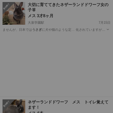
くれるかたや飼育経験…
東京
国分寺市
国分寺駅
その他
大切に育ててきたネザーランドドワーフ女の
子🐰
メス 3才8ヶ月
大泉学園駅
7月15日
ませんが、日本では
うさぎ
に犬や猫のような定… 化されていますが、
うさぎ
は義務化の対象では… とにしました。
うさぎ
を大切な家族とし
東京
練馬区
大泉学園駅
その他
て…
ネザーランドドワーフ メス トイレ覚えて
ます！