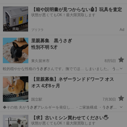
【箱や説明書が見つからない🤖】玩具を査定
状態が悪くてもOK！最大限買取します
Ad
プリフラ
里親募集 黒うさぎ
性別不明 5才
東久留米市
8月5日
較的穏やかな性格の
うさぎ
さんです。撫でてほ… しまいました。
うさ
ぎ
が大好きで大切にし…
東京
東久留米市
その他
【里親募集】ネザーランドドワーフ オス
オス 4才8ヶ月
国立駅
7月30日
◆その他 夫が
うさぎ
アレルギーを発症し… ・ご家族構成 ・
うさぎ
の
飼育経験 ・現在…
東京
国立市
国立駅
その他
【求】古いミシン買わせてください🖐️
状態が悪くてもOK！最大限買取します