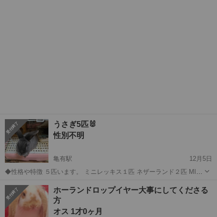
うさぎ5匹🐰
性別不明
亀有駅
12月5日
◆性格や特徴 ５匹います。 ミニレッキス１匹 ネザーランド２匹 MIX
２匹 ◆健康状態 健康 ◆その他
東京
葛飾区
亀有駅
その他
うさぎ
ホーランドロップイヤー大事にしてくださる
方
オス 1才0ヶ月