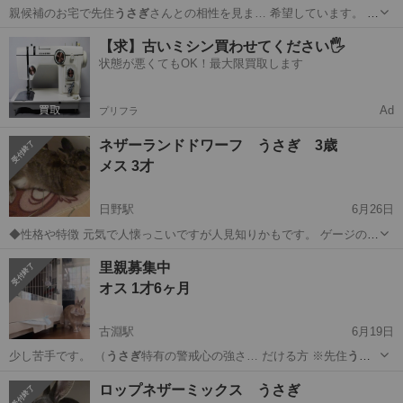
親候補のお宅で先住
うさぎ
さんとの相性を見ま… 希望しています。
う
さぎ
の飼育経験がある方…
東京
大田区
西馬込駅
その他
うさぎ
【求】古いミシン買わせてください🖐️
状態が悪くてもOK！最大限買取します
Ad
プリフラ
ネザーランドドワーフ うさぎ 3歳
メス 3才
日野駅
6月26日
◆性格や特徴 元気で人懐っこいですが人見知りかもです。 ゲージの中
にいる時は自分の縄張りなので初めはあまり出てきたがらないのです
東京
日野市
日野駅
その他
ネザーランドドワーフ
里親募集中
が出てくると抱っこなども大丈夫です。 ◆健康状態 とても健康的で
オス 1才6ヶ月
す。 ◆その他 本当であれば...
古淵駅
6月19日
少し苦手です。 （
うさぎ
特有の警戒心の強さ… だける方 ※先住
うさ
ぎ
がいる場合、 縄張… ていただける方
うさぎ
用のキャリーバッグ…
東京
町田市
古淵駅
その他
ロップネザーミックス うさぎ