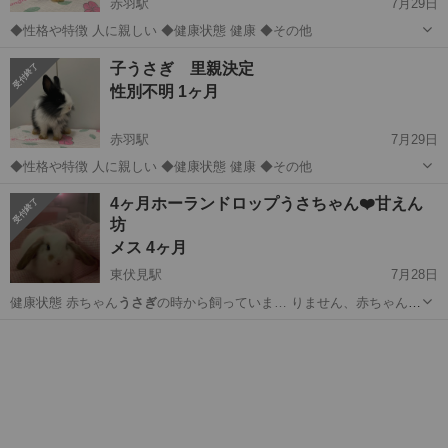
赤羽駅
7月29日
◆性格や特徴 人に親しい ◆健康状態 健康 ◆その他
東京
北区
赤羽駅
その他
うさぎ
子うさぎ 里親決定
性別不明 1ヶ月
赤羽駅
7月29日
◆性格や特徴 人に親しい ◆健康状態 健康 ◆その他
東京
北区
赤羽駅
その他
ウサギ
4ヶ月ホーランドロップうさちゃん❤️甘えん
坊
メス 4ヶ月
東伏見駅
7月28日
健康状態 赤ちゃん
うさぎ
の時から飼っていま… りません、赤ちゃん
う
さぎ
は敏感で病気になり… しています ⭕️
うさぎ
さん体調優れない時…
東京
西東京市
東伏見駅
その他
うさぎ
る方 ⭕️まだ子
うさぎ
なので、お留守番時… てくださる方 また
うさぎ
さんは綺麗好きな...