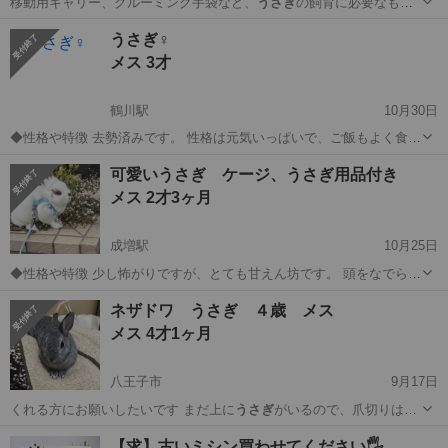
移動用キャリー、グルーミング手袋など、
うさぎ
の飼育に必要なもの
はすべて揃っておりま…
東京
江戸川区
西葛西駅
その他
ミニレッキス
うさぎ♀
メス 3才
鶴川駅
10月30日
◆性格や特徴 去勢済みです。 性格は元気いっぱいで、ご飯もよく食べ
ます。 甘えん坊で近づくと撫でてもらいにきます。 ◆健康状態 良好
東京
町田市
鶴川駅
その他
性格
可愛いうさぎ ケージ、うさぎ用品付き
です。 ◆その他 私の転勤に伴い、里親に出すこととなりました。 可
メス 2才3ヶ月
能であれば大切に育てて...
成増駅
10月25日
◆性格や特徴 少し怖がりですが、とても甘えん坊です。 頭をなでられ
るのが大好き。 嬉しい時はカーペットの上で走ったりジャンプして喜
東京
板橋区
成増駅
その他
うさぎ
ネザドワ うさぎ ４歳 メス
びます。 ◆健康状態 牧草が大好きな元気な子です。 ◆その他 飼育環
メス 4才1ヶ月
境について 日中はお家...
八王子市
9月17日
くれる方にお願いしたいです まだ上に
うさぎ
がいるので、爪切りはお
渡しできませんが…
東京
八王子市
その他
うさぎ
【求】古いミシン買わせてください🖐️