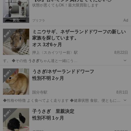
状態が悪くてもOK！最大限買取します
Ad
プリフラ
ミニウサギ、ネザーランドドワーフの新しい
家族を探しています。
オス 3才6ヶ月
押上〈スカイツリー前〉駅
8月22日
す。 ◆その他
うさぎ
ちゃん達と一緒にう…
東京
墨田区
押上〈スカイツリー前〉駅
その他
性格
うさぎ/ネザーランドドワーフ
性別不明 2ヶ月
国分寺駅
8月1日
◆性格や特徴 よく食べてよく走ります ◆健康状態 食欲、便ともに健
康です ◆その他 まだ小さいので壁などたくさんかじってしまいます
東京
国分寺市
国分寺駅
その他
ネザーランドドワーフ
子うさぎ 里親決定
室内飼い、飼育経験ありの方に譲渡を考えています。 単身、高齢の方
性別不明 1ヶ月
は譲渡出来ませんのでご了...