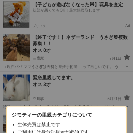
東京
豊島区
目白駅
その他
うさぎ
【子どもが遊ばなくなった🧸】玩具を査定
状態が悪くてもOK！最大限買取します
Ad
プリフラ
【終了です！】ネザーランド うさぎ🐰複数
募集！！
オス 0才
三鷹駅
7月1日
（現在パパ.ママ
うさぎ
は去勢と避妊手術済… って欲しいです。
うさ
ぎ
を飼ったことがなく…
東京
三鷹市
三鷹駅
その他
うさぎ
緊急里親してます。
オス 3才
立川駅
5月21日
特徴 おとなしく、触られるのが大好きな
うさぎ
です。しつけもちゃん
とできていい子です…
ジモティーの里親カテゴリについて
東京
立川市
立川駅
その他
健康状態
(一旦応募中止します)生後3ヶ月 ミニウサ
ギ 茶色
生体売買は禁止です
メス 3ヶ月
ご利用には身分証提示が必須です