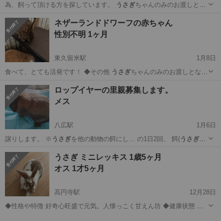
為、飼って頂ける方を探しています。
うさぎ
ちゃんのみのお渡しとな
る為、 ケージや…
東京
東久留米市
東久留米駅
その他
ネザーランドドワーフの赤ちゃん
ネザーランドドワーフ
性別不明 1ヶ月
東久留米駅
1月8日
食べて、とても活発です！ ◆その他
うさぎ
ちゃんのみのお渡しとなる
為、 ケージや…
東京
東久留米市
東久留米駅
その他
ロップイヤーの里親募集します。
ネザーランドドワーフ
メス
八広駅
1月6日
譲りします。 ※
うさぎ
を他の動物の餌にし… の1日2回、 餌(
うさぎ
用
ペレット)を 餌… の電化製品は都度、
うさぎ
のお散歩をさせる前… イ
東京
墨田区
八広駅
その他
うさぎ
うさぎ ミニレッキス 1歳5ヶ月
ン致します)。
うさぎ
に関するご質問には…
オス 1才5ヶ月
高円寺駅
12月28日
◆性格や特徴 好奇心旺盛で元気。人懐っこく甘えん坊 ◆健康状態 怪
我もなく病気もなく健康 ◆その他
東京
杉並区
高円寺駅
その他
ミニレッキス