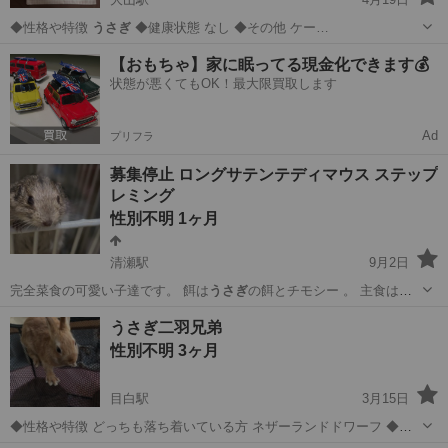
◆性格や特徴
うさぎ
◆健康状態 なし ◆その他 ケー…
東京
板橋区
大山駅
その他
うさぎ
【おもちゃ】家に眠ってる現金化できます💰
状態が悪くてもOK！最大限買取します
Ad
プリフラ
募集停止 ロングサテンテディマウス ステップ
レミング
性別不明 1ヶ月
清瀬駅
9月2日
完全菜食の可愛い子達です。 餌は
うさぎ
の餌とチモシー 。 主食はチ
モシーです…
東京
清瀬市
清瀬駅
その他
ステップレミング
うさぎ二羽兄弟
性別不明 3ヶ月
目白駅
3月15日
◆性格や特徴 どっちも落ち着いている方 ネザーランドドワーフ ◆健
康状態 元気！ ◆その他 12月20日生まれ