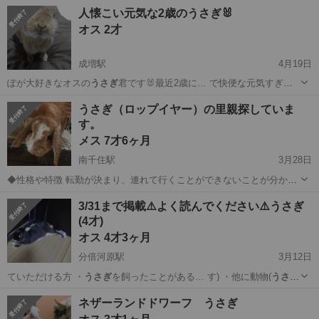
東京
あきる野市
秋川駅
その他
人懐こい元気な2歳のうさぎ🐰
オス 2才
成増駅
4月19日
ぽが大好きなオスの
うさぎ
君です🐰最近2歳に… で快便な元気すぎる
うさぎ
さんです笑 ◆健…
東京
板橋区
成増駅
その他
のうさぎ
うさぎ（ロップイヤー）の里親探していま
す。
メス 7才6ヶ月
南千住駅
3月28日
◆性格や特徴 転勤が決まり、連れて行くことができないことが分かっ
たため、泣く泣く里親を探すことになりました。 食事は基本的にチモ
東京
台東区
南千住駅
その他
うさぎ
3/31まで掲載⚠️よく読んでください⚠️うさぎ
シーですが、人参やキャベツ、パパイヤの木、ペレットをご褒美に与
(4才)
えています。 ◆健康...
オス 4才3ヶ月
分倍河原駅
3月12日
ていただける方 ・
うさぎ
を飼ったことがある… す) ・他に動物(
うさぎ
含む)を飼っていな…
東京
府中市
分倍河原駅
その他
うさぎ
ネザーランドドワーフ うさぎ