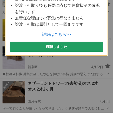
立川市
9月14日
譲渡・引取り後も必要に応じて飼育状況の確認
を行います
好です。 ◆その他 祖父が飼っていた
うさぎ
ですが、祖父の具合が悪く
なり、うちで引…
無責任な理由での募集は行なえません
東京
立川市
その他
ウサギ
【求】古い人形譲ってくれませんか？
譲渡・引取は原則として一回までです
状態が悪くてもOK🙆‍♀️査定0円‼️
詳細はこちら>>
Ad
COYASH
確認しました
うさぎさん2羽の引取りについて
オス 0才6ヶ月
新宿区
4月22日
◆性格や特徴 募集に至ったやむを得ない事情 持病の悪化で入院するた
め飼育不可になってしまいました。 ◆性格や特徴 ♢ミニウサギ2匹 ♂
東京
新宿区
その他
ペレット
ネザーランドドワーフ(去勢済)オス 2才
生後1ヶ月半と生後半年 人間馴れしており、元気いっぱいです。 ◆...
オス 2才2ヶ月
国分寺駅
8月5日
ギーで飼うことが厳しくなってきました、
うさぎ
が好きで大切にして