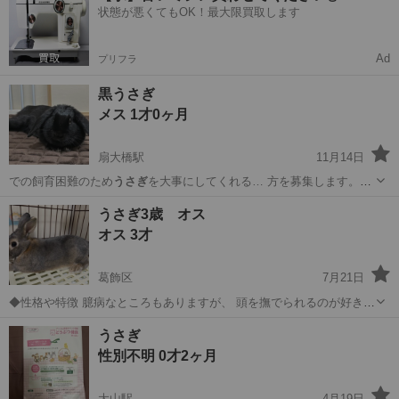
状態が悪くてもOK！最大限買取します
Ad
プリフラ
黒うさぎ
メス 1才0ヶ月
扇大橋駅
11月14日
での飼育困難のため
うさぎ
を大事にしてくれる… 方を募集します。
う
さぎ
ケージとペットサー…
東京
足立区
扇大橋駅
その他
うさぎ
うさぎ3歳 オス
オス 3才
葛飾区
7月21日
◆性格や特徴 臆病なところもありますが、 頭を撫でられるのが好きな
穏やかな子です♡ ◆健康状態 毛艶も良く、食欲旺盛です。 ◆その他
東京
葛飾区
その他
うさぎ
うさぎ
現在の飼育環境 →ケージの周りを柵で囲い、お散歩スペースを作...
性別不明 0才2ヶ月
大山駅
4月19日