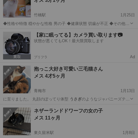
オス 3才1ヶ月
竹橋駅
1月25日
◆性格や特徴 穏やかな性格 男の子 ◆健康状態 切歯が不正 ◆その他
ケージ等の用品も引き取ってくれる方優先
東京
千代田区
竹橋駅
その他
ネザーランドドワーフ
【家に眠ってる】カメラ買い取ります📷
状態が悪くてもOK！最大限買取します
Ad
プリフラ
抱っこ大好き可愛い三毛猫さん
メス 4才5ヶ月
青梅市
1月13日
に至りました。 丸顔のぽってり体型
うさぎ
のようなジャパニーズテイ
ル 人を見ると…
東京
青梅市
猫
有無
ネザーランドドワーフの女の子
メス 11ヶ月
東久留米駅
1月8日