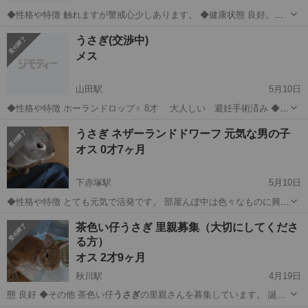
◆性格や特徴 触れますが警戒心少しあります。 ◆健康状態 良好。よ
く食べてよくお水飲みます。 ◆その他 譲ってもらい飼っていましたが
東京
調布市
調布駅
その他
うさぎ
うさぎ(交渉中)
諸事情により手放す決断しました。
メス
山田駅
5月10日
◆性格や特徴 ホーランドロップ♀ 8才 大人しい 避妊手術済み ◆健
康状態 元気です。 ◆その他 ケージや普段使用していたペレットな
東京
八王子市
山田駅
その他
うさぎ
うさぎ ネザーランドドワーフ 元気な男の子
ど、全て差し上げます。 可愛いがって育てて頂ける方お願い致しま
オス 0才7ヶ月
す。
下赤塚駅
5月10日
◆性格や特徴 とても元気で活発です。 部屋んぽ中は色々なものに興味
を持ち、サークル内では膝の上に載ってきたりして懐いています。毛
東京
練馬区
下赤塚駅
その他
ネザーランドドワーフ
茶色い仔うさぎ 里親募集（大切にしてくださ
並みチョコレート色 ◆健康状態 とにかく活発で部屋んぽ必須な男の子
る方）
です。 サークル...
オス 2才9ヶ月
秋川駅
4月19日
態 良好 ◆その他 茶色い仔
うさぎ
の里親さんを募集しています。 誕…