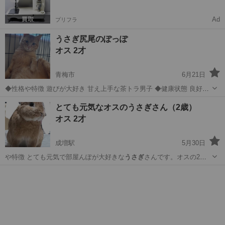
Ad
プリフラ
うさぎ尻尾のぽっぽ
オス 2才
青梅市
6月21日
◆性格や特徴 遊びが大好き 甘え上手な茶トラ男子 ◆健康状態 良好
ウイルス陰性 飼い主不在確認済み ◆その他 ●里親条件 ・近くにお住
東京
青梅市
猫
有無
とても元気なオスのうさぎさん（2歳）
まいの方を優先します。 →青梅市近隣の方。 (都内でも遠方の方はお
オス 2才
断りする場合があり...
成増駅
5月30日
や特徴 とても元気で部屋んぽが大好きな
うさぎ
さんです。オスの2歳
です。健康もとても…
東京
板橋区
成増駅
その他
うさぎ