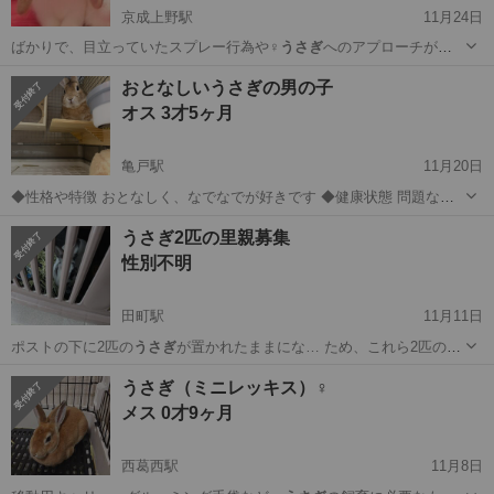
京成上野駅
11月24日
ばかりで、目立っていたスプレー行為や♀
うさぎ
へのアプローチが落
ち着きました。抱き上…
東京
文京区
京成上野駅
その他
おとなしいうさぎの男の子
ホーランドロップイヤー
オス 3才5ヶ月
亀戸駅
11月20日
◆性格や特徴 おとなしく、なでなでが好きです ◆健康状態 問題なし
◆その他
東京
江東区
亀戸駅
その他
うさぎ
うさぎ2匹の里親募集
性別不明
田町駅
11月11日
ポストの下に2匹の
うさぎ
が置かれたままにな… ため、これら2匹の
う
さぎ
を大切に育ててくだ… ています。
うさぎ
たちは人に慣れてお…
東京
港区
田町駅
その他
うさぎ
うさぎ（ミニレッキス）♀
。 ◆健康状態
うさぎ
たちは現在、健康状… す。 ◆その他
うさぎ
を飼
メス 0才9ヶ月
育するゲージ...
西葛西駅
11月8日