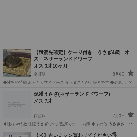
【譲渡先確定】ケージ付き うさぎ4歳 オ
ス ネザーランドドワーフ
オス 3才10ヶ月
金町駅
8月6日
◆性格や特徴 おっとりマイペース 食べることが大好きです ◆健康状
態 良好で、今まで体調を壊したことはありません。 ◆その他 必要で
東京
葛飾区
金町駅
その他
ネザーランドドワーフ
保護うさぎ(ネザーランドドワーフ)
あれば 現在使用している ・ケージ ・トイレ ・エサ ・牧草 ・トイレ
メス 7才
砂 もおつけします...
荻窪駅
7月3日
◆性格や特徴 保護
うさぎ
ですが温厚です … 内障 ◆その他
うさぎ
さん
経験者。 できる方。 保護
うさぎ
さんです。 保護し… を崩され、白内
東京
杉並区
荻窪駅
その他
うさぎ
【求】古いミシン買わせてください🖐️
障の
うさぎ
さんがそのままにな…