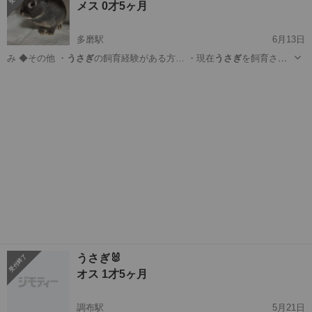
メス 0才5ヶ月
多磨駅
6月13日
み ◆その他 ・
うさぎ
の飼育経験がある方… ・現在
うさぎ
を飼育され
ている、… ていただける方
うさぎ
のみのお渡しとなり…
東京
府中市
多磨駅
その他
ロップ
うさぎ🐰
オス 1才5ヶ月
調布駅
5月21日