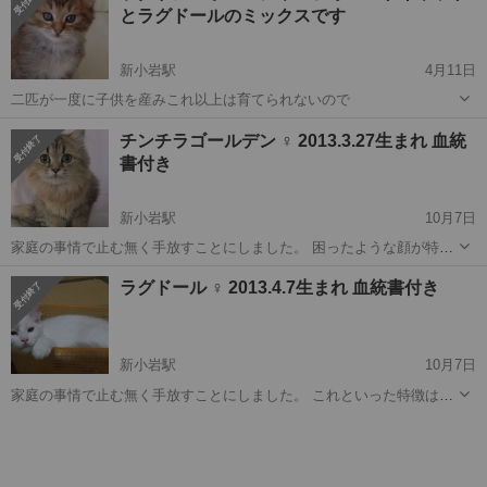
とラグドールのミックスです
デリ...
新小岩駅
4月11日
二匹が一度に子供を産みこれ以上は育てられないので
東京
葛飾区
新小岩駅
猫
ラグドール
チンチラゴールデン ♀ 2013.3.27生まれ 血統
書付き
新小岩駅
10月7日
家庭の事情で止む無く手放すことにしました。 困ったような顔が特徴
の女の子。 とっても可愛いです。 お迎えしたばかりの時には貧相でし
東京
新小岩駅
猫
肉球
ラグドール ♀ 2013.4.7生まれ 血統書付き
た。 壊れちゃいそうなくらい小さかったし細かったです。 今は丸くな
ってきて...
新小岩駅
10月7日
家庭の事情で止む無く手放すことにしました。 これといった特徴は無
いのですが、 真っ白でスムースな被毛が柔らかく触り心地満点。 黒目
東京
新小岩駅
猫
ラグドール
の周りが綺麗なブルーです。 人懐っこい女の子です。 そばに寄って行
くだけでゴ...