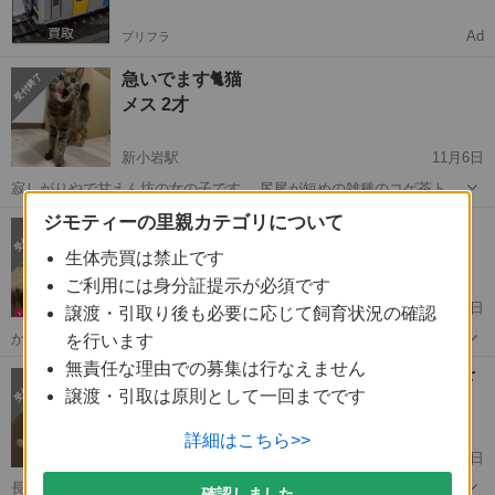
Ad
プリフラ
急いでます🐈猫
メス 2才
新小岩駅
11月6日
寂しがりやで甘えん坊の女の子です。 尻尾が短めの雑種のコゲ茶トラ
猫ちゃんです！ 健康状態に問題はありません。 食欲旺盛、よく動き回
東京
江戸川区
新小岩駅
猫
去勢手術
ジモティーの里親カテゴリについて
人が大好き甘えん坊❤️キーくん♂推定3歳
ります！ 知り合いが病気になってしまい、里親が見つかるまでと頼ま
オス 3才
れ、ずっと飼育禁止のマンシ...
生体売買は禁止です
ご利用には身分証提示が必須です
新小岩駅
3月19日
譲渡・引取り後も必要に応じて飼育状況の確認
かつしかわんにゃんくらぶです この猫ちゃんの不明届けなどは 未提出
を行います
であると 各機関において 確認済みです キーちゃん♂推定3〜4歳 キジ
東京
葛飾区
新小岩駅
猫
3歳
無責任な理由での募集は行なえません
甘えん坊のスコティッシュの家族になって下
白 (預かりさん談) 大変人懐こい可愛い男の子です 甘えん坊さんで...
譲渡・引取は原則として一回までです
さい
オス 2才10ヶ月
詳細はこちら>>
新小岩駅
3月10日
長毛スコティッシュフォールド レッドタビー 血統書あります。元気で
確認しました