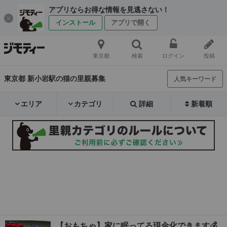
アプリならお得な情報を見逃さない！
インストール
アプリで開く
東京都
検索
ログイン
投稿
東京都 新小岩駅の猫の里親募集
人気キーワード
エリア
カテゴリ
詳細
新着順
【おもちゃ】家に眠ってる現金化できます💰