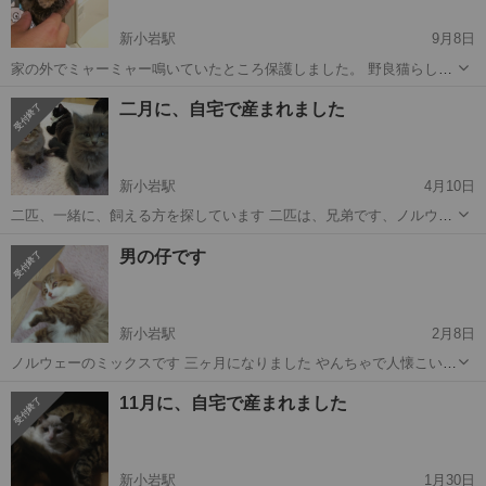
新小岩駅
9月8日
家の外でミャーミャー鳴いていたところ保護しました。 野良猫らしか
らぬ美形です。 今現在手のひらサイズ 甘えん坊くんです。 生後約3ヶ
東京
江戸川区
新小岩駅
猫
ミャーミャー
二月に、自宅で産まれました
月 目のクリクリした 女の子と見間違えるほどのイケメンくん 男の子
です。 トイレは、ほっ...
新小岩駅
4月10日
二匹、一緒に、飼える方を探しています 二匹は、兄弟です、ノルウェ
ーと、ブリティッシュのミックスです。
東京
葛飾区
新小岩駅
猫
ブリティッシュ
男の仔です
新小岩駅
2月8日
ノルウェーのミックスです 三ヶ月になりました やんちゃで人懐こいで
す
東京
葛飾区
新小岩駅
猫
ノルウェー
11月に、自宅で産まれました
新小岩駅
1月30日