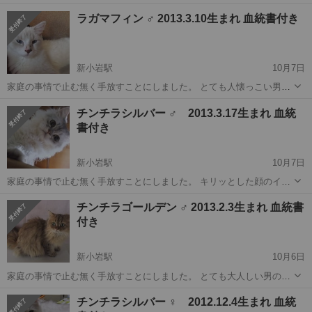
ッド（靴下を履いたような模様）。 鼻とその周りの色が濃く一点だけ
東京
新小岩駅
猫
模様
ラガマフィン ♂ 2013.3.10生まれ 血統書付き
ポツッと白い模様？があります。 とっても人懐っこい男の子です。 ゴ
ロゴロいいなが...
新小岩駅
10月7日
家庭の事情で止む無く手放すことにしました。 とても人懐っこい男の
子です。 ゴロゴロいいながら近寄ってきます。 男の子なのに高い可愛
東京
新小岩駅
猫
ラガマフィン
チンチラシルバー ♂ 2013.3.17生まれ 血統
らしい声で鳴きます。 我が家のどの子とも仲良しなのですが、特に一
書付き
匹の女の子...
新小岩駅
10月7日
家庭の事情で止む無く手放すことにしました。 キリッとした顔のイケ
ニャンです。 大人しい男の子です。 お迎えしてキャリーから出した途
東京
新小岩駅
猫
チンチラシルバー
チンチラゴールデン ♂ 2013.2.3生まれ 血統書
端に２日間押入れに隠れていました。 最近やっと慣れてきました
付き
（笑） 首...
新小岩駅
10月6日
家庭の事情で止む無く手放すことにしました。 とても大人しい男の子
です。 チンチラの特徴なのでしょう、前脚が短く少し太く、 全ての肉
東京
新小岩駅
猫
チンチラ
チンチラシルバー ♀ 2012.12.4生まれ 血統
球が黒茶で間からはみ出した毛が何とも言えず可愛いです。 家に到着