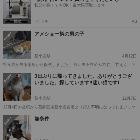
とてもチャーミングですよ( =＾ω＾) 特に異常ないです。 ワクチン無
状態が悪くてもOK！最大限買取します
し...
Ad
プリフラ
アメショー柄の男の子
新小岩駅
4月12日
野良猫が居る場所から保護しました。 飼い主不在済みです。 甘えん坊
でとても可愛い子です。 呼ぶと泣きながら走ってきます。 背中がアメ
東京
葛飾区
新小岩駅
猫
ワクチン
3日ぶりに帰ってきました。ありがとうござ
ショー柄で素敵な男の子です ( ＾ω＾ ) まだまだ若い子だと思います。
いました。探しています‼️迷い猫です❗
...
新小岩駅
12月7日
12月4日お昼頃から葛飾区東新小岩自宅より行方不明になってしまいま
した。 ベージュがかった白い体。 しっぽは短いカギしっぽ。 ミミと
東京
葛飾区
新小岩駅
猫
無条件
足の裏側あたりが焦げ茶色。 顔に茶色のトラ模様が少々。 瞳はブル
ー。 雄...