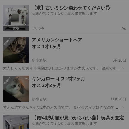
まり登らないし、壁で爪研ぎもしないし、物を落としたりもしないで
東京
葛飾区
新小岩駅
猫
【求】古いミシン買わせてください🖐️
す。 ブリティッシュショートが元々抱っこが苦手な猫種なので、抱っ
状態が悪くてもOK！最大限買取します
ブリティッシュショートヘア
こしたり膝の上に乗せたりはできない...
Ad
プリフラ
アメリカンショートヘア
オス 1才1ヶ月
新小岩駅
6月18日
大人しくて爪切り耳掃除は少し嫌がりますが大丈夫です。 健康です。
餌やトイレなど猫用品は、差し上げます。 １時間でも早く引き取りに
東京
江戸川区
新小岩駅
猫
キンカロー オス 2才2ヶ月
来ていただける人お願いします。 体調が悪くなり世話が難しい為よろ
アメリカンショートヘア
オス 2才2ヶ月
しくお願いします。
新小岩駅
11月20日
甘えん坊でやんちゃな2才のオス猫です。 食べるのが大好きなので落
ちてるものは何でも食べようとします。 おもちゃを投げると犬のよう
東京
葛飾区
新小岩駅
猫
キンカ
【箱や説明書が見つからない🤖】玩具を査定
に咥えて持ってきてくれます。 人懐っこく人見知りもあまりしませ
状態が悪くてもOK！最大限買取します
ん。 ０歳の時にFIPになりまし...