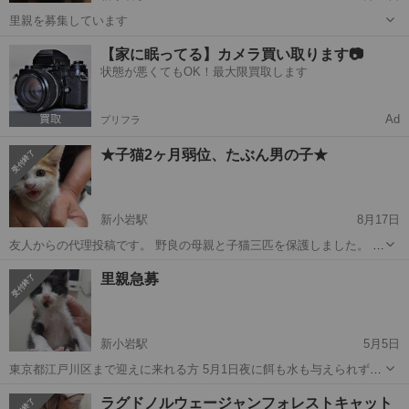
里親を募集しています
東京
葛飾区
新小岩駅
猫
【家に眠ってる】カメラ買い取ります📷
状態が悪くてもOK！最大限買取します
Ad
プリフラ
★子猫2ヶ月弱位、たぶん男の子★
新小岩駅
8月17日
友人からの代理投稿です。 野良の母親と子猫三匹を保護しました。 生
後２ケ月弱位で写真の子は多分男の子ではないかと思います。 とても
東京
葛飾区
新小岩駅
猫
子猫
里親急募
元気で人懐っこい元気な子です。写真だと大きく見えますが実際は小
さいです。 家には犬が居...
新小岩駅
5月5日
東京都江戸川区まで迎えに来れる方 5月1日夜に餌も水も与えられずダ
ンボールに入れられ棄てられてたところを保護しました。 生後1ヶ月
東京
江戸川区
新小岩駅
猫
シラミ
ラグドノルウェージャンフォレストキャット
弱、雄猫。 ノミ、シラミ、お腹の虫無し。 健康状態良好ですが、少々