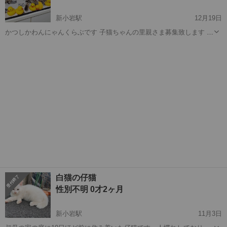
新小岩駅
12月19日
かつしかわんにゃんくらぶです 子猫ちゃんの里親さま募集致します よ
ろしくお願い申し上げます🤲 そらちゃんについて 不明届け等は 各機
東京
葛飾区
新小岩駅
猫
お見合い
関において 未提出であると 確認済んでいます そらちゃん♀4ヶ月 きじ
とら...
白猫の仔猫
性別不明 0才2ヶ月
新小岩駅
11月3日