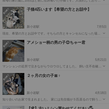
叔母の家の庭に10日ほど前に住み着いた仔猫です。人慣れしており、
今は叔母の家の中で過ごしています。 人懐っこくて甘えん坊です。よ
東京
葛飾区
新小岩駅
猫
仔猫
子猫4匹います【希望の方とお話中】
く食べるのでぷっくりとしておりかわいいです。 おそらくメスだと思
いますが、まだわかりませ...
新小岩駅
7月5日
現在、希望の方とお話中です。そちらの方とキャンセルになった場合
はまたこちらから募集をかけます。宜しくお願い致します。 ◆募集に
東京
葛飾区
新小岩駅
猫
去勢手術
アメショー柄の男の子😊ちゃー君
至ったやむを得ない事情 家の裏に野良猫が子供を産んだようで子猫が
4匹います。 とても可愛いので...
新小岩駅
5月21日
マンションの近所で泣きながらウロウロしてました。 飼い主不在確認
済み。 家には6匹の先住猫が居るため難しいので募集をしました。 人
東京
葛飾区
新小岩駅
猫
ワクチン
２ヶ月の女の子🎀♀
が大好きで呼ぶと泣きながら走って来るとても可愛い子です。 最初は
ガリガリに痩せてました...
新小岩駅
4月18日
知り合いのお家で生まれました。 家には先住猫が５匹居るので飼うの
が難しいので募集します。 とても元気な女の子です。 鼻筋のラインが
東京
葛飾区
新小岩駅
猫
ワクチン
【求】古いミシン買わせてください🖐️