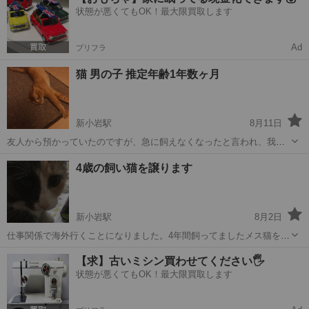
状態が悪くてもOK！最大限買取します
Ad
プリフラ
猫 男の子 推定年齢1年数ヶ月
新小岩駅
8月11日
友人から預かっていたのですが、急に飼えなくなったと言われ、我が
家も子供が猫アレルギー持ちのため困ってます…どなたか生涯可愛が
東京
江戸川区
新小岩駅
猫
アレルギー
4歳の飼い猫を譲ります
ってくださる方、お願いします。 都内でしたらお連れします。 希望と
しては猫の飼育経験者、もし...
新小岩駅
8月2日
仕事関係で海外行くことになりました。4年間飼ってましたメス猫を連
れていけないので、譲ります(泣) ノルウェージャンフォレストキャッ
東京
江戸川区
新小岩駅
猫
海外
【求】古いミシン買わせてください🖐️
ト（血統書持ち） おとなしい子です、 おもちゃはあまり好きではない
状態が悪くてもOK！最大限買取します
が、静で人に懐く ...