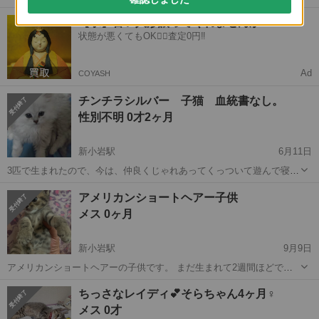
食いしん坊の甘えん坊です。寂しがり屋ですが抱っこはあまり好きで
東京
葛飾区
新小岩駅
猫
スコティッシュ
【求】古い人形譲ってくれませんか？
はありません。すごく活発で猫じゃらしやキャットタワーが大好きで
状態が悪くてもOK🙆‍♀️査定0円‼️
す。TVのボール球技のボールを目...
Ad
COYASH
チンチラシルバー 子猫 血統書なし。
性別不明 0才2ヶ月
新小岩駅
6月11日
3匹で生まれたので、今は、仲良くじゃれあってくっついて遊んで寝て
ます。今、生後50日です。 健康です。パウチもカリカリの餌も食べま
東京
葛飾区
新小岩駅
猫
ワクチン
アメリカンショートヘアー子供
す。まだ、ミルクを飲むので、粉ミルクを与えてます。 里親希望の方
メス 0ヶ月
には、一度、我が家に、来て...
新小岩駅
9月9日
アメリカンショートヘアーの子供です。 まだ生まれて2週間ほどで
す。 良好 親猫は、里親様に子猫を引き渡し後去勢手術いたします。
東京
葛飾区
新小岩駅
猫
ちっさなレイディ💕そらちゃん4ヶ月♀
こちらまで引き取りに来てくれる方 シルバー1匹です。 応募者多数の
アメリカンショートヘアー
メス 0才
場合、わたしの独断で...