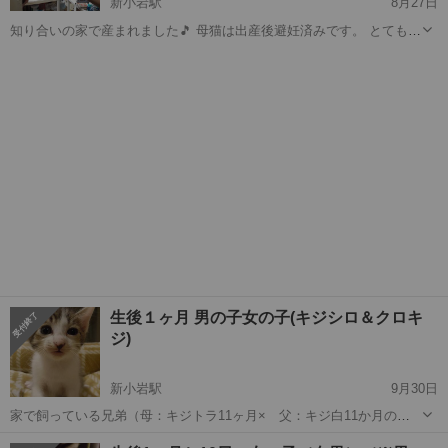
新小岩駅
8月27日
知り合いの家で産まれました🎵 母猫は出産後避妊済みです。 とても元
気な可愛い2カ月の子猫です🎵 健康状態はとても良い子達ですよ。 良
東京
葛飾区
新小岩駅
猫
く食べます✨ 良く寝ます✨ ワクチンはまだ小さい為出来ません。 去...
生後１ヶ月 男の子女の子(キジシロ＆クロキ
ジ)
新小岩駅
9月30日
家で飼っている兄弟（母：キジトラ11ヶ月× 父：キジ白11か月の間
の子です。春に避妊手術を計画しておりましたが発情期に入ってしま
東京
葛飾区
新小岩駅
猫
キジ