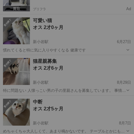
Ad
プリフラ
可愛い猫
オス 2才0ヶ月
新小岩駅
6月27日
慣れてくると特に気に入りやすくなる 健康です
東京
葛飾区
新小岩駅
猫
猫星親募集
オス 2才6ヶ月
新小岩駅
8月29日
特に問題ない 人懐っこい男の子の里親さんを募集しています。 事情に
より飼うことができなくなってしまいました。生涯大切にしてくださ
東京
江戸川区
新小岩駅
猫
去勢手術
中断
る方を探しています。 【猫の情報】 * 性別： オス * 手術： 去勢手術
オス 2才5ヶ月
済み2023年...
新小岩駅
8月7日
めちゃくちゃ大人しくて、あまり鳴かないです。 テーブルとかにもあ