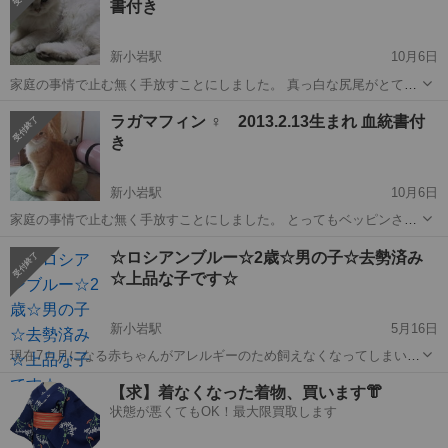
書付き
しキャリーから...
新小岩駅
10月6日
家庭の事情で止む無く手放すことにしました。 真っ白な尻尾がとても
ゴージャスな女の子です。 この子は寝る時に私の胸や腕など、とにか
東京
新小岩駅
猫
チンチラシルバー
ラガマフィン ♀ 2013.2.13生まれ 血統書付
く体の一部で踏み踏みします。 気が済むまで踏み踏みした後は、コロ
き
ンと私に身をゆだね...
新小岩駅
10月6日
家庭の事情で止む無く手放すことにしました。 とってもベッピンさ
ん。ペットショップに頼んで探してもらった子です。ペットショップ
東京
新小岩駅
猫
ラガマフィン
☆ロシアンブルー☆2歳☆男の子☆去勢済み
お墨付きの美人です。人間でいうところの白目がゴールド、ツキノワ
☆上品な子です☆
グマみたいに首の辺りが白いです。...
新小岩駅
5月16日
現在7カ月になる赤ちゃんがアレルギーのため飼えなくなってしまいま
した。 ネコがお好きで、大切にして下さる方にお願いしたいと思って
東京
葛飾区
新小岩駅
猫
チャンピオン
【求】着なくなった着物、買います👘
います。 トイレはもちろん完璧ですし、粗相はありません。 家族が食
状態が悪くてもOK！最大限買取します
事をしていてもね...