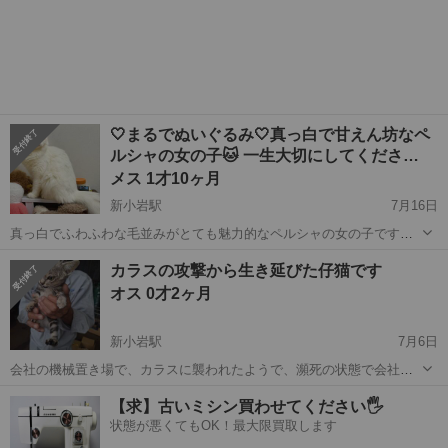
🤍まるでぬいぐるみ🤍真っ白で甘えん坊なペ
ルシャの女の子🐱 一生大切にしてくださ…
メス 1才10ヶ月
新小岩駅
7月16日
真っ白でふわふわな毛並みがとても魅力的なペルシャの女の子です。
人が大好きで、慣れると自然にそばへ来て寄り添ってくれる、とても
東京
江戸川区
新小岩駅
猫
カラスの攻撃から生き延びた仔猫です
甘えん坊な子です。無駄鳴きはほとんどなく、落ち着いた性格で、初
オス 0才2ヶ月
めて猫ちゃんを迎える方にも比較的飼...
新小岩駅
7月6日
会社の機械置き場で、カラスに襲われたようで、瀕死の状態で会社の
者が保護したそうです。綺麗なアメショーの血統混じりに見えます。
東京
葛飾区
新小岩駅
猫
【求】古いミシン買わせてください🖐️
良い里親の方が見つかったと思い、家で引取り、けがの治療をしてい
状態が悪くてもOK！最大限買取します
ましたが、突然里親予定の方と連絡がつか...