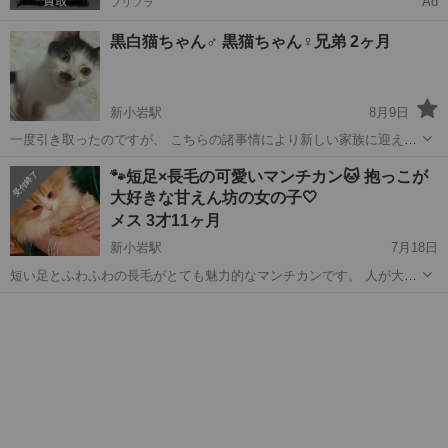
Ad
プリフラ
黒白猫ちゃん♂ 黒猫ちゃん♀兄弟 2ヶ月
新小岩駅
8月9日
一度引き取ったのですが、 こちらの諸事情により新しい家族に迎えて
下さる方を探しています 黒白猫ちゃん♂は、 とても食欲旺盛でよくお
東京
新小岩駅
猫
黒白
🐾短足×長毛の可愛いマンチカン🐱 抱っこが
昼寝をしています。 膝の上に乗ってきて甘噛みしてきたりと甘えん坊
大好きな甘えん坊の女の子🤍
さんです。 黒猫ちゃん♀は、...
メス 3才11ヶ月
新小岩駅
7月18日
短い足とふわふわの長毛がとても魅力的なマンチカンです。 人が大好
きで、抱っこや撫でてもらうことが好きな甘えん坊です。特に頭を撫
東京
江戸川区
新小岩駅
猫
マンチカン
でてもらうのが好きで、近くにいると自然に寄ってきてくれる可愛い
性格です。 猫じゃらしで遊ぶこと...