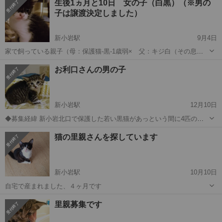
生後1ヵ月と10日 女の子（白黒）（※男の
い、手術の体への負担を心配しているうちにタイミングを逃してしま
子は譲渡決定しました）
い、受胎。家では4匹飼っており、こ...
新小岩駅
9月4日
家で飼っている親子（母：保護猫-黒-1歳弱× 父：キジ白（その息
子-10か月））の間の子です。春に避妊手術を計画しておりましたが発
東京
葛飾区
新小岩駅
猫
タイミング
お利口さんの男の子
情期に入ってしまい、手術の体への負担を心配しているうちにタイミ
ングを逃してしまい、受胎。家では...
新小岩駅
12月10日
◆募集経緯 新小岩北口で保護した若い黒猫があっという間に4匹の子
供を産んでしまいました。子供も一緒に幸せになってほしいと思いま
東京
葛飾区
新小岩駅
猫
生まれたて
猫の里親さんを探しています
す。先月11月8日生まれ、ようやく1か月になり、足元がしっかりして
きました！ トラキジで胸...
新小岩駅
10月10日
自宅で産まれました、４ヶ月です
東京
葛飾区
新小岩駅
猫
里親募集です