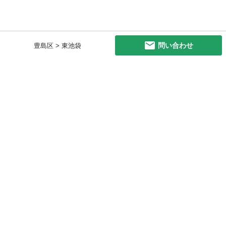
問い合わせ
豊島区 > 東池袋
初めての方へ
利用規約
プライバシーポリシー
プライバシー・ステートメント
健全化に資する運用方針
お問い合わせ
運営会社
サイトマップ
ご利用ガイド
フリーワードで探す
PC版で表示
都道府県選択
特定商取引法の表示
利用者情報の外部送信について