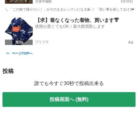
スクール
大泉学園駅
5月15日
＼ 「この曲で踊りたい！」がそのままレッスンになる🎤 ／ 「習い事を探してるけど、どこも
東京
練馬区
大泉学園駅
ダンス
ものまね
【求】着なくなった着物、買います👘
状態が悪くてもOK！最大限買取します
プリフラ
Ad
ページTOPへ
投稿
誰でも今すぐ30秒で投稿出来る
投稿画面へ (無料)