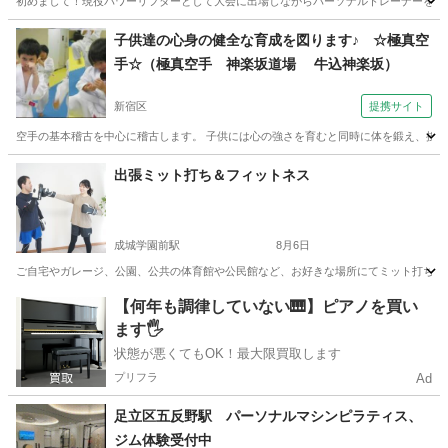
初めまして！現役パワーリフターとして大会に出場しながらパーソナルトレーナーをして
東京
八王子市
八王子駅
スポーツ
ベンチプレス
子供達の心身の健全な育成を図ります♪ ☆極真空
手☆（極真空手 神楽坂道場 牛込神楽坂）
新宿区
提携サイト
空手の基本稽古を中心に稽古します。 子供には心の強さを育むと同時に体を鍛え、挨拶、
東京
新宿区
空手/他格闘技
出張ミット打ち＆フィットネス
成城学園前駅
8月6日
ご自宅やガレージ、公園、公共の体育館や公民館など、お好きな場所にてミット打ちを中
東京
世田谷区
成城学園前駅
空手/他格闘技
格闘技
【何年も調律していない🎹】ピアノを買い
ます🖐️
状態が悪くてもOK！最大限買取します
プリフラ
Ad
足立区五反野駅 パーソナルマシンピラティス、
ジム体験受付中