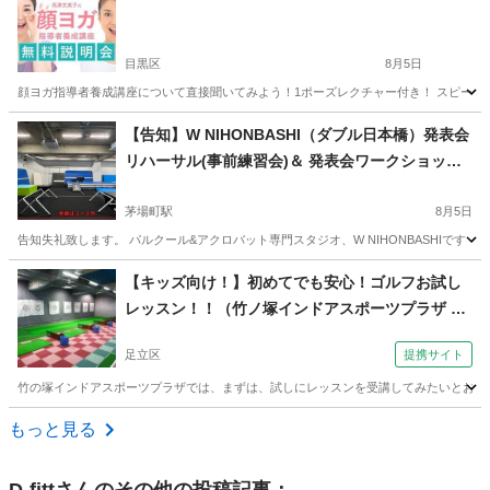
目黒区
8月5日
顔ヨガ指導者養成講座について直接聞いてみよう！1ポーズレクチャー付き！ スピーカー
東京
目黒区
ヨガ
講座
【告知】W NIHONBASHI（ダブル日本橋）発表会
リハーサル(事前練習会)＆ 発表会ワークショップ
のお知らせ
茅場町駅
8月5日
告知失礼致します。 パルクール&アクロバット専門スタジオ、W NIHONBASHIです （ https:
東京
中央区
茅場町駅
その他
アクロバット
【キッズ向け！】初めてでも安心！ゴルフお試し
レッスン！！（竹ノ塚インドアスポーツプラザ ゴ
ルフスクール【足立区/竹ノ塚】）
足立区
提携サイト
竹の塚インドアスポーツプラザでは、まずは、試しにレッスンを受講してみたいとお考え
東京
足立区
ゴルフ
もっと見る