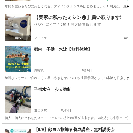
年齢を重ねるたびに美しくなるボディメンテナンスをはじめましょう！ 神経は、脳から脊
東京
中央区
その他
【実家に残ったミシン🏠】買い取ります❗️
状態が悪くてもOK！最大限買取します
プリフラ
Ad
都内 子供 水泳【無料体験】
月島駅
8月6日
綺麗なフォームで疲れにくく早い泳ぎを身につける 生涯学習としての水泳を目指します。
東京
中央区
月島駅
水泳
泳ぎ
子供水泳 少人数制
勝どき駅
8月5日
個人、個人に合わせたメニューで レベル別の練習が出来ます。 3歳児から小学生中心 まずは無
東京
中央区
勝どき駅
水泳
少人数
【8/9】顔ヨガ指導者養成講座：無料説明会