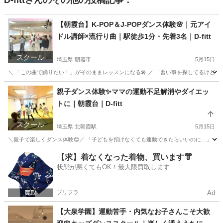
D-fitt
さんのその他の投稿記事：
【朝霞台】K-POP＆J-POPダンス体験🌸｜元アイ
ドル講師×流行り曲｜駅徒歩1分・先着3名｜D-fitt
スクール
埼玉県 朝霞市
5月15日
＼ 「この曲で踊りたい！」がそのままレッスンになる🎤 ／ 「習い事を探してるけど、どこも
埼玉
朝霞市
ダンス
無料
親子ダンス体験✨ママの運動不足解消やダイエッ
トに｜朝霞台｜D-fitt
スクール
埼玉県 北朝霞駅
5月15日
＼親子で楽しくダンス体験😊／ 「子どもを預けなくても運動できたらいいのに…」 そんな
埼玉
朝霞市
北朝霞駅
ヒップホップ
運動不足
【求】着なくなった着物、買います👘
状態が悪くてもOK！最大限買取します
プリフラ
Ad
【大泉学園】運動苦手・内気なお子さんこそ大歓