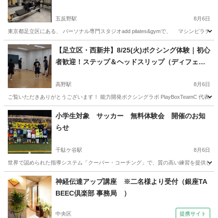
五反野駅
8月6日
東京都足立区にある、 パーソナル専門スタジオadd pilates&gymで、 マシンピ
東京
足立区
五反野駅
その他
パーソナル
【足立区・西新井】8/25(火)ボクシング体験｜初心
者歓迎！ステップ＆ヘッドスリップ（ディフェン
ス）入門【30分無料体験あり】
高野駅
8月6日
ご覧いただきありがとうございます！ 能力開発ボクシングラボ PlayBoxTeamC 代
東京
足立区
高野駅
空手/他格闘技
ディフェンス
小学生対象 サッカー 無料体験会 開催のお知
らせ
千駄ケ谷駅
8月6日
世界で認められた指導システム「クーバー・コーチング」で、質の高い練習を提供し、更
東京
新宿区
千駄ケ谷駅
サッカー
コーチング
神経伝達アップ講座 ※二名様より受付（銀座TA
BEEC倶楽部 事務局 ）
中央区
提携サイト