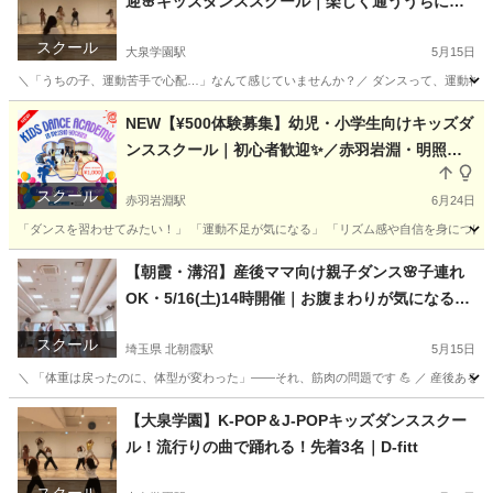
迎🌸キッズダンススクール｜楽しく通ううちに自
信がついた！先着3名
スクール
大泉学園駅
5月15日
＼「うちの子、運動苦手で心配…」なんて感じていませんか？／ ダンスって、運動神経がい
東京
練馬区
大泉学園駅
その他
POP
NEW【¥500体験募集】幼児・小学生向けキッズダ
ンススクール｜初心者歓迎✨／赤羽岩淵・明照幼
稚園
スクール
赤羽岩淵駅
6月24日
「ダンスを習わせてみたい！」 「運動不足が気になる」 「リズム感や自信を身につけてほ
東京
北区
赤羽岩淵駅
その他
キッズダンススクール
【朝霞・溝沼】産後ママ向け親子ダンス🌸子連れ
OK・5/16(土)14時開催｜お腹まわりが気になる方
へ｜D-fitt
スクール
埼玉県 北朝霞駅
5月15日
＼ 「体重は戻ったのに、体型が変わった」——それ、筋肉の問題です 💪 ／ 産後あるあ
埼玉
朝霞市
北朝霞駅
ヒップホップ
親子
【大泉学園】K-POP＆J-POPキッズダンススクー
ル！流行りの曲で踊れる！先着3名｜D-fitt