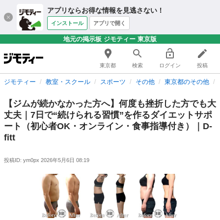
アプリならお得な情報を見逃さない！
インストール
アプリで開く
地元の掲示板 ジモティー 東京版
東京都
検索
ログイン
投稿
ジモティー
教室・スクール
スポーツ
その他
東京都のその他
【ジムが続かなかった方へ】何度も挫折した方でも大
丈夫｜7日で“続けられる習慣”を作るダイエットサポ
ート（初心者OK・オンライン・食事指導付き）｜D-
fitt
投稿ID: ym0px
2026年5月6日 08:19