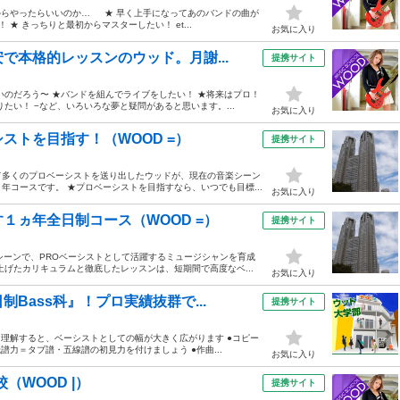
何からやったらいいのか… ★ 早く上手になってあのバンドの曲が
★ きっちりと最初からマスターしたい！ et...
お気に入り
で本格的レッスンのウッド。月謝...
提携サイト
いのだろう〜 ★バンドを組んでライブをしたい！ ★将来はプロ！
たい！ −など、いろいろな夢と疑問があると思います。...
お気に入り
ストを目指す！（WOOD =）
提携サイト
て多くのプロベーシストを送り出したウッドが、現在の音楽シーン
コースです。 ★プロベーシストを目指すなら、いつでも目標...
お気に入り
１ヵ年全日制コース（WOOD =）
提携サイト
シーンで、PROベーシストとして活躍するミュージシャンを育成
げたカリキュラムと徹底したレッスンは、短期間で高度なベ...
お気に入り
Bass科』！プロ実績抜群で...
提携サイト
を理解すると、ベーシストとしての幅が大きく広がります ●コピー
力＝タブ譜・五線譜の初見力を付けましょう ●作曲...
お気に入り
（WOOD |）
提携サイト