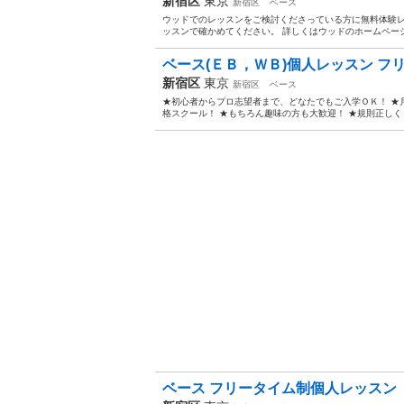
新宿区
東京
新宿区
ベース
ウッドでのレッスンをご検討くださっている方に無料体験
ッスンで確かめてください。 詳しくはウッドのホームページよ
ベース(ＥＢ，ＷＢ)個人レッスン フリ
新宿区
東京
新宿区
ベース
★初心者からプロ志望者まで、どなたでもご入学ＯＫ！ ★
格スクール！ ★もちろん趣味の方も大歓迎！ ★規則正しく
ベース フリータイム制個人レッスン 