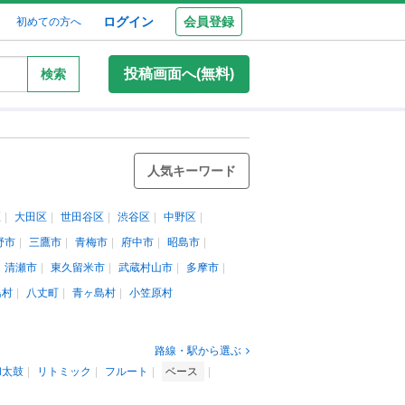
ログイン
会員登録
初めての方へ
投稿画面へ(無料)
検索
人気キーワード
区
大田区
世田谷区
渋谷区
中野区
野市
三鷹市
青梅市
府中市
昭島市
清瀬市
東久留米市
武蔵村山市
多摩市
島村
八丈町
青ヶ島村
小笠原村
路線・駅から選ぶ
和太鼓
リトミック
フルート
ベース