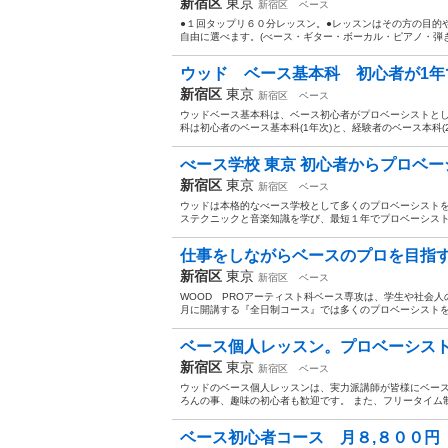
新宿区
東京
新宿区
ベース
●１回タップリ６０分レッスン。●レッスンはその方の目的や
自由に選べます。(べース・ギター・ボーカル・ピアノ・弾き
ウッド ベース基本科 初心者が1年で
新宿区
東京
新宿区
ベース
ウッドベース基本科は、ベース初心者がプロベーシストと
科は初心者のベース基本科(1年次)と、経験者のベース本科(
べース学校 東京 初心者からプロベーシ
新宿区
東京
新宿区
ベース
ウッドは本格的なべース学校として多くのプロベーシストを
ステクニックと音楽知識を学び、最短１年でプロベーシスト、
仕事をしながらベースのプロを目指す！
新宿区
東京
新宿区
ベース
WOOD PROアーティスト科ベース専攻は、学生や社会
月に開講する『全日制コース』では多くのプロベーシストを
ベース個人レッスン。プロベーシスト
新宿区
東京
新宿区
ベース
ウッドのベース個人レッスンは、実力派講師が皆様にベース
ろんの事、趣味の初心者も歓迎です。 また、フリータイム制
ベース初心者コース 月８,８００円 ２