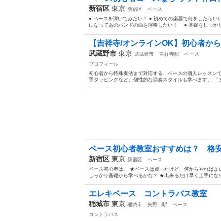
新宿区
東京
新宿区
ベース
● ベースを弾いてみたい！ ● 初めての楽器で何をしたらい
になってあのバンドの曲を演奏したい！ ● 基礎をしっかりマスタ
【吉祥寺/オンラインOK】初心者から
武蔵野市
東京
武蔵野市
吉祥寺駅
ベース
プロフィール
初心者から特殊奏法まで対応する、ベースの個人レッスンで
手タッピングなど、個性的な演奏スタイルも学べます。 「ま
ベース初心者教室おすすめは？ 格安
新宿区
東京
新宿区
ベース
ベース初心者は、 ★ベースは買ったけど、何からやればよ
しっかり基礎から学べるかな？ ★出来るだけ早く上手になり
エレキベース コントラバス教室
稲城市
東京
稲城市
矢野口駅
ベース
コントラバス