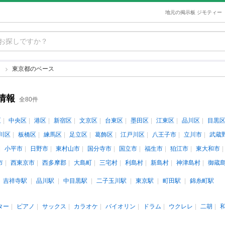
地元の掲示板 ジモティー
ス
東京都のベース
情報
全80件
区
中央区
港区
新宿区
文京区
台東区
墨田区
江東区
品川区
目黒
川区
板橋区
練馬区
足立区
葛飾区
江戸川区
八王子市
立川市
武蔵
小平市
日野市
東村山市
国分寺市
国立市
福生市
狛江市
東大和市
市
西東京市
西多摩郡
大島町
三宅村
利島村
新島村
神津島村
御蔵
吉祥寺駅
品川駅
中目黒駅
二子玉川駅
東京駅
町田駅
錦糸町駅
ター
ピアノ
サックス
カラオケ
バイオリン
ドラム
ウクレレ
二胡