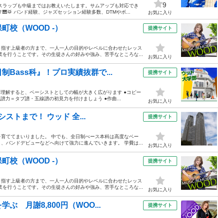
9
 スラップも中級まではお教えいたします。サムアップも対応でき
🥁 バンド経験、ジャズセッション経験多数、DTMやボ...
お気に入り
校（WOOD -）
提携サイト
目指す上級者の方まで、一人一人の目的やレベルに合わせたレッス
を行うことです。その生徒さんの好みや強み、苦手なところな...
お気に入り
Bass科』！プロ実績抜群で...
提携サイト
を理解すると、ベーシストとしての幅が大きく広がります ●コピー
力＝タブ譜・五線譜の初見力を付けましょう ●作曲...
お気に入り
ストまで！ ウッド 全...
提携サイト
育ててまいりました。 中でも、全日制べース本科は高度なベー
バンドデビューなどへ向けて強力に進んでいきます。 学費は...
お気に入り
校（WOOD -）
提携サイト
目指す上級者の方まで、一人一人の目的やレベルに合わせたレッス
を行うことです。その生徒さんの好みや強み、苦手なところな...
お気に入り
 月謝8,800円（WOO...
提携サイト