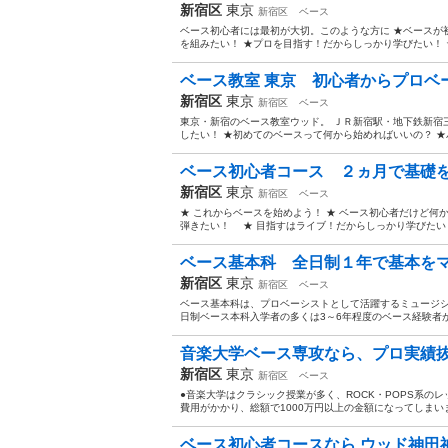
新宿区
東京
新宿区
ベース
ベース初心者には最初が大切。このような方に ★ベースが
を組みたい！ ★プロを目指す！だからしっかり学びたい！ 
ベース教室 東京 初心者からプロベー
新宿区
東京
新宿区
ベース
東京・新宿のベース教室ウッド。 ＪＲ新宿駅・地下鉄新宿
したい！ ★初めてのベースって何から始めればいいの？ ★バ
ベース初心者コース ２ヵ月で基礎を学ぶ
新宿区
東京
新宿区
ベース
★ これからベースを始めよう！ ★ ベース初心者だけど
弾きたい！ ★ 目指すはライブ！だからしっかり学びたい！ 
ベース基本科 全日制１年で基本をマ
新宿区
東京
新宿区
ベース
ベース基本科は、プロベーシストとして活躍するミュージシ
日制ベース本科入学者の多くは3～6年程度のベース経験者が
音楽大学ベース専攻なら、プロ実績抜
新宿区
東京
新宿区
ベース
●音楽大学はクラシック授業が多く、ROCK・POPS系の
費用がかかり、総額で1000万円以上の金額になってしまいま
ベース初心者コースなら ウッド神田神