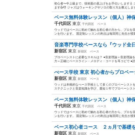
初心者〜中上級まで、技術面の底上げをお手伝いします🎸
ます👍👎 ジャズはウォーキングやソロの取り方お教えします
ベース無料体験レッスン（個人）神保町
千代田区
東京
千代田区
ベース
ウッドではベースに初めて触れる初心者の方から、プロを
ンを行います。 固定制レッスンの利点は毎回同じ先生が授業
音楽専門学校ベースなら『ウッド全日制
新宿区
東京
新宿区
ベース
プロベーシストに必要なスキルは？ ●音楽理論＝音楽理論
力＝正確にベースライン・メロディ・コードを耳コピで ●読譜
べース学校 東京 初心者からプロベーシ
新宿区
東京
新宿区
ベース
ウッドは本格的なべース学校として多くのプロベーシストを
ステクニックと音楽知識を学び、最短１年でプロベーシスト、
ベース無料体験レッスン（個人）神保町
千代田区
東京
千代田区
ベース
ウッドではベースに初めて触れる初心者の方から、プロを
ンを行います。 固定制レッスンの利点は毎回同じ先生が授業
ベース初心者コース ２ヵ月で基礎を学ぶ
新宿区
東京
新宿区
ベース