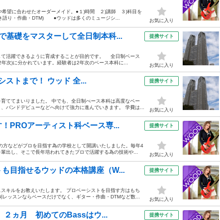
希望に合わせたオーダーメイド。●１)時間 ２)講師 ３)科目を
語り・作曲・DTM) ●ウッドは多くのミュージシ...
お気に入り
基礎をマスターして全日制本科...
提携サイト
して活躍できるように育成することが目的です。 全日制ベース
2年次)に分かれています。経験者は2年次のベース本科に...
お気に入り
ストまで！ ウッド 全...
提携サイト
育ててまいりました。 中でも、全日制べース本科は高度なベー
バンドデビューなどへ向けて強力に進んでいきます。 学費は...
お気に入り
PROアーティスト科ベース専...
提携サイト
人の方などがプロを目指す為の学校として開講いたしました。毎年4
輩出し、そこで長年培われてきたプロで活躍する為の技術や...
お気に入り
も目指せるウッドの本格講座（W...
提携サイト
スキルをお教えいたします。 プロベーシストを目指す方はもち
レッスンならベースだけでなく、ギター・作曲・DTMなど数...
お気に入り
ヵ月 初めてのBassはウ...
提携サイト