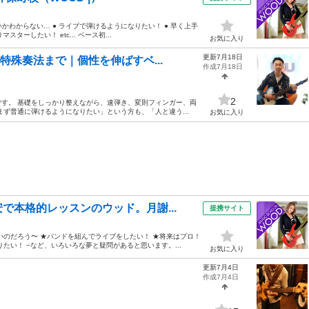
いかわからない… ● ライブで弾けるようになりたい！ ● 早く上手
ーしたい！ etc... ベース初...
お気に入り
更新7月18日
特殊奏法まで｜個性を伸ばすベ...
作成7月18日
2
す。 基礎をしっかり整えながら、速弾き、変則フィンガー、両
ず普通に弾けるようになりたい」という方も、「人と違う...
お気に入り
で本格的レッスンのウッド。月謝...
提携サイト
いのだろう〜 ★バンドを組んでライブをしたい！ ★将来はプロ！
たい！ −など、いろいろな夢と疑問があると思います。...
お気に入り
更新7月4日
作成7月4日