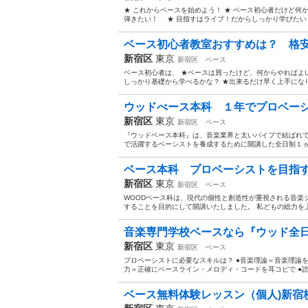
★ これからベースを始めよう！ ★ ベース初心者だけど
弾きたい！ ★ 目指すはライブ！だからしっかり学びたい！ 
ベース初心者教室おすすめは？ 格安
新宿区
東京
新宿区
ベース
ベース初心者は、 ★ベースは買ったけど、何からやればよ
しっかり基礎から学べるかな？ ★出来るだけ早く上手になり
ウッドべース本科 １年でプロベーシ
新宿区
東京
新宿区
ベース
『ウッドベース本科』は、音楽業界と太いパイプで結ばれ
で活躍するベーシストを養成するために開講した全日制１ヵ年
ベース本科 プロベーシストを目指す
新宿区
東京
新宿区
ベース
WOODベース科は、現代の個性と創造性が重視される音楽
することを目的にして開講いたしました。 私どもの総力を上
音楽専門学校ベースなら『ウッド全日制
新宿区
東京
新宿区
ベース
プロベーシストに必要なスキルは？ ●音楽理論＝音楽理論
力＝正確にベースライン・メロディ・コードを耳コピで ●読譜
ベース無料体験レッスン（個人)新宿校