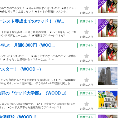
初めてなので不安だ！ ★何から練習すればいいの？ ★早くバンド
★少しでも早く上達したい！ ★ネットの動画レッスンや...
お気に入り
シスト養成までのウッド！（W...
提携サイト
三丁目駅より徒歩３～５分と最高の立地。 ★ベースをもっと上達
ンドでデビューしたい！ ★将来はプロベーシストだ！ ...
お気に入り
 月謝8,800円（WOO...
提携サイト
何からやったらいいのか… ★ 早く上手になってあのバンドの曲が
★ きっちりと最初からマスターしたい！ et...
お気に入り
スター！（WOOD =）
提携サイト
ャンを育成することを目的にして開講いたしました。 WOOD全
中心です。ベース基本科は１年でその3～6年程度の実力を...
お気に入り
群の『ウッド大学部』（WOOD □）
提携サイト
レッスンが少ないのが実情です。 ●さらに音大だと４年間で様々な
す。 ●ウッド大学部なら最短距離でプロベーシスト...
お気に入り
保町校（WOOD |）
提携サイト