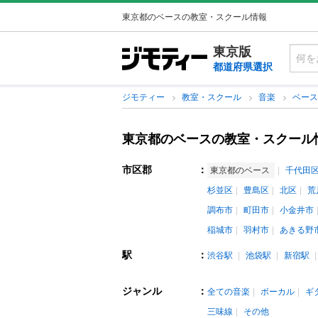
東京都のベースの教室・スクール情報
東京版
都道府県選択
ジモティー
教室・スクール
音楽
ベー
東京都のベースの教室・スクール
市区郡
：
東京都のベース
千代田
杉並区
豊島区
北区
荒
調布市
町田市
小金井市
稲城市
羽村市
あきる野
駅
：
渋谷駅
池袋駅
新宿駅
ジャンル
：
全ての音楽
ボーカル
ギ
三味線
その他