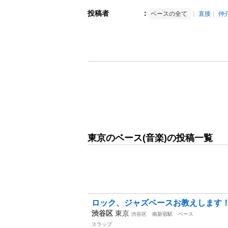
投稿者
：
ベースの全て
直接
仲
東京のベース(音楽)の投稿一覧
ロック、ジャズベースお教えします！速弾
渋谷区
東京
渋谷区
南新宿駅
ベース
スラップ