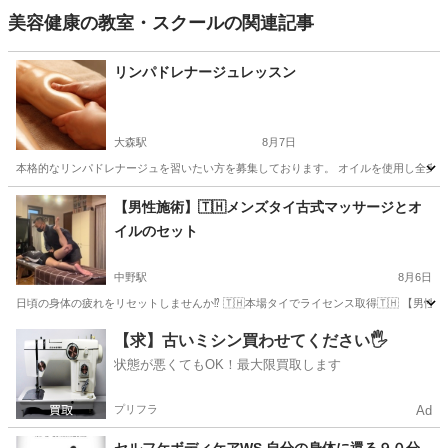
美容健康の教室・スクールの関連記事
リンパドレナージュレッスン
大森駅
8月7日
本格的なリンパドレナージュを習いたい方を募集しております。 オイルを使用し全身の
東京
大田区
大森駅
美容健康
リンパドレナージュ
【男性施術】🇹🇭メンズタイ古式マッサージとオ
イルのセット
中野駅
8月6日
日頃の身体の疲れをリセットしませんか⁉️ 🇹🇭本場タイでライセンス取得🇹🇭 【男
東京
中野区
中野駅
マッサージ
タイ式
【求】古いミシン買わせてください🖐️
状態が悪くてもOK！最大限買取します
プリフラ
Ad