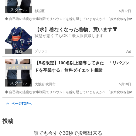
イン
スクール
杉並区
5月17日
◆ 自己流の過度な食事制限でリバウンドを繰り返していませんか？ 「炭水化物を抜いて
東京
杉並区
美容健康
オンライン
【求】着なくなった着物、買います👘
状態が悪くてもOK！最大限買取します
プリフラ
Ad
【5名限定】100名以上指導してきた 「リバウン
ドを卒業する」無料ダイエット相談
スクール
大阪府 吹田市
5月18日
◆ 自己流の過度な食事制限でリバウンドを繰り返していませんか？ 「炭水化物を抜いて
大阪
吹田市
美容健康
オンライン
ページTOPへ
投稿
誰でも今すぐ30秒で投稿出来る