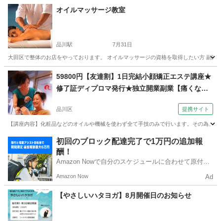
東京
中野区
中野駅
その他
ママ
オイルマッサージ教室
品川駅
7月31日
大田区で整体のお店をやっております。 オイルマッサージの資格を取得したい方 副業と
東京
大田区
品川駅
美容健康
民間
59800円【友達割】1日完結小顔矯正エステ講座★
修了証ディプロマ発行★独立開業副業【痛くな
い】（コミュニケーションサロン サブリナ 東京
品川区
提携サイト
本校）
【講座内容】化粧品などのオイルや機械を使わず全て手技のみで行います。その為、お客
東京
品川区
エステ
初回のブロック配達完了で1万円の追加報
酬！
Amazon Nowで自分のスケジュールに合わせて原付や
電動アシスト自転車で配達し、報酬を獲得しましょ
Amazon Now
Ad
う！
【やさしいハタヨガ】8月開催日のお知らせ