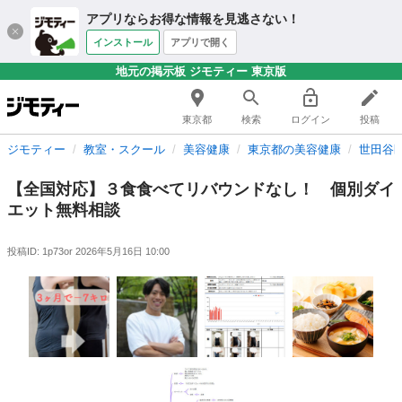
アプリならお得な情報を見逃さない！
インストール
アプリで開く
地元の掲示板 ジモティー 東京版
東京都
検索
ログイン
投稿
ジモティー
教室・スクール
美容健康
東京都の美容健康
世田谷
【全国対応】３食食べてリバウンドなし！ 個別ダイ
エット無料相談
投稿ID: 1p73or
2026年5月16日 10:00