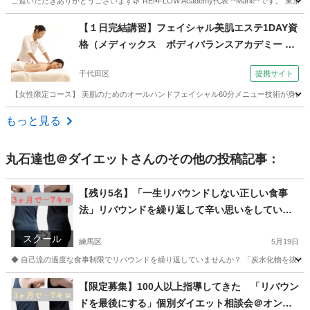
ご覧いただきありがとうございます🌿 REI•FLOW Academy代表 **Marie**です。 東京都
東京
江東区
東京駅
ヘッドスパ
ヘッド
【１日完結講習】フェイシャル美肌エステ1DAY資
格（メディックス ボディバランスアカデミー ア
ロマセラピ−フェイシャル１日講座スクール東京御
千代田区
提携サイト
茶ノ水学校）
【女性限定コース】 美肌のためのオールハンドフェイシャル60分メニュー技術が身に
東京
千代田区
エステ
もっと見る
丸石達也＠ダイエット
さんのその他の投稿記事：
【残り5名】「一生リバウンドしない正しい食事
法」リバウンドを繰り返して辛い思いをしている
方へ。個別無料相談★
スクール
練馬区
5月19日
◆ 自己流の過度な食事制限でリバウンドを繰り返していませんか？ 「炭水化物を抜いて
東京
練馬区
美容健康
オンライン
【限定募集】100人以上指導してきた 「リバウン
ドを最後にする」個別ダイエット相談会＠オンラ