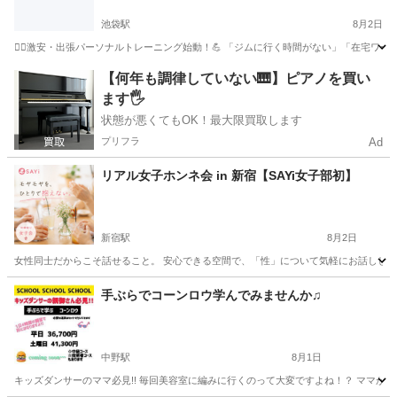
池袋駅
8月2日
🚶‍♂️激安・出張パーソナルトレーニング始動！💪 「ジムに行く時間がない」「在宅ワークで
東京
豊島区
池袋駅
その他
パーソナルトレーニング
【何年も調律していない🎹】ピアノを買い
ます🖐️
状態が悪くてもOK！最大限買取します
プリフラ
Ad
リアル女子ホンネ会 in 新宿【SAYi女子部初】
新宿駅
8月2日
女性同士だからこそ話せること。 安心できる空間で、「性」について気軽にお話ししてみ
東京
新宿区
新宿駅
美容健康
シングルマザー
手ぶらでコーンロウ学んでみませんか♫
中野駅
8月1日
キッズダンサーのママ必見!! 毎回美容室に編みに行くのって大変ですよね！？ ママが編め