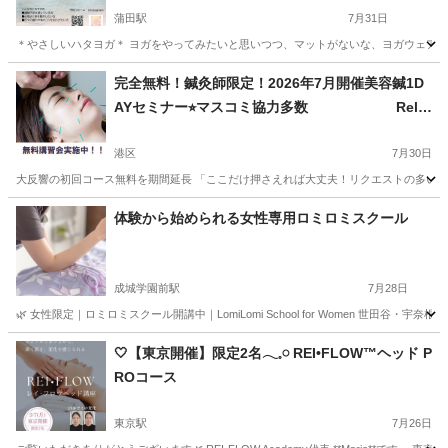
蒲田駅
7月31日
＊やさしいハタヨガ＊ ヨガをやってみたいと思いつつ、マットがないな、ヨガウェアは
東京
大田区
蒲田駅
その他
ハタヨガ
完全無料！鍼灸師限定！2026年7月開催美容鍼1D
AYセミナー⭐︎マスコミ協力多数 Relie
f
港区
7月30日
大反響の初回コース無料を期間延長 「ここだけ押さえれば大丈夫！リクエストの多い気にな
東京
港区
マッサージ
小顔
体験から始められる女性専用ロミロミスクール
成城学園前駅
7月28日
🌿 女性限定｜ロミロミスクール開講中｜LomiLomi School for Women 世田谷
東京
世田谷区
成城学園前駅
マッサージ
ロミロミ
🤍【東京開催】限定2名𓂃𓈒𓏸 REI•FLOW™ヘッド P
ROコース
東京駅
7月26日