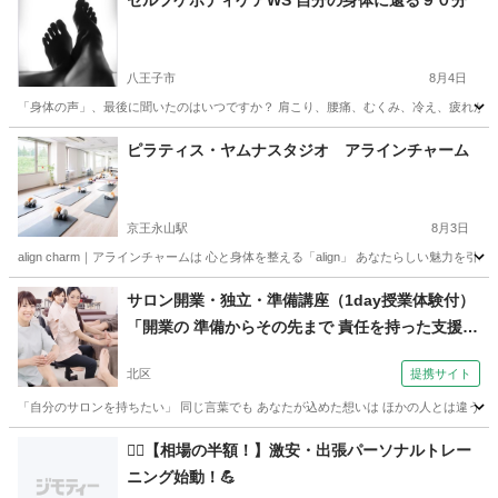
セルフケボディケアWS 自分の身体に還る９０分
八王子市
8月4日
「身体の声」、最後に聞いたのはいつですか？ 肩こり、腰痛、むくみ、冷え、疲れが抜
東京
八王子市
フットマッサージ
肩こり
ピラティス・ヤムナスタジオ アラインチャーム
京王永山駅
8月3日
align charm｜アラインチャームは 心と身体を整える「align」 あなたらしい魅力を引
東京
多摩市
京王永山駅
その他
ヤムナ
サロン開業・独立・準備講座（1day授業体験付）
「開業の 準備からその先まで 責任を持った支援」
（東京整体学院いろは学舎 赤羽校）
北区
提携サイト
「自分のサロンを持ちたい」 同じ言葉でも あなたが込めた想いは ほかの人とは違うはず
東京
北区
マッサージ
🚶‍♂️【相場の半額！】激安・出張パーソナルトレー
ニング始動！💪