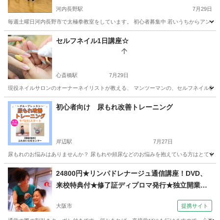
河内長野駅
7月29日
毎週土曜日河内長野市で太極拳教室をしています。 初心者募集中 若いうちからアンチエイ
大阪
河内長野市
河内長野駅
その他
初心者
セルフネイル1日講座☆
心斎橋駅
7月29日
現役ネイルサロンのオーナーネイリストが教える、 マンツーマンの、セルフネイル教室です
大阪
大阪市
心斎橋駅
ネイル
初心者向け 尿もれ改善トレーニング
岸辺駅
7月27日
尿もれのお悩みはありませんか？ 尿もれや頻尿などのお悩みを抱えている方はとても多い
大阪
吹田市
岸辺駅
その他
骨盤底筋
24800円★リンパドレナージュ通信講座！DVD、
来校特典付★修了証ディプロマ発行★独立開業、
副業（コミュニケーションサロン サブリナ 大阪
大阪市
提携サイト
校）