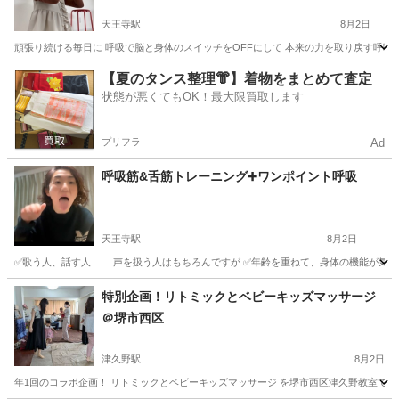
天王寺駅
8月2日
頑張り続ける毎日に 呼吸で脳と身体のスイッチをOFFにして 本来の力を取り戻す呼吸法で
大阪
大阪市
天王寺駅
快眠
状態
【夏のタンス整理👘】着物をまとめて査定
状態が悪くてもOK！最大限買取します
プリフラ
Ad
呼吸筋&舌筋トレーニング➕ワンポイント呼吸
天王寺駅
8月2日
✅歌う人、話す人 声を扱う人はもちろんですが ✅年齢を重ねて、身体の機能が気になる方
大阪
大阪市
天王寺駅
快眠
キー
特別企画！リトミックとベビーキッズマッサージ
＠堺市西区
津久野駅
8月2日
年1回のコラボ企画！ リトミックとベビーキッズマッサージ を堺市西区津久野教室で開催