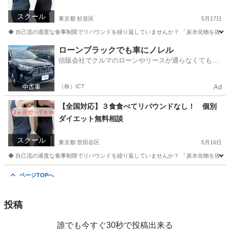
イン
スクール
東京都 杉並区
5月17日
◆ 自己流の過度な食事制限でリバウンドを繰り返していませんか？ 「炭水化物を抜いて
東京
杉並区
美容健康
オンライン
ローンブラックでも車にノレル
信販会社でクルマのローンやリースが通らなくてもク
ルマをご利用いただけるサービスがあります！
（株）ICT
Ad
【全国対応】３食食べてリバウンドなし！ 個別
ダイエット無料相談
スクール
東京都 世田谷区
5月16日
◆ 自己流の過度な食事制限でリバウンドを繰り返していませんか？ 「炭水化物を抜いて
東京
世田谷区
美容健康
オンライン
ページTOPへ
投稿
誰でも今すぐ30秒で投稿出来る