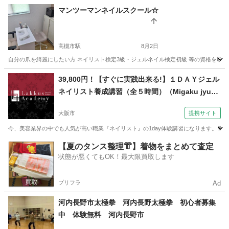
大阪
堺市
津久野駅
ベビーマッサージ
先生
マンツーマンネイルスクール☆
高槻市駅
8月2日
自分の爪を綺麗にしたい方 ネイリスト検定3級・ジェルネイル検定初級 等の資格を取りた
大阪
高槻市
高槻市駅
ネイル
マンツーマン
39,800円！【すぐに実践出来る!】１ＤＡＹジェル
ネイリスト養成講習（全５時間）（Migaku jyuku
（ミガク塾） ラックスアカデミー校）
大阪市
提携サイト
今、美容業界の中でも人気が高い職業『ネイリスト』の1day体験講習になります。簡
大阪
大阪市
ネイル
【夏のタンス整理👘】着物をまとめて査定
状態が悪くてもOK！最大限買取します
プリフラ
Ad
河内長野市太極拳 河内長野太極拳 初心者募集
中 体験無料 河内長野市