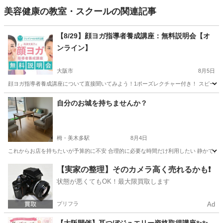
美容健康の教室・スクールの関連記事
【8/29】顔ヨガ指導者養成講座：無料説明会【オ
ンライン】
大阪市
8月5日
顔ヨガ指導者養成講座について直接聞いてみよう！1ポーズレクチャー付き！ スピーカー
大阪
大阪市
リフトアップ
フェイシャル
自分のお城を持ちませんか？
栂・美木多駅
8月4日
これからお店を持ちたいが予算的に不安 合理的に必要な時間だけ利用したい 静かできれい
大阪
堺市
栂・美木多駅
エステ
【実家の整理】そのカメラ高く売れるかも❗️
状態が悪くてもOK！最大限買取します
プリフラ
Ad