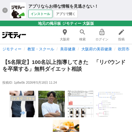
アプリならお得な情報を見逃さない！
インストール
アプリで開く
地元の掲示板 ジモティー 大阪版
大阪府
検索
ログイン
投稿
ジモティー
教室・スクール
美容健康
大阪府の美容健康
吹田市
【5名限定】100名以上指導してきた 「リバウンド
を卒業する」無料ダイエット相談
投稿ID: 1p8w5k
2026年5月18日 11:24