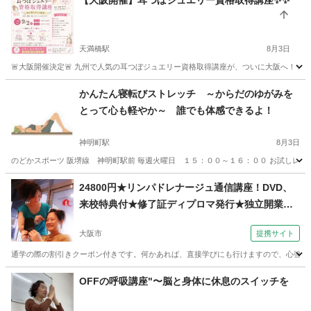
【大阪開催】耳つぼジュエリー資格取得講座✨✨
天満橋駅
8月3日
🚨大阪開催決定🚨 九州で人気の耳つぼジュエリー資格取得講座が、ついに大阪へ！✨ 「
大阪
大阪市
天満橋駅
足つぼ
つぼ
かんたん寝転びストレッチ ～からだのゆがみを
とって心も軽やか～ 誰でも体感できるよ！
神明町駅
8月3日
のどかスポーツ 阪堺線 神明町駅前 毎週火曜日 １５：００～１６：００ お試しレッス
大阪
堺市
神明町駅
その他
レッスン
24800円★リンパドレナージュ通信講座！DVD、
来校特典付★修了証ディプロマ発行★独立開業、
副業（コミュニケーションサロン サブリナ 大阪
大阪市
提携サイト
校）
通学の際の割引きクーポン付きです。何かあれば、直接学びにも行けますので、心強いと
大阪
大阪市
マッサージ
OFFの呼吸講座"〜脳と身体に休息のスイッチを