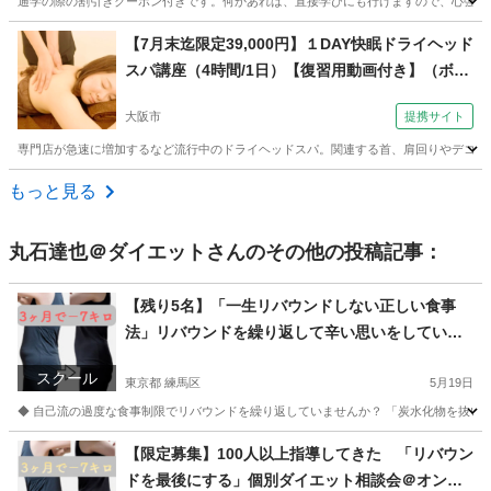
通学の際の割引きクーポン付きです。何かあれば、直接学びにも行けますので、心強いと
大阪
大阪市
マッサージ
【7月末迄限定39,000円】１DAY快眠ドライヘッド
スパ講座（4時間/1日）【復習用動画付き】（ボデ
ィケアスクールRiche（リッシュ）日本リラクゼ
大阪市
提携サイト
ーションセラピスト認定協会【耳つぼジュエリー/
マッサージ/ドライヘッドスパ】 大阪校）
専門店が急速に増加するなど流行中のドライヘッドスパ。関連する首、肩回りやデコルテ
大阪
大阪市
その他
もっと見る
丸石達也＠ダイエット
さんのその他の投稿記事：
【残り5名】「一生リバウンドしない正しい食事
法」リバウンドを繰り返して辛い思いをしている
方へ。個別無料相談★
スクール
東京都 練馬区
5月19日
◆ 自己流の過度な食事制限でリバウンドを繰り返していませんか？ 「炭水化物を抜いて
東京
練馬区
美容健康
オンライン
【限定募集】100人以上指導してきた 「リバウン
ドを最後にする」個別ダイエット相談会＠オンラ