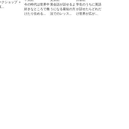
ークショップ ＋
今の時代は世界中
英会話が話せるよ
学生のうちに英語
...
好きなところで働
うになる最短の方
が話せたらどれだ
けたり住める...
法でのレッス...
け世界が広が...