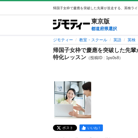
東京
版
都道府県選択
ジモティー
教室・スクール
英語
英検
帰国子女枠で慶應を突破した先輩
特化レッスン
（投稿ID : 1ps0s8）
ポスト
いいね！