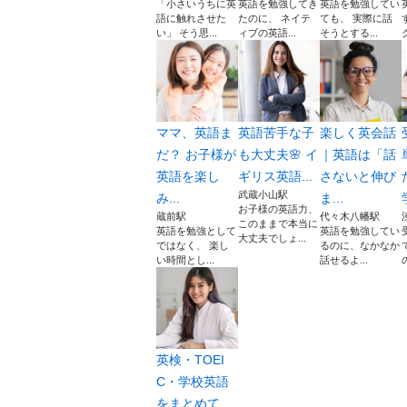
「小さいうちに英
英語を勉強してき
英語を勉強してい
語に触れさせた
たのに、 ネイテ
ても、 実際に話
い」 そう思...
ィブの英語...
そうとする...
ママ、英語ま
英語苦手な子
楽しく英会話
だ？ お子様が
も大丈夫🌸 イ
｜英語は「話
英語を楽し
ギリス英語...
さないと伸び
武蔵小山駅
み...
ま...
お子様の英語力、
蔵前駅
代々木八幡駅
このままで本当に
英語を勉強として
英語を勉強してい
大丈夫でしょ...
ではなく、 楽し
るのに、なかなか
い時間とし...
話せるよ...
英検・TOEI
C・学校英語
をまとめて