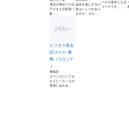
ールの基本となる
英語が初めてのお
会話を楽にする小
コースです...
真
子さまも大歓迎！
技はいくつかあり
歌・...
ますが、その...
ビジネス英会
話コース−巣
鴨（フロンテ
ィ...
豊島区
カウンセリングを
もとに一人一人の
実情に合わせ...