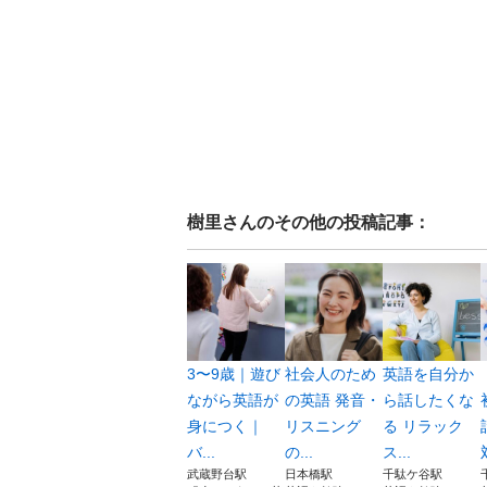
樹里
さんのその他の投稿記事：
3〜9歳｜遊び
社会人のため
英語を自分か
ながら英語が
の英語 発音・
ら話したくな
身につく｜
リスニング
る リラック
バ...
の...
ス...
武蔵野台駅
日本橋駅
千駄ケ谷駅