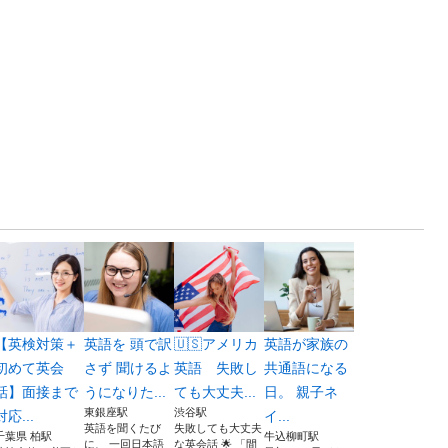
【英検対策＋
英語を 頭で訳
🇺🇸アメリカ
英語が家族の
初めて英会
さず 聞けるよ
英語 失敗し
共通語になる
話】面接まで
うになりた...
ても大丈夫...
日。 親子ネ
東銀座駅
渋谷駅
対応...
イ...
英語を聞くたび
失敗しても大丈夫
千葉県 柏駅
牛込柳町駅
に、 一回日本語
な英会話 🌟 「間