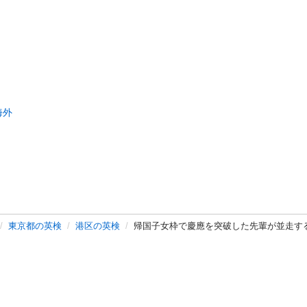
海外
東京都の英検
港区の英検
帰国子女枠で慶應を突破した先輩が並走す