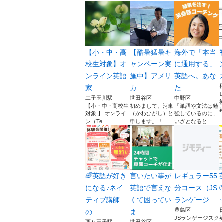
【小・中・高
【酷暑猛暑キ
海外で「本当
校生対象】オ
ャンペーン実
に通用する」
ンライン英語
施中】アメリ
英語へ。あな
家...
カ...
た...
二子玉川駅
世田谷区
中野区
【小・中・高校生
初めまして。河東
「単語や文法は勉
対象 】 オンライ
（かわひがし）と
強しているのに、
ン（Te...
申します。「...
いざとなると...
🌈英語が好き
言いたい事が
レギュラー55
になる♪ネイ
英語で言えな
分コース（JS
ティブ講師
くて困ってい
ランゲージ...
豊島区
の...
ま...
JSランゲージスク
西八王子駅
世田谷区