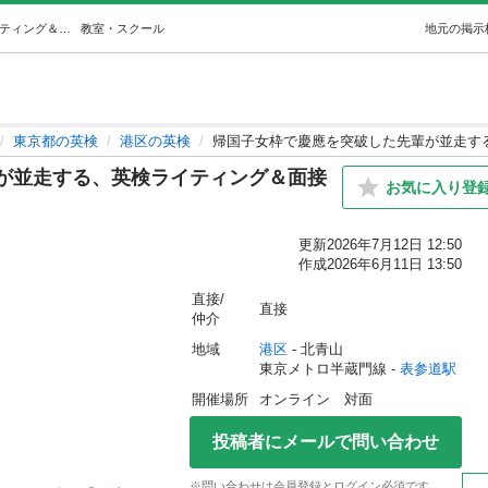
帰国子女枠で慶應を突破した先輩が並走する、英検ライティング＆面接特化レッスン (樹里) 表参道の英検の生徒募集・教室・スクールの広告掲示板｜ジモティー
教室・スクール
地元の掲示
東京都の英検
港区の英検
帰国子女枠で慶應を突破した先輩が並走す
が並走する、英検ライティング＆面接
お気に入り登
更新
2026年7月12日 12:50
作成
2026年6月11日 13:50
直接/
直接
仲介
地域
港区
 - 北青山
東京メトロ半蔵門線 - 
表参道駅
開催場所
オンライン　対面
投稿者にメールで問い合わせ
※問い合わせは会員登録とログイン必須です