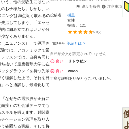
という、他の受験生にはない
違反を報告
注意事項
女のお子様たち。しかし、い
投稿者
樹里
スニングは満点近く取れるの
女性
か失点してしまう」「エッセ
投稿： 
121
理的に組み立てればいいか分
5.0
(
2
)
なくありません。

覚（ニュアンス）」で処理さ
認証とは
電話番号
試験では、アカデミックで厳
自己紹介文が設定されていません
。レッスンでは、自身も同じ
良い
リトウゼン
勝ち抜いて慶應義塾大学に在
バックグラウンドを持つ先輩
良い
wooo
深く理解した上で、それを日
丁寧な説明ありがとうございました。
語」へと通訳し、最適化して
、「なぜその選択肢が正解に
（面接）の社会派テーマでも
るスキルを鍛えます。難関慶
モチベーション管理を取り入
いう確固たる実績、そして将