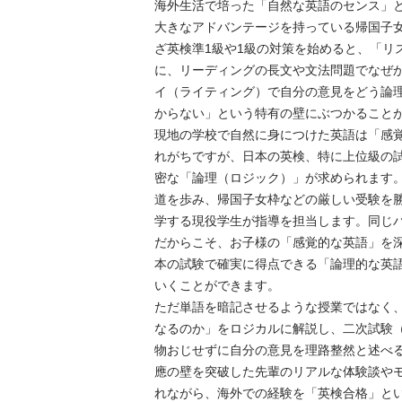
海外生活で培った「自然な英語のセンス」
大きなアドバンテージを持っている帰国子
ざ英検準1級や1級の対策を始めると、「リ
に、リーディングの長文や文法問題でなぜ
イ（ライティング）で自分の意見をどう論
からない」という特有の壁にぶつかることが少
現地の学校で自然に身につけた英語は「感
れがちですが、日本の英検、特に上位級の
密な「論理（ロジック）」が求められます
道を歩み、帰国子女枠などの厳しい受験を
学する現役学生が指導を担当します。同じ
だからこそ、お子様の「感覚的な英語」を
本の試験で確実に得点できる「論理的な英
いくことができます。

ただ単語を暗記させるような授業ではなく
なるのか」をロジカルに解説し、二次試験
物おじせずに自分の意見を理路整然と述べ
應の壁を突破した先輩のリアルな体験談や
れながら、海外での経験を「英検合格」と