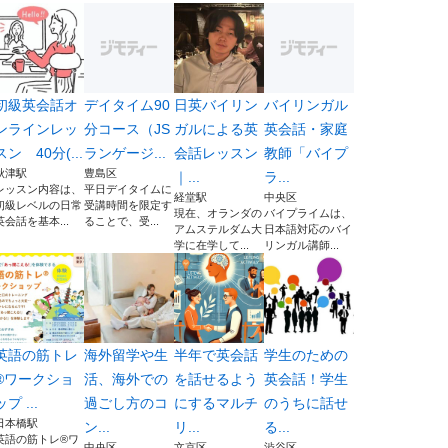
初級英会話オ
デイタイム90
日英バイリン
バイリンガル
ンラインレッ
分コース（JS
ガルによる英
英会話・家庭
スン 40分(...
ランゲージ...
会話レッスン
教師「バイプ
秋津駅
豊島区
｜...
ラ...
レッスン内容は、
平日デイタイムに
経堂駅
中央区
初級レベルの日常
受講時間を限定す
現在、オランダの
バイプライムは、
英会話を基本...
ることで、受...
アムステルダム大
日本語対応のバイ
学に在学して...
リンガル講師...
英語の筋トレ
海外留学や生
半年で英会話
学生のための
®️ワークショ
活、海外での
を話せるよう
英会話！学生
ップ ...
過ごし方のコ
にするマルチ
のうちに話せ
日本橋駅
ン...
リ...
る...
英語の筋トレ®️ワ
中央区
文京区
渋谷区