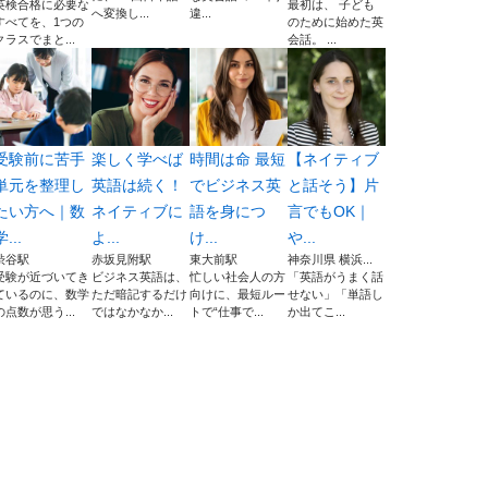
英検合格に必要な
最初は、 子ども
へ変換し...
違...
すべてを、1つの
のために始めた英
クラスでまと...
会話。 ...
受験前に苦手
楽しく学べば
時間は命 最短
【ネイティブ
単元を整理し
英語は続く！
でビジネス英
と話そう】片
たい方へ｜数
ネイティブに
語を身につ
言でもOK｜
学...
よ...
け...
や...
渋谷駅
赤坂見附駅
東大前駅
神奈川県 横浜...
受験が近づいてき
ビジネス英語は、
忙しい社会人の方
「英語がうまく話
ているのに、数学
ただ暗記するだけ
向けに、最短ルー
せない」「単語し
の点数が思う...
ではなかなか...
トで“仕事で...
か出てこ...