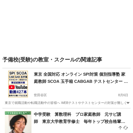
予備校(受験)の教室・スクールの関連記事
東京 全国対応 オンライン SPI対策 個別指導塾 家
庭教師 SCOA 玉手箱 CABGAB テストセンター W
EBテスト 就職活動 Zoom LINE GoogleMeet
世田谷区
8月6日
東京で就職活動や転職活動中の皆様へ WEBテストやテストセンターの対策が難しくて、 お
東京
世田谷区
家庭教師
SPI
中学受験 算数理科 プロ家庭教師 元サピ講
師 東京大学教育学修士 毎年トップ校合格輩
出 全国オンライン対応可能 個人契約