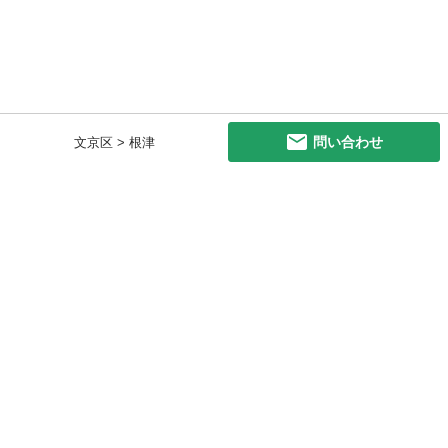
問い合わせ
文京区 > 根津
初めての方へ
利用規約
プライバシーポリシー
プライバシー・ステートメント
健全化に資する運用方針
お問い合わせ
運営会社
サイトマップ
ご利用ガイド
フリーワードで探す
PC版で表示
都道府県選択