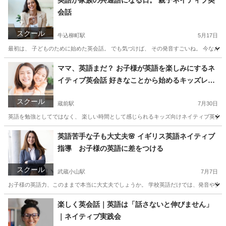
英語が家族の共通語になる日。 親子ネイティブ英
会話
スクール
牛込柳町駅
5月17日
最初は、 子どものために始めた英会話。 でも気づけば、 その発音すごいね。 今なんて
東京
新宿区
牛込柳町駅
英会話
親子
ママ、英語まだ？ お子様が英語を楽しみにするネ
イティブ英会話 好きなことから始めるキッズレッ
スン
スクール
蔵前駅
7月30日
英語を勉強としてではなく、 楽しい時間として感じられるキッズ向けネイティブ英会話レ
東京
墨田区
蔵前駅
英会話
ネイティブ
英語苦手な子も大丈夫🌸 イギリス英語ネイティブ
指導 お子様の英語に差をつける
スクール
武蔵小山駅
7月7日
お子様の英語力、このままで本当に大丈夫でしょうか。 学校英語だけでは、発音や実際
東京
目黒区
武蔵小山駅
英会話
イギリス英語
楽しく英会話｜英語は「話さないと伸びません」
｜ネイティブ実践会