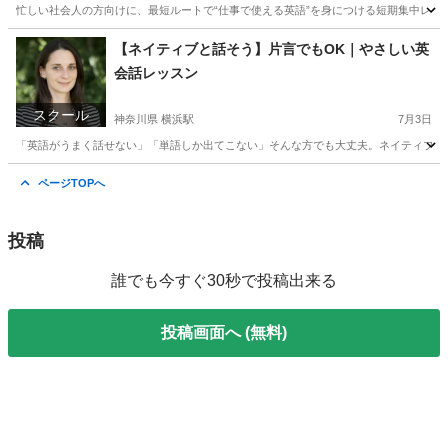
忙しい社会人の方向けに、最短ルートで“仕事で使える英語”を身につける短期集中レッス
東京
文京区
東大前駅
ビジネス英語
短期
【ネイティブと話そう】片言でもOK｜やさしい英
会話レッスン
スクール
神奈川県 横浜駅
7月3日
「英語がうまく話せない」「単語しか出てこない」そんな方でも大丈夫。ネイティブ講師
神奈川
横浜市
横浜駅
英会話
ネイティブ
ページTOPへ
投稿
誰でも今すぐ30秒で投稿出来る
投稿画面へ (無料)