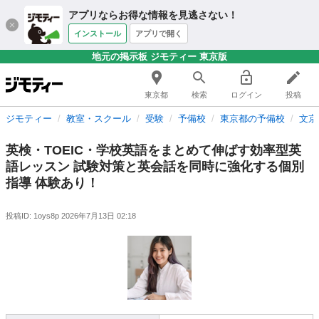
アプリならお得な情報を見逃さない！
インストール
アプリで開く
地元の掲示板 ジモティー 東京版
東京都
検索
ログイン
投稿
ジモティー
教室・スクール
受験
予備校
東京都の予備校
文京
英検・TOEIC・学校英語をまとめて伸ばす効率型英
語レッスン 試験対策と英会話を同時に強化する個別
指導 体験あり！
投稿ID: 1oys8p
2026年7月13日 02:18