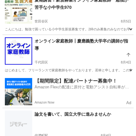
夏期講習！新規募集オンライン家庭教師 勉強が
苦手な小中学生970
世田谷区
8月5日
こんにちは。勉強で困っている小中学生新規募集です。2枠のみ募集のみなのでお早めにご連
東京
世田谷区
家庭教師
理科
オンライン家庭教師┃慶應義塾大学卒の講師が指
導
千代田区
8月4日
はじめまして、フリーランスで家庭教師をやっております、若林と申します。 この度、コロ
東京
千代田区
家庭教師
オンライン
【期間限定】配達パートナー募集中！
Amazon Flexの配達に原付と電動アシスト自転車が登
場！
Amazon Now
Ad
論文を書いて、国立大学に進みませんか
信濃町駅
8月4日