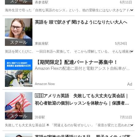
スクール
表参道駅
6月11日
海外生活で培った「自然な英語のセンス」という、他の受験生にはない大きなアドバンテ
東京
港区
表参道駅
英検
1級
英語を 頭で訳さず 聞けるようになりたい大人へ
スクール
東銀座駅
5月24日
英語を聞くたびに、 一回日本語へ変換して、 そこから理解している。 そんな感覚がある
東京
中央区
東銀座駅
発音
大人
【期間限定】配達パートナー募集中！
Amazon Flexの配達に原付と電動アシスト自転車が登
場！
Amazon Now
Ad
🇺🇸アメリカ英語 失敗しても大丈夫な英会話｜
初心者歓迎の個別レッスンを体験から｜保護者相
談可
スクール
渋谷駅
7月11日
失敗しても大丈夫な英会話 🌟 「間違えるのが恥ずかしい」「発音が変だと思われたらど
東京
渋谷区
渋谷駅
英会話
レッスン