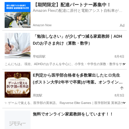
東京
品川区
大崎駅
家庭教師
論文
【期間限定】配達パートナー募集中！
Amazon Flexの配達に原付と電動アシスト自転車が登
場！
Amazon Now
Ad
「勉強しなさい」が少しずつ減る家庭教師｜ADH
Dのお子さま向け（算数・数学）
早稲田駅
8月4日
こんにちは。 現在、ADHDのお子さんを中心に、小学生・中学生の算数・数学をサポー
東京
新宿区
早稲田駅
家庭教師
ADHD
E判定から医学部合格者を多数輩出したヒロ先生
(ボストン大学2年半で卒業)が考案。オンライン自
習室。
用賀駅
8月3日
✨ ゲームで覚える、医学部の英単語。 Rayverse Elite Games｜医学部対策 英単語
東京
世田谷区
用賀駅
塾
オンライン
無料でオンライン家庭教師をしています！！