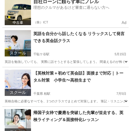
東京
中央区
日本橋駅
ビジネス英語
社会人
自社ローンに頼らず車にノレル
理想のクルマがあるけど審査に通らない方へ
（株）ICT
Ad
英語を自分から話したくなる リラックスして発言
できる英会話クラス
スクール
千駄ケ谷駅
5月15日
英語を勉強していても、 実際に話そうとすると緊張してしまう。 間違えるのが怖くて黙
東京
新宿区
千駄ケ谷駅
塾
クラス
【英検対策＋初めて英会話】面接まで対応｜トー
タル対策 小学生〜高校生まで
スクール
千葉県 柏駅
7月5日
英検合格に必要なすべてを、1つのクラスでまとめて対策します。 筆記・リスニングだ
千葉
柏市
柏駅
英会話
1級
帰国子女枠で慶應を突破した先輩が並走する、英
検ライティング＆面接特化レッスン