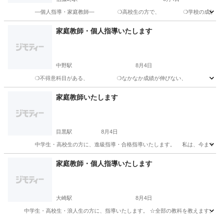
―個人指導・家庭教師― ❍高校生の方で、 ❍学校の成績が普
東京
新宿区
信濃町駅
家庭教師
論文
家庭教師・個人指導いたします
中野駅
8月4日
❍不得意科目がある、 ❍なかなか成績が伸びない、 そんな中学生・高校
東京
中野区
中野駅
家庭教師
数学
家庭教師いたします
目黒駅
8月4日
中学生・高校生の方に、進級指導・合格指導いたします。 私は、今まで、いろいろ
東京
目黒区
目黒駅
家庭教師
論文
家庭教師・個人指導いたします
大崎駅
8月4日
中学生・高校生・浪人生の方に、指導いたします。 ☆全部の教科を教えます。 