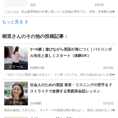
北区
8月3日
こんにちは。私は教育関係の仕事に就いている35歳の男性です。 将来、学習塾の設立を
東京
北区
家庭教師
数学
もっと見る
樹里
さんのその他の投稿記事：
3〜9歳｜遊びながら英語が身につく｜バイリンガ
ル先生と楽しくスタート（体験OK）
スクール
武蔵野台駅
6月14日
「小さいうちに英語に触れさせたい」 そう思っていても、何から始めればいいか迷いますよ
東京
港区
武蔵野台駅
英語/基礎英語
バイリンガル
社会人のための英語 発音・リスニングの苦手をド
ストライクで改善する実践英会話レッスン
スクール
日本橋駅
5月12日
英語を勉強してきたのに、 ネイティブの英語が聞き取れない。 発音に自信がなくて話せ