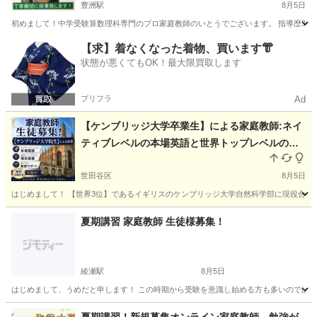
豊洲駅
8月5日
初めまして！中学受験算数理科専門のプロ家庭教師のいとうでございます。 指導歴30年7
東京
江東区
豊洲駅
家庭教師
算数
【求】着なくなった着物、買います👘
状態が悪くてもOK！最大限買取します
プリフラ
Ad
【ケンブリッジ大学卒業生】による家庭教師:ネイ
ティブレベルの本場英語と世界トップレベルの理
系授業を受けてみませんか？
世田谷区
8月5日
はじめまして！ 【世界3位】であるイギリスのケンブリッジ大学自然科学部に現役合格し、
東京
世田谷区
家庭教師
オンライン
夏期講習 家庭教師 生徒様募集！
綾瀬駅
8月5日
はじめまして、うめだと申します！ この時期から受験を意識し始める方も多いのではな
東京
足立区
綾瀬駅
家庭教師
偏差値