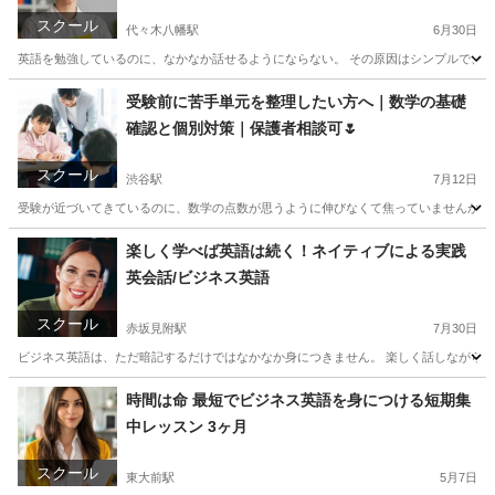
スクール
代々木八幡駅
6月30日
英語を勉強しているのに、なかなか話せるようにならない。 その原因はシンプルで、「
東京
港区
代々木八幡駅
英検
ネイティブ
受験前に苦手単元を整理したい方へ｜数学の基礎
確認と個別対策｜保護者相談可🌷
スクール
渋谷駅
7月12日
受験が近づいてきているのに、数学の点数が思うように伸びなくて焦っていませんか。 
東京
渋谷区
渋谷駅
家庭教師
数学
楽しく学べば英語は続く！ネイティブによる実践
英会話/ビジネス英語
スクール
赤坂見附駅
7月30日
ビジネス英語は、ただ暗記するだけではなかなか身につきません。 楽しく話しながら続
東京
千代田区
赤坂見附駅
ビジネス英語
ネイティブ
時間は命 最短でビジネス英語を身につける短期集
中レッスン 3ヶ月
スクール
東大前駅
5月7日