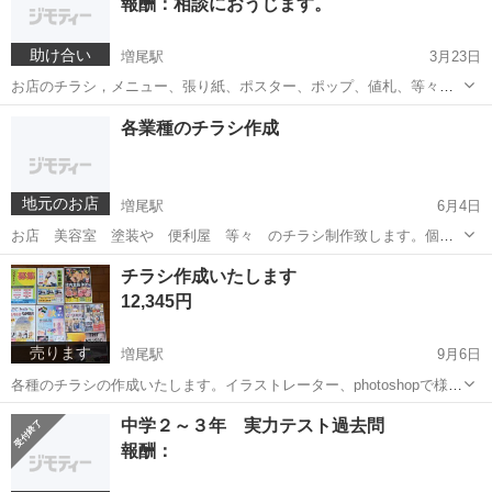
報酬：相談におうじます。
い。
助け合い
増尾駅
3月23日
お店のチラシ，メニュー、張り紙、ポスター、ポップ、値札、等々印
刷関係はほとんど対応します、 個人でやってますので他より安く出
千葉
柏市
増尾駅
その他
ポスター
各業種のチラシ作成
来ます。宜しくお願いいたします。
地元のお店
増尾駅
6月4日
お店 美容室 塗装や 便利屋 等々 のチラシ制作致します。個人
でやっておりますので安く丁寧に作成出来ます。よろしくお願いいた
千葉
柏市
増尾駅
その他
チラシ
チラシ作成いたします
します。
12,345円
売ります
増尾駅
9月6日
各種のチラシの作成いたします。イラストレーター、photoshopで様々
な印刷物を作ります。現在実績が欲しいのでとても安い価額でご提供
千葉
柏市
増尾駅
その他
チラシ
中学２～３年 実力テスト過去問
できます。お店の簡単な張り紙～メニュー～等々 気楽に問い合わせ
報酬：
ください 印刷会社指定、デー...