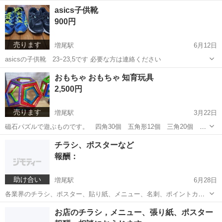
方よろしくお願いします
千葉
柏市
増尾駅
その他
よろしくお願いします
asics子供靴
900円
売ります
増尾駅
6月12日
asicsの子供靴 23ｰ23,5です 必要な方は連絡ください
千葉
柏市
増尾駅
靴
asics
おもちゃ おもちゃ 知育玩具
2,500円
売ります
増尾駅
3月22日
磁石パズルで遊ぶものです。 四角30個 五角形12個 三角20個 お
まけの棒磁石10個 中古ですので新品をお探しの方はご遠慮くださ
千葉
柏市
増尾駅
おもちゃ
磁石
チラシ、ポスターなど
い。 簡単に拭き掃除はしておきます。
報酬：
助け合い
増尾駅
6月28日
各業界のチラシ、ポスター、貼り紙、メニュー、名刺、ポイントカー
ド、等々印刷関係のものを作成いたします～～ データ納品 印刷物
千葉
柏市
増尾駅
その他
ポスター
お店のチラシ，メニュー、張り紙、ポスター
納品 対応しています。 全国対応ですので気軽に声かけてくださ