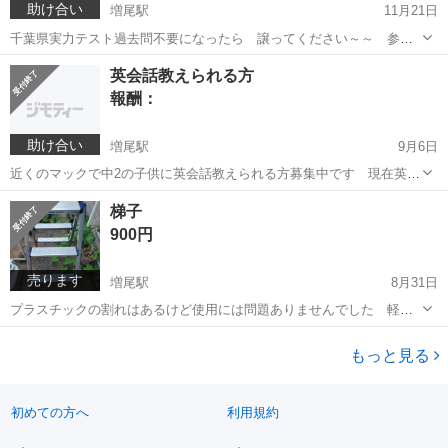
助け合い
増尾駅
11月21日
千葉県実力テスト過去問不要になったら 譲ってください～～ 参考
にしたいです。よろしくお願いします。少しは謝礼します。
千葉
柏市
増尾駅
買いたい/ください
過去問
英会話教えられる方
報酬：
助け合い
増尾駅
9月6日
近くのマックで中2の子供に英会話教えられる方募集中です 現在英検
準2勉強中で英検2級までとる予定です 週１～2回 １時間 2500
千葉
柏市
増尾駅
教えて
梯子
円 外国の方もしくはそれに等しい英語レベルの方連絡ください
900円
～～
売ります
増尾駅
8月31日
プラスチックの割れはあるけど使用には問題ありませんでした 軽く
て丈夫な梯子です 軽くて掃除済みです。
千葉
柏市
増尾駅
家庭用品
梯子
もっと見る
初めての方へ
利用規約