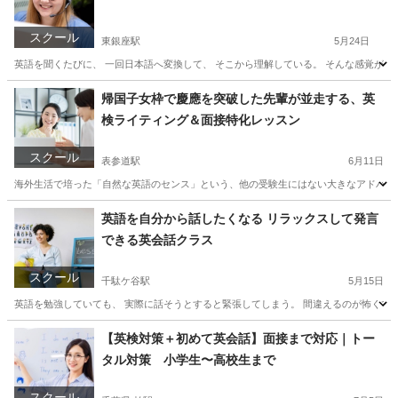
スクール
東銀座駅
5月24日
英語を聞くたびに、 一回日本語へ変換して、 そこから理解している。 そんな感覚がある
東京
中央区
東銀座駅
発音
大人
帰国子女枠で慶應を突破した先輩が並走する、英
検ライティング＆面接特化レッスン
スクール
表参道駅
6月11日
海外生活で培った「自然な英語のセンス」という、他の受験生にはない大きなアドバンテ
東京
港区
表参道駅
英検
1級
英語を自分から話したくなる リラックスして発言
できる英会話クラス
スクール
千駄ケ谷駅
5月15日
英語を勉強していても、 実際に話そうとすると緊張してしまう。 間違えるのが怖くて黙
東京
新宿区
千駄ケ谷駅
塾
クラス
【英検対策＋初めて英会話】面接まで対応｜トー
タル対策 小学生〜高校生まで
スクール