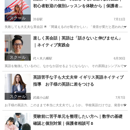
初心者歓迎の個別レッスンを体験から｜保護者相
談可
スクール
渋谷駅
7月11日
失敗しても大丈夫な英会話 🌟 「間違えるのが恥ずかしい」「発音が変だと思われたらど
東京
渋谷区
渋谷駅
英会話
レッスン
楽しく英会話｜英語は「話さないと伸びません」
｜ネイティブ実践会
スクール
代々木八幡駅
6月30日
英語を勉強しているのに、なかなか話せるようにならない。 その原因はシンプルで、「
東京
港区
代々木八幡駅
英検
ネイティブ
英語苦手な子も大丈夫🌸 イギリス英語ネイティブ
指導 お子様の英語に差をつける
スクール
武蔵小山駅
7月7日
お子様の英語力、このままで本当に大丈夫でしょうか。 学校英語だけでは、発音や実際
東京
目黒区
武蔵小山駅
英会話
イギリス英語
受験前に苦手単元を整理したい方へ｜数学の基礎
確認と個別対策｜保護者相談可🌷