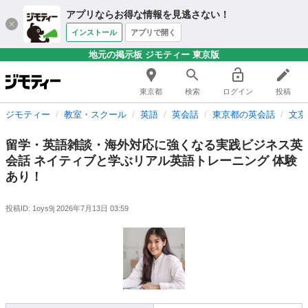
アプリならお得な情報を見逃さない！
インストール
アプリで開く
地元の掲示板 ジモティー 東京版
東京都
検索
ログイン
投稿
ジモティー
教室・スクール
英語
英会話
東京都の英会話
文京
留学・英語雑談・海外対応に強くなる実践ビジネス英
会話 ネイティブと学ぶリアル英語トレーニング 体験
あり！
投稿ID: 1oys9j
2026年7月13日 03:59