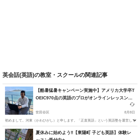
英会話(英語)の教室・スクールの関連記事
【酷暑猛暑キャンペーン実施中】アメリカ大学卒T
OEIC970点の英語のプロがオンラインレッスンで
あなたの英語力を効率的に上げるお手伝いをしま
す！【残り1枠】
世田谷区
8月8日
初めまして。河東（かわひがし）と申します。「正直英語」という英語塾を運営しています。
東京
世田谷区
英語
TOEIC
夏休みに始めよう‼️【東陽町 子ども英語】体験レ