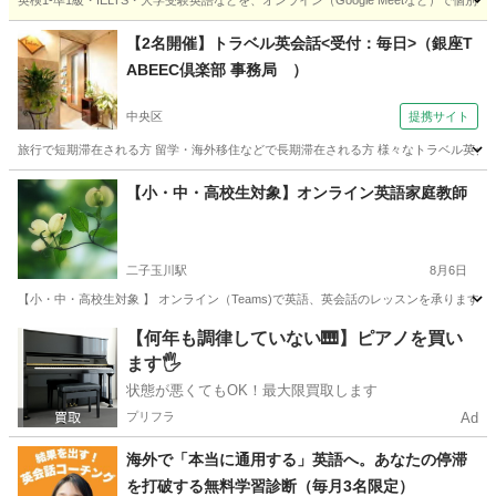
英検1-準1級・IELTS・大学受験英語などを、オンライン（Google Meetなど）で個別
東京
品川区
英検
【2名開催】トラベル英会話<受付：毎日>（銀座T
ABEEC倶楽部 事務局 ）
中央区
提携サイト
旅行で短期滞在される方 留学・海外移住などで長期滞在される方 様々なトラベル英会話
東京
中央区
TOEIC(R)テスト
【小・中・高校生対象】オンライン英語家庭教師
二子玉川駅
8月6日
【小・中・高校生対象 】 オンライン（Teams)で英語、英会話のレッスンを承ります
東京
世田谷区
二子玉川駅
英語/基礎英語
オンライン
【何年も調律していない🎹】ピアノを買い
ます🖐️
状態が悪くてもOK！最大限買取します
プリフラ
Ad
海外で「本当に通用する」英語へ。あなたの停滞
を打破する無料学習診断（毎月3名限定）