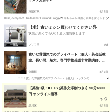
ッスン受付中⭐️
東陽町駅
8月7日
Hello, everyone‼️ I'm teacher Fuki and Froggy🐸 赤ちゃんが自
東京
江東区
東陽町駅
英会話
夏休み
【求】古いミシン買わせてください🖐️
状態が悪くてもOK！最大限買取します
プリフラ
Ad
寛いだ雰囲気でのプライベート（個人）英会話教
室。長い間、短大、専門学校英語非常勤講師、企
業の語学研修もやっています。一時間２５００
円。入会金、テキスト代他すべて無料。無料トラ
蒲田駅
8月7日
イアルレッスン出来ます。祝祭日を含んで一年中
＊＊＊寛いだ雰囲気でのプライベート（個人）レッスンの ご案内です＊＊
朝９：００から夜９：００（終了）までやってい
東京
大田区
蒲田駅
英会話
【英検1級・IELTS (英作文添削つき)】90分4800
ます。
円 オンライン指導
品川区
8月7日