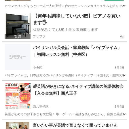
カウンセリングをもとに一人一人の実情に合わせたレッスンカリキュラムを組んでいます
東京
豊島区
発音
【何年も調律していない🎹】ピアノを買い
ます🖐️
状態が悪くてもOK！最大限買取します
プリフラ
Ad
バイリンガル英会話・家庭教師「バイプライム」
｜初回レッスン無料（中央区）
中央区
8月4日
バイプライムは、日本語対応のバイリンガル講師（ネイティブ・帰国子女・難関大学出身
東京
中央区
英会話
バイリンガル
🌈英語が好きになる♪ネイティブ講師の英語体験会
【入会金無料】西八王子
西八王子駅
8月4日
英語が初めてのお子さまも大歓迎！ 歌・ゲーム・会話を楽しみながら、自然と英語が身につく
東京
八王子市
西八王子駅
英語
ネイティブ
言いたい事が英語で言えなくて困っていません