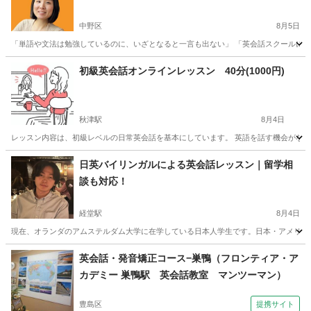
中野区
8月5日
「単語や文法は勉強しているのに、いざとなると一言も出ない」 「英会話スクールに通っ
東京
中野区
英語
無料
初級英会話オンラインレッスン 40分(1000円)
秋津駅
8月4日
レッスン内容は、初級レベルの日常英会話を基本にしています。 英語を話す機会がなく
東京
東村山市
秋津駅
英会話
オンライン
日英バイリンガルによる英会話レッスン｜留学相
談も対応！
経堂駅
8月4日
現在、オランダのアムステルダム大学に在学している日本人学生です。日本・アメリカ・
東京
世田谷区
経堂駅
英会話
バイリンガル
英会話・発音矯正コース−巣鴨（フロンティア・ア
カデミー 巣鴨駅 英会話教室 マンツーマン）
豊島区
提携サイト