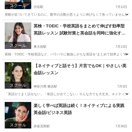
スクール
渋谷駅
7月12日
受験が近づいてきているのに、数学の点数が思うように伸びなくて焦っていませんか。 
東京
渋谷区
渋谷駅
家庭教師
数学
英検・TOEIC・学校英語をまとめて伸ばす効率型
英語レッスン 試験対策と英会話を同時に強化する
個別指導 体験あり！
スクール
東大前駅
7月13日
英検・TOEIC・学校英語など、バラバラに勉強しがちな英語を“まとめて効率よく”伸
東京
文京区
東大前駅
予備校
TOEIC
【ネイティブと話そう】片言でもOK｜やさしい英
会話レッスン
スクール
神奈川県 横浜駅
7月3日
「英語がうまく話せない」「単語しか出てこない」そんな方でも大丈夫。ネイティブ講師
神奈川
横浜市
横浜駅
英会話
ネイティブ
楽しく学べば英語は続く！ネイティブによる実践
英会話/ビジネス英語
スクール
赤坂見附駅
7月30日