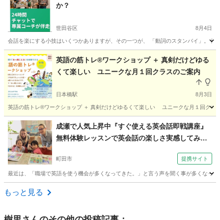
か？
世田谷区
8月4日
会話を楽にする小技はいくつかありますが、その一つが、 「動詞のスタンバイ」。 例えば、「まだ今朝の水があります
東京
世田谷区
英会話
コーチング
英語の筋トレ®️ワークショップ ＋ 真剣だけどゆる
くて楽しい ユニークな月１回クラスのご案内
日本橋駅
8月3日
英語の筋トレ®️ワークショップ ＋ 真剣だけどゆるくて楽しい ユニークな月１回クラス
東京
中央区
日本橋駅
英会話
筋トレ
成瀬で人気上昇中『すぐ使える英会話即戦講座』
無料体験レッスンで英会話の楽しさ実感してみて
下さい！（外語学院 インターエド 成瀬校）
町田市
提携サイト
最近は、「職場で英語を使う機会が多くなってきた。」と言う声を聞く事が多くなって来
東京
町田市
英会話
もっと見る
樹里
さんのその他の投稿記事：