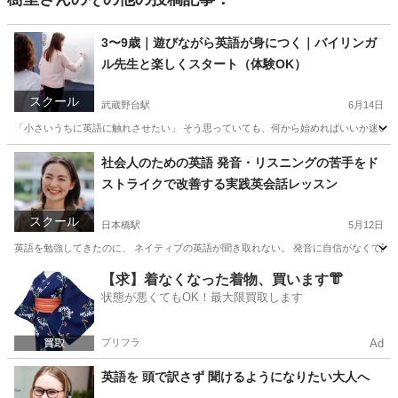
3〜9歳｜遊びながら英語が身につく｜バイリンガ
ル先生と楽しくスタート（体験OK）
スクール
武蔵野台駅
6月14日
「小さいうちに英語に触れさせたい」 そう思っていても、何から始めればいいか迷いますよ
東京
港区
武蔵野台駅
英語/基礎英語
バイリンガル
社会人のための英語 発音・リスニングの苦手をド
ストライクで改善する実践英会話レッスン
スクール
日本橋駅
5月12日
英語を勉強してきたのに、 ネイティブの英語が聞き取れない。 発音に自信がなくて話せ
東京
中央区
日本橋駅
ビジネス英語
社会人
【求】着なくなった着物、買います👘
状態が悪くてもOK！最大限買取します
プリフラ
Ad
英語を 頭で訳さず 聞けるようになりたい大人へ