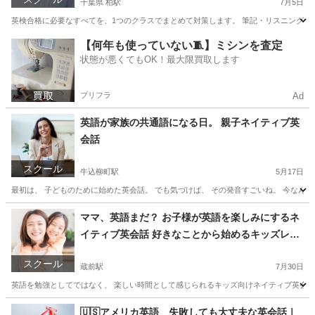
千葉県 柏駅
7月5日
英検合格に必要なすべてを、1つのクラスでまとめて対策します。 筆記・リスニングだ
千葉
柏市
柏駅
英会話
1級
【何年も使っていない🧵】ミシンを査定
状態が悪くてもOK！最大限買取します
プリフラ
Ad
英語が家族の共通語になる日。 親子ネイティブ英
会話
スクール
牛込柳町駅
5月17日
最初は、 子どものために始めた英会話。 でも気づけば、 その発音すごいね。 今なんて
東京
新宿区
牛込柳町駅
英会話
親子
ママ、英語まだ？ お子様が英語を楽しみにするネ
イティブ英会話 好きなことから始めるキッズレッ
スン
スクール
蔵前駅
7月30日
英語を勉強としてではなく、 楽しい時間として感じられるキッズ向けネイティブ英会話レ
東京
墨田区
蔵前駅
英会話
ネイティブ
🇺🇸アメリカ英語 失敗しても大丈夫な英会話｜