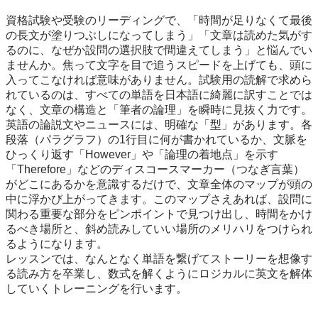
資格試験や受験のリーディングで、「時間が足りなくて最後
の長文が塗りつぶしになってしまう」「文章は読めた気がす
るのに、なぜか設問の選択肢で間違えてしまう」と悩んでい
ませんか。焦って文字を目で追うスピードを上げても、頭に
入ってこなければ意味がありません。試験用の読解で求めら
れているのは、すべての単語を日本語に綺麗に訳すことでは
なく、文章の構造と「筆者の論理」を瞬時に見抜く力です。

英語の論説文やニュースには、明確な「型」があります。各
段落（パラグラフ）の1行目に何が書かれているか、文脈を
ひっくり返す「However」や「論理の着地点」を示す
「Therefore」などのディスコースマーカー（つなぎ言葉）
がどこにあるかを意識するだけで、文章全体のマップが頭の
中に浮かび上がってきます。このマップさえあれば、設問に
関わる重要な部分をピンポイントで見つけ出し、時間をかけ
るべき場所と、斜め読みしていい場所のメリハリをつけられ
るようになります。

レッスンでは、なんとなく単語を繋げてストーリーを想像す
る読み方を卒業し、数式を解くようにロジカルに英文を解体
していくトレーニングを行います。