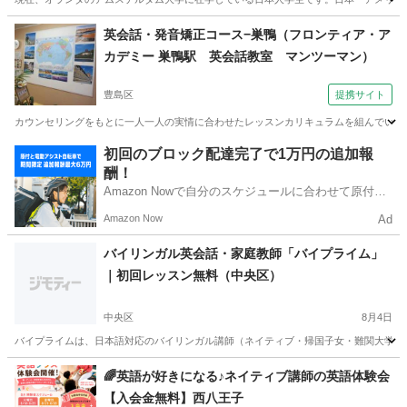
東京
世田谷区
経堂駅
英会話
バイリンガル
英会話・発音矯正コース−巣鴨（フロンティア・ア
カデミー 巣鴨駅 英会話教室 マンツーマン）
豊島区
提携サイト
カウンセリングをもとに一人一人の実情に合わせたレッスンカリキュラムを組んでいます
東京
豊島区
発音
初回のブロック配達完了で1万円の追加報
酬！
Amazon Nowで自分のスケジュールに合わせて原付や
電動アシスト自転車で配達し、報酬を獲得しましょ
Amazon Now
Ad
う！
バイリンガル英会話・家庭教師「バイプライム」
｜初回レッスン無料（中央区）
中央区
8月4日
バイプライムは、日本語対応のバイリンガル講師（ネイティブ・帰国子女・難関大学出身
東京
中央区
英会話
バイリンガル
🌈英語が好きになる♪ネイティブ講師の英語体験会
【入会金無料】西八王子