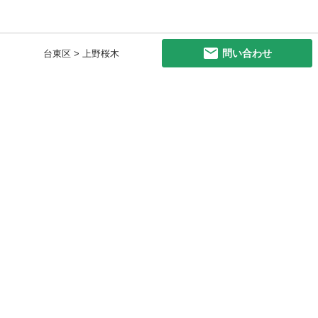
問い合わせ
台東区 > 上野桜木
初めての方へ
利用規約
プライバシーポリシー
プライバシー・ステートメント
健全化に資する運用方針
お問い合わせ
運営会社
サイトマップ
ご利用ガイド
フリーワードで探す
PC版で表示
都道府県選択
特定商取引法の表示
利用者情報の外部送信について
© 2011-
2026
Jmty, Inc.