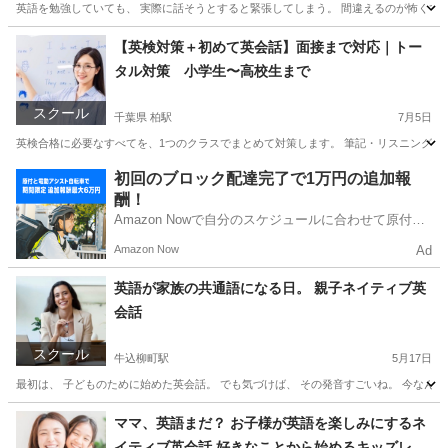
英語を勉強していても、 実際に話そうとすると緊張してしまう。 間違えるのが怖くて黙
東京
新宿区
千駄ケ谷駅
塾
クラス
【英検対策＋初めて英会話】面接まで対応｜トー
タル対策 小学生〜高校生まで
スクール
千葉県 柏駅
7月5日
英検合格に必要なすべてを、1つのクラスでまとめて対策します。 筆記・リスニングだ
千葉
柏市
柏駅
英会話
1級
初回のブロック配達完了で1万円の追加報
酬！
Amazon Nowで自分のスケジュールに合わせて原付や
電動アシスト自転車で配達し、報酬を獲得しましょ
Amazon Now
Ad
う！
英語が家族の共通語になる日。 親子ネイティブ英
会話
スクール
牛込柳町駅
5月17日
最初は、 子どものために始めた英会話。 でも気づけば、 その発音すごいね。 今なんて
東京
新宿区
牛込柳町駅
英会話
親子
ママ、英語まだ？ お子様が英語を楽しみにするネ
イティブ英会話 好きなことから始めるキッズレッ