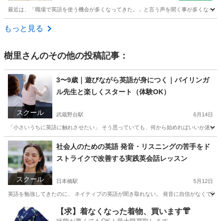
最近は、「職場で英語を使う機会が多くなってきた。」と言う声を聞く事が多くなって来
東京
町田市
英会話
もっと見る
樹里
さんのその他の投稿記事：
3〜9歳｜遊びながら英語が身につく｜バイリンガ
ル先生と楽しくスタート（体験OK）
スクール
武蔵野台駅
6月14日
「小さいうちに英語に触れさせたい」 そう思っていても、何から始めればいいか迷いますよ
東京
港区
武蔵野台駅
英語/基礎英語
バイリンガル
社会人のための英語 発音・リスニングの苦手をド
ストライクで改善する実践英会話レッスン
スクール
日本橋駅
5月12日
英語を勉強してきたのに、 ネイティブの英語が聞き取れない。 発音に自信がなくて話せ
東京
中央区
日本橋駅
ビジネス英語
社会人
【求】着なくなった着物、買います👘