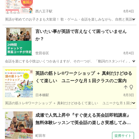
西八王子駅
8月4日
英語が初めてのお子さまも大歓迎！ 歌・ゲーム・会話を楽しみながら、自然と英語が身につく
東京
八王子市
西八王子駅
英語
ネイティブ
言いたい事が英語で言えなくて困っていません
か？
世田谷区
8月4日
会話を楽にする小技はいくつかありますが、その一つが、 「動詞のスタンバイ」。 例えば、「まだ今朝の水があります
東京
世田谷区
英会話
コーチング
英語の筋トレ®️ワークショップ ＋ 真剣だけどゆる
くて楽しい ユニークな月１回クラスのご案内
日本橋駅
8月3日
英語の筋トレ®️ワークショップ ＋ 真剣だけどゆるくて楽しい ユニークな月１回クラス
東京
中央区
日本橋駅
英会話
筋トレ
成瀬で人気上昇中『すぐ使える英会話即戦講座』
無料体験レッスンで英会話の楽しさ実感してみて
下さい！（外語学院 インターエド 成瀬校）
町田市
提携サイト