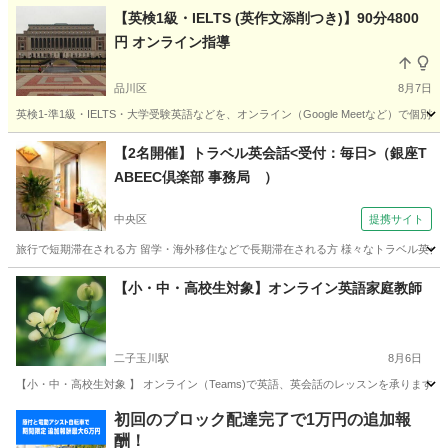
朝９：００から夜９：００（終了）までやってい
東京
大田区
蒲田駅
英会話
【英検1級・IELTS (英作文添削つき)】90分4800
ます。
円 オンライン指導
品川区
8月7日
英検1-準1級・IELTS・大学受験英語などを、オンライン（Google Meetなど）で個別
東京
品川区
英検
【2名開催】トラベル英会話<受付：毎日>（銀座T
ABEEC倶楽部 事務局 ）
中央区
提携サイト
旅行で短期滞在される方 留学・海外移住などで長期滞在される方 様々なトラベル英会話
東京
中央区
TOEIC(R)テスト
【小・中・高校生対象】オンライン英語家庭教師
二子玉川駅
8月6日
【小・中・高校生対象 】 オンライン（Teams)で英語、英会話のレッスンを承ります
東京
世田谷区
二子玉川駅
英語/基礎英語
オンライン
初回のブロック配達完了で1万円の追加報
酬！