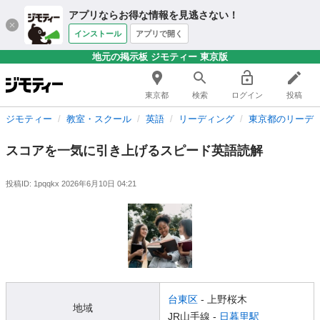
アプリならお得な情報を見逃さない！
インストール
アプリで開く
地元の掲示板 ジモティー 東京版
東京都
検索
ログイン
投稿
ジモティー
教室・スクール
英語
リーディング
東京都のリーデ
スコアを一気に引き上げるスピード英語読解
投稿ID: 1pqqkx
2026年6月10日 04:21
台東区
- 上野桜木
地域
JR山手線 -
日暮里駅