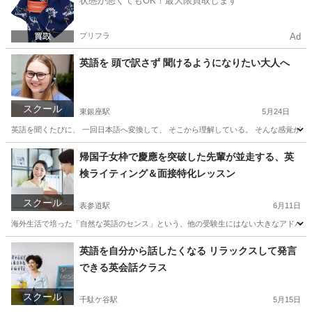
状態が悪くてもOK！最大限買取します
プリフラ
Ad
英語を 頭で訳さず 聞けるようになりたい大人へ
スクール
東銀座駅
5月24日
英語を聞くたびに、 一回日本語へ変換して、 そこから理解している。 そんな感覚がある
東京
中央区
東銀座駅
発音
大人
帰国子女枠で慶應を突破した先輩が並走する、英
検ライティング＆面接特化レッスン
スクール
表参道駅
6月11日
海外生活で培った「自然な英語のセンス」という、他の受験生にはない大きなアドバンテ
東京
港区
表参道駅
英検
1級
英語を自分から話したくなる リラックスして発言
できる英会話クラス
スクール
千駄ケ谷駅
5月15日