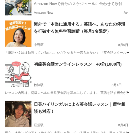
Amazon Nowで自分のスケジュールに合わせて原付や
電動アシスト自転車で配達し、報酬を獲得しましょ
Amazon Now
Ad
う！
海外で「本当に通用する」英語へ。あなたの停滞
を打破する無料学習診断（毎月3名限定）
中野区
8月5日
「単語や文法は勉強しているのに、いざとなると一言も出ない」 「英会話スクールに通っ
東京
中野区
英語
無料
初級英会話オンラインレッスン 40分(1000円)
秋津駅
8月4日
レッスン内容は、初級レベルの日常英会話を基本にしています。 英語を話す機会がなく
東京
東村山市
秋津駅
英会話
オンライン
日英バイリンガルによる英会話レッスン｜留学相
談も対応！
経堂駅
8月4日
現在、オランダのアムステルダム大学に在学している日本人学生です。日本・アメリカ・