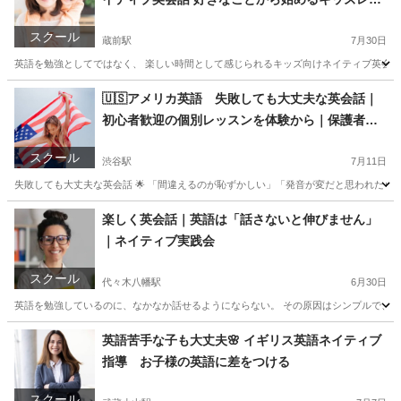
スン
スクール
蔵前駅
7月30日
英語を勉強としてではなく、 楽しい時間として感じられるキッズ向けネイティブ英会話レ
東京
墨田区
蔵前駅
英会話
ネイティブ
🇺🇸アメリカ英語 失敗しても大丈夫な英会話｜
初心者歓迎の個別レッスンを体験から｜保護者相
談可
スクール
渋谷駅
7月11日
失敗しても大丈夫な英会話 🌟 「間違えるのが恥ずかしい」「発音が変だと思われたらど
東京
渋谷区
渋谷駅
英会話
レッスン
楽しく英会話｜英語は「話さないと伸びません」
｜ネイティブ実践会
スクール
代々木八幡駅
6月30日
英語を勉強しているのに、なかなか話せるようにならない。 その原因はシンプルで、「
東京
港区
代々木八幡駅
英検
ネイティブ
英語苦手な子も大丈夫🌸 イギリス英語ネイティブ
指導 お子様の英語に差をつける
スクール