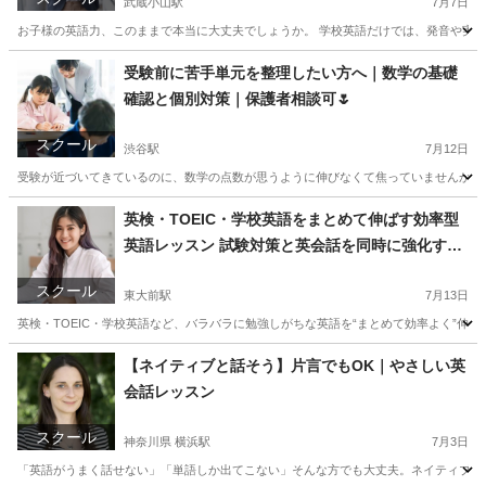
武蔵小山駅
7月7日
お子様の英語力、このままで本当に大丈夫でしょうか。 学校英語だけでは、発音や実際
東京
目黒区
武蔵小山駅
英会話
イギリス英語
受験前に苦手単元を整理したい方へ｜数学の基礎
確認と個別対策｜保護者相談可🌷
スクール
渋谷駅
7月12日
受験が近づいてきているのに、数学の点数が思うように伸びなくて焦っていませんか。 
東京
渋谷区
渋谷駅
家庭教師
数学
英検・TOEIC・学校英語をまとめて伸ばす効率型
英語レッスン 試験対策と英会話を同時に強化する
個別指導 体験あり！
スクール
東大前駅
7月13日
英検・TOEIC・学校英語など、バラバラに勉強しがちな英語を“まとめて効率よく”伸
東京
文京区
東大前駅
予備校
TOEIC
【ネイティブと話そう】片言でもOK｜やさしい英
会話レッスン
スクール
神奈川県 横浜駅
7月3日
「英語がうまく話せない」「単語しか出てこない」そんな方でも大丈夫。ネイティブ講師