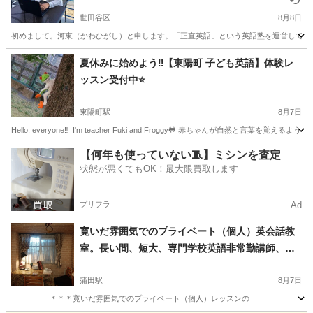
あなたの英語力を効率的に上げるお手伝いをしま
す！【残り1枠】
世田谷区
8月8日
初めまして。河東（かわひがし）と申します。「正直英語」という英語塾を運営しています。
東京
世田谷区
英語
TOEIC
夏休みに始めよう‼️【東陽町 子ども英語】体験レ
ッスン受付中⭐️
東陽町駅
8月7日
Hello, everyone‼️ I'm teacher Fuki and Froggy🐸 赤ちゃんが自
東京
江東区
東陽町駅
英会話
夏休み
【何年も使っていない🧵】ミシンを査定
状態が悪くてもOK！最大限買取します
プリフラ
Ad
寛いだ雰囲気でのプライベート（個人）英会話教
室。長い間、短大、専門学校英語非常勤講師、企
業の語学研修もやっています。一時間２５００
円。入会金、テキスト代他すべて無料。無料トラ
蒲田駅
8月7日
イアルレッスン出来ます。祝祭日を含んで一年中
＊＊＊寛いだ雰囲気でのプライベート（個人）レッスンの ご案内です＊＊