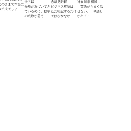
渋谷駅
赤坂見附駅
神奈川県 横浜...
このままで本当に
受験が近づいてき
ビジネス英語は、
「英語がうまく話
大丈夫でしょ...
ているのに、数学
ただ暗記するだけ
せない」「単語し
の点数が思う...
ではなかなか...
か出てこ...