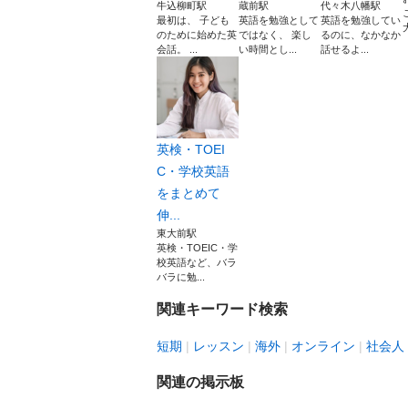
牛込柳町駅
蔵前駅
代々木八幡駅
最初は、 子ども
英語を勉強として
英語を勉強してい
のために始めた英
ではなく、 楽し
るのに、なかなか
会話。 ...
い時間とし...
話せるよ...
英検・TOEI
C・学校英語
をまとめて
伸...
東大前駅
英検・TOEIC・学
校英語など、バラ
バラに勉...
関連キーワード検索
短期
レッスン
海外
オンライン
社会人
関連の掲示板