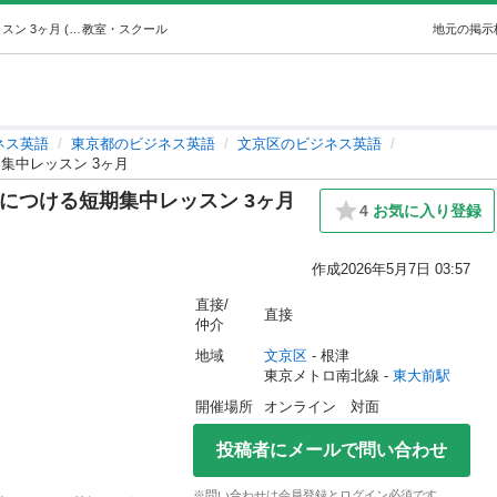
時間は命 最短でビジネス英語を身につける短期集中レッスン 3ヶ月 (樹里) 東大前のビジネス英語の生徒募集・教室・スクールの広告掲示板｜ジモティー
教室・スクール
地元の掲示
ネス英語
東京都のビジネス英語
文京区のビジネス英語
集中レッスン 3ヶ月
につける短期集中レッスン 3ヶ月
4
お気に入り登録
作成
2026年5月7日 03:57
直接/
直接
仲介
地域
文京区
 - 根津
東京メトロ南北線 - 
東大前駅
開催場所
オンライン　対面
投稿者にメールで問い合わせ
※問い合わせは会員登録とログイン必須です