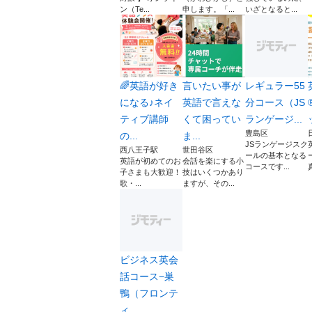
ン（Te...
申します。「...
いざとなると...
🌈英語が好き
言いたい事が
レギュラー55
になる♪ネイ
英語で言えな
分コース（JS
ティブ講師
くて困ってい
ランゲージ...
豊島区
の...
ま...
JSランゲージスク
西八王子駅
世田谷区
ールの基本となる
英語が初めてのお
会話を楽にする小
コースです...
真
子さまも大歓迎！
技はいくつかあり
歌・...
ますが、その...
ビジネス英会
話コース−巣
鴨（フロンテ
ィ...