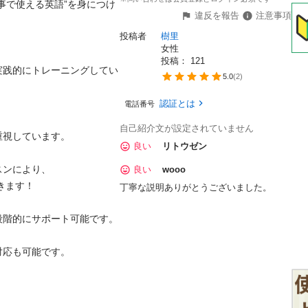
事で使える英語”を身につけ
違反を報告
注意事項
投稿者
樹里
女性
投稿： 
121
実践的にトレーニングしてい
5.0
(
2
)
認証とは
電話番号


自己紹介文が設定されていません
しています。

良い
リトウゼン
により、

良い
wooo
す！

丁寧な説明ありがとうございました。
的にサポート可能です。

も可能です。
