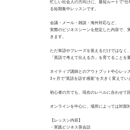
忙しい社会人の方向けに、最短ルートで“仕
る短期集中レッスンです。

会議・メール・雑談・海外対応など、

実際のビジネスシーンを想定した内容で、
きます。

ただ単語やフレーズを覚えるだけではなく、
「英語で考えて伝える力」を育てることを重視
ネイティブ講師とのアウトプット中心レッスン
3ヶ月で“英語を話す感覚”を大きく変えていきま
初心者の方でも、現在のレベルに合わせて段階
オンラインを中心に、場所によっては対面対応
【レッスン内容】

・実践ビジネス英会話
