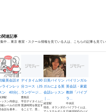
の関連記事
集中... 東京 教室・スクール情報を見ている人は、こちらの記事も見てい
初級英会話オ
デイタイム90
日英バイリン
バイリンガル
ンラインレッ
分コース（JS
ガルによる英
英会話・家庭
スン 40分(...
ランゲージ...
会話レッスン
教師「バイプ
秋津駅
豊島区
｜...
ラ...
レッスン内容は、
平日デイタイムに
経堂駅
中央区
初級レベルの日常
受講時間を限定す
現在、オランダの
バイプライムは、
英会話を基本...
ることで、受...
アムステルダム大
日本語対応のバイ