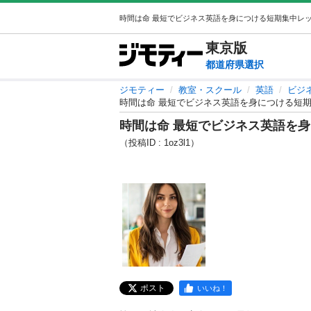
東京
版
都道府県選択
ジモティー
教室・スクール
英語
ビジ
時間は命 最短でビジネス英語を身につける短期
時間は命 最短でビジネス英語を身
（投稿ID : 1oz3l1）
ポスト
いいね！