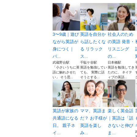
3〜9歳｜遊び
英語を自分か
社会人のため
ながら英語が
ら話したくな
の英語 発音・
身につく｜
る リラック
リスニング
バ...
ス...
の...
武蔵野台駅
千駄ケ谷駅
日本橋駅
「小さいうちに英
英語を勉強してい
英語を勉強してき
語に触れさせた
ても、 実際に話
たのに、 ネイテ
い」 そう思...
そうとする...
ィブの英語...
英語が家族の
ママ、英語ま
楽しく英会話
共通語になる
だ？ お子様が
｜英語は「話
日。 親子ネ
英語を楽し
さないと伸び
イ...
み...
ま...