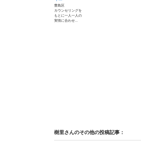
豊島区
カウンセリングを
もとに一人一人の
実情に合わせ...
樹里
さんのその他の投稿記事：