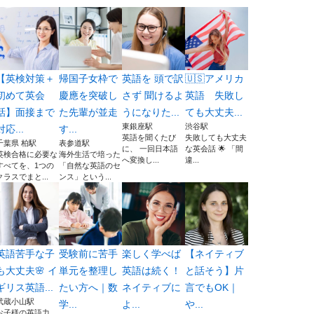
【英検対策＋
帰国子女枠で
英語を 頭で訳
🇺🇸アメリカ
初めて英会
慶應を突破し
さず 聞けるよ
英語 失敗し
話】面接まで
た先輩が並走
うになりた...
ても大丈夫...
東銀座駅
渋谷駅
対応...
す...
英語を聞くたび
失敗しても大丈夫
千葉県 柏駅
表参道駅
に、 一回日本語
な英会話 🌟 「間
英検合格に必要な
海外生活で培った
へ変換し...
違...
すべてを、1つの
「自然な英語のセ
クラスでまと...
ンス」という...
英語苦手な子
受験前に苦手
楽しく学べば
【ネイティブ
も大丈夫🌸 イ
単元を整理し
英語は続く！
と話そう】片
ギリス英語...
たい方へ｜数
ネイティブに
言でもOK｜
武蔵小山駅
学...
よ...
や...
お子様の英語力、