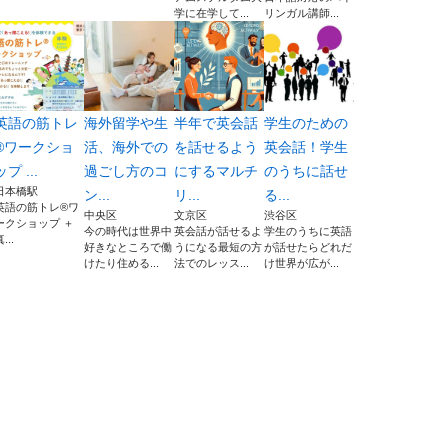
学に在学して...
リンガル講師...
英語の筋トレ
海外留学や生
半年で英会話
学生のための
®️ワークショ
活、海外での
を話せるよう
英会話！学生
ップ ...
過ごし方のコ
にするマルチ
のうちに話せ
日本橋駅
ン...
リ...
る...
英語の筋トレ®️ワ
中央区
文京区
渋谷区
ークショップ ＋
今の時代は世界中
英会話が話せるよ
学生のうちに英語
...
好きなところで働
うになる最短の方
が話せたらどれだ
けたり住める...
法でのレッス...
け世界が広が...