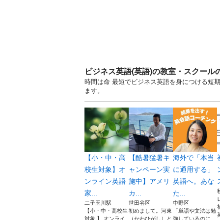
ビジネス英語(英語)の教室・スクール
時間は命 最短でビジネス英語を身につける短期
ます。
【小・中・高
【酷暑猛暑キ
海外で「本当
校生対象】オ
ャンペーン実
に通用する」
ンライン英語
施中】アメリ
英語へ。あな
家...
カ...
た...
二子玉川駅
世田谷区
中野区
【小・中・高校生
初めまして。河東
「単語や文法は勉
対象 】 オンライ
（かわひがし）と
強しているのに、