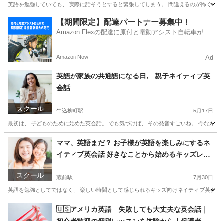
英語を勉強していても、 実際に話そうとすると緊張してしまう。 間違えるのが怖くて黙
東京
新宿区
千駄ケ谷駅
塾
クラス
【期間限定】配達パートナー募集中！
Amazon Flexの配達に原付と電動アシスト自転車が登
場！
Amazon Now
Ad
英語が家族の共通語になる日。 親子ネイティブ英
会話
スクール
牛込柳町駅
5月17日
最初は、 子どものために始めた英会話。 でも気づけば、 その発音すごいね。 今なんて
東京
新宿区
牛込柳町駅
英会話
親子
ママ、英語まだ？ お子様が英語を楽しみにするネ
イティブ英会話 好きなことから始めるキッズレッ
スン
スクール
蔵前駅
7月30日
英語を勉強としてではなく、 楽しい時間として感じられるキッズ向けネイティブ英会話レ
東京
墨田区
蔵前駅
英会話
ネイティブ
🇺🇸アメリカ英語 失敗しても大丈夫な英会話｜