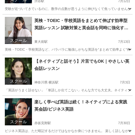
渋谷駅
7月12日
受験が近づいてきているのに、数学の点数が思うように伸びなくて焦っていませんか。 
東京
渋谷区
渋谷駅
家庭教師
数学
英検・TOEIC・学校英語をまとめて伸ばす効率型
英語レッスン 試験対策と英会話を同時に強化する
個別指導 体験あり！
スクール
東大前駅
7月13日
英検・TOEIC・学校英語など、バラバラに勉強しがちな英語を“まとめて効率よく”伸
東京
文京区
東大前駅
予備校
TOEIC
【ネイティブと話そう】片言でもOK｜やさしい英
会話レッスン
スクール
神奈川県 横浜駅
7月3日
「英語がうまく話せない」「単語しか出てこない」そんな方でも大丈夫。ネイティブ講師
神奈川
横浜市
横浜駅
英会話
ネイティブ
楽しく学べば英語は続く！ネイティブによる実践
英会話/ビジネス英語
スクール
赤坂見附駅
7月30日
ビジネス英語は、ただ暗記するだけではなかなか身につきません。 楽しく話しながら続