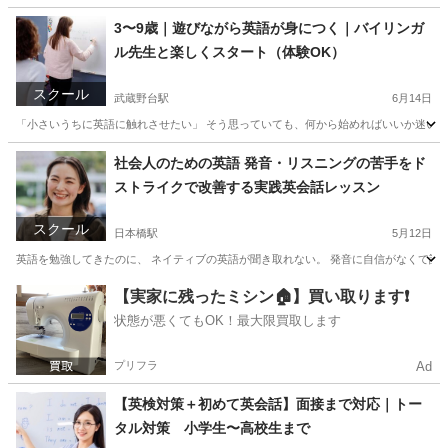
3〜9歳｜遊びながら英語が身につく｜バイリンガ
ル先生と楽しくスタート（体験OK）
スクール
武蔵野台駅
6月14日
「小さいうちに英語に触れさせたい」 そう思っていても、何から始めればいいか迷いますよ
東京
港区
武蔵野台駅
英語/基礎英語
バイリンガル
社会人のための英語 発音・リスニングの苦手をド
ストライクで改善する実践英会話レッスン
スクール
日本橋駅
5月12日
英語を勉強してきたのに、 ネイティブの英語が聞き取れない。 発音に自信がなくて話せ
東京
中央区
日本橋駅
ビジネス英語
社会人
【実家に残ったミシン🏠】買い取ります❗️
状態が悪くてもOK！最大限買取します
プリフラ
Ad
【英検対策＋初めて英会話】面接まで対応｜トー
タル対策 小学生〜高校生まで