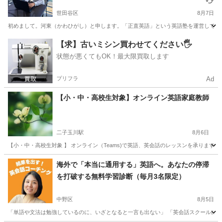
あなたの英語力を効率的に上げるお手伝いをしま
す！【残り1枠】
世田谷区
8月7日
初めまして。河東（かわひがし）と申します。「正直英語」という英語塾を運営しています。
東京
世田谷区
英語
TOEIC
【求】古いミシン買わせてください🖐️
状態が悪くてもOK！最大限買取します
プリフラ
Ad
【小・中・高校生対象】オンライン英語家庭教師
二子玉川駅
8月6日
【小・中・高校生対象 】 オンライン（Teams)で英語、英会話のレッスンを承ります
東京
世田谷区
二子玉川駅
英語/基礎英語
オンライン
海外で「本当に通用する」英語へ。あなたの停滞
を打破する無料学習診断（毎月3名限定）
中野区
8月5日
「単語や文法は勉強しているのに、いざとなると一言も出ない」 「英会話スクールに通っ