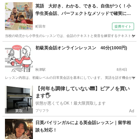
東京
中野区
英語
無料
英語 大好き、わかる、できる、自信がつく！小
学生英会話、パーフェクトなメソッドで確実に上
達！（外語学院 インターエド 成瀬校）
町田市
提携サイト
当校の幼児から小学生のレッスンでは、会話のテキストと発音を練習するテキストを併用
東京
町田市
英会話
初級英会話オンラインレッスン 40分(1000円)
秋津駅
8月4日
レッスン内容は、初級レベルの日常英会話を基本にしています。 英語を話す機会がなく
東京
東村山市
秋津駅
英会話
オンライン
【何年も調律していない🎹】ピアノを買い
ます🖐️
状態が悪くてもOK！最大限買取します
プリフラ
Ad
日英バイリンガルによる英会話レッスン｜留学相
談も対応！