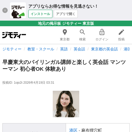
アプリならお得な情報を見逃さない！
インストール
アプリで開く
地元の掲示板 ジモティー 東京版
東京都
検索
ログイン
投稿
ジモティー
教室・スクール
英語
英会話
東京都の英会話
港区
早慶東大のバイリンガル講師と楽しく英会話 マンツ
ーマン 初心者OK 体験あり
投稿ID: 1ojo2t
2026年4月19日 03:31
港区
- 麻布狸穴町