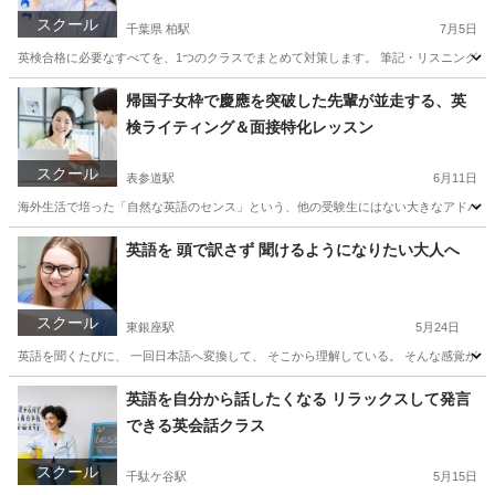
スクール
千葉県 柏駅
7月5日
英検合格に必要なすべてを、1つのクラスでまとめて対策します。 筆記・リスニングだ
千葉
柏市
柏駅
英会話
1級
帰国子女枠で慶應を突破した先輩が並走する、英
検ライティング＆面接特化レッスン
スクール
表参道駅
6月11日
海外生活で培った「自然な英語のセンス」という、他の受験生にはない大きなアドバンテ
東京
港区
表参道駅
英検
1級
英語を 頭で訳さず 聞けるようになりたい大人へ
スクール
東銀座駅
5月24日
英語を聞くたびに、 一回日本語へ変換して、 そこから理解している。 そんな感覚がある
東京
中央区
東銀座駅
発音
大人
英語を自分から話したくなる リラックスして発言
できる英会話クラス
スクール
千駄ケ谷駅
5月15日