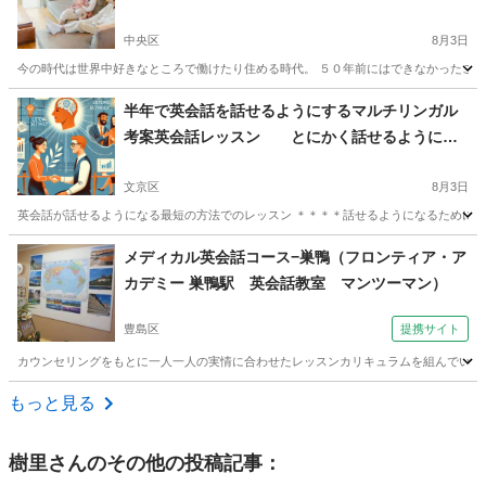
ーホリ、働きたい人（ヨーロッパ、カナダ、アメ
リカなど）
中央区
8月3日
今の時代は世界中好きなところで働けたり住める時代。 ５０年前にはできなかったこと
東京
中央区
英会話
大阪
大阪市
英会話
海外旅行
半年で英会話を話せるようにするマルチリンガル
考案英会話レッスン とにかく話せるようにな
りたい人へとにかく話せるようにする
文京区
8月3日
英会話が話せるようになる最短の方法でのレッスン ＊＊＊＊話せるようになるためにはこ
東京
文京区
英語
先生
メディカル英会話コース−巣鴨（フロンティア・ア
カデミー 巣鴨駅 英会話教室 マンツーマン）
豊島区
提携サイト
カウンセリングをもとに一人一人の実情に合わせたレッスンカリキュラムを組んでいます
東京
豊島区
英会話
もっと見る
樹里
さんのその他の投稿記事：