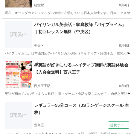
経堂駅
8月4日
現在、オランダのアムステルダム大学に在学している日本人学生です。日本・アメリカ・
東京
世田谷区
経堂駅
英会話
バイリンガル
バイリンガル英会話・家庭教師「バイプライム」
｜初回レッスン無料（中央区）
中央区
8月4日
バイプライムは、日本語対応のバイリンガル講師（ネイティブ・帰国子女・難関大学出身
東京
中央区
英会話
バイリンガル
🌈英語が好きになる♪ネイティブ講師の英語体験会
【入会金無料】西八王子
西八王子駅
8月4日
英語が初めてのお子さまも大歓迎！ 歌・ゲーム・会話を楽しみながら、自然と英語が身につく
東京
八王子市
西八王子駅
英語
ネイティブ
レギュラー55分コース（JSランゲージスクール 本
校）
豊島区
提携サイト