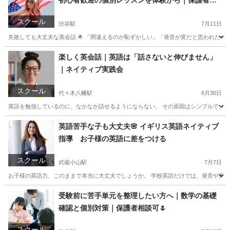
初心者歓迎の個別レッスンを体験から｜保護者相
談可
スクール
渋谷駅
7月11日
失敗しても大丈夫な英会話 🌟 「間違えるのが恥ずかしい」「発音が変だと思われたらど
東京
渋谷区
渋谷駅
英会話
レッスン
楽しく英会話｜英語は「話さないと伸びません」
｜ネイティブ実践会
スクール
代々木八幡駅
6月30日
英語を勉強しているのに、なかなか話せるようにならない。 その原因はシンプルで、「
東京
港区
代々木八幡駅
英検
ネイティブ
英語苦手な子も大丈夫🌸 イギリス英語ネイティブ
指導 お子様の英語に差をつける
スクール
武蔵小山駅
7月7日
お子様の英語力、このままで本当に大丈夫でしょうか。 学校英語だけでは、発音や実際
東京
目黒区
武蔵小山駅
英会話
イギリス英語
受験前に苦手単元を整理したい方へ｜数学の基礎
確認と個別対策｜保護者相談可🌷
スクール