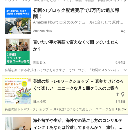
JSランゲージスクールの基本となるコースです。英語・中国語・韓国語のネイティブ先
東京
豊島区
発音
初回のブロック配達完了で1万円の追加報
酬！
Amazon Nowで自分のスケジュールに合わせて原付や
電動アシスト自転車で配達し、報酬を獲得しましょ
Amazon Now
Ad
う！
言いたい事が英語で言えなくて困っていません
か？
世田谷区
8月4日
会話を楽にする小技はいくつかありますが、その一つが、 「動詞のスタンバイ」。 例えば、「まだ今朝の水があります
東京
世田谷区
英会話
コーチング
英語の筋トレ®️ワークショップ ＋ 真剣だけどゆる
くて楽しい ユニークな月１回クラスのご案内
日本橋駅
8月3日
英語の筋トレ®️ワークショップ ＋ 真剣だけどゆるくて楽しい ユニークな月１回クラス
東京
中央区
日本橋駅
英会話
筋トレ
海外留学や生活、海外での過ごし方のコンサルテ
ィング！あなたは貯蓄してませんか？ 旅行、ワ