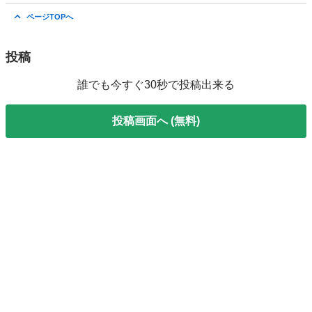
東京
千代田区
赤坂見附駅
ビジネス英語
ネイティブ
ページTOPへ
投稿
誰でも今すぐ30秒で投稿出来る
投稿画面へ (無料)