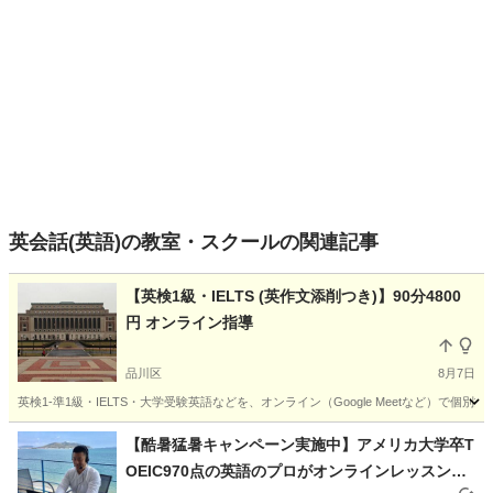
英会話(英語)の教室・スクールの関連記事
【英検1級・IELTS (英作文添削つき)】90分4800
円 オンライン指導
品川区
8月7日
英検1-準1級・IELTS・大学受験英語などを、オンライン（Google Meetなど）で個別
東京
品川区
英検
【酷暑猛暑キャンペーン実施中】アメリカ大学卒T
OEIC970点の英語のプロがオンラインレッスンで