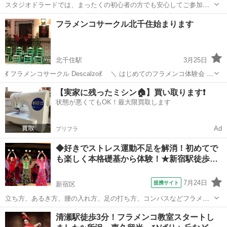
スタジオドラードでは、まったくの初心者の方でも安心してご参加い
ただける初回体験クラスを開催しています。基本の立ち方、姿勢、簡
東京
千代田区
水道橋駅
フラメンコ
クラス
フラメンコサークル北千住始まります
単なステップから丁寧にレッスンいたします。未経験の方も大歓迎！
年齢・経験は問いません。男性や、シニア...
北千住駅
3月25日
💃 フラメンコサークル Descalzo💃 ＼ はじめてのフラメンコ体験会 ／
フラメンコって難しそう… ヒールがないとできない？ 未経験だと浮い
東京
足立区
北千住駅
フラメンコ
サークル
【実家に残ったミシン🏠】買い取ります❗️
ちゃう？ 👉 Descalzo は全部ちがいます。 ✔️ 初心者さん専...
状態が悪くてもOK！最大限買取します
Ad
プリフラ
◆好きでストレス運動不足を解消！初めてで
も楽しく本格礎基から体験！★新宿駅徒歩…
7月24日
提携サイト
新宿区
立ち方、あるき方、腰の入れ方、足の打ち方、コンパスなどフラメン
コの基礎を、楽しくわかりやすく体験できます。基礎は踊るために必
東京
新宿区
フラメンコ
清瀬駅徒歩3分！フラメンコ教室スタートし
須なテクニックでやらないとうまくなりません！実際に体験してみる