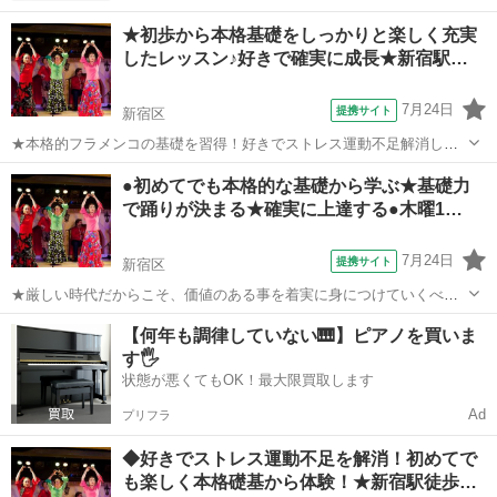
★初歩から本格基礎をしっかりと楽しく充実
したレッスン♪好きで確実に成長★新宿駅…
7月24日
提携サイト
新宿区
★本格的フラメンコの基礎を習得！好きでストレス運動不足解消し成
長 ◆超便利！新宿駅徒歩６分木曜日１９時～入門初級クラス
東京
新宿区
フラメンコ
●初めてでも本格的な基礎から学ぶ★基礎力
https://flamencokiso.wepage.com ●初めてでも初歩からわかりやすく
で踊りが決まる★確実に上達する●木曜1…
丁寧...
7月24日
提携サイト
新宿区
★厳しい時代だからこそ、価値のある事を着実に身につけていくべき
です。フラメンコ舞踊に一番大切な基礎から本格的に教えています。
東京
新宿区
フラメンコ
【何年も調律していない🎹】ピアノを買いま
正しい基礎を学んで踊りを身につける事は上達のいちばんの近道で
す🖐️
す。あとから学ぶと習得に何倍もかかってし...
状態が悪くてもOK！最大限買取します
Ad
プリフラ
◆好きでストレス運動不足を解消！初めてで
も楽しく本格礎基から体験！★新宿駅徒歩…