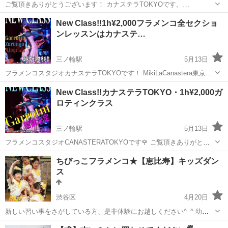
ご覧頂きありがとうございます！ カナステラTOKYOです。
MikiLaCanstera東京校本格始動！ New Classソロンゴクラスのお知ら
東京
台東区
三ノ輪駅
フラメンコ
カンテ
New Class!!1h¥2,000フラメンコ全セクショ
せです🌹 ソロンゴはスペインの詩人ガルシアロルカの詩が歌に...
ンレッスンはカナステ…
三ノ輪駅
5月13日
フラメンコスタジオカナステラTOKYOです！ MikiLaCanastera東京校
本格始動。 5月New Class!! ガロティン、ソロンゴ、アレグリアス開講
東京
台東区
三ノ輪駅
フラメンコ
カンテ
New Class!!カナステラTOKYO・1h¥2,000ガ
決定！！ 🌹踊り、カンテ（歌）、ギター、パルマ ...
ロティンクラス
三ノ輪駅
5月13日
フラメンコスタジオCANASTERATOKYOです🌹 ご覧頂きありがとう
ございます！ MikiLaCanastera東京校本格始動。 ガロティン新クラス
東京
台東区
三ノ輪駅
フラメンコ
カンテ
ちびっこフラメンコ★【恵比寿】キッズダン
踊り、カンテ（歌）、ギター、パルマ フラメンコの全セ...
ス
渋谷区
4月20日
新しい習い事をさがしている方、是非体験にお越しください^_^ 幼稚
園生大歓迎です。 体験レッスン受付中！ 土曜 13:30-14:30 恵比寿ちび
東京
渋谷区
フラメンコ
無料