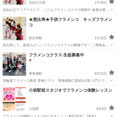
自由が丘駅
1月16日
自由が丘アリアーテにて、こどもフラメンコクラス開催中 毎週水曜、
無料体験して頂けます！ 💃毎週水曜 15:00-15:45 ちびっこ幼稚園クラス
東京
目黒区
自由が丘駅
フラメンコ
クラス
★恵比寿★子供フラメンコ キッズフラメン
3歳より 16:15-17:15キッズ小学生〜中学生クラス 月曜たまプラーザ...
コ
恵比寿駅
1月16日
恵比寿にて、新規ちびっこフラメンコクラスの開催です！ ご興味ある
方がいらっしゃいましたら、お気軽にご連絡ください！ 幼稚園生のク
東京
渋谷区
恵比寿駅
フラメンコ
クラス
フラメンコクラス 生徒募集中
ラス（年少さんから） はじめてのお稽古にぜひいらしてください🤗 月
曜たまプラーザ...
東青梅駅
9月21日
花輪麗フラメンコ教室 青梅クラス 青梅織物工業組合1階 入門クラ
ス 毎週火曜日18時半 初級クラス 毎週水曜日19時 初級クラス 毎
東京
青梅市
東青梅駅
フラメンコ
小岩駅前スタジオでフラメンコ体験レッスン
週木曜日18時15分 その他、シニアクラス、親子クラス プラ...
小岩駅
9月9日
フラメンコの体験レッスンやります！！！ ⚫︎9/15(水)、29(水)