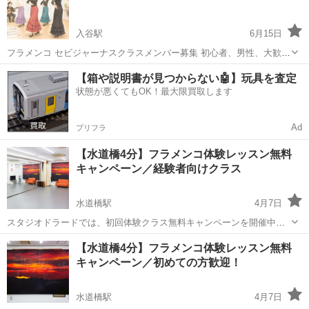
す。あとから学ぶと習得に何倍もかかってし...
入谷駅
6月15日
フラメンコ セビジャーナスクラスメンバー募集 初心者、男性、大歓迎
一緒にセビジャーナスを踊ってみませんか？ ◉ クラス開催日 毎週月曜
東京
台東区
入谷駅
フラメンコ
クラス
【箱や説明書が見つからない🤖】玩具を査定
日または木曜日、もしくは両日 ※ 応相談 ◉ 時間 18〜20時までの間で
状態が悪くてもOK！最大限買取します
1時...
Ad
プリフラ
【水道橋4分】フラメンコ体験レッスン無料
キャンペーン／経験者向けクラス
水道橋駅
4月7日
スタジオドラードでは、初回体験クラス無料キャンペーンを開催中！
初心者はもちろん、経験者またはブランクのある方も歓迎です。体力
東京
千代田区
水道橋駅
フラメンコ
クラス
【水道橋4分】フラメンコ体験レッスン無料
や感覚を取り戻す機会としても、振り付けの理解や表現を深める機会
キャンペーン／初めての方歓迎！
としてもぜひご活用ください。グラシアス...
水道橋駅
4月7日