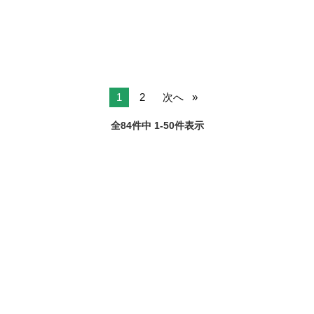
けど...
1
2
次へ
全84件中 1-50件表示