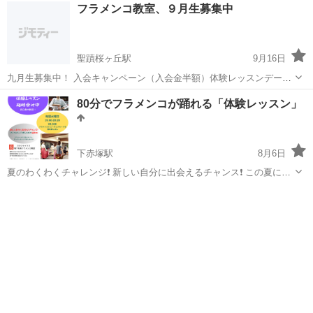
東京
千代田区
九段下駅
フラメンコ
フラメンコ教室、９月生募集中
ら勤務時間後に直行しやすい立地 🎶千代田区民には嬉しいお知らせ；
バウチャー制度に参画して...
聖蹟桜ヶ丘駅
9月16日
九月生募集中！ 入会キャンペーン（入会金半額）体験レッスンデー実
施します。 京王線・聖蹟桜ヶ丘駅前 ２００４年創立 小形衣里フラメ
東京
多摩市
聖蹟桜ヶ丘駅
フラメンコ
クラス
80分でフラメンコが踊れる「体験レッスン」
ンコ教室 笑顔いっぱい 幸せいっぱい 楽しいいっぱい 一緒にワ...
下赤塚駅
8月6日
夏のわくわくチャレンジ❗️ 新しい自分に出会えるチャンス❗️ この夏に、
やりたかったことを、叶えてみませんか？ 初心者大歓迎です❗️ 「やっ
東京
練馬区
下赤塚駅
フラメンコ
ジャイロトニック
てみたい！と思った時が適齢期」 水曜日夜クラス在籍の生徒さんの
「推...