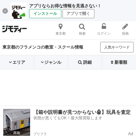
アプリならお得な情報を見逃さない！
インストール
アプリで開く
東京都
検索
ログイン
投稿
東京都のフラメンコの教室・スクール情報
人気キーワード
エリア
ジャンル
詳細
新着順
【箱や説明書が見つからない🤖】玩具を査定
状態が悪くてもOK！最大限買取します
Ad
プリフラ