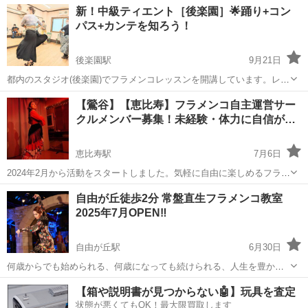
東京
新宿区
フラメンコ
新！中級ティエント［後楽園］🌟踊り+コン
実際に見学体験してみると体から感じたことのないような感覚や世界
パス+カンテを知ろう！
が広がります。考えてるだけより、まず見...
後楽園駅
9月21日
都内のスタジオ(後楽園)でフラメンコレッスンを開講しています。レベ
ルは中級(フラメンコ歴5年以上)の方対象。 新振付スタートしました。
東京
後楽園駅
フラメンコ
【鶯谷】【恵比寿】フラメンコ自主運営サー
新規受講生募集！ 🌷振付【ティエント】🌷 毎週日曜 11:00~12:00 一
クルメンバー募集！未経験・体力に自信が…
緒に踊り...
恵比寿駅
7月6日
2024年2月から活動をスタートしました。気軽に自由に楽しめるフラメ
ンコサークル ”パルティーダ” ～ Partida circulo flamenco ～ 週末
東京
渋谷区
恵比寿駅
フラメンコ
未経験
自由が丘徒歩2分 常盤直生フラメンコ教室
昼、平日夜の時間帯に月2～3回活動しています。 未経験...
2025年7月OPEN‼️
自由が丘駅
6月30日
何歳からでも始められる、何歳になっても続けられる、人生を豊かに
するフラメンコをモットーに。 私自身大人になってから踊り未経験で
東京
目黒区
自由が丘駅
フラメンコ
未経験
【箱や説明書が見つからない🤖】玩具を査定
フラメンコを始め、たくさん失敗して探してきた経験から、生徒さん
状態が悪くてもOK！最大限買取します
の疑問や不安に寄り添ったレッス...