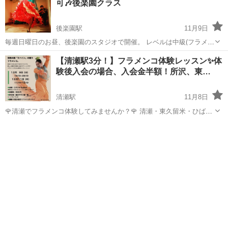
可🎶後楽園クラス
後楽園駅
11月9日
毎週日曜日のお昼、後楽園のスタジオで開催。 レベルは中級(フラメン
コ歴5年以上)の方が対象です。 新振付スタートしました。新規受講生
東京
後楽園駅
フラメンコ
【清瀬駅3分！】フラメンコ体験レッスン✨体
募集！ 🌹振付【ティエント】 毎週日曜 11:00~12:00 ▶初回体験レッ
験後入会の場合、入会金半額！所沢、東…
スン(1...
清瀬駅
11月8日
🌹清瀬でフラメンコ体験してみませんか？🌹 清瀬・東久留米・ひばり
ヶ丘・所沢など、西武線沿線から通いやすいフラメンコ体験会です。
東京
清瀬市
清瀬駅
フラメンコ
初心者
初心者の方・運動不足を感じている方・スペインの音楽が好きな方、
どなたでも大歓迎です！...