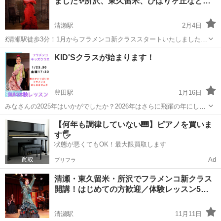
ました✨所沢、東久留米、ひばりヶ丘など…
と感じたことのないような体の感覚や世界...
清瀬駅
2月4日
💃清瀬駅徒歩3分！1月からフラメンコ新クラススタートいたしました！
セビジャーナスというスペインの春祭りで踊られる曲を習ってみませ
東京
清瀬市
清瀬駅
フラメンコ
クラス
KID'Sクラスが始まります！
んか？身体も気分もあたたかくなりますよ。 クラスは始まったばかり
なので少人数制。ゆっくりしっ...
豊田駅
1月16日
みなさんの2025年はいかがでしたか？2026年はさらに飛躍の年にしま
しょう！！ まずは 魅力たっぷりのフラメンコで、新しい自分を発見す
東京
日野市
豊田駅
フラメンコ
無料
【何年も調律していない🎹】ピアノを買いま
るのはどうでしょうか？ フラメンコスタジオ エル ソニケテでは2月か
す🖐️
らKID’S...
状態が悪くてもOK！最大限買取します
Ad
プリフラ
清瀬・東久留米・所沢でフラメンコ新クラス
開講！はじめての方歓迎／体験レッスン5…
清瀬駅
11月11日