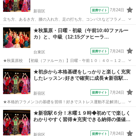
7月24日
提携サイト
新宿区
立ち方、あるき方、腰の入れ方、足の打ち方、コンパスなどフラメン
コの基礎を、楽しくわかりやすく体験できます。基礎は踊るために必
東京
新宿区
フラメンコ
★秋葉原・日曜・初級（午前10:40ファルー
須なテクニックでやらないとうまくなりません！実際に体験してみる
カ）と、中級（12:15グァヒーラ…
と感じたことのないような体の感覚や世界...
7月24日
提携サイト
台東区
★秋葉原校 【初級（ファルーカ）】日曜・午前１０：４０～１２：
１０、 【中級（グァヒーラ）】日曜・１２：１５～１３：４５ 長
東京
台東区
フラメンコ
★初歩から本格基礎をしっかりと楽しく充実
く踊っていなかった方で再開の方も☆ 日曜日前後クラスで振替可能 ★
したレッスン♪好きで確実に成長★新宿駅…
日曜にゆっくり自分の時間をもちた...
7月24日
提携サイト
新宿区
★本格的フラメンコの基礎を習得！好きでストレス運動不足解消し成
長 ◆超便利！新宿駅徒歩６分木曜日１９時～入門初級クラス
東京
新宿区
フラメンコ
★新宿駅６分！木曜１９時◆初めてで楽しく
https://flamencokiso.wepage.com ●初めてでも初歩からわかりやすく
わかりやすく習得★充実できる納得の価値…
丁寧...
7月24日
提携サイト
新宿区