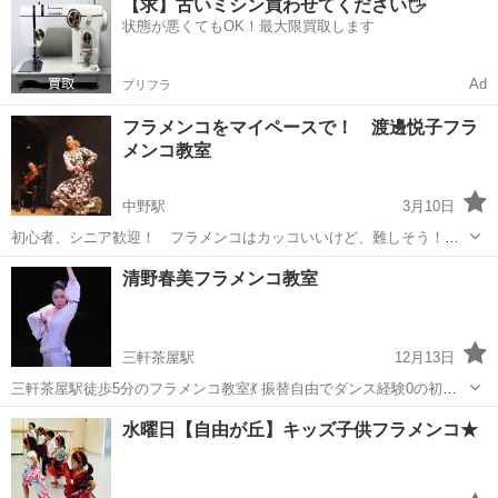
【求】古いミシン買わせてください🖐️
っこフラメンコクラス 恵比寿駅より徒歩3分 無料体験レッスン随時受
状態が悪くてもOK！最大限買取します
付中...
Ad
プリフラ
フラメンコをマイペースで！ 渡邊悦子フラ
メンコ教室
中野駅
3月10日
初心者、シニア歓迎！ フラメンコはカッコいいけど、難しそう！っ
てあきらめていませんか？ まずは【体験レッスン】へどうそ。
東京
中野区
中野駅
フラメンコ
シニア
清野春美フラメンコ教室
マイペースで習える教室です。 本場スペインでは子供からシニアまで
幅広い層で踊られています。 ...
三軒茶屋駅
12月13日
三軒茶屋駅徒歩5分のフラメンコ教室💃 振替自由でダンス経験0の初心
者の方からセミプロの方までどんな方でも楽しんでいただける教室で
東京
世田谷区
三軒茶屋駅
フラメンコ
セミプロ
水曜日【自由が丘】キッズ子供フラメンコ★
す！ 見学、体験無料😳 月4回11000円 入会金5000円 お問い合...