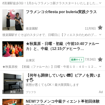
💃清瀬駅徒歩3分！1月からフラメンコ新クラススタートいたしました！
セビジャーナスというスペインの春祭りで踊られる曲を習ってみませ
東京
清瀬市
清瀬駅
フラメンコ
クラス
フラメンコ☆fiesta por buleria実践クラス
んか？身体も気分もあたたかくなりますよ。 始まったばかりなのでゆ
っくりしっかり自分のペースで...
後楽園駅
11月9日
後楽園駅すぐそばのスタジオで、日曜日に【フィエスタのためのブレ
リア フラメンコオープンクラス】をしています。 現在月2回の開催
東京
文京区
後楽園駅
フラメンコ
★秋葉原・日曜・初級（午前10:40ファルー
です。 *オープンクラス=入会不要でスポット参加できるクラス 初回体
カ）と、中級（12:15グァヒーラ…
験1500円☆彡 体験...
7月24日
提携サイト
台東区
★秋葉原校 【初級（ファルーカ）】日曜・午前１０：４０～１２：
１０、 【中級（グァヒーラ）】日曜・１２：１５～１３：４５ 長
東京
台東区
フラメンコ
【何年も調律していない🎹】ピアノを買いま
く踊っていなかった方で再開の方も☆ 日曜日前後クラスで振替可能 ★
す🖐️
日曜にゆっくり自分の時間をもちた...
状態が悪くてもOK！最大限買取します
Ad
プリフラ
NEW!フラメンコ中級ティエント🌟初回体験