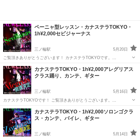
ペーニャ型レッスン・カナステラTOKYO・
1h¥2,000セビジャーナス
三ノ輪駅
5月20日
ご覧頂きありがとうございます！ カナステラTOKYOです。
NewClass!セビジャーナスクラスのお知らせです。 MikiLaCanastera
東京
台東区
三ノ輪駅
フラメンコ
レッスン
カナステラTOKYO・1h¥2,000アレグリアス
と一緒に、セビジャーナスを楽しくレッスンしませんか♪ 踊り、...
クラス踊り、カンテ、ギター
三ノ輪駅
5月16日
カナステラTOKYOです！ ご覧頂きありがとうございます。
MikiLaCanastera東京校本格始動。 New Classどんどんオープン！ レ
東京
台東区
三ノ輪駅
フラメンコ
カンテ
カナステラTOKYO・1h¥2,000ソロンゴクラ
ッスンは楽しく実践形式で学べるペーニャ型です！ 踊り、カン...
ス・カンテ、バイレ、ギター
三ノ輪駅
5月14日