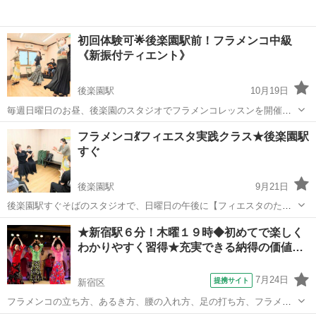
初回体験可🌟後楽園駅前！フラメンコ中級
《新振付ティエント》
後楽園駅
10月19日
毎週日曜日のお昼、後楽園のスタジオでフラメンコレッスンを開催し
ています。レベルは中級(フラメンコ歴5年以上)の方対象。 新振付スタ
東京
後楽園駅
フラメンコ
無料
フラメンコ💃フィエスタ実践クラス★後楽園駅
ートしました！！新規受講生募集 【曲:ティエント】 毎週日曜
すぐ
11:00~12:00 ▶初...
後楽園駅
9月21日
後楽園駅すぐそばのスタジオで、日曜日の午後に【フィエスタのため
のブレリア・オープンクラス】をしています。 月に2回ペースで開催
東京
後楽園駅
フラメンコ
★新宿駅６分！木曜１９時◆初めてで楽しく
中です😃 *オープンクラス=入会不要でスポット参加できるクラス
わかりやすく習得★充実できる納得の価値…
10,11月のスケジュール ...
7月24日
提携サイト
新宿区
フラメンコの立ち方、あるき方、腰の入れ方、足の打ち方、フラメン
コのリズムなどフラメンコの基礎を、わかりやすく楽しくレッスン。