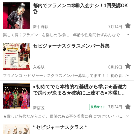
💃「ちょっと体を動かしたいな」 🎶「踊りは初めてだけど何か始めた
東京
足立区
西新井駅
フラメンコ
クラス
都内でフラメンコ❗️💃🏾入会ナシ！1回受講OK
い」 そんなあなたへ🌿 フラメンコをエクササイズ感覚で、気軽にはじ
👌
めてみませ...
新中野駅
7月14日
楽しく長くフラメンコを楽しめる様に、年齢や性別問わずみんなで和
気あいあいと楽しく学んでいきます😊 フラメンコと人とのつながりを
東京
中野区
新中野駅
フラメンコ
洋子
セビジャーナスクラスメンバー募集
大切にしているアットホームなクラスです💕 明るく楽しい仲間と一緒
に始めてみませんか💃 身...
入谷駅
6月19日
フラメンコ セビジャーナスクラスメンバー募集してます！！ 初心者、
男性、経験ある方、大歓迎 一緒にセビジャーナスを踊ってみません
東京
台東区
入谷駅
フラメンコ
クラス
●初めてでも本格的な基礎から学ぶ★基礎力
か？ クラスでは ストレッチやマルカールなどの基礎的な動きを少しや
で踊りが決まる★確実に上達する●木曜1…
ってから、セビジャー...
7月24日
提携サイト
新宿区
★厳しい時代だからこそ、価値のある事を着実に身につけていくべき
です。フラメンコ舞踊に一番大切な基礎から本格的に教えています。
東京
新宿区
フラメンコ
* セビジャーナスクラス *
正しい基礎を学んで踊りを身につける事は上達のいちばんの近道で