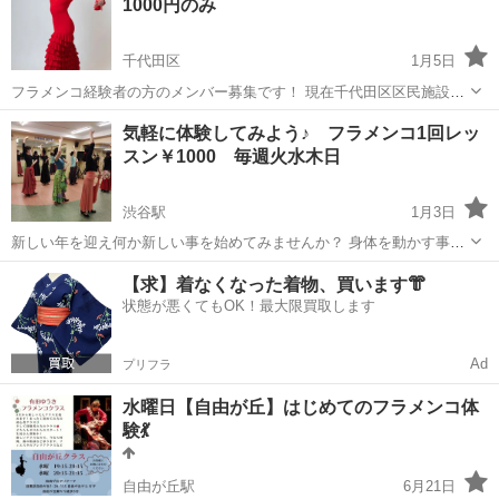
1000円のみ
...
千代田区
1月5日
フラメンコ経験者の方のメンバー募集です！ 現在千代田区区民施設に
て、月に2～3回日曜日の午後に集まって、音源を元にフラメンコをや
東京
千代田区
フラメンコ
サークル
気軽に体験してみよう♪ フラメンコ1回レッ
っています！ 最後は演奏者の方をお呼びして仕上げております。 振り
スン￥1000 毎週火水木日
付けはスペインのコン...
渋谷駅
1月3日
新しい年を迎え何か新しい事を始めてみませんか？ 身体を動かす事で
代謝もアップ↑ 動きを覚える事で脳内シナプスも伸び伸び♪ 楽しく身体
東京
渋谷区
渋谷駅
フラメンコ
レッスン
【求】着なくなった着物、買います👘
鍛えよう！！ 日曜１３：１０ 火曜２０：００ 水曜１９：００ 木
状態が悪くてもOK！最大限買取します
曜１４：００
Ad
プリフラ
水曜日【自由が丘】はじめてのフラメンコ体
験💃
自由が丘駅
6月21日