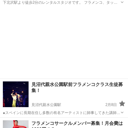
下北沢駅より徒歩2分のレンタルスタジオです。 フラメンコ、タップ
ダンス、ヨガ、さまざまな用途にご利用いただけます。 教室開講、グ
東京
世田谷区
下北沢駅
フラメンコ
タップダンス
ループレッスン、個人練習、ご利用人数に合わせた料金設定です。
https://www....
見沼代親水公園駅前フラメンコクラス生徒募
集！
見沼代親水公園駅
2月8日
●スペインに長期在住し多数の有名アーティストに師事してきた講師の
直接指導。 ●4回/月で8000円の低価格。 ●ちょっと身体を動かしたい
東京
足立区
見沼代親水公園駅
フラメンコ
クラス
フラメンコサークルメンバー募集！月会費は
人から、ちょっと真剣に習いたい人まで、幅広く徹底サポート。 毎週