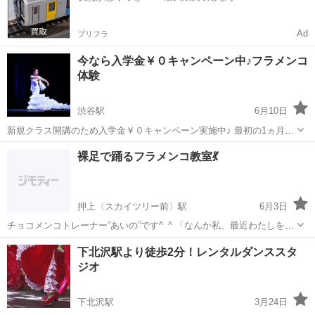
Ad
プリフラ
今なら入学金￥０キャンペーン中♪フラメンコ
体験
渋谷駅
6月10日
新規クラス開講のため入学金￥０キャンペーン実施中♪ 最初の1ヵ月は
無料で靴とスカートがレンタル出来るので安心♪ 全く初めての人が1年
東京
渋谷区
渋谷駅
フラメンコ
仲間
裸足で踊るフラメンコ教室💃
で1曲マスター出来る♪ 初心者専門スタジオ 基礎を大事に、丁寧、優し
く、楽し...
押上〈スカイツリー前〉駅
6月3日
チョコメンコトレーナー”あいの”です^_^ 「なんか私、最近わたしを楽
しんでないかも」 そんな女性にぴったりの、自分時間を。 リズムで整
東京
墨田区
押上〈スカイツリー前〉駅
フラメンコ
下北沢駅より徒歩2分！レンタルダンススタ
う“フラメンコ”体験💐 忙しい毎日。 気づけば、自分のことはいつも...
ジオ
リズム
下北沢駅
3月24日