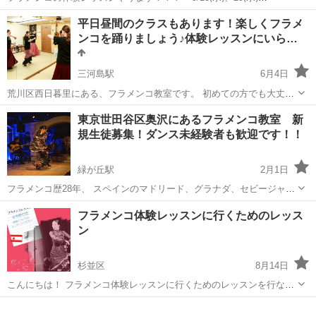
⚫︎11:30〜12:30 ⚫︎¥1,000+スタジオ代 ⚫︎JR小岩駅 スタジオ エルカミー
東京
江戸川区
小岩駅
フラメンコ
スタジオ
平日昼間のクラスもあります！楽しくフラメ
ノ(JR小岩駅より徒歩1分) お問い合わせはお気軽に♪...
ンコを踊りましょう♪体験レッスンにいら…
三河島駅
6月4日
荒川区西日暮里にある、フラメンコ教室です。 初めての方でも大丈
夫！ 現役のダンサーの講師が丁寧に指導いたします。 ★平日昼間の時
東京
荒川区
三河島駅
フラメンコ
レッスン
東京世田谷区奥沢にあるフラメンコ教室 新
間帯もあります シニアの方大歓迎！ お母さんもお子さんが幼稚園、学
規生徒募集！ダンス未経験者も歓迎です！！
校に行ってる間にレッスンでき...
緑が丘駅
2月1日
フラメンコ歴28年、 スペインのマドリード、グラナダ、セビージャの
3都市で本場のフラメンコを学んだ講師が直接指導。スペイン首都マド
東京
世田谷区
緑が丘駅
フラメンコ
クラス
フラメンコ体験レッスンに行くためのレッス
リードの老舗のフラメンコを観られるお店「カサ パタス」でも舞台
ン
を踏み、グラナダの「クエバ デ...
杉並区
8月14日
こんにちは！ フラメンコ体験レッスンに行くためのレッスンを行なっ
ています(´∀｀)笑 フラメンコって以下のイメージありませんか？？
東京
杉並区
フラメンコ
レッスン
『フラメンコって気になるけどハードル高そう』 『体験行ってみたい