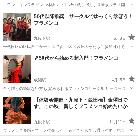
【ワンコインフラメンコ体験レッスン500円】 8月より新規クラス開
講！今なら入会金無料！ 全く初めての方の新しいクラスがスタートし
東京
目黒区
自由が丘駅
フラメンコ
大人
50代以降推奨 サークルでゆっくり学ぼう！
ます！ 毎週水曜自由が丘にて体験レッスン開催中 経験者の方のクラス
フラメンコ
も空いてますので、...
九段下駅
5月8日
千代田区の区民自主サークルです。 区民以外のかたもご参加可能で
す。 主にシニアの方が参加していますので、 初めてだけど、、、 ず
東京
千代田区
九段下駅
フラメンコ
サークル
🎵50代から始める超入門！フラメンコ
っと憧れていたけど、、、 機会がないまま過ごしていた方々が、 サー
クルき...
成瀬駅
4月15日
全く躍りの経験ない方も 始められるフラメンコサークル！ 一つ一つか
らはじめます。 足のステップ、手の動かし方ひとつ ずつやってみまし
東京
町田市
成瀬駅
フラメンコ
【体験会開催・九段下・飯田橋】金曜日で
ょう！ アットホームに少人数でやっています 一度お気軽にご見学にい
す。この秋、新しくフラメンコ始めたいか
らして...
た…
九段下駅
12月11日
フラメンコを踊って、人生楽しく！ 🎶どこからでも通いやすい立地
（九段下・飯田橋・水道橋・神保町） 🎶リモートワークでもご自宅か