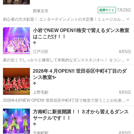
7月23日
提携サイト
西東京市
初心者の方大歓迎！ エンターテインメントの大定番！ミュージカルの
ように踊ろう。 ピルエット、シェネ、ピケ、グランジュッテ、バット
東京
西東京市
ジャズダンス
小岩でNEW OPEN!!格安で習えるダンス教室
マンなどなどジャズダンス特有のテクニックを経験豊かなインストラ
はここだけ！！
クターが伝授します。 レッスンス...
江戸川区
8月5日
家の近くでしっかりと練習して本格的なダンススタジオへ！ をコンセ
プトにしたダンス未経験の子どもたちのためのダンススクールです 月
東京
江戸川区
ダンス
先生
2026年４月OPEN‼️ 世田谷区中町4丁目のダ
謝は3,000円〜 ぜひ習いに来てください 体験はジモティ...
ンス教室✨
上野毛駅
8月5日
2026年4月NEW OPEN‼️ 世田谷区中町4丁目で格安で習うことが出来る
ダンス教室です！ 毎週月曜日 ◉リトルクラス 18:05-18:55 / 3歳〜未就
東京
世田谷区
上野毛駅
ヒップホップ
クラス
方南町に新規開講！！３才から習えるダンス
学児 ◉キッズクラス 19:00-19:...
サークルです！！
方南町駅
8月5日