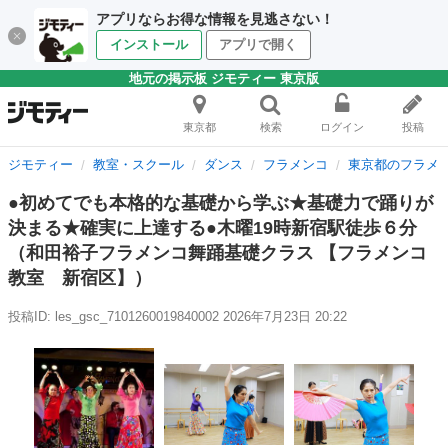
アプリならお得な情報を見逃さない！
インストール
アプリで開く
地元の掲示板 ジモティー 東京版
東京都
検索
ログイン
投稿
ジモティー
教室・スクール
ダンス
フラメンコ
東京都のフラメ
●初めてでも本格的な基礎から学ぶ★基礎力で踊りが
決まる★確実に上達する●木曜19時新宿駅徒歩６分
（和田裕子フラメンコ舞踊基礎クラス 【フラメンコ
教室 新宿区】）
投稿ID: les_gsc_7101260019840002
2026年7月23日 20:22