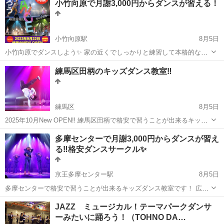
小竹向原で月謝3,000円からダンスが習える！
開催！ もちろん参加費も格安！！ 5歳から本格的ダンスを初めてみ
ま...
小竹向原駅
8月5日
小竹向原でダンスしよう✨ 家の近くでしっかりと練習して本格的なダ
ンススタジオへ！ をコンセプトにしたダンス未経験の子どもたち専用
東京
板橋区
小竹向原駅
ヒップホップ
月謝
練馬区田柄のキッズダンス教室‼️
のダンスサークルです😊 経験者の受講はお断りの本当の初心者のた...
練馬区
8月5日
2025年10月New OPEN‼️ 練馬区田柄で格安で習うことが出来るキッズ
ダンス教室です！ 優しい先生と楽しくダンスしよう！✨ 毎週火曜日
東京
練馬区
ヒップホップ
キッズダンス
多摩センターで月謝3,000円からダンスが習え
◉17:30-18:20 リトルクラス ジャンル : ヒ...
る‼️格安ダンスサークル✨
京王多摩センター駅
8月5日
多摩センターで格安で習うことが出来るキッズダンス教室です！ 広い
スタジオでのびのびダンスしましょう😊 毎週金曜日 15:50〜16:40幼少
東京
多摩市
京王多摩センター駅
ダンス
サークル
JAZZ ミュージカル！テーマパークダンサ
クラス 3才から 16:45〜17:45キッズ...
ーみたいに踊ろう！（TOHNO DA…