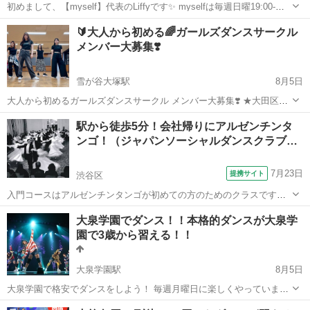
初めまして、【myself】代表のLiffyです✨ myselfは毎週日曜19:00-
21:00に さまざまなジャンルのレッスンを行っている 社会人向けダン
東京
文京区
巣鴨駅
その他
レッスン
🔰大人から初める🌈ガールズダンスサークル
スサークルです！ アットホームにみんなでワイワイ 暖かい雰囲気で
メンバー大募集❣️
は...
雪が谷大塚駅
8月5日
大人から初めるガールズダンスサークル メンバー大募集❣️ ★大田区嶺
町近辺で活動中 【Glow Girls 】 毎週火曜日、19時15分～20時15分
東京
大田区
雪が谷大塚駅
ダンス
踊ってみた
駅から徒歩5分！会社帰りにアルゼンチンタ
YouTube RISABON チャンネルより ↓↓ THAT'...
ンゴ！（ジャパンソーシャルダンスクラブ…
7月23日
提携サイト
渋谷区
入門コースはアルゼンチンタンゴが初めての方のためのクラスです。
服装は自由で、パートナーは不要♪ 入門クラスでは、ウォーキング、
東京
渋谷区
その他
大泉学園でダンス！！本格的ダンスが大泉学
体重移動など、タンゴの基礎となるステップをマスターします。入門
園で3歳から習える！！
のステップをしっかりマスターした方は...
大泉学園駅
8月5日
大泉学園で格安でダンスをしよう！ 毎週月曜日に楽しくやっています
100㎡の広いスタジオでのびのびダンスしよう！！ 発表会も年に一回
東京
練馬区
大泉学園駅
ヒップホップ
3歳