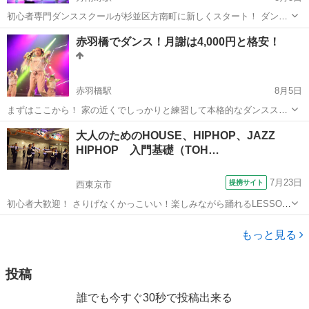
初心者専門ダンススクールが杉並区方南町に新しくスタート！ ダンス
スタジオで習うのは怖い！ 上手い人ばっかりの中でいきなり始めるの
東京
杉並区
方南町駅
ヒップホップ
サークル
赤羽橋でダンス！月謝は4,000円と格安！
はちょっと。。。 という人はこちらへ！ 未経験者専用のダンススクー
ルです ...
赤羽橋駅
8月5日
まずはここから！ 家の近くでしっかりと練習して本格的なダンススタ
ジオへ！ をコンセプトにしたダンス未経験の子どもたちのためのダン
東京
港区
赤羽橋駅
ヒップホップ
月謝
大人のためのHOUSE、HIPHOP、JAZZ
スサークルです 月謝はたったの4,000円！ ぜひ習いに来てくだ...
HIPHOP 入門基礎（TOH…
7月23日
提携サイト
西東京市
初心者大歓迎！ さりげなくかっこいい！楽しみながら踊れるLESSON
目指します！！ HOUSE、HIPHOP、JAZZ HIPHOPの枠にとどまら
東京
西東京市
その他
ず、ストリートダンスのGROOVEを伝えます。
もっと見る
投稿
誰でも今すぐ30秒で投稿出来る