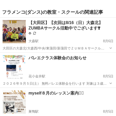
フラメンコ(ダンス)の教室・スクールの関連記事
【大田区】【次回は8/16（日）大森北】
ZUMBAサークル活動中でございます❣️
大森駅
8月6日
大田区の大森北/大森西/中央/東蒲田/新蒲田でＺＵＭＢＡサークル
bucchi座として活動中です！ZUMBA初めての方でも大丈夫っ！メンバ
東京
大田区
大森駅
ズンバ
ZUMBA
バレエクラス体験会のお知らせ
ーさんと一緒に和気あいあいで楽しみましょう！2018年5月から始めた
当サークル、9年目に...
花小金井駅
8月5日
２０２６年９月５日(土） 無料バレエ体験会を行います 対象は３歳か
ら小学校低学年のお子様です クラシックバレエのレッスンって何をす
東京
小平市
花小金井駅
バレエ
クラス
myself８月のレッスン案内💁‍♀️
るのかな？ 先生はどんな感じなのかな？ うちの子でもできるかな？
ご興...
巣鴨駅
8月5日