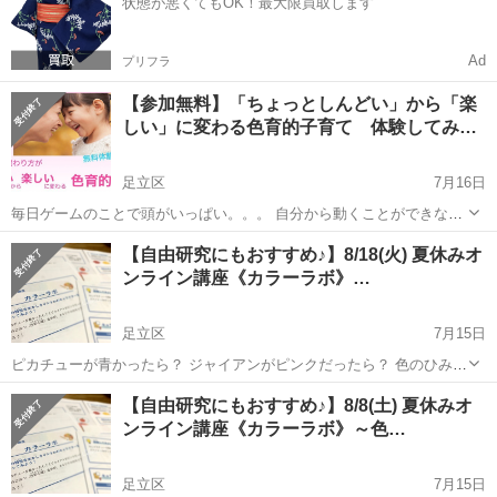
状態が悪くてもOK！最大限買取します
Ad
プリフラ
【参加無料】「ちょっとしんどい」から「楽
しい」に変わる色育的子育て 体験してみ…
足立区
7月16日
毎日ゲームのことで頭がいっぱい。。。 自分から動くことができな
い。。。 何度言っても伝わらない。。。 お友だちと仲良くできなかっ
東京
足立区
育児
こども
【自由研究にもおすすめ♪】8/18(火) 夏休みオ
た。。。 すぐに泣いてしまう・あきらめてしまうわが子が。。。...
ンライン講座《カラーラボ》…
足立区
7月15日
ピカチューが青かったら？ ジャイアンがピンクだったら？ 色のひみつ
（色彩心理）を学び、 世界にたったひとつの オリジナルキャラクター
東京
足立区
育児
カラー
【自由研究にもおすすめ♪】8/8(土) 夏休みオ
を作り出す講座です。 ◉色って何だ...
ンライン講座《カラーラボ》～色…
足立区
7月15日