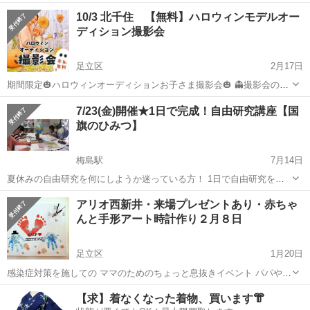
か？ しかも、子どもに限らず実は 大人になったあなたも、 あるんじ
東京
足立区
育児
子ども
10/3 北千住 【無料】ハロウィンモデルオー
ゃないでしょうか？ この感覚過敏、 別にあることが悪い訳でも ない
ディション撮影会
ことが良...
足立区
2月17日
期間限定🎃ハロウィンオーディションお子さま撮影会🎃 👻撮影会の特
徴 ✅オーディションも兼ねた無料の撮影会✨ ✅グランプリはFammの
東京
足立区
育児
撮影会
7/23(金)開催★1日で完成！自由研究講座【国
広告モデルとして映画館CMデビュー！👑 ✅撮影した写真データも約
旗のひみつ】
10枚無料でもら...
梅島駅
7月14日
夏休みの自由研究を何にしようか迷っている方！ 1日で自由研究を終
わらせたい方 90分で 世界を身近に感じ国旗博士になれる 色の広が
東京
足立区
梅島駅
育児
自由研究
アリオ西新井・来場プレゼントあり・赤ちゃ
り・世界の広がり 『国旗のひみつ』 自由研究講座を開催...
んと手形アート時計作り２月８日
足立区
1月20日
感染症対策を施しての ママのためのちょっと息抜きイベント パパやお
じいちゃま等への バレンタインのプレゼントとしても 大変よろこばれ
東京
足立区
育児
アート
【求】着なくなった着物、買います👘
ます ママハピEXPO アリオ西新井 ２月８日（月） イベント開...