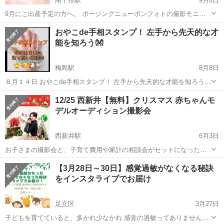
南千住駅
9月8日
9月にご出産予定の方へ。 ポージングニューボンフォトの撮影モニタ
ー様を募集致します。 日にち限定となります。 【日程】9月26日
東京
足立区
南千住駅
育児
ニューボーンフォト
おやこde手相スタンプ！ 左手から先天的な才
13:00〜15:00 フォトグラファー4〜5人くらいで撮影の練習をしたい...
能を知ろう👐
梅島駅
8月8日
８月１４日 おやこde手相スタンプ！ 左手から先天的な才能を知ろう👐
やる事↓は簡単😆 お子様とお母さんの 左手の手形を押して 3つの手相
東京
足立区
梅島駅
育児
手相
12/25 西新井【無料】クリスマス 赤ちゃんモ
の意味を 手形の横に貼り付けていきます😄 お子様の成長の記録を 手
デルオーディション撮影会
のひらスタ...
西新井駅
6月3日
お子さまの撮影会と、子育て費用や家計の相談会がセットになった、
大人気のお得な無料イベントです♪ 【この撮影会の特徴】 ■期間限
東京
足立区
西新井駅
育児
撮影会
【3月28日～30日】感覚過敏がなくなる秘訣
定！可愛いクリスマスの撮影セット ■モデルオーディションも兼ねた
をインスタライブでお届け
無料撮影会！ ■...
足立区
3月27日
子どもを育てていると、多かれ少なかれ 感覚の過敏ってありません