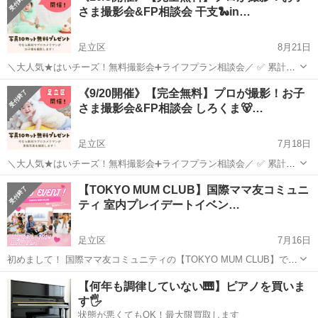
さま撮影会&FP相談会 干支🐍in…
足立区
8月21日
＼大人気★はいチーズ！無料撮影会➕ライフプラン相談会／ ✅ 累計
10000組参加の大人気イベント！ ✅ スマホ・デジカメで撮影し放題 ✅
東京
足立区
育児
カメラマン
《9/20開催》【完全無料】プロが撮影！お子
カメラマン撮影データ10枚プレゼント♪ ✅ 衣装・小物も無料💛 ✅ ハ
さま撮影会&FP相談会 しろくま🐻…
ー...
足立区
7月18日
＼大人気★はいチーズ！無料撮影会➕ライフプラン相談会／ ✅ 累計
10000組参加の大人気イベント！ ✅ スマホ・デジカメで撮影し放題 ✅
東京
足立区
育児
カメラマン
【TOKYO MUM CLUB】国際ママ友コミュニ
カメラマン撮影データ10枚プレゼント♪ ✅ 衣装・小物も無料💛 ✅ ハ
ティ 室内プレイデートイベン…
ー...
足立区
7月16日
初めまして！ 国際ママ友コミュニティの【TOKYO MUM CLUB】で
す。 下記のようなママ達が集まり、情報交換やイベントを開催してい
東京
足立区
育児
TOKYO
【何年も調律していない🎹】ピアノを買いま
ます。 ・国際的なバックグラウンドがある ・パートナーが外国人 ・
す🖐️
ママ...
状態が悪くてもOK！最大限買取します