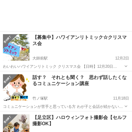
【募集中】ハワイアンリトミック☆クリスマ
ス会
大師前駅
12月2日
わいわいハワイアンリトミック クリスマス会 【日時】12月20日
（金） 【時間】10:00〜11:15 【対象】腰座り〜園児とその保護者様
東京
足立区
大師前駅
育児
話す？ それとも聞く？ 思わず話したくな
ハワイアンリトミックが初めての方も楽しめる クリスマスイベントで
るコミュニケーション講座
す🎄 お友達と一緒...
竹ノ塚駅
11月18日
コミュニケーションが苦手と思っている方 わが子と会話が続かないと
思っている方 もしかしたら、話そう！と意気込んでいるのかもしれま
東京
足立区
竹ノ塚駅
育児
【足立区】ハロウィンフォト撮影会【セルフ
せん。 話して！と思っているのかもしれません。 楽しくコ...
撮影OK】