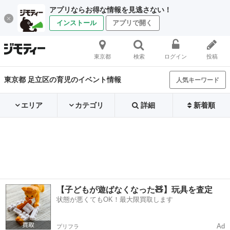
アプリならお得な情報を見逃さない！
インストール
アプリで開く
東京都
検索
ログイン
投稿
東京都 足立区の育児のイベント情報
人気キーワード
エリア
カテゴリ
詳細
新着順
【子どもが遊ばなくなった🧸】玩具を査定
状態が悪くてもOK！最大限買取します
Ad
プリフラ