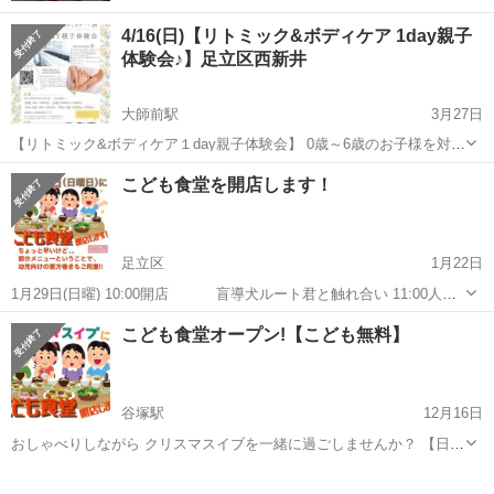
4/16(日)【リトミック&ボディケア 1day親子
体験会♪】足立区西新井
大師前駅
3月27日
【リトミック&ボディケア１day親子体験会】 0歳～6歳のお子様を対象
に 足立区西新井で1day親子体験会を開催します。 お子様が集中出来
東京
足立区
大師前駅
育児
親子
こども食堂を開店します！
る40分の間で2つの体験が出来ます♪ 当日、1階のセレクトショップで
はお祭りも開...
足立区
1月22日
1月29日(日曜) 10:00開店 盲導犬ルート君と触れ合い 11:00人形
劇[少し英語](仮) 「知らない人に… 付いて行っちゃダ
東京
足立区
育児
こども食堂
こども食堂オープン!【こども無料】
メ！」 12:00ランチ(恵方巻き) 13:00閉店 【場所】足立区花...
谷塚駅
12月16日
おしゃべりしながら クリスマスイブを一緒に過ごしませんか？ 【日
時】 12月24日(土)クリスマスイブ 11:00〜こどもクッキング
東京
足立区
谷塚駅
育児
クリスマスイブ
(ケーキのデコレーション) 12:00〜ランチ 13:00〜こどもカンタン英