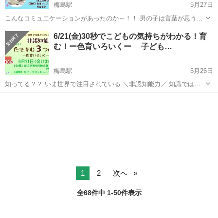
梅島駅
5月27日
こんなコミュニケーションがあったのか～！！ 男の子は言葉が思うよ
うに出てこないけれど、その日あったことを色を塗るだけで表現でき
東京
足立区
梅島駅
育児
6/21(金)30秒でこどもの気持ちがわかる！育
るのですね！ ***************** ...
む！ー色育いろいくー 子ども…
梅島駅
5月26日
知ってる？？ いま世界で注目されている ＼非認知能力／ 知識ではな
い IQで測れない内面の力 「非認知能力」を 色で育みます。 間もなく
東京
足立区
梅島駅
育児
やってくる2020年教育改革。...
1
2
次へ
全68件中 1-50件表示