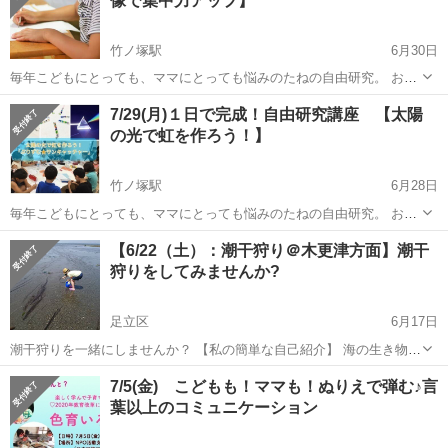
像で集中力アップ】
竹ノ塚駅
6月30日
毎年こどもにとっても、ママにとっても悩みのたねの自由研究。 おう
ちでイライラしながら取り組む自由研究が、この場で楽しく完成しま
東京
足立区
竹ノ塚駅
育児
7/29(月)１日で完成！自由研究講座 【太陽
す。 ご兄弟・姉妹一緒でも お友達と一緒でも 親子で一緒に取り組ん
の光で虹を作ろう！】
でも ...
竹ノ塚駅
6月28日
毎年こどもにとっても、ママにとっても悩みのたねの自由研究。 おう
ちでイライラしながら取り組む自由研究が、この場で楽しく完成しま
東京
足立区
竹ノ塚駅
育児
【6/22（土）：潮干狩り＠木更津方面】潮干
す。 ご兄弟・姉妹一緒でも お友達と一緒でも 親子で一緒に取り組ん
狩りをしてみませんか?
でも ...
足立区
6月17日
潮干狩りを一緒にしませんか？ 【私の簡単な自己紹介】 海の生き物を
観るのも採るのも食べるのも大好きなお兄さん♪ 大学で海の勉強し、
東京
足立区
育児
7/5(金) こどもも！ママも！ぬりえで弾む♪言
現在も海関係のお仕事をしています。 海の魅力を一人でも多くの人に
葉以上のコミュニケーション
伝えられたらと思っ...