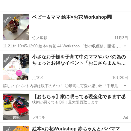
ベビー＆ママ 絵本×お花 Workshop🈵
竹ノ塚駅
11月3日
11.21.fri 10:45-12:00 絵本×お花 #4 Workshop 「秋の収穫祭」開催しま
す！ 今回も3つのプレゼントとリピーター様限定の ＋‪αプレゼントも
東京
足立区
竹ノ塚駅
育児
Workshop
小さなお子様を子育て中のママやパパの為の
あります♪♪ まずは... 絵本アドバイザーで...
ちょっとお得なイベント「おこさらまんち…
足立区
10月20日
嬉しいイベント内容は以下の６つ！ ①最高に可愛い思い出「手形足形
アニマルトートバック」 ②必ず誰かが当たる！「スタンプラリー抽選
東京
足立区
育児
スタンプラリー
【おもちゃ】家に眠ってる現金化できます💰
会」 ③季節に合わせた「お昼寝フォトスポット」 ④おこさらまんちの
状態が悪くてもOK！最大限買取します
SDGs「ぶつぶつ...
Ad
プリフラ
絵本×お花Workshop 赤ちゃんとパパママ