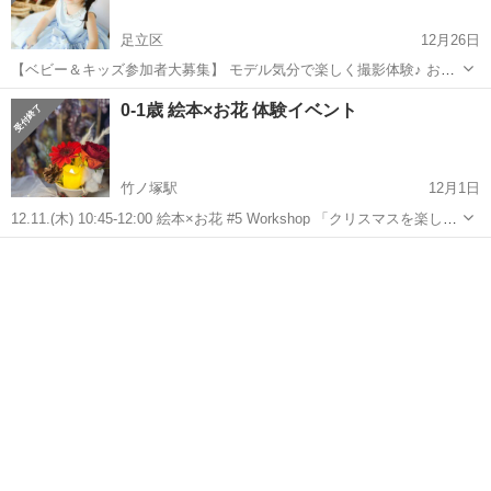
足立区
12月26日
【ベビー＆キッズ参加者大募集】 モデル気分で楽しく撮影体験♪ お子
様の“いまのかわいい”をプロカメラマンが撮影します！ キッズドレ
東京
足立区
育児
キッズ
0-1歳 絵本×お花 体験イベント
ス・スーツを多数ご用意！お気に入りの衣装を着て、モデル気分でご
参加いただける楽しいイベン...
竹ノ塚駅
12月1日
12.11.(木) 10:45-12:00 絵本×お花 #5 Workshop 「クリスマスを楽しも
う」開催します！ 今回も4つのプレゼントとリピーター様限定の ＋‪α
東京
足立区
竹ノ塚駅
育児
ママ
プレゼントもあります♪♪ まずは... 絵本アドバ...