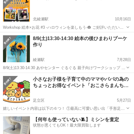
北綾瀬駅
10月16日
Workshop 絵本×お花 #3 -ハロウィンを楽しもう-🎃 ご好評いただいて
います絵本×お花の コラボWorkshopが第３弾になりました📖´-︎✿ 今回
東京
足立区
北綾瀬駅
育児
Workshop
8/9(土)13:30-14:30 絵本の後ひまわりブーケ
はハロウィンをテーマに👻🍭🎃🧙‍♀️🐈‍⬛ 4つのご参加特典付...
作り
綾瀬駅
7月28日
8/9(土)13:30-14:30 あやセンター ぐるぐる 親子向けワークショップ 絵
本×お花 参加費：￥3000（花材費込） 持ち物：不要 親子で花束作り体
東京
足立区
綾瀬駅
育児
ひまわり
小さなお子様を子育て中のママやパパの為の
験しませんか💐 今回は夏らしくひまわりのブーケです。 子育てには...
ちょっとお得なイベント「おこさらまんち…
足立区
5月27日
嬉しいイベント内容は以下の６つ！ ①最高に可愛い思い出「手形足形
アニマルトートバック」 ②必ず誰かが当たる！「スタンプラリー抽選
東京
足立区
育児
試供品
【何年も使っていない🧵】ミシンを査定
会」 ③季節に合わせた「お昼寝フォトスポット」 ④おこさらまんちの
状態が悪くてもOK！最大限買取します
SDGs「ぶつぶつ...