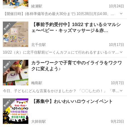
綾瀬駅
10月24日
【開催日時】(各枠準備等含め最大30分まで) 10月28日(月)14:00、
15:00、16:00 10月30日(水)10:00、11:00 【場所】 足立区綾瀬(詳細は
東京
足立区
綾瀬駅
育児
【事前予約受付中】10/22 すまいる☆マルシ
ご予約の際にお伝えします) 綾瀬駅東口よ...
ェ〜ベビー・キッズマッサージ＆赤…
北千住駅
10月17日
10/22（火）に北千住駅前ピーくんカフェにて行われるすまいる☆マル
シェ✨ 事前予約まだまだ受付しております💕 詳細はこちらです！ ・
東京
足立区
北千住駅
育児
カラーワークで子育て中のイライラをワクワ
・ 日時→10/22（火）祝日です💕10:00〜17:00（私は10:00〜15:...
クに変えよう♪
梅島駅
10月7日
今日、子どもにどんな言葉をかけましたか？ 「〇〇したの！」 「早く
しなさい！」と ママが1人だけ一方的にしゃべっていたり、 子どもの
東京
足立区
梅島駅
育児
【募集中】わいわいハロウィンイベント
悪い面ばかり目について、 イライラガミガミ言い続けてしまったり、
...
大師前駅
9月23日