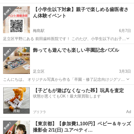
【小学生以下対象】親子で楽しめる歯医者さ
ん体験イベント
梅島駅
6月7日
足立区平野にある 前田歯科医院です！ このたび、小学生以下のお子さ
まと保護者の方を対象に、親子で楽しめる「歯医者さん体験イベン
東京
足立区
梅島駅
育児
対象
飾っても遊んでも楽しい卒園記念パズル
ト」を開催します！ 普段は入ることのできない歯科医院の裏側を見学
したり、歯医者さんや歯科衛生士...
足立区
3月3日
こんにちは。 オリジナル写真から作る「卒園・修了記念向けジグソー
パズル」を制作している 《元祖ぱずる屋さん》です。
東京
足立区
育児
オリジナル
【子どもが遊ばなくなった🧸】玩具を査定
https://www.original-puzzle.com/ 年長さんの卒園記念に、 ...
状態が悪くてもOK！最大限買取します
Ad
プリフラ
【東京都】【参加費1,100円】ベビー＆キッズ
撮影会 2/1(日) ユアぺティ…