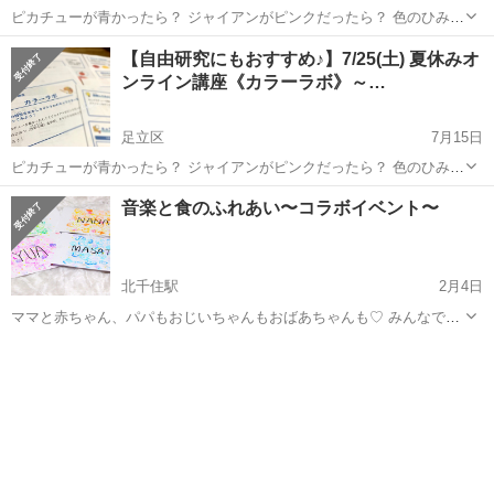
ピカチューが青かったら？ ジャイアンがピンクだったら？ 色のひみつ
（色彩心理）を学び、 世界にたったひとつの オリジナルキャラクター
東京
足立区
育児
カラー
【自由研究にもおすすめ♪】7/25(土) 夏休みオ
を作り出す講座です。 ◉色って何だ...
ンライン講座《カラーラボ》～…
足立区
7月15日
ピカチューが青かったら？ ジャイアンがピンクだったら？ 色のひみつ
（色彩心理）を学び、 世界にたったひとつの オリジナルキャラクター
東京
足立区
育児
カラー
音楽と食のふれあい〜コラボイベント〜
を作り出す講座です。 ◉色って...
北千住駅
2月4日
ママと赤ちゃん、パパもおじいちゃんもおばあちゃんも♡ みんなで楽
しくふれあい、リズム体操‼︎ 生後すぐからできるものから、コラボ限
東京
足立区
北千住駅
育児
食育
定スペシャルバージョンてお届けします♪ たーくさん身体を動かした
後は… 食育インストラク...