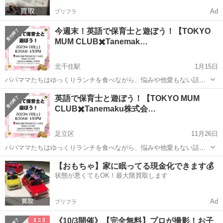
Ad
プリフラ
今週末！英語で保育士と遊ぼう！【TOKYO
MUM CLUB✖️Tanemak…
北千住駅
1月15日
パパママたちはゆっくりランチを食べながら、悩みや他愛もない話が
できる TOKYO MUM CLUBとTanemaku株式会社の共催イベントで
東京
足立区
北千住駅
育児
英語で保育士と遊ぼう！【TOKYO MUM
す！ 子ども達は、保育士さんや小学校教員免許所有者が遊んでくれま
CLUB✖️Tanemaku株式会…
す！ アク...
足立区
11月26日
パパママたちはゆっくりランチを食べながら、悩みや他愛もない話が
できる TOKYO MUM CLUBとTanemaku株式会社の共催イベントで
東京
足立区
育児
パパ
【おもちゃ】家に眠ってる現金化できます💰
す！ 子ども達は、保育士さんや小学校教員免許所有者が遊んでくれま
状態が悪くてもOK！最大限買取します
す！ アク...
Ad
プリフラ
《10/3開催》【完全無料】プロが撮影！お子