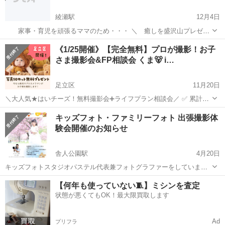
綾瀬駅
12月4日
家事・育児を頑張るママのため・・・ ＼ 癒しを盛沢山プレゼン
ト🎁🎅🎄 ／ 【12/15(金)10:00-16:00】 ヨガ×エステ×フォトのクリス
東京
足立区
綾瀬駅
育児
ベビー
《1/25開催》【完全無料】プロが撮影！お子
マス限定コラボイベント開催決定◎ ☐Open 10:00 ...
さま撮影会&FP相談会 くま🐻 i…
足立区
11月20日
＼大人気★はいチーズ！無料撮影会➕ライフプラン相談会／ ✅ 累計
10000組参加の大人気イベント！ ✅ スマホ・デジカメで撮影し放題 ✅
東京
足立区
育児
カメラマン
キッズフォト・ファミリーフォト 出張撮影体
カメラマン撮影データ10枚プレゼント♪ ✅ 衣装・小物も無料💛 ✅ ハー
験会開催のお知らせ
フバ...
舎人公園駅
4月20日
キッズフォトスタジオパステル代表兼フォトグラファーをしていま
す、村上と申します。 当社は元保育士が運営しているキッズフォト出
東京
足立区
舎人公園駅
育児
体験会
【何年も使っていない🧵】ミシンを査定
張写真撮影専門店として、東京都練馬区を拠点に展開いたしておりま
状態が悪くてもOK！最大限買取します
す。 今週末と来週末の2日間、...
Ad
プリフラ