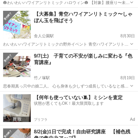
🎃わいわいハワイアンリトミック ハロウィン🎃 【対象】腰座り〜未就
園児とその保護者様 ハワイアンリトミックが初めての方も楽しめる ハ
東京
足立区
大師前駅
育児
【大募集】青空ハワイアンリトミック〜しゃ
ロウィンイベントです🎃 お土産もありますよー！ お友達と一緒の参加
ぼん玉を飛ばそう
も大歓迎！ 詳...
舎人公園駅
8月30日
わいわいハワイアンリトミックの野外イベント 青空ハワイアンリトミ
ックに遊びに来ませんか？ 詳しくはブログをご覧ください！
東京
足立区
舎人公園駅
育児
9/7(土) 子育ての不安が楽しみに変わる『色
https://ameblo.jp/hitosan95/entry-12511501316.html
育講座』
竹ノ塚駅
8月19日
思春期真っ只中の娘二人。 心も身体も少しずつ成長しているなと感じ
る一方で、 一人でできることも増え見守ることが多くなってきたこの
東京
足立区
竹ノ塚駅
育児
【何年も使っていない🧵】ミシンを査定
頃。 わが子は何を考えているんだろう、と言葉少なくなってきた子ど
状態が悪くてもOK！最大限買取します
もに寄り添いた...
Ad
プリフラ
8/2(金)1日で完成！自由研究講座 【補色残