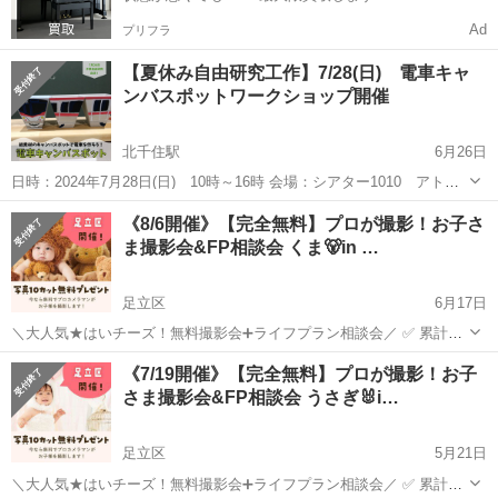
Ad
プリフラ
【夏休み自由研究工作】7/28(日) 電車キャ
ンバスポットワークショップ開催
北千住駅
6月26日
日時：2024年7月28日(日) 10時～16時 会場：シアター1010 アトリ
エ（北千住マルイ10階） 電車好きなみんな集まれ♪ 電車をモチーフに
東京
足立区
北千住駅
育児
自由研究
《8/6開催》【完全無料】プロが撮影！お子さ
した作品が作れたり体験できる子鉄自由研究イベントに レンブロ...
ま撮影会&FP相談会 くま🐻in …
足立区
6月17日
＼大人気★はいチーズ！無料撮影会➕ライフプラン相談会／ ✅ 累計
10000組参加の大人気イベント！ ✅ スマホ・デジカメで撮影し放題 ✅
東京
足立区
育児
カメラマン
《7/19開催》【完全無料】プロが撮影！お子
カメラマン撮影データ10枚プレゼント♪ ✅ 衣装・小物も無料💛 ✅ ハ
さま撮影会&FP相談会 うさぎ🐰i…
ー...
足立区
5月21日
＼大人気★はいチーズ！無料撮影会➕ライフプラン相談会／ ✅ 累計