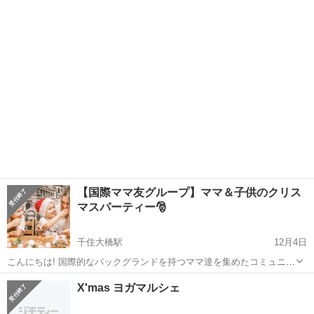
10000組参加の大人気イベント！ ✅ スマホ・デジカメで撮影し放題 ✅
東京
足立区
育児
うさぎ
カメラマン撮影データ10枚プレゼント♪ ✅ 衣装・小物も無料💛 ✅ ハ
ー...
【国際ママ友グループ】ママ＆子供のクリス
マスパーティー🎅
千住大橋駅
12月4日
こんにちは! 国際的なバックグランドを持つママ達を集めたコミュニテ
ィグループを運営しています。 今月クリスマスパーティを開催予定で
東京
足立区
千住大橋駅
育児
ママ
X'mas ヨガマルシェ
す。 下記のようなママさん、是非パーティにご参加ください! ・国際
結婚をしてい...