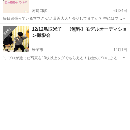
河崎口駅
6月24日
毎日頑張っているママさん♡ 最近大人と会話してますか？ 中にはママ
友作りが苦手、群れるのが苦手なママもいるはず。 無理やり自分の苦
鳥取
米子市
河崎口駅
育児
ママ
12/12鳥取米子 【無料】モデルオーディショ
手な輪に入っていくのではなく、気楽に参加して知りたい情報を手に
ン撮影会
入れて気持ちもすっきり、 家族...
米子市
12月1日
＼ プロが撮った写真を10枚以上タダでもらえる！お金のプロによる子
育て費用の相談会付 ／ ★写真館は敷居が高い、スタジオは高くてなか
鳥取
米子市
育児
撮影会
なかいけない…でも思い出は残したい！というママさんパパさん ★1
日がっつりお出かけは...