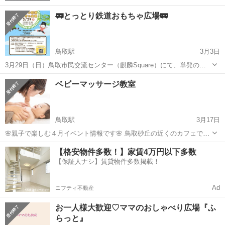
🚃とっとり鉄道おもちゃ広場🚃
鳥取駅
3月3日
3月29日（日）鳥取市民交流センター（麒麟Square）にて、単発の
「プラレール遊び場イベント」を開催します♪ 私自身、新幹線や電車
鳥取
鳥取市
鳥取駅
育児
プラレール
ベビーマッサージ教室
が大好きな3歳の子と下の子（0歳）を育てている中で、「休日に兄弟
連れでも気兼ねなく、のびの...
鳥取駅
3月17日
🌸親子で楽しむ４月イベント情報です🌸 鳥取砂丘の近くのカフェであ
る マルシェでのイベントです🌼 （キッチンカーやハンドメイドショッ
鳥取
鳥取市
鳥取駅
育児
キッチンカー
【格安物件多数！】家賃4万円以下多数
プ、占いなど色んなお店があります🤍） 泣いても歩き回っても大丈夫
【保証人ナシ】賃貸物件多数掲載！
な 個室でのレッスンにな...
Ad
ニフティ不動産
お一人様大歓迎♡ママのおしゃべり広場『ふ
らっと』