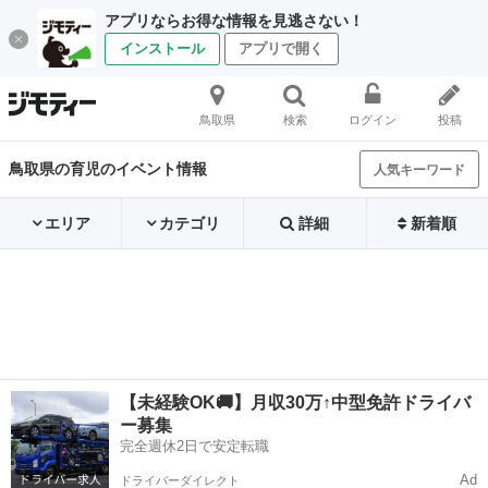
アプリならお得な情報を見逃さない！
インストール
アプリで開く
鳥取県
検索
ログイン
投稿
鳥取県の育児のイベント情報
人気キーワード
エリア
カテゴリ
詳細
新着順
【未経験OK🚚】月収30万↑中型免許ドライバ
ー募集
完全週休2日で安定転職
Ad
ドライバーダイレクト