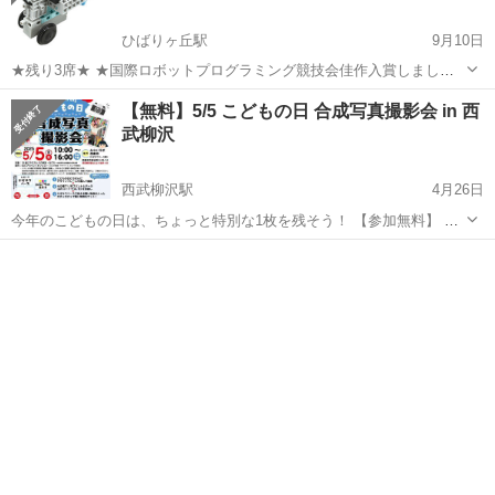
ひばりヶ丘駅
9月10日
★残り3席★ ★国際ロボットプログラミング競技会佳作入賞しました
★ 「学ぶことは楽しい！」試行錯誤をくりかえし、失敗してもへっち
東京
西東京市
ひばりヶ丘駅
育児
対象
【無料】5/5 こどもの日 合成写真撮影会 in 西
ゃら。 できたときの喜びは最高！努力だなんて思わない。 こうやっ
武柳沢
て、かしこい頭をそだ...
西武柳沢駅
4月26日
今年のこどもの日は、ちょっと特別な1枚を残そう！ 【参加無料】 📸
🌈こどもの日限定🌈📸 🎏合成写真撮影会 in 西武柳沢🎏 ヤギサワベー
東京
西東京市
西武柳沢駅
育児
撮影会
ス×みらいラボ西東京×みんなの写真館 の共催コラボ企画 5月5日...