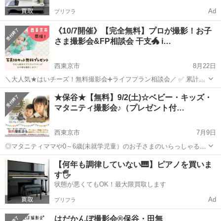
Ad
プリフラ
《10/7開催》【完全無料】プロが撮影！お子
さま撮影会&FP相談会 干支🐲 i…
西東京市
8月22日
＼大人気★はいチーズ！無料撮影会➕ライフプラン相談会／ ✅ 累計
2000組参加の大人気イベント！ ✅ スマホ・デジカメで撮影し放題 ✅
東京
西東京市
育児
カメラマン
★保谷★【無料】9/2(土)☆ベビー・キッズ・
カメラマン撮影データ10枚プレゼント♪ ✅ 衣装・小物も無料💛 ✅ ハー
マタニティ撮影会♪（プレゼント付…
フバー...
西東京市
7月9日
◎マタニティママや0～6歳(未就学児童）のお子さまのいらっしゃるご
家族をベビー・キッズ・ファミリー無料撮影会にご招待！ 撮影したお
東京
西東京市
育児
マタニティ
【何年も調律していない🎹】ピアノを買いま
写真はカメラマンがチョイスした5枚分のデータをプレゼントいたしま
す🖐️
す。​ ✓ お着換えや...
状態が悪くてもOK！最大限買取します
Ad
プリフラ
はだかんぼ撮影会®︎保谷・田無