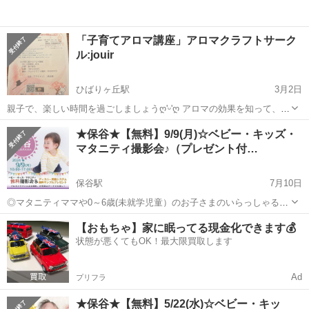
「子育てアロマ講座」アロマクラフトサーク
ル:jouir
ひばりヶ丘駅
3月2日
親子で、楽しい時間を過ごしましょうღ'ᵕ'ღ アロマの効果を知って、生
活にアロマの癒しを取り入れて、健康対策をするサークルです。
東京
西東京市
ひばりヶ丘駅
育児
アロマクラフト
★保谷★【無料】9/9(月)☆ベビー・キッズ・
100%ピュアなアロマオイルを使用します。 講師は「一般社団法人 ポ
マタニティ撮影会♪（プレゼント付…
タニカル協会 アロマクラフ...
保谷駅
7月10日
◎マタニティママや0～6歳(未就学児童）のお子さまのいらっしゃるご
家族をベビー・キッズ・ファミリー無料撮影会にご招待！ 撮影したお
東京
西東京市
保谷駅
育児
マタニティ
【おもちゃ】家に眠ってる現金化できます💰
写真はカメラマンがチョイスした5枚分のデータをプレゼントいたしま
状態が悪くてもOK！最大限買取します
す。 ディズニ...
Ad
プリフラ
★保谷★【無料】5/22(水)☆ベビー・キッ