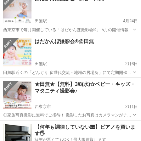
田無駅
4月24日
西東京市で毎月開催している「はだかんぼ撮影会®︎」 5月の開催情報で
す！ 「かわいい写真」と「楽しい時間」を西東京市のお母さんとお子
東京
西東京市
田無駅
育児
会場
はだかんぼ撮影会®︎@田無
さんにお届けしますっ 西東京市だけでなく、練馬区、武蔵野市、所沢
市などからも来ていただい...
田無駅
2月6日
田無駅近くの「どんぐり 多世代交流・地域の居場所」にて定期開催し
ている撮影会です。 ハンドメイドのオムツパンツ、上半身ははだかん
東京
西東京市
田無駅
育児
撮影会
★田無★【無料】3/8(水)☆ベビー・キッズ・
ぼ 季節ごとの装飾など、好評をいただいていますっ 完全入れ替え制
マタニティ撮影会♪
で、1組ずつゆっくりとした時...
西東京市
2月1日
◎家族写真撮影に無料でご招待！ 撮影したお写真はカメラマンがチョ
イスしてデータで10 枚プレゼントいたします。 ✓ お着換えや衣装替
東京
西東京市
育児
コロナ
【何年も調律していない🎹】ピアノを買いま
えなども大歓迎！貸し切りでたっぷり撮影いたします。 ✓ 小物など
す🖐️
のお持ち込みも大歓...
状態が悪くてもOK！最大限買取します