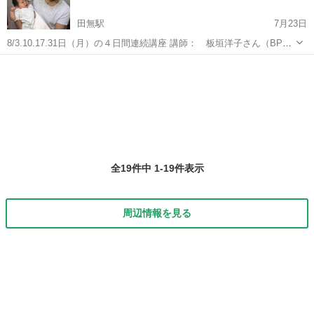
田無駅
7月23日
8/3.10.17.31日（月）の４日間連続講座 講師： 板垣洋子さん（BPJ
認定ファシリテーター） 場所：田無公民館 対象：２か月～５か月の赤
東京
西東京市
田無駅
育児
ちゃんを育てている親 親子の絆づくりプログラム“赤ちゃん...
全19件中 1-19件表示
周辺情報を見る