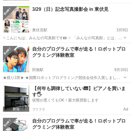
3/29（日）記念写真撮影会 in 東伏見
東伏見駅
3月9日
✨こんにちは、みんなの写真館です📸 ✨ 「みんなの写真館」とは、撮
影イベントを通じて地域振興を目的に企業や団体、写真に関わる全て
東京
西東京市
東伏見駅
育児
西村
自分のプログラムで車が走る！ロボットプロ
の事業者様とコラボレーションするプロジェクトの名称です。記念す
グラミング体験教室
べき第一弾のコラボレーション...
田無駅
9月10日
★残り2席★ ★国際ロボットプログラミング競技会佳作入賞しました
★ 「学ぶことは楽しい！」試行錯誤をくりかえし、失敗してもへっち
東京
西東京市
田無駅
育児
対象
【何年も調律していない🎹】ピアノを買いま
ゃら。 できたときの喜びは最高！努力だなんて思わない。 こうやっ
す🖐️
て、かしこい頭をそだ...
状態が悪くてもOK！最大限買取します
Ad
プリフラ
自分のプログラムで車が走る！ロボットプロ
グラミング体験教室