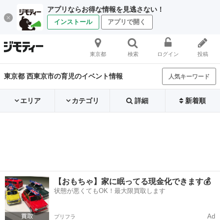
アプリならお得な情報を見逃さない！
インストール
アプリで開く
東京都
検索
ログイン
投稿
東京都 西東京市の育児のイベント情報
人気キーワード
エリア
カテゴリ
詳細
新着順
【おもちゃ】家に眠ってる現金化できます💰
状態が悪くてもOK！最大限買取します
Ad
プリフラ