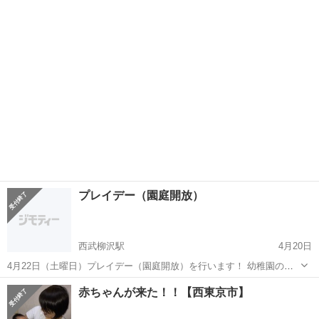
が丘にてベビードリームアート撮影会を行います😃 撮影テーマは【ク
東京
西東京市
育児
撮影会
リスマス】です！ 可愛い衣装もご用意しております🎵 参加費は無料🆓
です！！ き...
プレイデー（園庭開放）
西武柳沢駅
4月20日
4月22日（土曜日）プレイデー（園庭開放）を行います！ 幼稚園の遊
具で親子一緒に楽しく遊びませんか？事前申し込みは不要です。当日
東京
西東京市
西武柳沢駅
育児
雨天中止
赤ちゃんが来た！！【西東京市】
直接幼稚園にお越しください！ ○日時 ４月２２日（土曜日）
９：００～１２：０...