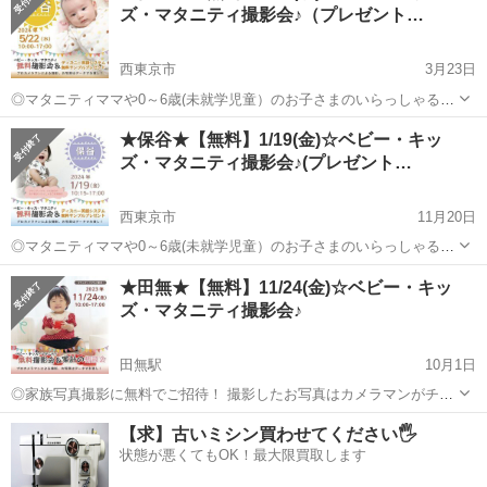
ズ・マタニティ撮影会♪（プレゼント…
西東京市
3月23日
◎マタニティママや0～6歳(未就学児童）のお子さまのいらっしゃるご
家族をベビー・キッズ・ファミリー無料撮影会にご招待！ 撮影したお
東京
西東京市
育児
マタニティ
★保谷★【無料】1/19(金)☆ベビー・キッ
写真はカメラマンがチョイスした5枚分のデータをプレゼントいたしま
ズ・マタニティ撮影会♪(プレゼント…
す。​ ✓ お着換...
西東京市
11月20日
◎マタニティママや0～6歳(未就学児童）のお子さまのいらっしゃるご
家族をベビー・キッズ・ファミリー無料撮影会にご招待！ 撮影したお
東京
西東京市
育児
マタニティ
★田無★【無料】11/24(金)☆ベビー・キッ
写真はカメラマンがチョイスした5枚分のデータをプレゼントいたしま
ズ・マタニティ撮影会♪
す。​ ✓ お着換えや...
田無駅
10月1日
◎家族写真撮影に無料でご招待！ 撮影したお写真はカメラマンがチョ
イスしてデータで10 枚プレゼントいたします。 ✓ お着換えや衣装替
東京
西東京市
田無駅
育児
コロナ
【求】古いミシン買わせてください🖐️
えなども大歓迎！貸し切りでたっぷり撮影いたします。 ✓ 小物など
状態が悪くてもOK！最大限買取します
のお持ち込みも大歓...