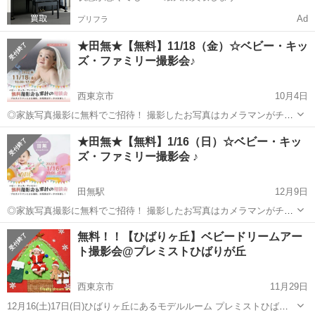
Ad
プリフラ
★田無★【無料】11/18（金）☆ベビー・キッ
ズ・ファミリー撮影会♪
西東京市
10月4日
◎家族写真撮影に無料でご招待！ 撮影したお写真はカメラマンがチョ
イスしてデータで10 枚プレゼントいたします。 ✓ お着換えや
東京
西東京市
育児
コロナ
★田無★【無料】1/16（日）☆ベビー・キッ
衣装替えなども大歓迎！貸し切りでたっぷり撮影いたします。 ✓ 小
ズ・ファミリー撮影会 ♪
物などのお持ち込みも...
田無駅
12月9日
◎家族写真撮影に無料でご招待！ 撮影したお写真はカメラマンがチョ
イスしてデータで10 枚プレゼントいたします。 ✓ お着換えや衣装替
東京
西東京市
田無駅
育児
コロナ
無料！！【ひばりヶ丘】ベビードリームアー
えなども大歓迎！貸し切りでたっぷり撮影いたします。 ✓ 小物など
ト撮影会@プレミストひばりが丘
のお持ち込みも大歓...
西東京市
11月29日
12月16(土)17日(日)ひばりヶ丘にあるモデルルーム プレミストひばり