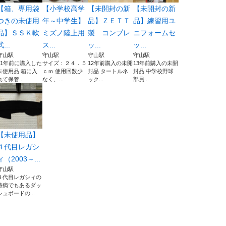
【箱、専用袋
【小学校高学
【未開封の新
【未開封の新
つきの未使用
年～中学生】
品】ＺＥＴＴ
品】練習用ユ
品】ＳＳＫ軟
ミズノ陸上用
製 コンプレ
ニフォームセ
式...
ス...
ッ...
ッ...
守山駅
守山駅
守山駅
守山駅
11年前に購入した
サイズ：２４．５
12年前購入の未開
13年前購入の未開
未使用品 箱に入
ｃｍ 使用回数少
封品 タートルネ
封品 中学校野球
れて保管...
なく、...
ック...
部員...
【未使用品】
４代目レガシ
ィ（2003～...
守山駅
４代目レガシィの
持病でもあるダッ
シュボードの...