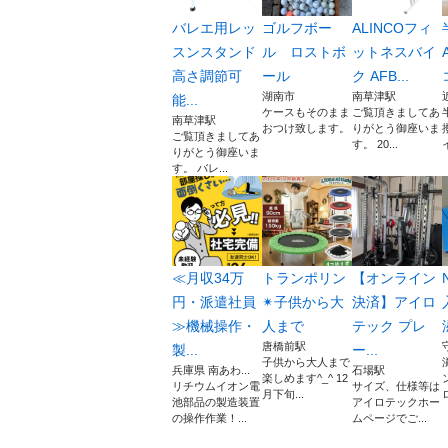
バレエ用レッ
ゴルフボー
ALINCOフィ
スンスタンド
ル ロストボ
ットネスバイ
高さ調節可
ール
ク AFB...
湖南市
南草津駅
能...
ケースもそのまま
ご覧頂きましてあ
南草津駅
おつけ致します。
りがとう御座いま
ご覧頂きましてあ
す。 20...
りがとう御座いま
す。 バレ...
≪月収34万
トランポリン
【オンライン
円・派遣社員
✴︎子供から大
決済】アイロ
≫機械操作・
人まで
テック プレ
唐橋前駅
製...
ー...
子供から大人まで
兵庫県 南あわ...
石場駅
楽しめます^_^ 12
リチウムイオン電
サイズ、仕様等は
月下旬...
池部品の製造装置
アイロテックホー
の操作作業！...
ムページでご...