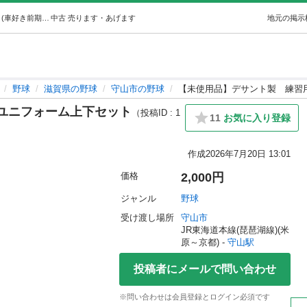
【未使用品】デサント製練習用ユニフォーム上下セット (車好き前期アラカン) 守山の野球の中古あげます・譲ります｜ジモティーで不用品の処分
中古
売ります・あげます
地元の掲示
野球
滋賀県の野球
守山市の野球
【未使用品】デサント製 練習
ユニフォーム上下セット
（投稿ID : 1
11
お気に入り登録
作成
2026年7月20日 13:01
価格
2,000円
ジャンル
野球
受け渡し場所
守山市
JR東海道本線(琵琶湖線)(米
原～京都) - 
守山駅
投稿者にメールで問い合わせ
※問い合わせは会員登録とログイン必須です