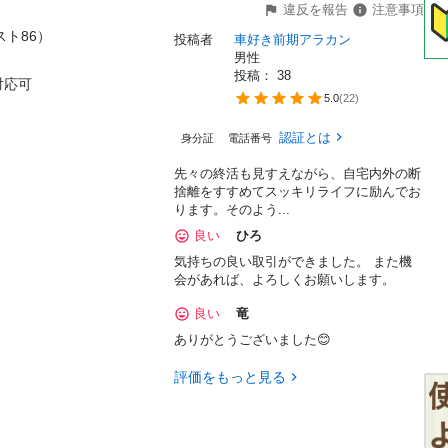
違反を報告
注意事項
6）

投稿者
車好き前期アラカン
男性
投稿： 
38
対応可
5.0
(
22
)
認証とは
身分証
電話番号
先々の終活も見すえながら、自宅内外の断
捨離をすすめてスッキリライフに励んでお
ります。そのよう...
良い
ひろ
気持ちの良い取引ができました。 また機
会があれば、よろしくお願いします。
良い
竜
ありがとうございました😊
評価をもっと見る