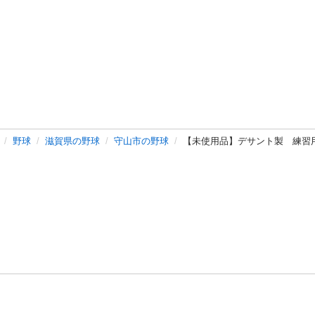
野球
滋賀県の野球
守山市の野球
【未使用品】デサント製 練習
バシーポリシー
プライバシー・ステートメント
健全化に資する運用