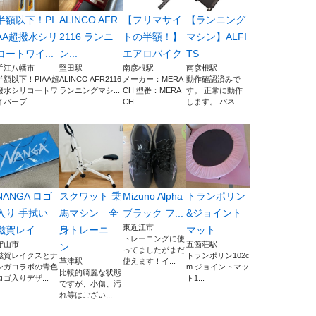
半額以下！PI
ALINCO AFR
【フリマサイ
【ランニング
AA超撥水シリ
2116 ランニ
トの半額！】
マシン】ALFI
コートワイ...
ン...
エアロバイク
TS
近江八幡市
堅田駅
南彦根駅
南彦根駅
半額以下！PIAA超
ALINCO AFR2116
メーカー：MERA
動作確認済みで
撥水シリコートワ
ランニングマシ...
CH 型番：MERA
す。 正常に動作
イパーブ...
CH ...
します。 パネ...
NANGA ロゴ
スクワット 乗
Mizuno Alpha
トランポリン
入り 手拭い
馬マシン 全
ブラック フ...
&ジョイント
東近江市
滋賀レイ...
身トレーニ
マット
トレーニングに使
守山市
五箇荘駅
ン...
ってましたがまだ
滋賀レイクスとナ
トランポリン102c
草津駅
使えます！イ...
ンガコラボの青色
m ジョイントマッ
比較的綺麗な状態
ロゴ入りデザ...
ト1...
ですが、小傷、汚
れ等はござい...