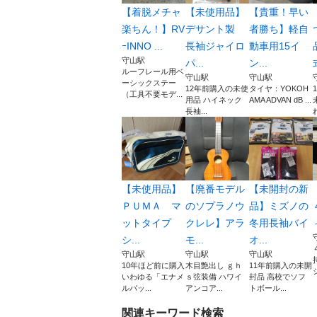
【着脱メチャ
【未使用品】
【貴重！早い
楽ちん！】RV
デサント製
者勝ち】軽自
ｰINNO ...
長袖ジャイロ
動車用15イ
守山駅
パ...
ン...
ルーフレール用ベ
守山駅
守山駅
ーシックステー
12年前購入の未使
タイヤ：YOKOH
（工具不要モデ...
用品 ハイネック
AMA ADVAN dB ...
長袖...
【未使用品】
【廃番モデル
【未開封の新
ＰＵＭＡ マ
のソプラノウ
品】ミズノの
ットタイプ
クレレ】アラ
冬用長袖バイ
シ...
モ...
オ...
守山駅
守山駅
守山駅
10年ほど前に購入
木目艶出し ｇｈ
11年前購入の未開
いわゆる「エナメ
ｓ弦装備 ハワイ
封品 高校でソフ
ルバッ...
アンコア...
トボール...
関連キーワード検索