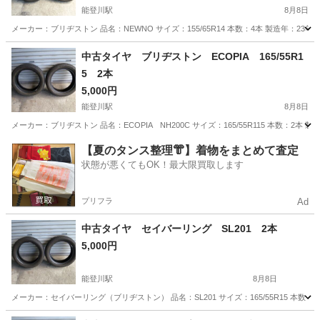
能登川駅
8月8日
メーカー：ブリヂストン 品名：NEWNO サイズ：155/65R14 本数：4本 製造年：23
滋賀
東近江市
能登川駅
タイヤ、ホイール
ブリヂストン
中古タイヤ ブリヂストン ECOPIA 165/55R1
5 2本
5,000円
能登川駅
8月8日
メーカー：ブリヂストン 品名：ECOPIA NH200C サイズ：165/55R115 本数：2
滋賀
東近江市
能登川駅
タイヤ、ホイール
ブリヂストン
【夏のタンス整理👘】着物をまとめて査定
状態が悪くてもOK！最大限買取します
プリフラ
Ad
中古タイヤ セイバーリング SL201 2本
5,000円
能登川駅
8月8日
メーカー：セイバーリング（ブリヂストン） 品名：SL201 サイズ：165/55R15 本数
滋賀
東近江市
能登川駅
タイヤ、ホイール
個人