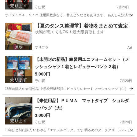
売ります
守山駅
7月20日
サイズ：２４．５ｃｍ 使用回数少なく、替えピンなどもあります。 あんしん決済での
滋賀
守山市
守山駅
その他
陸上
【夏のタンス整理👘】着物をまとめて査定
状態が悪くてもOK！最大限買取します
プリフラ
Ad
【未開封の新品】練習用ユニフォームセット（メ
ッシュシャツ１着とレギュラーパンツ２着）
5,000円
売ります
守山駅
7月20日
13年前購入の未開封品 中学校野球部員にピッタリのセット メッシュシャツ（白） サイズ表
滋賀
守山市
守山駅
野球
ユニフォーム
【未使用品】ＰＵＭＡ マットタイプ ショルダ
ーバッグ（大）
3,000円
売ります
守山駅
7月20日
10年ほど前に購入 いわゆる「エナメルバッグ」です 明るめのダークグリーン×レモンイエロー