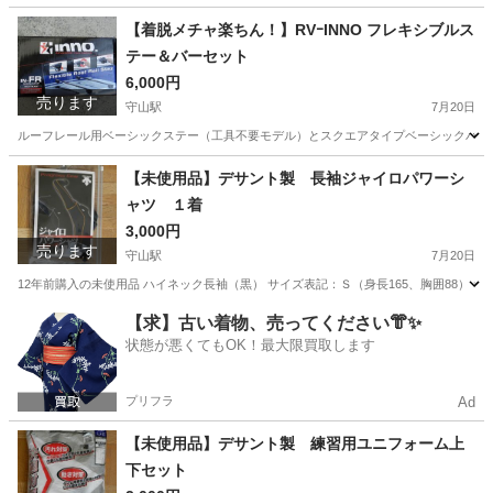
【着脱メチャ楽ちん！】RVｰINNO フレキシブルス
テー＆バーセット
6,000円
売ります
守山駅
7月20日
ルーフレール用ベーシックステー（工具不要モデル）とスクエアタイプベーシックバーの
滋賀
守山市
守山駅
キャリア、ラック
INNO
【未使用品】デサント製 長袖ジャイロパワーシ
ャツ １着
3,000円
売ります
守山駅
7月20日
12年前購入の未使用品 ハイネック長袖（黒） サイズ表記：Ｓ（身長165、胸囲88）
滋賀
守山市
守山駅
野球
デサント
【求】古い着物、売ってください👘✨
状態が悪くてもOK！最大限買取します
プリフラ
Ad
【未使用品】デサント製 練習用ユニフォーム上
下セット