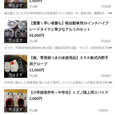
2,000円
売ります
守山駅
7月20日
袋は傷んでいますが16年前購入の未使用品 サイズ表記：O（身長180、胸囲100、ウェ
滋賀
守山市
守山駅
野球
デサント
【貴重！早い者勝ち】軽自動車用15インチハイグ
レードタイヤと希少なアルミのセット
43,000円
売ります
守山駅
7月20日
タイヤ：YOKOHAMA ADVAN dB V552（製造2021年14週） サイズ：165/55R15 75V 
滋賀
守山市
守山駅
タイヤ、ホイール
アルミ
【箱、専用袋つきの未使用品】ＳＳＫ軟式内野手
用グローブ
11,000円
売ります
守山駅
7月20日
11年前に購入した未使用品 箱に入れて保管していたため退色ナシの美品 新品の革の香
滋賀
守山市
守山駅
野球
グローブ
【小学校高学年～中学生】ミズノ陸上用スパイク
2,000円
売ります
守山駅
7月20日