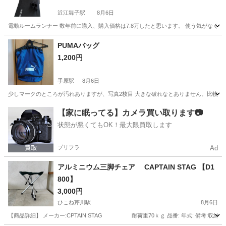
近江舞子駅
8月6日
電動ルームランナー 数年前に購入、購入価格は7.8万したと思います。 使う気がな
滋賀
大津市
近江舞子駅
ランニング、ジョギング
PUMAバッグ
1,200円
手原駅
8月6日
少しマークのところが汚れありますが、写真2枚目 大きな破れなとありません。比較的
滋賀
栗東市
手原駅
野球
PUMA
【家に眠ってる】カメラ買い取ります📷
状態が悪くてもOK！最大限買取します
プリフラ
Ad
アルミニウム三脚チェア CAPTAIN STAG 【D1
800】
3,000円
ひこね芹川駅
8月6日
【商品詳細】 メーカー:CPTAIN STAG 耐荷重70ｋｇ 品番: 年式: 備考:収納袋付き