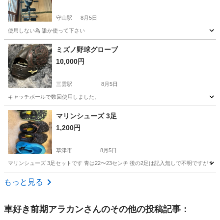
守山駅
8月5日
使用しない為 誰か使って下さい
滋賀
守山市
守山駅
フィットネス、トレーニング
ミズノ野球グローブ
10,000円
ワンダーコア
三雲駅
8月5日
キャッチボールで数回使用しました。
滋賀
湖南市
三雲駅
野球
グローブ
マリンシューズ 3足
1,200円
草津市
8月5日
マリンシューズ 3足セットです 青は22〜23センチ 後の2足は記入無しで不明ですが 1
滋賀
草津市
マリンスポーツ
もっと見る
車好き前期アラカン
さんのその他の投稿記事：