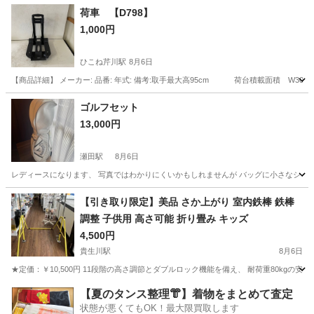
滋賀
彦根市
ひこね芹川駅
その他
荷車 【D798】
1,000円
ひこね芹川駅
8月6日
【商品詳細】 メーカー: 品番: 年式: 備考:取手最大高95cm 荷台積載面積 W30✖️D35
滋賀
彦根市
ひこね芹川駅
その他
荷車
ゴルフセット
13,000円
瀬田駅
8月6日
レディースになります、 写真ではわかりにくいかもしれませんが バッグに小さなシミや
滋賀
大津市
瀬田駅
スポーツ
【引き取り限定】美品 さか上がり 室内鉄棒 鉄棒
調整 子供用 高さ可能 折り畳み キッズ
4,500円
貴生川駅
8月6日
★定価：￥10,500円 11段階の高さ調節とダブルロック機能を備え、 耐荷重80kgの安定し
滋賀
甲賀市
貴生川駅
フィットネス、トレーニング
【夏のタンス整理👘】着物をまとめて査定
状態が悪くてもOK！最大限買取します