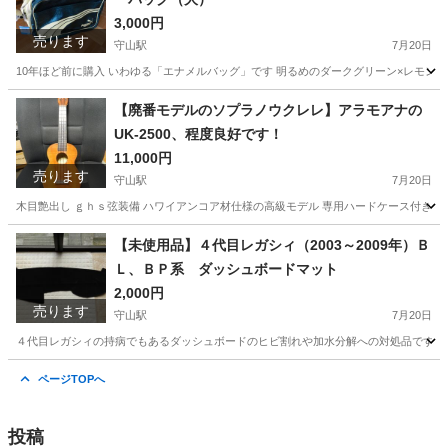
3,000円
売ります
守山駅
7月20日
10年ほど前に購入 いわゆる「エナメルバッグ」です 明るめのダークグリーン×レモンイエロー
滋賀
守山市
守山駅
バッグ
PUMA
【廃番モデルのソプラノウクレレ】アラモアナの
UK-2500、程度良好です！
11,000円
売ります
守山駅
7月20日
木目艶出し ｇｈｓ弦装備 ハワイアンコア材仕様の高級モデル 専用ハードケース付き 実
滋賀
守山市
守山駅
弦楽器、ギター
ソプラノ
【未使用品】４代目レガシィ（2003～2009年）Ｂ
Ｌ、ＢＰ系 ダッシュボードマット
2,000円
売ります
守山駅
7月20日
４代目レガシィの持病でもあるダッシュボードのヒビ割れや加水分解への対処品です 症
滋賀
守山市
守山駅
内装、インテリア
ダッシュボード
ページTOPへ
投稿