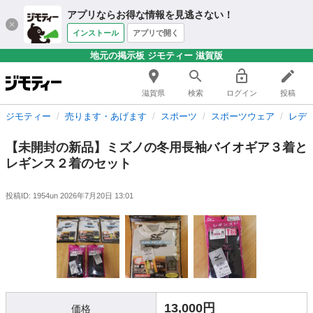
アプリならお得な情報を見逃さない！
インストール
アプリで開く
地元の掲示板 ジモティー 滋賀版
滋賀県
検索
ログイン
投稿
ジモティー
売ります・あげます
スポーツ
スポーツウェア
レデ
【未開封の新品】ミズノの冬用長袖バイオギア３着と
レギンス２着のセット
投稿ID: 1954un
2026年7月20日 13:01
13,000円
価格