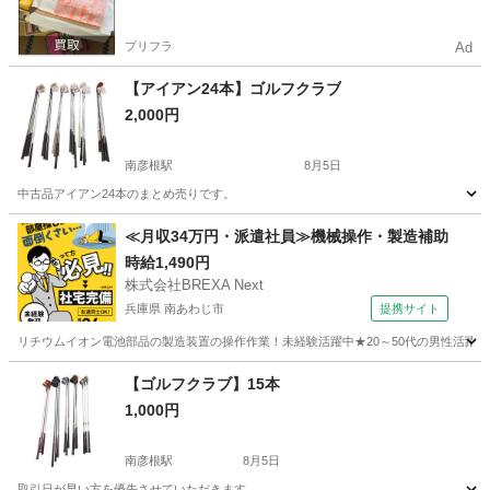
プリフラ
Ad
【アイアン24本】ゴルフクラブ
2,000円
南彦根駅
8月5日
中古品アイアン24本のまとめ売りです。
滋賀
彦根市
南彦根駅
ゴルフ
≪月収34万円・派遣社員≫機械操作・製造補助
時給1,490円
株式会社BREXA Next
兵庫県 南あわじ市
提携サイト
リチウムイオン電池部品の製造装置の操作作業！未経験活躍中★20～50代の男性活躍中
兵庫
南あわじ市
その他
【ゴルフクラブ】15本
1,000円
南彦根駅
8月5日
取引日が早い方を優先させていただきます。