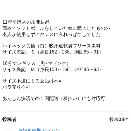
11年前購入の未開封品

高校でソフトボールをしていた娘に購入したものの

本人が使用せずにタンスに入れっぱなしでした

ハイネック長袖（白）吸汗速乾裏フリース素材

サイズ表記：Ｓ（身長162～168、胸囲85～91）

10分丈レギンス（黒×マゼンタ）

サイズ表記：Ｍ（身長150～160、ﾋｯﾌﾟ85～93）

サイズ不適による返品は不可

バラ売り不可

あんしん決済での全国配送（着払い）にも対応可
投稿者
投稿
38
件
車好き前期アラカン