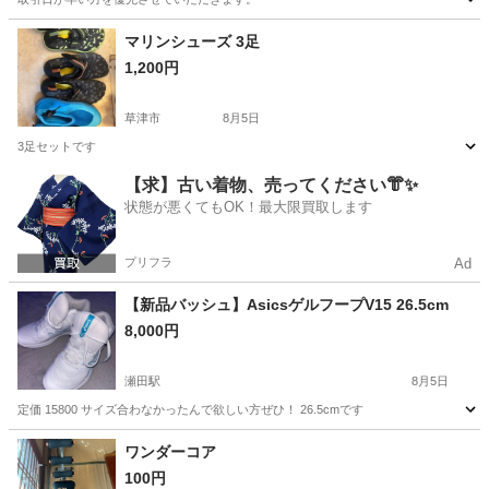
滋賀
彦根市
南彦根駅
ゴルフ
ゴルフクラブ
マリンシューズ 3足
1,200円
草津市
8月5日
3足セットです
滋賀
草津市
ソフトボール
シューズ
【求】古い着物、売ってください👘✨
状態が悪くてもOK！最大限買取します
プリフラ
Ad
【新品バッシュ】AsicsゲルフープV15 26.5cm
8,000円
瀬田駅
8月5日
定価 15800 サイズ合わなかったんで欲しい方ぜひ！ 26.5cmです
滋賀
大津市
瀬田駅
バスケットボール
ワンダーコア
100円