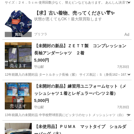
サイズ：２４．５ｃｍ 使用回数少なく、替えピンなどもあります。 あんしん決済での
滋賀
守山市
守山駅
その他
陸上
【求】古い着物、売ってください👘✨
状態が悪くてもOK！最大限買取します
プリフラ
Ad
【未開封の新品】ＺＥＴＴ製 コンプレッション
長袖アンダーシャツ ２着
5,000円
売ります
守山駅
7月20日
12年前購入の未開封品 タートルネック長袖（紫） サイズ表記：Ｓ（身長162～167、
滋賀
守山市
守山駅
野球
ZETT
【未開封の新品】練習用ユニフォームセット（メ
ッシュシャツ１着とレギュラーパンツ２着）
5,000円
売ります
守山駅
7月20日
13年前購入の未開封品 中学校野球部員にピッタリのセット メッシュシャツ（白） サイズ表
滋賀
守山市
守山駅
野球
ユニフォーム
【未使用品】ＰＵＭＡ マットタイプ ショルダ
ーバッグ（大）