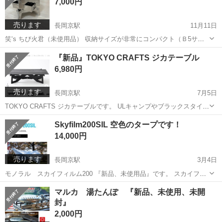
7,000円
込みを無くす事で...
売ります
長岡京駅
11月11日
笑‘s ちび火君（未使用品） 収納サイズが非常にコンパクト（Ｂ5サイ
ズ）で耐火荷重に優れた堅牢な焚火台です。 燃焼効率も非常に良いと
京都
京都市
長岡京駅
その他
ロストル
『新品』TOKYO CRAFTS ジカテーブル
定評のある日本メーカー、笑’sの焚火台です。 オプションパーツで、
6,980円
専用グリル、ロストル、二...
売ります
長岡京駅
7月5日
TOKYO CRAFTS ジカテーブルです。 ULキャンプやブラックスタイル
の方、ソロキャンプの方にオススメです！ 薄さ、軽さを重要視かつ、
京都
京都市
長岡京駅
その他
ソロキャンプ
Skyfilm200SIL 空色のタープです！
A4より少し大きいと言うわがままな願いを叶えてくれる折りたたみテ
14,000円
ーブルです。 ...
売ります
長岡京駅
3月4日
モノラル スカイフィルム200 『新品、未使用品』です。 スカイフィ
ルム200がシルポリエステルになってモデルチェンジ。 斬新な空色は
京都
京都市
長岡京駅
その他
タープ
マルカ 湯たんぽ 『新品、未使用、未開
そのままに耐久性アップ。 ユーティリティラインの追加など、使い勝
封』
手もさらに向上。 スカ...
2,000円