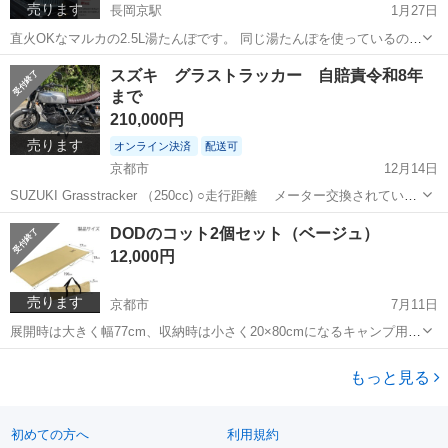
売ります
長岡京駅
1月27日
直火OKなマルカの2.5L湯たんぽです。 同じ湯たんぽを使っているので
すが、寝る前に加熱しシュラフの中に入れておくと朝まで暖かくお湯
京都
京都市
長岡京駅
その他
トタン
スズキ グラストラッカー 自賠責令和8年
で残っています。 冬のキャンプの必需品です！ 他にも声をかけるの
まで
で、連絡頂いた際に在庫な...
210,000円
売ります
オンライン決済
配送可
京都市
12月14日
SUZUKI Grasstracker （250cc) ○走行距離 メーター交換されている
ため実走行不明 ○プラグ、ブレーキオイル、エンジンオイル直近3ヶ月
京都
京都市
スズキ
自賠責
DODのコット2個セット（ベージュ）
以内に交換 ○タンク・シート タンクは昨年秋ごろに大型化のた...
12,000円
売ります
京都市
7月11日
展開時は大きく幅77cm、収納時は小さく20×80cmになるキャンプ用コ
ットです。 新品未開封なので、安心して使っていただけるかと思いま
京都
京都市
その他
コット
す。 重量も4.6㎏と軽量な方かと思います。 カップルで、夫婦でキャ
もっと見る
ンプを始める方い...
初めての方へ
利用規約