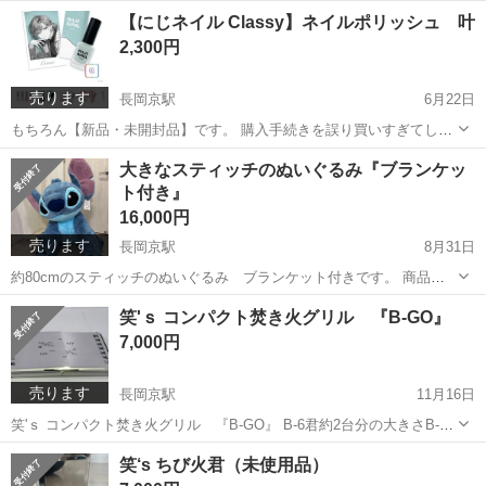
エステル・サイズ：全高約170mm・仮面が着脱可能 新品・未開封品で
京都
京都市
長岡京駅
その他
申し込み
【にじネイル Classy】ネイルポリッシュ 叶
す。 少し前に先着限定で申し込み購入しましたが、種類を間違えて...
2,300円
売ります
長岡京駅
6月22日
もちろん【新品・未開封品】です。 購入手続きを誤り買いすぎてしま
ったため、どなたかご入用の方、お願いします。 値段は写真②枚目の
京都
京都市
長岡京駅
ネイル
ネイルポリッシュ
大きなスティッチのぬいぐるみ『ブランケッ
１セットでの値段ですが、2セット購入いただけるのでしたら、割引し
ト付き』
て販売いたします。
16,000円
売ります
長岡京駅
8月31日
約80cmのスティッチのぬいぐるみ ブランケット付きです。 商品の
特徴 おうち時間のおともに ブランケット入り ブランケットは、ピリ
京都
京都市
長岡京駅
その他
ブランケット
笑'ｓ コンパクト焚き火グリル 『B-GO』
ングが出にくく、触り心地も抜群 インテリアとしてもよし、プレゼン
7,000円
トにもぴったり 家に迎え...
売ります
長岡京駅
11月16日
笑'ｓ コンパクト焚き火グリル 『B-GO』 B-6君約2台分の大きさB-5
サイズの焚き火グリルです。 『B-GO』は高さがあるゴトクと大きめ
京都
京都市
長岡京駅
その他
グリル
笑‘s ちび火君（未使用品）
の開閉扉が特徴です。 また前後側板の上端を折り返し強度を出し切り